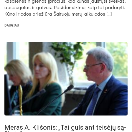
kasdienes higienos įpročius, kad kūnas jaustųsi sveikas,
apsaugotas ir gaivus. Pasidomėkime, kaip tai padaryti.
Kūno ir odos priežiūra Šaltuoju metų laiku odos […]
DAUGIAU
Me­ras A. Kli­šo­nis: „Tai guls ant tei­sė­jų są­