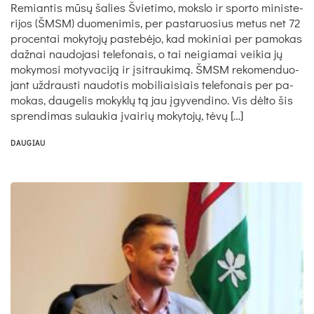
Re­mian­tis mū­sų ša­lies Švie­ti­mo, moks­lo ir spor­to mi­nis­te­
ri­jos (ŠMSM) duo­me­ni­mis, per pa­sta­ruo­sius me­tus net 72
pro­cen­tai mo­ky­to­jų pa­ste­bė­jo, kad mo­ki­niai per pa­mo­kas
daž­nai nau­do­ja­si te­le­fo­nais, o tai nei­gia­mai vei­kia jų
mo­ky­mo­si mo­ty­va­ci­ją ir įsi­trau­ki­mą. ŠMSM re­ko­men­duo­
jant už­draus­ti nau­do­tis mo­bi­liai­siais te­le­fo­nais per pa­
mo­kas, dau­ge­lis mo­kyk­lų tą jau įgy­ven­di­no. Vis dėl­to šis
spren­di­mas su­lau­kia įvai­rių mo­ky­to­jų, tė­vų […]
DAUGIAU