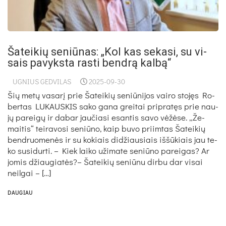
Ša­tei­kių se­niū­nas: „Kol kas se­ka­si, su vi­
sais pa­vyks­ta ras­ti bend­rą kal­bą“
UGNIUS GEDVILAS
2025-09-30
Šių me­tų va­sa­rį prie Ša­tei­kių se­niū­ni­jos vai­ro sto­jęs Ro­
ber­tas LU­KAUS­KIS sa­ko ga­na grei­tai pri­pra­tęs prie nau­
jų pa­rei­gų ir da­bar jau­čia­si esan­tis sa­vo vė­žė­se. „Že­
mai­tis“ tei­ra­vo­si se­niū­no, kaip bu­vo priim­tas Ša­tei­kių
bend­ruo­me­nės ir su ko­kiais di­džiau­siais iš­šū­kiais jau te­
ko su­si­dur­ti. – Kiek lai­ko uži­ma­te se­niū­no pa­rei­gas? Ar
jo­mis džiau­gia­tės?– Ša­tei­kių se­niū­nu dir­bu dar vi­sai
neil­gai – […]
DAUGIAU