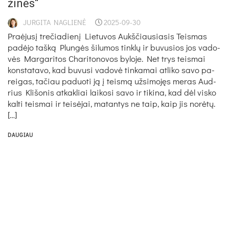
ži­nės“
JURGITA NAGLIENĖ
2025-09-30
Praė­ju­sį tre­čia­die­nį Lie­tu­vos Aukš­čiau­sia­sis Teis­mas
pa­dė­jo taš­ką Plun­gės ši­lu­mos tink­lų ir bu­vu­sios jos va­do­
vės Mar­ga­ri­tos Cha­ri­to­no­vos by­lo­je. Net trys teis­mai
kons­ta­ta­vo, kad bu­vu­si va­do­vė tin­ka­mai at­li­ko sa­vo pa­
rei­gas, ta­čiau pa­duo­ti ją į teis­mą užsimojęs me­ras Aud­
rius Kli­šo­nis at­kak­liai lai­ko­si sa­vo ir ti­ki­na, kad dėl vis­ko
kal­ti teis­mai ir tei­sė­jai, ma­tan­tys ne taip, kaip jis no­rė­tų.
[…]
DAUGIAU