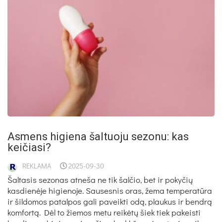
Asmens higiena šaltuoju sezonu: kas
keičiasi?
REKLAMA
2025-09-30
Šaltasis sezonas atneša ne tik šalčio, bet ir pokyčių
kasdienėje higienoje. Sausesnis oras, žema temperatūra
ir šildomos patalpos gali paveikti odą, plaukus ir bendrą
komfortą. Dėl to žiemos metu reikėtų šiek tiek pakeisti