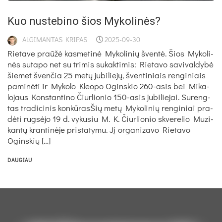
Kuo nu­ste­bi­no šios My­ko­li­nės?
ALGIMANTAS KRIPAS
2025-09-30
Rie­ta­ve praū­žė kas­me­ti­nė My­ko­li­nių šven­tė. Šios My­ko­li­
nės su­ta­po net su tri­mis su­kak­ti­mis: Rie­ta­vo sa­vi­val­dy­bė
šie­met šven­čia 25 me­tų ju­bi­lie­jų, šven­ti­niais ren­gi­niais
pa­mi­nė­ti ir My­ko­lo Kleo­po Ogins­kio 260-asis bei Mi­ka­
lo­jaus Kons­tan­ti­no Čiur­lio­nio 150-asis ju­bi­lie­jai. Su­reng­
tas tra­di­ci­nis kon­kū­rasŠių me­tų My­ko­li­nių ren­gi­niai pra­
dė­ti rug­sė­jo 19 d. vy­ku­siu M. K. Čiur­lio­nio skve­re­lio Mu­zi­
kan­tų kran­ti­nė­je pri­sta­ty­mu. Jį or­ga­ni­za­vo Rie­ta­vo
Ogins­kių […]
DAUGIAU