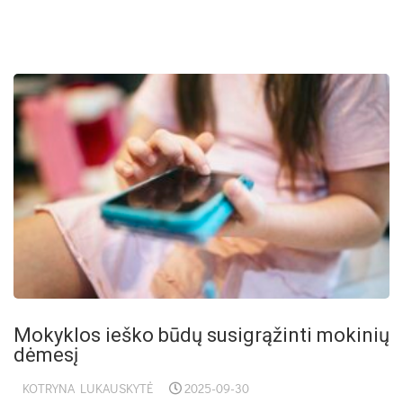
Mo­kyk­los ieš­ko bū­dų su­si­grą­žin­ti mo­ki­nių
dė­me­sį
KOTRYNA LUKAUSKYTĖ
2025-09-30