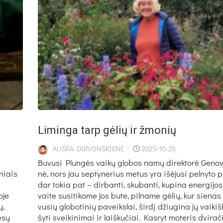
i
Li­min­ga tarp gė­lių ir žmo­nių
AUŠRA DIRVONSKIENĖ
2025-10-28
Bu­vu­si Plun­gės vai­kų glo­bos na­mų di­rek­to­rė Ge­no­
niais
nė, nors jau sep­ty­ne­rius me­tus yra išė­ju­si pel­ny­to po
dar to­kia pat – dir­ban­ti, sku­ban­ti, ku­pi­na ener­gi­jo
oje
vai­te su­si­ti­ko­me jos bu­te, pil­na­me gė­lių, kur sie­n
ų,
vu­sių glo­bo­ti­nių pa­veiks­lai, šir­dį džiu­gi­na jų vai­ki
esų
šy­ti svei­ki­ni­mai ir laiš­ku­čiai. Kas­ryt mo­te­ris dvi­ra­