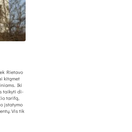
iek Rie­ta­vo
ai ki­tą­met
ti­niams. Iki
 tai­ky­ti di­
o ta­ri­fą,
io įsta­ty­mo
en­tų. Vis tik