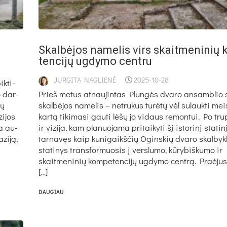
Skal­bė­jos na­me­lis virs skait­me­ni­nių
ten­ci­jų ug­dy­mo cent­ru
JURGITA NAGLIENĖ
2025-10-28
ik­ti­
o dar­
Prieš metus atnaujintas Plungės dvaro ansamblio s
sų
skalbėjos namelis – netrukus turėtų vėl sulaukti meis
i­jos
kartą tikimasi gauti lėšų jo vidaus remontui. Po tru
kia au­
ir vizija, kam planuojama pritaikyti šį istorinį stati
­zi­ją,
tarnavęs kaip kunigaikščių Oginskių dvaro skalbykl
statinys transformuosis į verslumo, kūrybiškumo ir
skaitmeninių kompetencijų ugdymo centrą. Praėjus
[…]
DAUGIAU