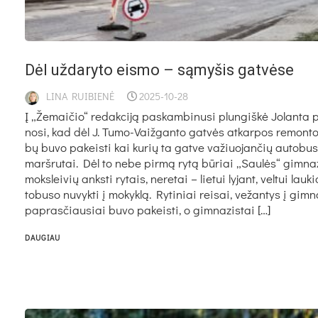
Dėl už­da­ry­to eis­mo – są­my­šis gat­vė­se
LINA RUIBIENĖ
2025-10-28
Į „Že­mai­čio“ re­dak­ci­ją pa­skam­bi­nu­si plun­giš­kė Jo­lan­ta p
no­si, kad dėl J. Tu­mo-Vaiž­gan­to gat­vės at­kar­pos re­mon­t
bų bu­vo pa­keis­ti kai ku­rių ta gat­ve va­žiuo­jan­čių au­to­bu­
marš­ru­tai. Dėl to ne­be pir­mą ry­tą bū­riai „Sau­lės“ gim­na­z
moks­lei­vių anks­ti ry­tais, ne­re­tai – lie­tui ly­jant, vel­tui lau­
to­bu­so nu­vyk­ti į mo­kyk­lą. Ry­ti­niai rei­sai, ve­žan­tys į gim­na
pa­pras­čiau­siai bu­vo pa­keis­ti, o gim­na­zis­tai […]
DAUGIAU