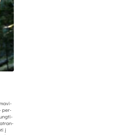
ma­vi­
– per­
ung­ti­
 at­ran­
ti į