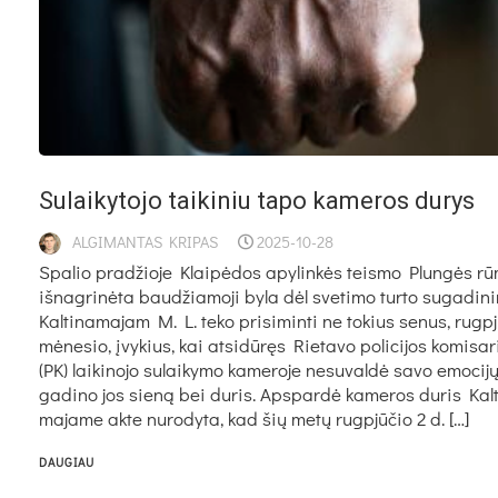
Su­lai­ky­to­jo tai­ki­niu ta­po ka­me­ros du­rys
ALGIMANTAS KRIPAS
2025-10-28
Spa­lio pra­džio­je Klai­pė­dos apy­lin­kės teis­mo Plun­gės rū
iš­nag­ri­nė­ta bau­džia­mo­ji by­la dėl sve­ti­mo tur­to su­ga­di­ni
Kal­ti­na­ma­jam M. L. te­ko pri­si­min­ti ne to­kius se­nus, rugp­j
mė­ne­sio, įvy­kius, kai at­si­dū­ręs Rie­ta­vo po­li­ci­jos ko­mi­sa­r
(PK) lai­ki­no­jo su­lai­ky­mo ka­me­ro­je ne­su­val­dė sa­vo emo­ci­j
ga­di­no jos sie­ną bei du­ris. Aps­par­dė ka­me­ros du­ris Kal­t
ma­ja­me ak­te nu­ro­dy­ta, kad šių me­tų rugp­jū­čio 2 d. […]
DAUGIAU