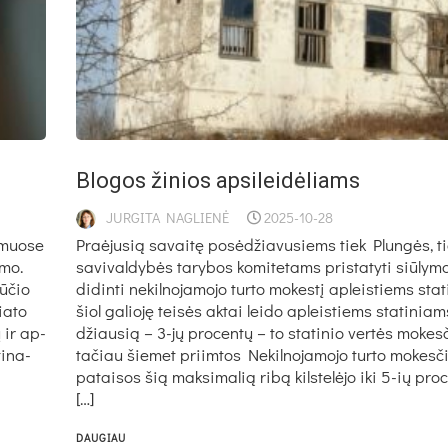
Blo­gos ži­nios ap­si­lei­dė­liams
JURGITA NAGLIENĖ
2025-10-28
­muo­se
Praė­ju­sią sa­vai­tę po­sė­džia­vu­siems tiek Plun­gės, t
­mo.
sa­vi­val­dy­bės ta­ry­bos ko­mi­te­tams pri­sta­ty­ti siū­ly­m
ū­čio
di­din­ti ne­kil­no­ja­mo­jo tur­to mo­kes­tį ap­leis­tiems sta­
ia­to
šiol ga­lio­ję tei­sės ak­tai lei­do ap­leis­tiems sta­ti­niams
ų ir ap­
džiau­sią – 3-jų pro­cen­tų – to sta­ti­nio ver­tės mo­kes­či
i­na­
ta­čiau šie­met priim­tos Ne­kil­no­ja­mo­jo tur­to mo­kes­č
pa­tai­sos šią mak­si­ma­lią ri­bą kils­te­lė­jo iki 5-ių pro­c
[…]
DAUGIAU