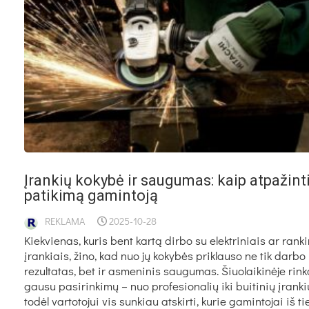
Įrankių kokybė ir saugumas: kaip atpažint
patikimą gamintoją
REKLAMA
2025-10-28
Kiekvienas, kuris bent kartą dirbo su elektriniais ar ranki
įrankiais, žino, kad nuo jų kokybės priklauso ne tik darbo
rezultatas, bet ir asmeninis saugumas. Šiuolaikinėje rink
gausu pasirinkimų – nuo profesionalių iki buitinių įranki
todėl vartotojui vis sunkiau atskirti, kurie gamintojai iš ti