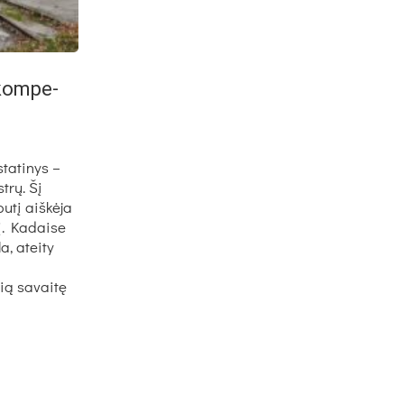
 kom­pe­
tatinys –
trų. Šį
putį aiškėja
nį. Kadaise
a, ateity
ią savaitę