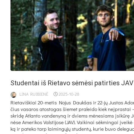
Stu­den­tai iš Rie­ta­vo sė­mė­si pa­tir­ties JAV
LINA RUIBIENĖ
2025-10-28
Rie­ta­viš­kiai 20-me­tis No­jus Dauk­šas ir 22-jų Jus­tas Ado­
čius va­sa­ros ato­sto­gas šie­met pra­lei­do kiek neįp­ras­tai 
skri­dę At­lan­to van­de­ny­ną ir dviems mė­ne­siams įsi­kū­rę J
nė­se Ame­ri­kos Vals­ti­jo­se (JAV). Vai­ki­nai sėk­min­gai įvei­kė
ką ir pa­te­ko tarp lai­min­gų­jų stu­den­tų, ku­rie bu­vo de­le­guo­