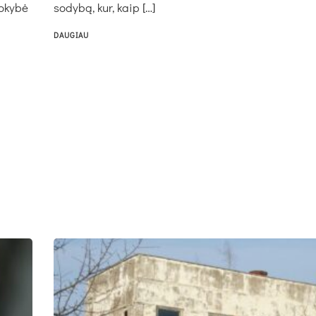
kokybė
so­dy­bą, kur, kaip […]
DAUGIAU