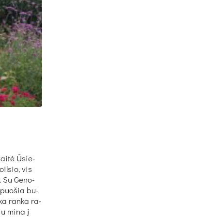
vai­tė Ūsie­
il­sio, vis
s. Su Ge­no­
as puo­šia bu­
š­ka ran­ka ra­
čiu mi­na į