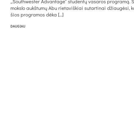
„South­wes­ter Ad­van­ta­ge“ stu­den­tų va­sa­ros pro­gra­mą. S
moks­lo aukš­tu­mų Abu rie­ta­viš­kiai su­tar­ti­nai džiau­gė­si, 
šios pro­gra­mos dė­ka […]
DAUGIAU