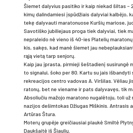
Šie­met da­ly­vius pa­si­ti­ko ir kaip nie­kad šil­ta
kimų da­lin­da­mie­si įspūdžiais da­ly­viai kalbė­jo, 
tekę da­ly­vau­ti ma­ra­to­nuo­se Kur­šių ma­rio­se, ju
Sa­vo­tiš­ko ju­bi­lie­jaus pro­ga tiek da­ly­viai, tiek m
ne­pra­lei­do nė vie­no iš 40-ies Pla­te­lių ma­ra­ton
kis, sakęs, kad manė šie­met jau ne­bep­lauk­sian­tis
rąją vietą tarp sen­jorų.
Kaip jau įpras­ta, pir­mie­ji šeš­ta­dienį susirungė m
to sig­na­lui, šo­ko per 80. Kar­tu su jais iš­ban­dy­
rek­rea­ci­jos cent­ro va­do­vas A. Vir­ši­las. Vėliau
ra­tonų, bet ne vie­na­me ir pa­ts da­ly­vavęs, tik m
Ab­so­liu­čiu ma­žo­jo ma­ra­to­no nu­galė­to­ju, to­li
na­zi­jos de­šim­to­kas Džiu­gas Miš­ki­nis. Ant­ra­sis a
Artū­ras Štu­ra.
Mo­terų grupė­je grei­čiau­siai plaukė Smiltė Plyt­ny­
Dauk­šaitė iš Šiau­lių.