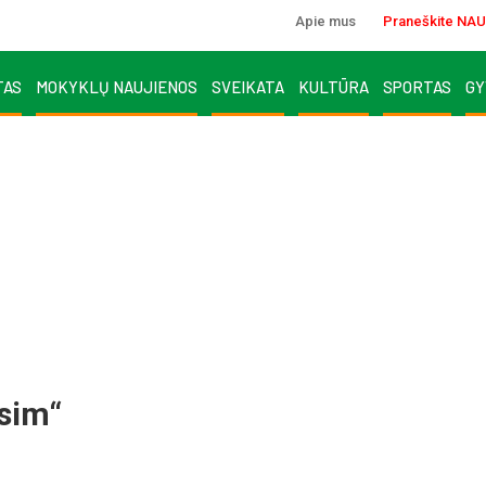
Apie mus
Praneškite NAU
TAS
MOKYKLŲ NAUJIENOS
SVEIKATA
KULTŪRA
SPORTAS
GY
ksim“