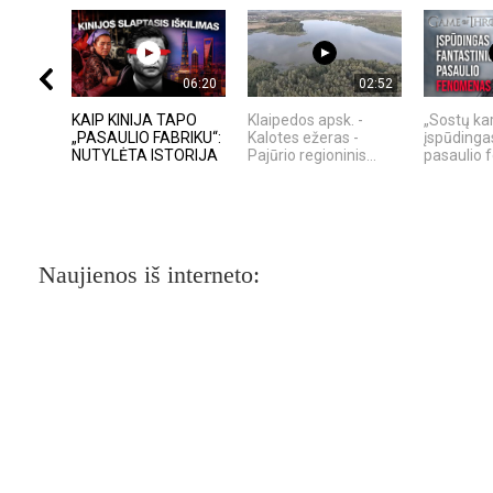
06:20
02:52
KAIP KINIJA TAPO
Klaipedos apsk. -
„Sostų kar
„PASAULIO FABRIKU“:
Kalotes ežeras -
įspūdinga
NUTYLĖTA ISTORIJA
Pajūrio regioninis...
pasaulio
Naujienos iš interneto: