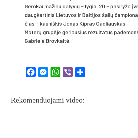
Ge­ro­kai ma­žiau da­ly­vių – ly­giai 20 – pa­si­ry­žo įv
daug­kar­ti­nis Lie­tu­vos ir Bal­ti­jos ša­lių čem­pio­na
čias – kau­niš­kis Jo­nas Kip­ras Gad­liaus­kas.
Mo­terų grupė­je ge­riau­sius re­zul­ta­tus pa­de­mon
Gab­rielė Brov­kaitė.
Facebook
Messenger
WhatsApp
Viber
Share
Rekomenduojami video: