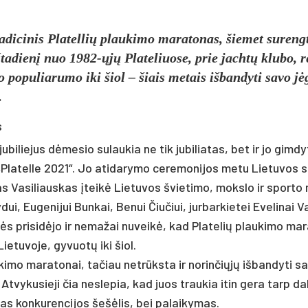
a­di­ci­nis Pla­tel­lių plau­ki­mo ma­ra­to­nas, šie­met su­reng
­ta­dienį nuo 1982-ųjų Pla­te­liuo­se, prie jachtų klu­bo, 
 po­pu­lia­ru­mo iki šiol – šiais me­tais iš­ban­dy­ti sa­vo j
.
s
bi­lie­jus dėme­sio su­lau­kia ne tik ju­bi­lia­tas, bet ir jo gim­dy­t
Pla­tel­le 2021“. Jo ati­da­ry­mo ce­re­mo­ni­jos me­tu Lie­tu­vos 
­vas Va­si­liaus­kas įteikė Lie­tu­vos švie­ti­mo, moks­lo ir spor­to
dui, Eu­ge­ni­jui Bun­kai, Be­nui Čiu­čiui, jur­bar­kie­tei Eve­li­nai Va
onės pri­si­dėjo ir ne­ma­žai nu­veikė, kad Pla­te­lių plau­ki­mo ma­
ie­tu­vo­je, gy­vuotų iki šiol.
i­mo ma­ra­to­nai, ta­čiau ne­trūksta ir no­rin­čiųjų iš­ban­dy­ti sa
At­vy­ku­sie­ji čia ne­sle­pia, kad juos trau­kia itin ge­ra tarp da­
as kon­ku­ren­ci­jos šešė­lis, bei pa­lai­ky­mas.