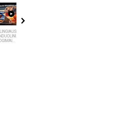
09:20
21:00
04:08
LINGIAUSI
Kalba žemaičių. Pietų
Best places to visit
DUOLINIAI
žemaičiai
Telsiai
GIMAI...