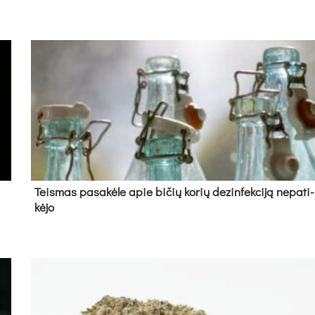
Teis­mas pa­sa­kė­le apie bi­čių ko­rių de­zin­fek­ci­ją ne­pa­ti­
kė­jo