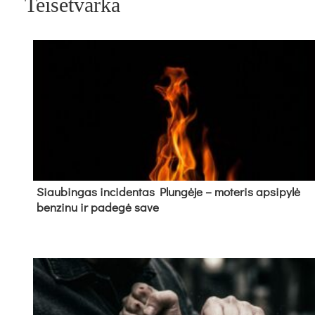
Teisėtvarka
Siau­bin­gas in­ci­den­tas Plun­gė­je – mo­te­ris ap­si­py­lė
ben­zi­nu ir pa­de­gė sa­ve