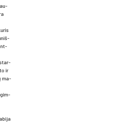
lau­
ra
u­ris
­niš­
ant­
 star­
to ir
ių ma­
s gim­
­bi­ja