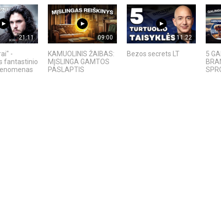
21:11
09:00
11:22
ai" -
KAMUOLINIS ŽAIBAS:
Bezos secrets LT
5 GA
s fantastinio
MĮSLINGA GAMTOS
BRAN
 fenomenas
PASLAPTIS
SPRO