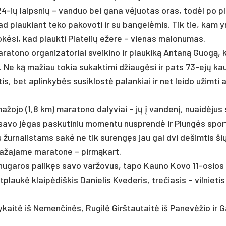
s – 24-ių laips­nių – van­duo bei ga­na vėjuo­tas oras, todėl po p
kad plau­kiant te­ko pa­ko­vo­ti ir su ban­gelė­mis. Tik tie, kam y
okė­si, kad plauk­ti Pla­te­lių eže­re – vie­nas ma­lo­nu­mas.
a­ra­to­no or­ga­ni­za­to­riai svei­ki­no ir plau­kiką An­taną Guogą, k
ų. Ne ką ma­žiau to­kia su­kak­ti­mi džiaugė­si ir pats 73-ejų kau
, bet ap­lin­kybės su­si­klostė pa­lan­kiai ir net lei­do užim­ti 
a­žo­jo (1,8 km) ma­ra­to­no da­ly­viai – jų į van­denį, nuaidė­jus
ti sa­vo jėgas pa­sku­ti­niu mo­men­tu nu­sprendė ir Plungės spor­
 jis žur­na­lis­tams sakė ne tik su­rengęs jau gal dvi de­šim­tis š
a­ža­ja­me ma­ra­to­ne – pirmą­kart.
 už nu­ga­ros pa­likęs sa­vo var­žo­vus, ta­po Kau­no Ko­vo 11-osio
t­plaukė klaipė­diš­kis Da­nie­lis Kve­deris, tre­čia­sis – vil­nie­tis
kaitė iš Ne­men­činės, Ru­gilė Girš­tau­taitė iš Pa­nevė­žio ir Ga