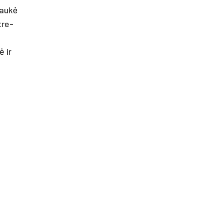
plaukė
 tre­
ė ir