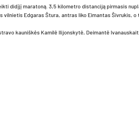
eik­ti didįjį ma­ra­toną. 3,5 ki­lo­met­ro dis­tan­ciją pir­ma­sis nu­
s vil­nie­tis Ed­ga­ras Štu­ra, ant­ras li­ko Ei­man­tas Šiv­ru­kis, o
st­ra­vo kau­niškės Ka­milė Ili­jons­kytė, Dei­mantė Iva­naus­kait