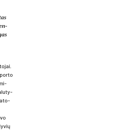
­tas
ren­
ėgas
o­jai.
spor­to
 mi­
­lu­ty­
ra­to­
­vo
ly­vių