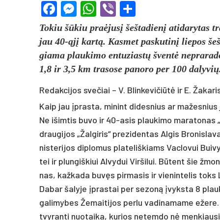
Facebook
Messenger
WhatsApp
Viber
Share
To­kiu šūkiu pra­ėjusį šeš­ta­dienį ati­da­ry­tas tr
jau 40-ąjį kartą. Kas­met pa­sku­tinį lie­pos šeš
gia­ma plau­ki­mo en­tu­ziastų šventė ne­pra­ra­do
1,8 ir 3,5 km tra­so­se pa­no­ro per 100 da­ly­vių
Redakcijos svečiai – V. Blinkevičiūtė ir E. Žakari
Kaip jau įpras­ta, mi­nint di­des­nius ar ma­žes­nius ju­
Ne išim­tis bu­vo ir 40-asis plau­ki­mo ma­ra­to­nas „
drau­gi­jos „Žal­gi­ris“ pre­zi­den­tas Al­gis Bro­nis­la
nis­te­ri­jos dip­lo­mus pla­te­liš­kiams Vac­lo­vui Bui­vy­
tei ir plun­giš­kiui Al­vy­dui Vir­ši­lui. Būtent šie žm
nas, kaž­ka­da buvęs pir­ma­sis ir vie­nin­te­lis toks L
Da­bar ša­ly­je įpras­tai per se­zoną įvyks­ta 8 plau­k
ga­li­my­bes Že­mai­ti­jos per­lu va­di­na­ma­me eže­re. 
tvy­ran­ti nuo­tai­ka, ku­rios ne­tem­do nė men­kiau­si