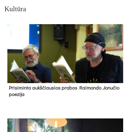
Kultūra
Pri­si­min­ta aukš­čiau­sios pra­bos Rai­mon­do Jo­nu­čio
poe­zi­ja