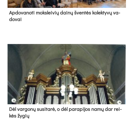
Ap­do­va­no­ti moks­lei­vių dai­nų šven­tės ko­lek­ty­vų va­
do­vai
Dėl var­go­nų su­si­ta­rė, o dėl pa­ra­pi­jos na­mų dar rei­
kės žy­gių