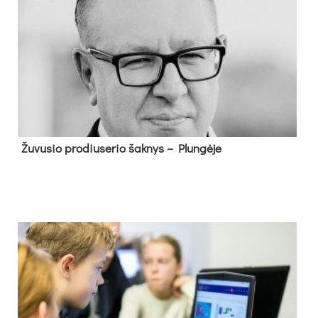
Žu­vu­sio pro­diu­se­rio šak­nys – Plun­gė­je