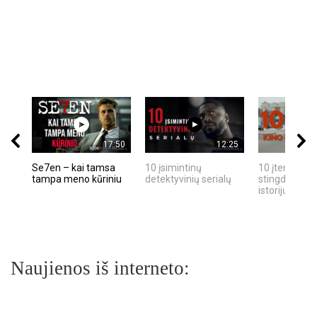
17:50
12:25
Se7en – kai tamsa
10 įsimintinų
10 įtemptų, k
tampa meno kūriniu
detektyvinių serialų
stingdančių k
istorijų
Naujienos iš interneto: