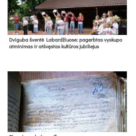
Dvi­gu­ba šven­tė La­bar­džiuo­se: pa­gerb­tas vys­ku­po
at­mi­ni­mas ir at­švęs­tas kul­tū­ros ju­bi­lie­jus