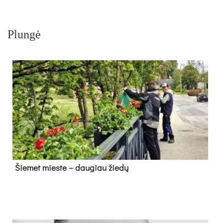
Plungė
Šie­met mies­te – dau­giau žie­dų