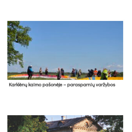
Kark­lė­nų kai­mo pa­šo­nė­je – pa­ras­par­nių var­žy­bos