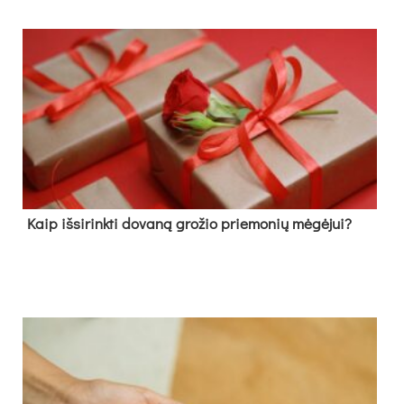
Kaip išsirinkti dovaną grožio priemonių mėgėjui?