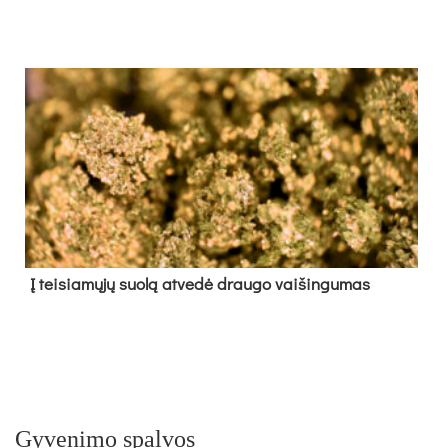
Į tei­sia­mų­jų suo­lą at­ve­dė drau­go vai­šin­gu­mas
Gyvenimo spalvos