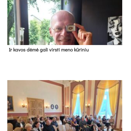
Ir ka­vos dė­mė ga­li virs­ti me­no kū­ri­niu