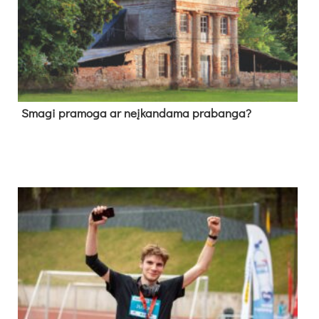
Sma­gi pra­mo­ga ar neį­kan­da­ma pra­ban­ga?