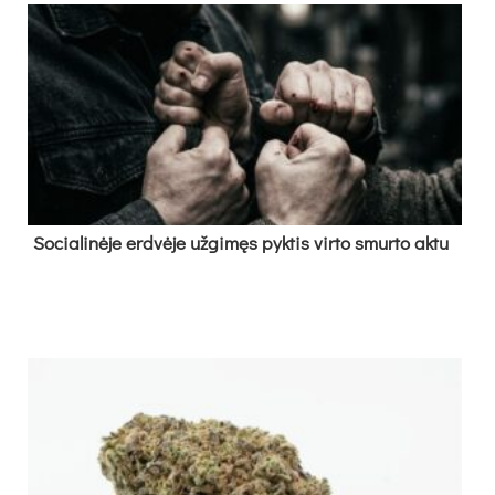
So­cia­li­nė­je erd­vė­je už­gi­męs pyk­tis vir­to smur­to ak­tu