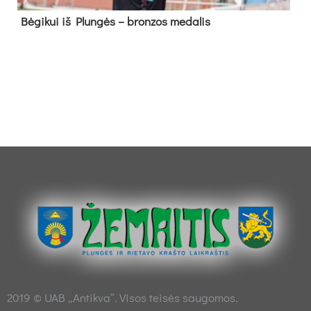
Bė­gi­kui iš Plun­gės – bron­zos me­da­lis
2019 © UAB „Antikva“. Visos teisės saugomos.