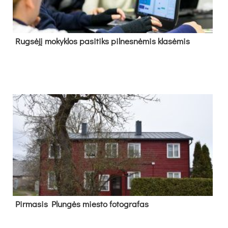
Rug­sė­jį mo­kyk­los pa­si­tiks pil­nes­nė­mis kla­sė­mis
Pir­ma­sis Plun­gės mies­to fo­tog­ra­fas