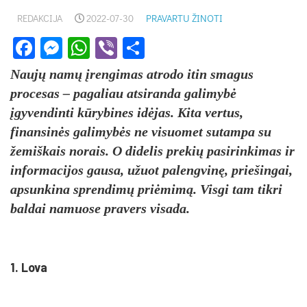
REDAKCIJA
2022-07-30
PRAVARTU ŽINOTI
Facebook
Messenger
WhatsApp
Viber
Share
Naujų namų įrengimas atrodo itin smagus
procesas – pagaliau atsiranda galimybė
įgyvendinti kūrybines idėjas. Kita vertus,
finansinės galimybės ne visuomet sutampa su
žemiškais norais. O didelis prekių pasirinkimas ir
informacijos gausa, užuot palengvinę, priešingai,
apsunkina sprendimų priėmimą. Visgi tam tikri
baldai namuose pravers visada.
1. Lova