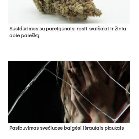
Su­si­dū­ri­mas su pa­rei­gū­nais: ras­ti kvai­ša­lai ir ži­nia
apie paieš­ką
Pa­si­bu­vi­mas sve­čiuo­se bai­gė­si iš­rau­tais plau­kais