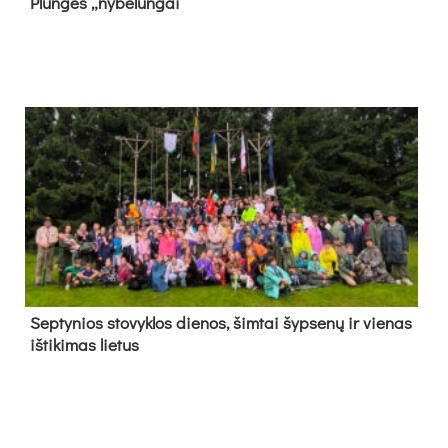
Plun­gės „ny­be­lun­gai“
Sep­ty­nios sto­vyk­los die­nos, šim­tai šyp­se­nų ir vie­nas
iš­ti­ki­mas lie­tus