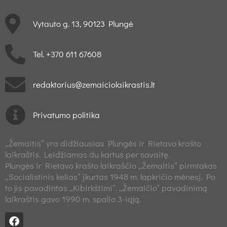
Vytauto g. 13, 90123 Plungė
Tel. +370 611 67608
redaktorius@zemaiciolaikrastis.lt
Privatumo politika
„Žemaitis“ yra didžiausias Plungės ir Rietavo krašto
laikraštis. Leidžiamas du kartus per savaitę.
Plungės ir Rietavo krašto laikraščio „Žemaitis“ pirmtakas
„Socialistinis kelias“ įkurtas 1948 m. lapkričio mėnesį. Po
to jis pavadintas „Kibirkštimi“. „Žemaičio“ pavadinimą
laikraštis gavo 1990 m. spalio 3-iąją.