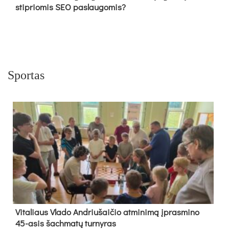
stipriomis SEO paslaugomis?
Sportas
Vi­ta­liaus Vla­do And­riu­šai­čio at­mi­ni­mą įpras­mi­no
45-asis šach­ma­tų tur­ny­ras