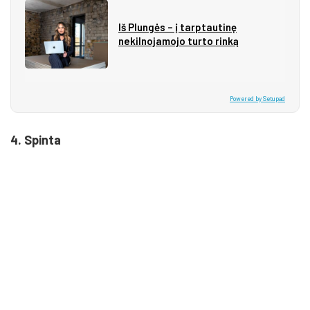
Iš Plungės – į tarptautinę
nekilnojamojo turto rinką
Powered by Setupad
4. Spinta