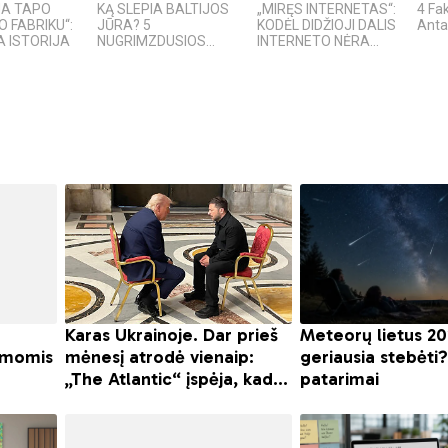
IJA TAPO
KĄ SLEPIA BALTIJOS
„MIRĘS INTERNETAS“:
4 Fak
O FABRIKU“:
JŪRA? 5
KODĖL DIDŽIOJI DALIS
Anta
 ISTORIJA
NUGRIMZDUSIOS...
INTERNETO NĖRA...