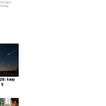
tai apie
6 DIDŽIAUSI TECH
VIENINTELIS LIETUVIŲ
rktidą
SKANDALAI: AFEROS,
KILMĖS NASA
MELAI IR...
ASTRONAUTAS