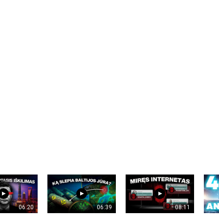
06:20
06:39
08:11