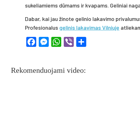
sukeliamiems dūmams ir kvapams. Geliniai nagai
Dabar, kai jau žinote gelinio lakavimo privalumus
Profesionalus
gelinis lakavimas Vilniuje
atlieka
Facebook
Messenger
WhatsApp
Viber
Share
Rekomenduojami video: