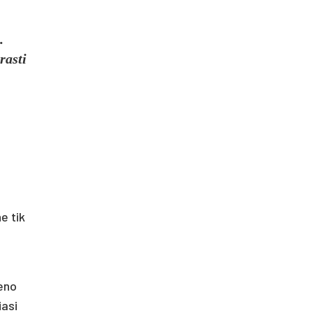
.
rasti
e tik
ieno
iasi