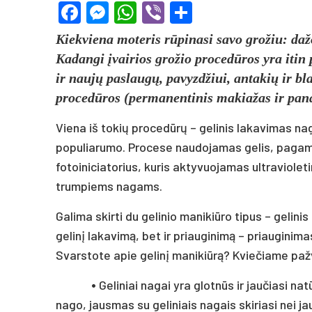
Facebook
Messenger
WhatsApp
Viber
Share
Kiekviena moteris rūpinasi savo grožiu: daž
Kadangi įvairios grožio procedūros yra itin 
ir naujų paslaugų, pavyzdžiui, antakių ir b
procedūros (permanentinis makiažas ir pana
Viena iš tokių procedūrų – gelinis lakavimas nag
populiarumo. Procese naudojamas gelis, pagami
fotoiniciatorius, kuris aktyvuojamas ultravioleti
trumpiems nagams.
Galima skirti du gelinio manikiūro tipus – gelini
gelinį lakavimą, bet ir priauginimą – priauginimas
Svarstote apie gelinį manikiūrą? Kviečiame pažv
•
Geliniai nagai yra glotnūs ir jaučiasi nat
nago, jausmas su geliniais nagais skiriasi nei jau