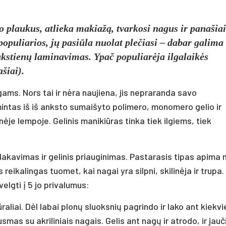
o plaukus, atlieka makiažą, tvarkosi nagus ir panašiai
populiarios, jų pasiūla nuolat plečiasi – dabar galima 
lakstienų laminavimas. Ypač populiarėja ilgalaikės
šiai).
ams. Nors tai ir nėra naujiena, jis nepraranda savo
ntas iš iš anksto sumaišyto polimero, monomero gelio ir
nėje lempoje. Gelinis manikiūras tinka tiek ilgiems, tiek
s lakavimas ir gelinis priauginimas. Pastarasis tipas apima n
 reikalingas tuomet, kai nagai yra silpni, skilinėja ir trupa.
elgti į 5 jo privalumus:
ūraliai. Dėl labai plonų sluoksnių pagrindo ir lako ant kiekv
smas su akriliniais nagais. Gelis ant nagų ir atrodo, ir jauč