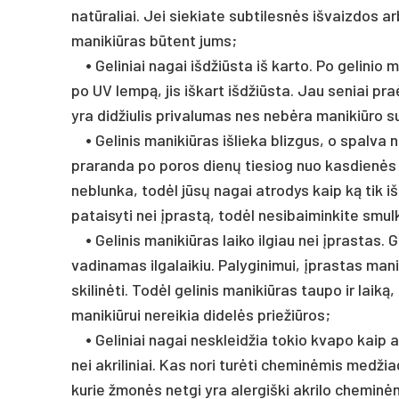
natūraliai. Jei siekiate subtilesnės išvaizdos a
manikiūras būtent jums;
•
Geliniai nagai išdžiūsta iš karto. Po gelinio 
po UV lempą, jis iškart išdžiūsta. Jau seniai pra
yra didžiulis privalumas nes nebėra manikiūro s
•
Gelinis manikiūras išlieka blizgus, o spalva 
praranda po poros dienų tiesiog nuo kasdienės ve
neblunka, todėl jūsų nagai atrodys kaip ką tik iš
pataisyti nei įprastą, todėl nesibaiminkite smul
•
Gelinis manikiūras laiko ilgiau nei įprastas. 
vadinamas ilgalaikiu. Palyginimui, įprastas mani
skilinėti. Todėl gelinis manikiūras taupo ir laiką
manikiūrui nereikia didelės priežiūros;
•
Geliniai nagai neskleidžia tokio kvapo kaip ak
nei akriliniai. Kas nori turėti cheminėmis medži
kurie žmonės netgi yra alergiški akrilo cheminė