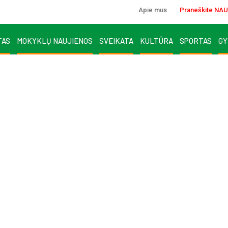
Apie mus
Praneškite NAU
TAS
MOKYKLŲ NAUJIENOS
SVEIKATA
KULTŪRA
SPORTAS
GY