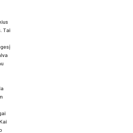
kius
. Tai
zgesį
alva
au
da
am
gai
 Kai
o