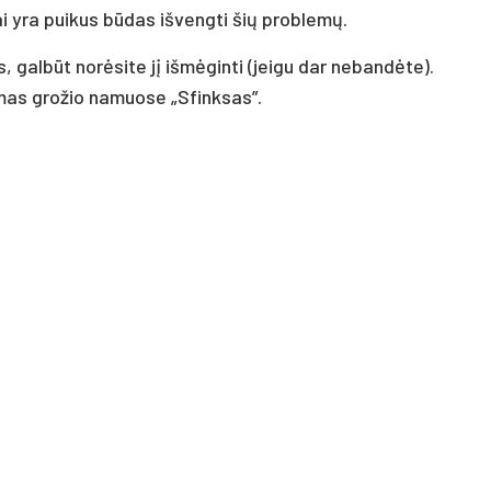
 yra puikus būdas išvengti šių problemų.
, galbūt norėsite jį išmėginti (jeigu dar nebandėte).
mas grožio namuose „Sfinksas”.