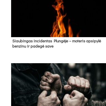
Siau­bin­gas in­ci­den­tas Plun­gė­je – mo­te­ris ap­si­py­lė
ben­zi­nu ir pa­de­gė sa­ve