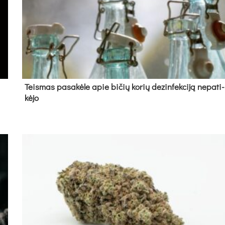
Teis­mas pa­sa­kė­le apie bi­čių ko­rių de­zin­fek­ci­ją ne­pa­ti­
kė­jo