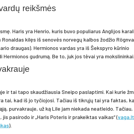
 vardų reikšmės
asmę. Haris yra Henrio, kuris buvo populiarus Anglijos karal
as Ronaldas kilęs iš senovės norvegų kalbos žodžio Rögnva
 Hario draugas). Hermionos vardas yra iš Šekspyro kūrinio
i Hermionos gudrumą. Be to, juk jos tėvai yra mokslininkai
vakrauje
uje ir tai tapo skaudžiausia Sneipo paslaptimi. Kai kurie ž
tai, kad iš jo tyčiojosi. Tačiau iš tikrųjų tai yra faktas, ka
ąją, purvakrauje, už ką Lile jam niekada neatleido. Tačiau,
s pasirodo ir „Haris Poteris ir prakeiktas vaikas“ (
vaga.lt
ikas
).