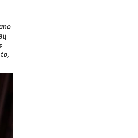
bano
usų
s
to,