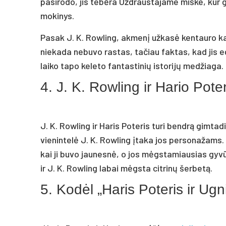
pasirodo, jis tebėra Uždraustajame miške, kur ga
mokinys.
Pasak J. K. Rowling, akmenį užkasė kentauro k
niekada nebuvo rastas, tačiau faktas, kad jis eg
laiko tapo keleto fantastinių istorijų medžiaga.
4. J. K. Rowling ir Hario Pote
J. K. Rowling ir Haris Poteris turi bendrą gimtadi
vienintelė J. K. Rowling įtaka jos personažams. 
kai ji buvo jaunesnė, o jos mėgstamiausias gyvū
ir J. K. Rowling labai mėgsta citrinų šerbetą.
5. Kodėl „Haris Poteris ir Ugn