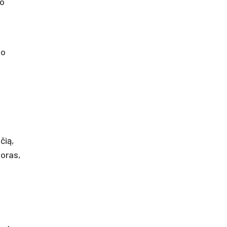
so
to
čią,
doras,