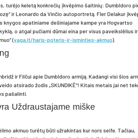
as, turėjo keletą konkrečių įkvėpimo šaltinių: Dumbldoro pi
Mozę“ ir Leonardo da Vinčio autoportretą. Fler Delakur įkv
ios knygos apatiniame dešiniajame kampe yra Hogvartso
yklą, o atgal pučiami dūmai eina per visus paveikslėlius ir
kmuo“ (
vaga.lt/haris-poteris-ir-isminties-akmuo
).
ang
ridž ir Filčui apie Dumbldoro armiją. Kadangi visi šios ar
veido atsirado žodis „SKUNDIKĖ“! Kitais metais jai net tek
s pašalinti.
 yra Uždraustajame miške
ėlimo akmuo turėtų būti užrakintas kur nors seife. Tačiau,