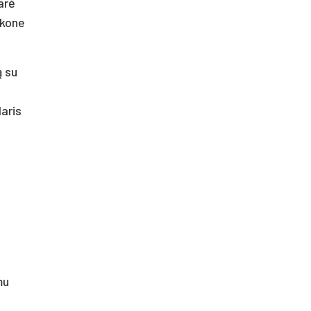
arė
 kone
ą su
Haris
mu