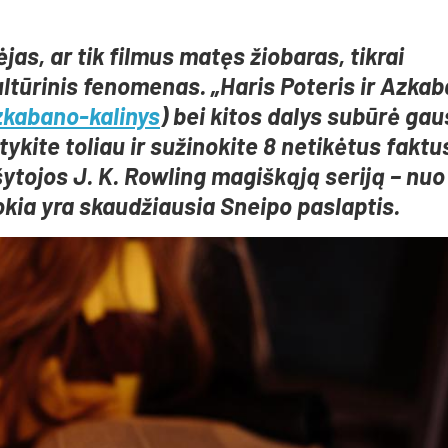
as, ar tik filmus matęs žiobaras, tikrai
kultūrinis fenomenas. „Haris Poteris ir Azka
azkabano-kalinys
) bei kitos dalys subūrė ga
ykite toliau ir sužinokite 8 netikėtus faktu
ytojos J. K. Rowling magiškąją seriją – nuo 
kokia yra skaudžiausia Sneipo paslaptis.