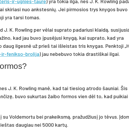
teris-ir-ugnies-taure
) yra tokia ilga, nes J. K. Rowling pad
kiai skiriasi nuo ankstesnių. Jei pirmosios trys knygos buvo
oji yra tarsi tomas.
ad J. K. Rowling per vėlai suprato padariusi klaidą, susijusi
ažino, kad jau buvo įpusėjusi knygą, kai suprato, kad yra
o daug ilgesnė už prieš tai išleistas tris knygas. Penktoji „
-ir-fenikso-brolija
) jau nebebuvo tokia drastiškai ilgai.
 formos?
nes J. K. Rowling manė, kad tai tiesiog atrodo šauniai. Šis
rančizę, buvo sukurtas žaibo formos vien dėl to, kad puikiai
šį su Voldemortu bei prakeiksmą, pražudžiusį jo tėvus. Įdo
pieštas daugiau nei 5000 kartų.