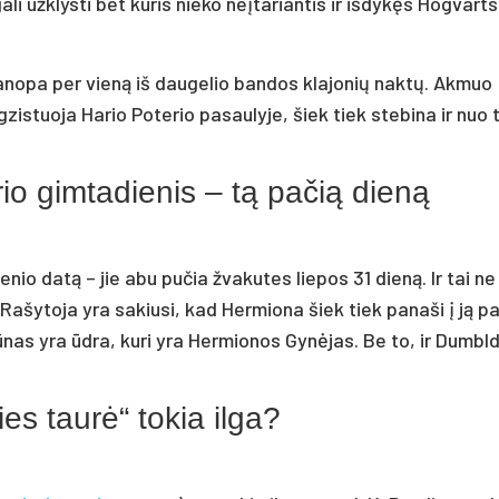
li užklysti bet kuris nieko neįtariantis ir išdykęs Hogvart
anopa per vieną iš daugelio bandos klajonių naktų. Akmuo
zistuoja Hario Poterio pasaulyje, šiek tiek stebina ir nuo 
rio gimtadienis – tą pačią dieną
enio datą – jie abu pučia žvakutes liepos 31 dieną. Ir tai ne
Rašytoja yra sakiusi, kad Hermiona šiek tiek panaši į ją pa
nas yra ūdra, kuri yra Hermionos Gynėjas. Be to, ir Dumbl
ies taurė“ tokia ilga?