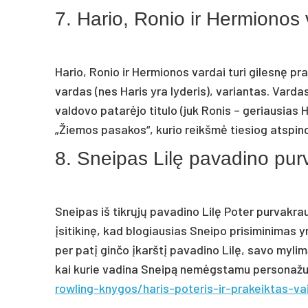
7. Hario, Ronio ir Hermionos
Hario, Ronio ir Hermionos vardai turi gilesnę pr
vardas (nes Haris yra lyderis), variantas. Vard
valdovo patarėjo titulo (juk Ronis – geriausias
„Žiemos pasakos“, kurio reikšmė tiesiog atspind
8. Sneipas Lilę pavadino pur
Sneipas iš tikrųjų pavadino Lilę Poter purvakra
įsitikinę, kad blogiausias Sneipo prisiminimas yra 
per patį ginčo įkarštį pavadino Lilę, savo mylim
kai kurie vadina Sneipą nemėgstamu personažu, ji
rowling-knygos/haris-poteris-ir-prakeiktas-va