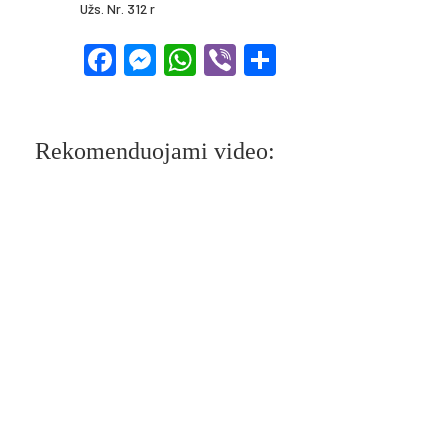
Užs. Nr. 312 r
Facebook
Messenger
WhatsApp
Viber
Share
Rekomenduojami video: