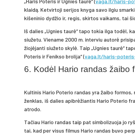
„Haris Poteris ir Ugnies taurė“ (
vaga.lt/haris-po
klaidą. Ketvirtoji serijos knyga savo ilgiu smar
kišeninio dydžio ir, regis, skirtos vaikams, tai ši
Iš dalies „Ugnies taurė“ tapo tokia ilga todėl, k
siužetu. Viename 2000 m. interviu autorė prisip
žiojėjanti siužeto skylė. Taip „Ugnies taurė“ tap
Poteris ir Fenikso brolija“ (
vaga.lt/haris-poteris
6. Kodėl Hario randas žaibo
Kultinis Hario Poterio randas yra žaibo formos, 
ženklas, iš dalies apibrėžiantis Hario Poterio f
atrodo.
Tačiau Hario randas taip pat simbolizuoja jo ry
tai, kad per visus filmus Hario randas buvo per