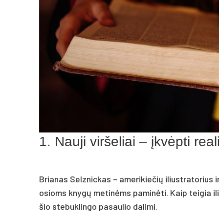
1. Nauji viršeliai – įkvėpti re
Brianas Selznickas – amerikiečių iliustratorius ir
osioms knygų metinėms paminėti. Kaip teigia ili
šio stebuklingo pasaulio dalimi.