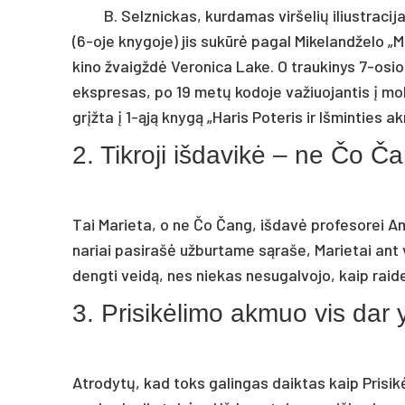
B. Selznickas, kurdamas viršelių iliustracij
(6-oje knygoje) jis sukūrė pagal Mikelandželo „
kino žvaigždė Veronica Lake. O traukinys 7-os
ekspresas, po 19 metų kodoje važiuojantis į mok
grįžta į 1-ąją knygą „Haris Poteris ir Išminties a
2. Tikroji išdavikė – ne Čo Č
Tai Marieta, o ne Čo Čang, išdavė profesorei Amb
nariai pasirašė užburtame sąraše, Marietai ant 
dengti veidą, nes niekas nesugalvojo, kaip raide
3. Prisikėlimo akmuo vis dar
Atrodytų, kad toks galingas daiktas kaip Prisik