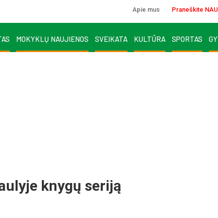
Apie mus
Praneškite NAU
TAS
MOKYKLŲ NAUJIENOS
SVEIKATA
KULTŪRA
SPORTAS
GY
aulyje knygų seriją