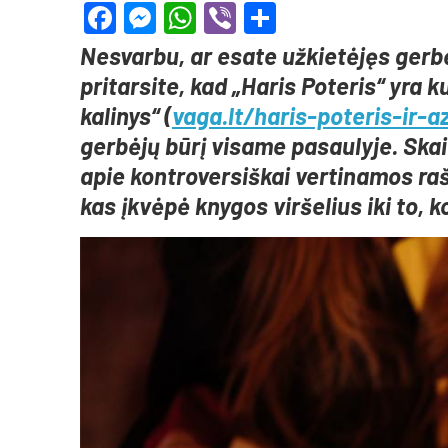
Facebook
Messenger
WhatsApp
Viber
Share
Nesvarbu, ar esate užkietėjęs gerbėj
pritarsite, kad „Haris Poteris“ yra 
kalinys“ (
vaga.lt/haris-poteris-ir-
gerbėjų būrį visame pasaulyje. Skait
apie kontroversiškai vertinamos raš
kas įkvėpė knygos viršelius iki to, 