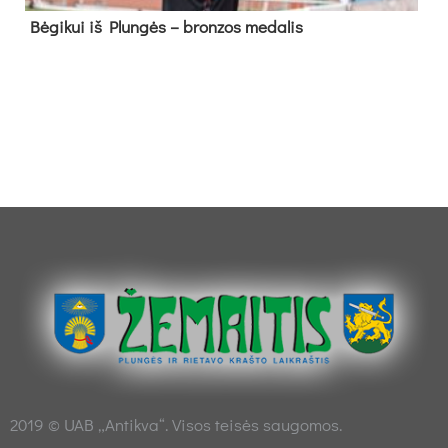
Bė­gi­kui iš Plun­gės – bron­zos me­da­lis
2019 © UAB „Antikva“. Visos teisės saugomos.