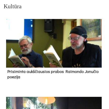
Kultūra
Pri­si­min­ta aukš­čiau­sios pra­bos Rai­mon­do Jo­nu­čio
poe­zi­ja