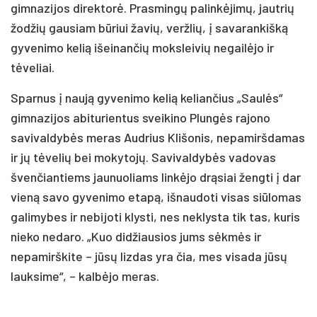
gimnazijos direktorė. Prasmingų palinkėjimų, jautrių
žodžių gausiam būriui žavių, veržlių, į savarankišką
gyvenimo kelią išeinančių moksleivių negailėjo ir
tėveliai.
Sparnus į naują gyvenimo kelią keliančius „Saulės“
gimnazijos abiturientus sveikino Plungės rajono
savivaldybės meras Audrius Klišonis, nepamiršdamas
ir jų tėvelių bei mokytojų. Savivaldybės vadovas
švenčiantiems jaunuoliams linkėjo drąsiai žengti į dar
vieną savo gyvenimo etapą, išnaudoti visas siūlomas
galimybes ir nebijoti klysti, nes neklysta tik tas, kuris
nieko nedaro. „Kuo didžiausios jums sėkmės ir
nepamirškite – jūsų lizdas yra čia, mes visada jūsų
lauksime“, – kalbėjo meras.