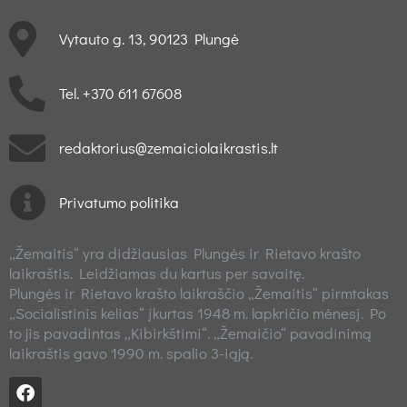
Vytauto g. 13, 90123 Plungė
Tel. +370 611 67608
redaktorius@zemaiciolaikrastis.lt
Privatumo politika
„Žemaitis“ yra didžiausias Plungės ir Rietavo krašto
laikraštis. Leidžiamas du kartus per savaitę.
Plungės ir Rietavo krašto laikraščio „Žemaitis“ pirmtakas
„Socialistinis kelias“ įkurtas 1948 m. lapkričio mėnesį. Po
to jis pavadintas „Kibirkštimi“. „Žemaičio“ pavadinimą
laikraštis gavo 1990 m. spalio 3-iąją.