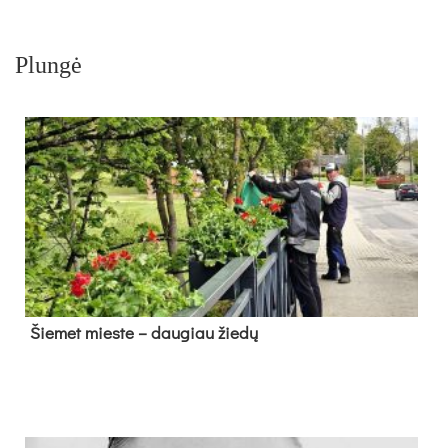
Plungė
Šie­met mies­te – dau­giau žie­dų