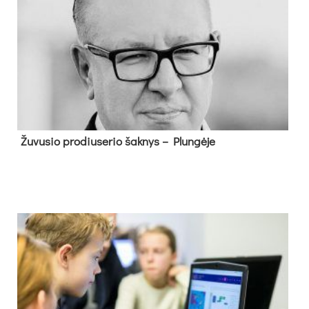
Žu­vu­sio pro­diu­se­rio šak­nys – Plun­gė­je