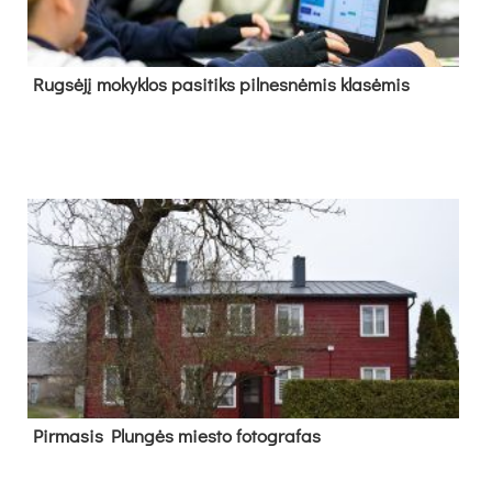
Rug­sė­jį mo­kyk­los pa­si­tiks pil­nes­nė­mis kla­sė­mis
Pir­ma­sis Plun­gės mies­to fo­tog­ra­fas