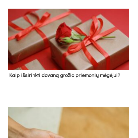
Kaip išsirinkti dovaną grožio priemonių mėgėjui?