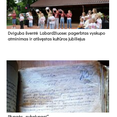
Dvi­gu­ba šven­tė La­bar­džiuo­se: pa­gerb­tas vys­ku­po
at­mi­ni­mas ir at­švęs­tas kul­tū­ros ju­bi­lie­jus
Plun­gės „ny­be­lun­gai“