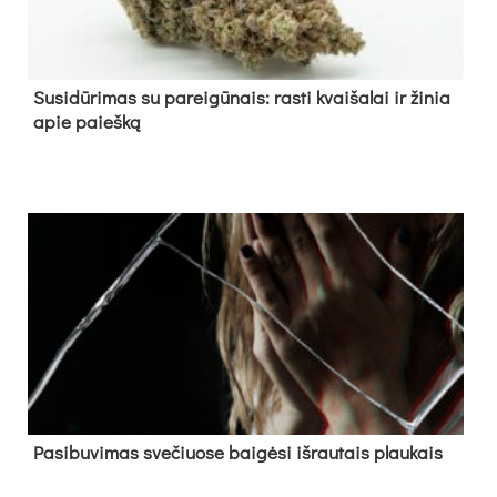
Su­si­dū­ri­mas su pa­rei­gū­nais: ras­ti kvai­ša­lai ir ži­nia
apie paieš­ką
Pa­si­bu­vi­mas sve­čiuo­se bai­gė­si iš­rau­tais plau­kais