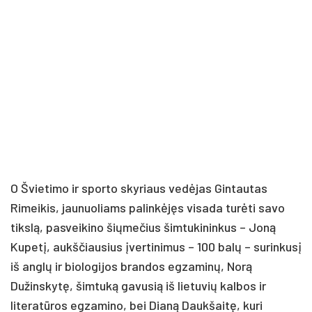
O Švietimo ir sporto skyriaus vedėjas Gintautas
Rimeikis, jaunuoliams palinkėjęs visada turėti savo
tikslą, pasveikino šiųmečius šimtukininkus – Joną
Kupetį, aukščiausius įvertinimus – 100 balų – surinkusį
iš anglų ir biologijos brandos egzaminų, Norą
Dužinskytę, šimtuką gavusią iš lietuvių kalbos ir
literatūros egzamino, bei Dianą Daukšaitę, kuri