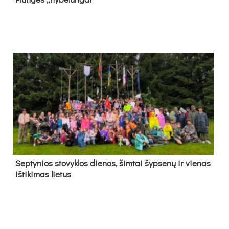
Sep­ty­nios sto­vyk­los die­nos, šim­tai šyp­se­nų ir vie­nas
iš­ti­ki­mas lie­tus