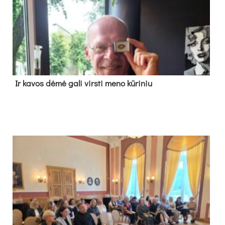
Ir ka­vos dė­mė ga­li virs­ti me­no kū­ri­niu