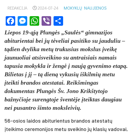
REDAKCIJA
2024-07-24
MOKYKLŲ NAUJIENOS
Facebook
Messenger
WhatsApp
Viber
Share
Liepos 19-ąją Plungės „Saulės“ gimnazijos
abiturientai bei jų tėveliai pasitiko su jauduliu –
tądien dvylika metų trukusius mokslus įveikę
jaunuoliai atsisveikino su antraisiais namais
tapusia mokykla ir žengė į naują gyvenimo etapą.
Bilietas į jį – tą dieną vykusių iškilmių metu
įteikti brandos atestatai. Reikšmingas
dokumentas Plungės Šv. Jono Krikštytojo
bažnyčioje surengtoje šventėje įteiktas daugiau
nei pusantro šimto moksleivių.
56-osios laidos abiturientus brandos atestatų
įteikimo ceremonijos metu sveikino jų klasių vadovai,