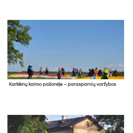
Kark­lė­nų kai­mo pa­šo­nė­je – pa­ras­par­nių var­žy­bos