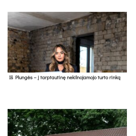
Iš Plungės – į tarptautinę nekilnojamojo turto rinką