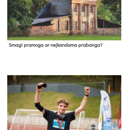
Sma­gi pra­mo­ga ar neį­kan­da­ma pra­ban­ga?