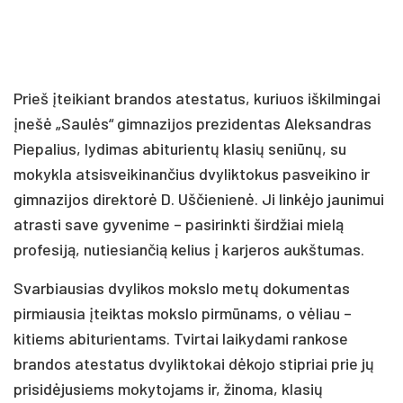
Prieš įteikiant brandos atestatus, kuriuos iškilmingai
įnešė „Saulės“ gimnazijos prezidentas Aleksandras
Piepalius, lydimas abiturientų klasių seniūnų, su
mokykla atsisveikinančius dvyliktokus pasveikino ir
gimnazijos direktorė D. Uščienienė. Ji linkėjo jaunimui
atrasti save gyvenime – pasirinkti širdžiai mielą
profesiją, nutiesiančią kelius į karjeros aukštumas.
Svarbiausias dvylikos mokslo metų dokumentas
pirmiausia įteiktas mokslo pirmūnams, o vėliau –
kitiems abiturientams. Tvirtai laikydami rankose
brandos atestatus dvyliktokai dėkojo stipriai prie jų
prisidėjusiems mokytojams ir, žinoma, klasių