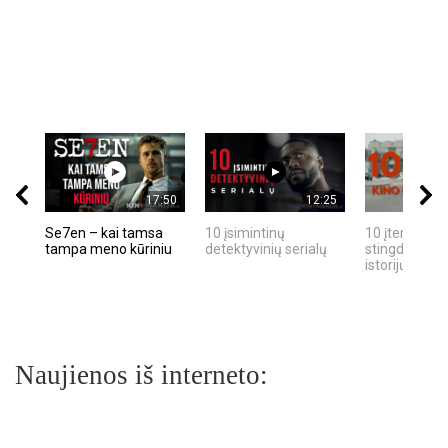
17:50
12:25
Se7en – kai tamsa
10 įsimintinų
10 įtemptų, k
tampa meno kūriniu
detektyvinių serialų
stingdančių k
istorijų
Naujienos iš interneto: