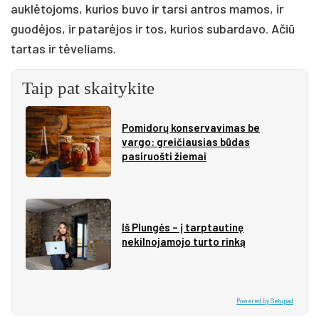
auklėtojoms, kurios buvo ir tarsi antros mamos, ir
guodėjos, ir patarėjos ir tos, kurios subardavo. Ačiū
tartas ir tėveliams.
Taip pat skaitykite
Pomidorų konservavimas be
vargo: greičiausias būdas
pasiruošti žiemai
Iš Plungės – į tarptautinę
nekilnojamojo turto rinką
Powered by Setupad