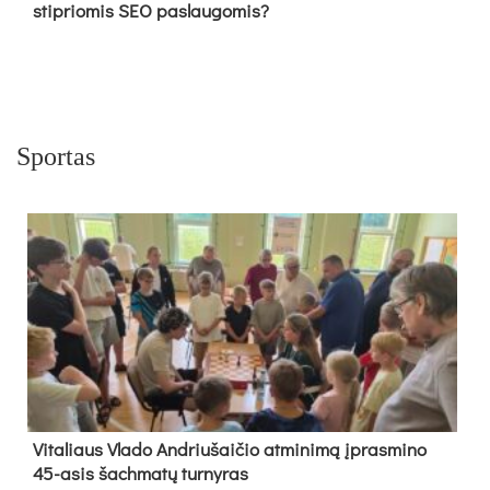
stipriomis SEO paslaugomis?
Sportas
Vi­ta­liaus Vla­do And­riu­šai­čio at­mi­ni­mą įpras­mi­no
45-asis šach­ma­tų tur­ny­ras