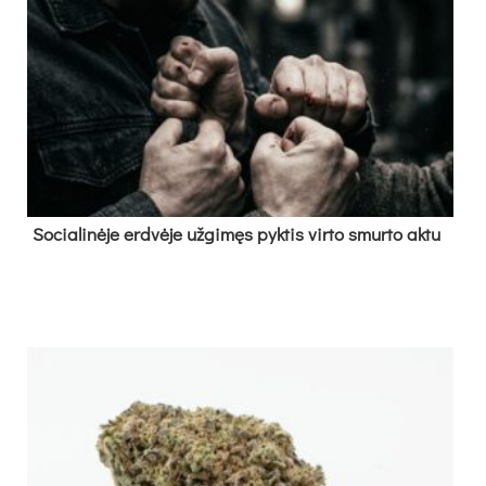
So­cia­li­nė­je erd­vė­je už­gi­męs pyk­tis vir­to smur­to ak­tu