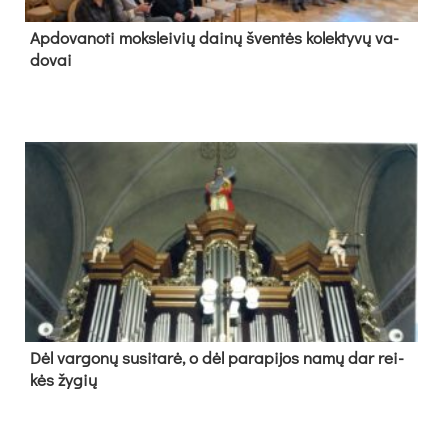
Ap­do­va­no­ti moks­lei­vių dai­nų šven­tės ko­lek­ty­vų va­
do­vai
Dėl var­go­nų su­si­ta­rė, o dėl pa­ra­pi­jos na­mų dar rei­
kės žy­gių