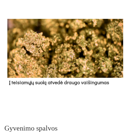
Į tei­sia­mų­jų suo­lą at­ve­dė drau­go vai­šin­gu­mas
Gyvenimo spalvos