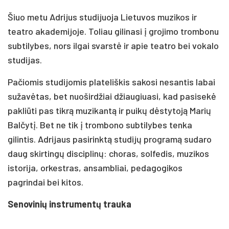
Šiuo metu Adrijus studijuoja Lietuvos muzikos ir
teatro akademijoje. Toliau gilinasi į grojimo trombonu
subtilybes, nors ilgai svarstė ir apie teatro bei vokalo
studijas.
Pačiomis studijomis plateliškis sakosi nesantis labai
sužavėtas, bet nuoširdžiai džiaugiuasi, kad pasisekė
pakliūti pas tikrą muzikantą ir puikų dėstytoją Marių
Balčytį. Bet ne tik į trombono subtilybes tenka
gilintis. Adrijaus pasirinktą studijų programą sudaro
daug skirtingų disciplinų: choras, solfedis, muzikos
istorija, orkestras, ansambliai, pedagogikos
pagrindai bei kitos.
Senovinių instrumentų trauka