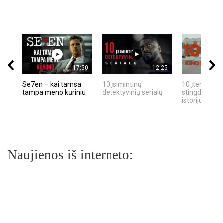
17:50
12:25
Se7en – kai tamsa
10 įsimintinų
10 įtemptų, k
tampa meno kūriniu
detektyvinių serialų
stingdančių k
istorijų
Naujienos iš interneto: