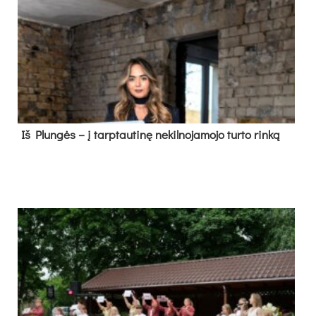
Iš Plungės – į tarptautinę nekilnojamojo turto rinką