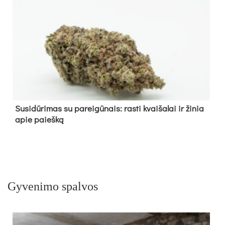
Su­si­dū­ri­mas su pa­rei­gū­nais: ras­ti kvai­ša­lai ir ži­nia
apie paieš­ką
Gyvenimo spalvos