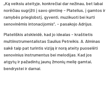
„Ką veiksiu ateityje, konkrečiai dar nežinau, bet labai
norėčiau sugrįžti į savo gimtinę – Platelius, į gamtos ir
ramybės prieglobstį, gyventi, muzikuoti bei kurti
senovinėmis intonacijomis“, – pasakojo Adrijus.
Plateliškis atskleidė, kad jo idealas – kraštietis
multiinstrumentalistas Saulius Petreikis. A. Alminas
sakė taip pat turintis viziją ir norą ateity puoselėti
senovinius instrumentus bei melodijas. Kad jos
atgytų ir pažadintų jaunų žmonių meilę gamtai,
bendrystei ir darnai.