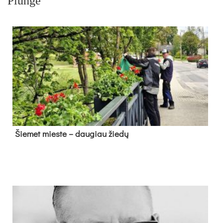
Plungė
Šie­met mies­te – dau­giau žie­dų