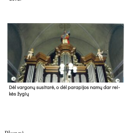
Dėl var­go­nų su­si­ta­rė, o dėl pa­ra­pi­jos na­mų dar rei­
kės žy­gių