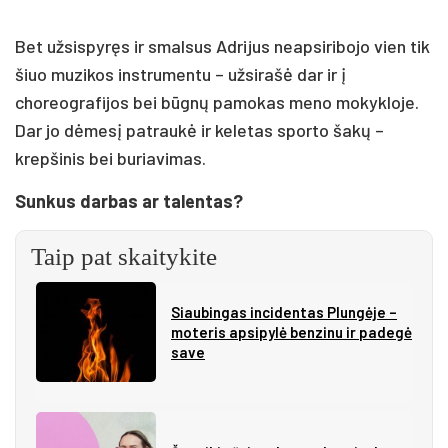
Bet užsispyręs ir smalsus Adrijus neapsiribojo vien tik
šiuo muzikos instrumentu – užsirašė dar ir į
choreografijos bei būgnų pamokas meno mokykloje.
Dar jo dėmesį patraukė ir keletas sporto šakų –
krepšinis bei buriavimas.
Sunkus darbas ar talentas?
Taip pat skaitykite
Siau­bin­gas in­ci­den­tas Plun­gė­je –
mo­te­ris ap­si­py­lė ben­zi­nu ir pa­de­gė
sa­ve