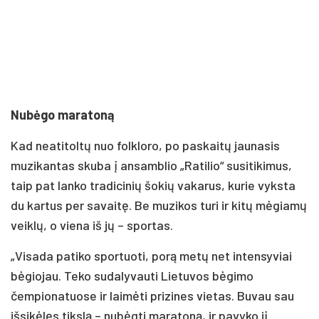
Nubėgo maratoną
Kad neatitoltų nuo folkloro, po paskaitų jaunasis
muzikantas skuba į ansamblio „Ratilio“ susitikimus,
taip pat lanko tradicinių šokių vakarus, kurie vyksta
du kartus per savaitę. Be muzikos turi ir kitų mėgiamų
veiklų, o viena iš jų – sportas.
„Visada patiko sportuoti, porą metų net intensyviai
bėgiojau. Teko sudalyvauti Lietuvos bėgimo
čempionatuose ir laimėti prizines vietas. Buvau sau
išsikėlęs tikslą – nubėgti maratoną, ir pavyko jį