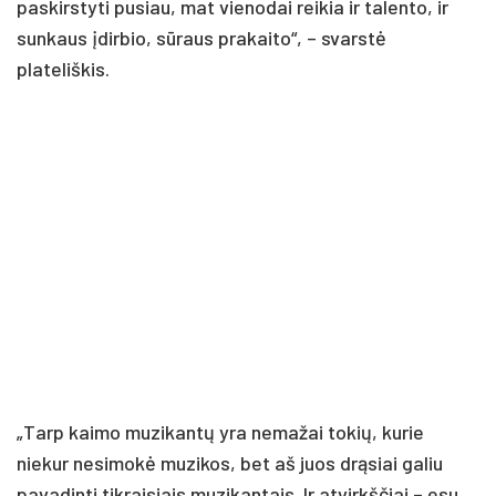
paskirstyti pusiau, mat vienodai reikia ir talento, ir
sunkaus įdirbio, sūraus prakaito“, – svarstė
plateliškis.
„Tarp kaimo muzikantų yra nemažai tokių, kurie
niekur nesimokė muzikos, bet aš juos drąsiai galiu
pavadinti tikraisiais muzikantais. Ir atvirkščiai – esu