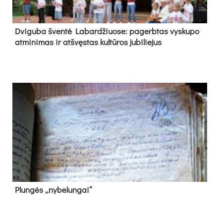
Dvi­gu­ba šven­tė La­bar­džiuo­se: pa­gerb­tas vys­ku­po
at­mi­ni­mas ir at­švęs­tas kul­tū­ros ju­bi­lie­jus
Plun­gės „ny­be­lun­gai“