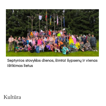
Sep­ty­nios sto­vyk­los die­nos, šim­tai šyp­se­nų ir vie­nas
iš­ti­ki­mas lie­tus
Kultūra