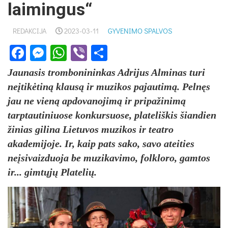
laimingus“
REDAKCIJA
2023-03-11
GYVENIMO SPALVOS
Facebook
Messenger
WhatsApp
Viber
Share
Jaunasis trombonininkas Adrijus Alminas turi
neįtikėtiną klausą ir muzikos pajautimą. Pelnęs
jau ne vieną apdovanojimą ir pripažinimą
tarptautiniuose konkursuose, plateliškis šiandien
žinias gilina Lietuvos muzikos ir teatro
akademijoje. Ir, kaip pats sako, savo ateities
neįsivaizduoja be muzikavimo, folkloro, gamtos
ir... gimtųjų Platelių.