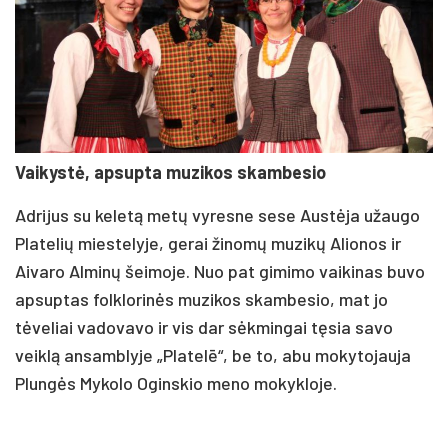
Vaikystė, apsupta muzikos skambesio
Adrijus su keletą metų vyresne sese Austėja užaugo
Platelių miestelyje, gerai žinomų muzikų Alionos ir
Aivaro Alminų šeimoje. Nuo pat gimimo vaikinas buvo
apsuptas folklorinės muzikos skambesio, mat jo
tėveliai vadovavo ir vis dar sėkmingai tęsia savo
veiklą ansamblyje „Platelē“, be to, abu mokytojauja
Plungės Mykolo Oginskio meno mokykloje.