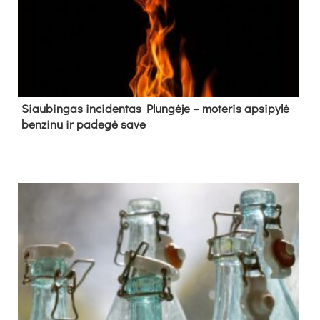
Siau­bin­gas in­ci­den­tas Plun­gė­je – mo­te­ris ap­si­py­lė
ben­zi­nu ir pa­de­gė sa­ve