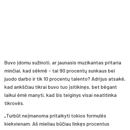
Buvo įdomu sužinoti, ar jaunasis muzikantas pritaria
minčiai, kad sėkmė – tai 90 procentų sunkaus bei
juodo darbo ir tik 10 procentų talento? Adrijus atsakė,
kad ankščiau tikrai buvo tuo įsitikinęs, bet bėgant
laikui ėmė manyti, kad šis teiginys visai neatitinka
tikrovės.
„Turbūt neįmanoma pritaikyti tokios formulės
kiekvienam. Aš mieliau būčiau linkęs procentus