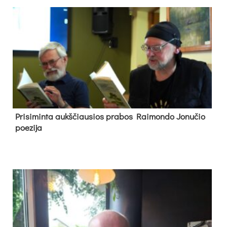
Pri­si­min­ta aukš­čiau­sios pra­bos Rai­mon­do Jo­nu­čio
poe­zi­ja