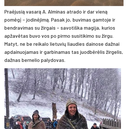
Praėjusią vasarą A. Alminas atrado ir dar vieną
pomėgį – jodinėjimą. Pasak jo, buvimas gamtoje ir
bendravimas su žirgais – savotiška magija, kurios
apžavėtas buvo vos po pirmo susitikimo su žirgu.
Matyt, ne be reikalo lietuvių liaudies dainose dažnai
apdainuojamas ir garbinamas tas juodbėrėlis žirgelis,
dažnas bernelio palydovas.