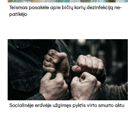
Teis­mas pa­sa­kė­le apie bi­čių ko­rių de­zin­fek­ci­ją ne­
pa­ti­kė­jo
So­cia­li­nė­je erd­vė­je už­gi­męs pyk­tis vir­to smur­to ak­tu