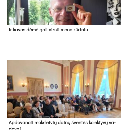
Ir ka­vos dė­mė ga­li virs­ti me­no kū­ri­niu
Ap­do­va­no­ti moks­lei­vių dai­nų šven­tės ko­lek­ty­vų va­
do­vai