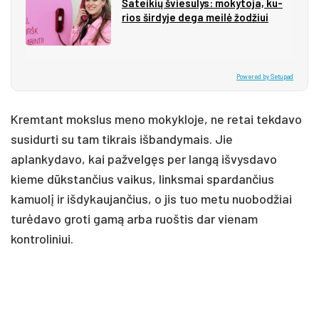
Ša­tei­kių švie­su­lys: mo­ky­to­ja, ku­
rios šir­dy­je de­ga mei­lė žo­džiui
Powered by Setupad
Kremtant mokslus meno mokykloje, ne retai tekdavo
susidurti su tam tikrais išbandymais. Jie
aplankydavo, kai pažvelgęs per langą išvysdavo
kieme dūkstančius vaikus, linksmai spardančius
kamuolį ir išdykaujančius, o jis tuo metu nuobodžiai
turėdavo groti gamą arba ruoštis dar vienam
kontroliniui.