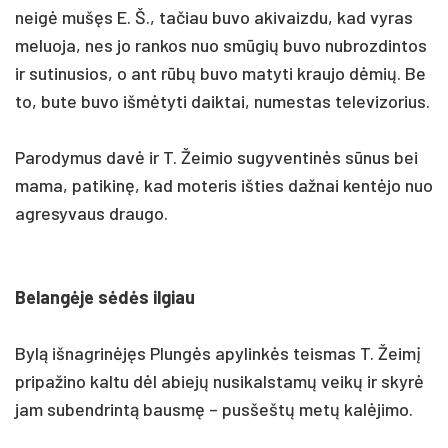
neigė mušęs E. Š., ta­čiau bu­vo aki­vaiz­du, kad vy­ras
me­luo­ja, nes jo ran­kos nuo smūgių bu­vo nu­broz­din­tos
ir su­ti­nu­sios, o ant rūbų bu­vo ma­ty­ti krau­jo dėmių. Be
to, bu­te bu­vo išmė­ty­ti daik­tai, nu­mes­tas te­le­vi­zo­rius.
Pa­ro­dy­mus davė ir T. Žei­mio su­gy­ven­tinės sūnus bei
ma­ma, pa­ti­kinę, kad mo­te­ris iš­ties daž­nai kentė­jo nuo
ag­re­sy­vaus drau­go.
Be­langė­je sėdės il­giau
Bylą iš­nag­rinėjęs Plungės apy­linkės teis­mas T. Žeimį
pri­pa­ži­no kal­tu dėl abiejų nu­si­kals­tamų veikų ir skyrė
jam su­bend­rintą bausmę – pus­šeštų metų kalė­ji­mo.