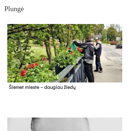
Plungė
Šie­met mies­te – dau­giau žie­dų