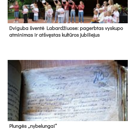
Dvi­gu­ba šven­tė La­bar­džiuo­se: pa­gerb­tas vys­ku­po
at­mi­ni­mas ir at­švęs­tas kul­tū­ros ju­bi­lie­jus
Plun­gės „ny­be­lun­gai“