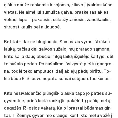
giš­kis daužė ran­ko­mis ir ko­jo­mis, kliu­vo į įvai­rias kūno
vie­tas. Ne­laimė­liui su­muš­ta gal­va, pra­skel­tas akies
vo­kas, lūpa ir pa­kau­šis, su­lau­žy­ta no­sis, žan­di­kau­lis,
skruos­ti­kau­lis bei aki­duobė.
Bet tai – dar ne blo­giau­sia. Su­muš­tas vy­ras ištrū­ko į
lauką, ta­čiau dėl gal­vos su­ža­lo­jimų pra­ra­do sąmonę,
kri­to ša­lia dau­gia­bu­čio ir ilgą laiką iš­gulė­jo šal­ty­je, dėl
to nu­ša­lo pėdas. Po nu­ša­li­mo iš­si­vystė pirštų gang­re­
na, todėl te­ko am­pu­tuo­ti dalį abiejų pėdų pirštų. To­
kiu būdu E. Š. bu­vo ne­pa­tai­so­mai su­bjau­ro­tas kūnas.
Kita ne­si­val­dan­čio plun­giš­kio au­ka ta­po jo pa­ties su­
gy­ven­tinė, prie­š ku­rią ranką jis pa­kėlė tų pa­čių metų
ge­gužės 13-osios va­karą. Kaip įpras­tai būda­mas gir­
tas T. Žei­mys gy­ve­ni­mo drau­gei konf­lik­to me­tu vožė į