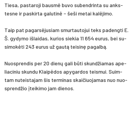
Tie­sa, pa­sta­ro­ji bausmė bu­vo su­bend­rin­ta su anks­
tes­ne ir pa­skir­ta ga­lu­tinė – še­ši me­tai kalė­ji­mo.
Taip pat pa­garsė­ju­siam smur­tau­to­jui teks pa­deng­ti E.
Š. gy­dy­mo iš­lai­das, ku­rios sie­kia 11 654 eu­rus, bei su­
si­mokė­ti 243 eu­rus už gautą tei­sinę pa­galbą.
Nuosp­ren­dis per 20 dienų ga­li būti skund­žia­mas ape­
lia­ci­niu skun­du Klaipė­dos apy­gar­dos teis­mui. Suim­
tam nu­teis­ta­jam šis ter­mi­nas skai­čiuo­ja­mas nuo nuo­
sprend­žio įtei­ki­mo jam die­nos.