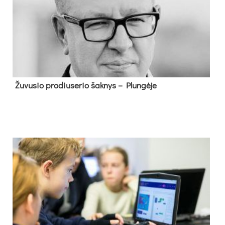
Žu­vu­sio pro­diu­se­rio šak­nys – Plun­gė­je