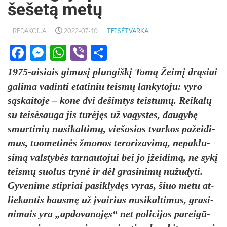
šešetą metų
REDAKCIJA
2022-07-10
TEISĖTVARKA
Facebook
Messenger
WhatsApp
Viber
Share
1975-ai­siais gi­musį plun­giškį Tomą Žeimį drąsiai
ga­li­ma va­din­ti eta­ti­niu teismų lan­ky­to­ju: vy­ro
sąskai­to­je – ko­ne dvi de­šim­tys teis­tumų. Rei­kalų
su teisė­sau­ga jis turėjęs už va­gys­tes, dau­gybę
smur­ti­nių nu­si­kal­timų, vie­šo­sios tvar­kos pa­žei­di­
mus, tuo­me­tinės žmo­nos te­ro­ri­za­vimą, ne­pak­lu­
simą vals­tybės tar­nau­to­jui bei jo įžei­dimą, ne sykį
teismų suo­lus trynė ir dėl gra­si­nimų nu­žu­dy­ti.
Gy­ve­ni­me stip­riai pa­si­klydęs vy­ras, šiuo me­tu at­
lie­kan­tis bausmę už įvai­rius nu­si­kal­ti­mus, gra­si­
ni­mais yra „ap­do­va­nojęs“ net po­li­ci­jos pa­reigū­