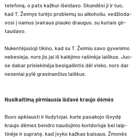
te­le­foną, o pa­ts kaž­kur išei­da­vo. Skundė­si ji ir tuo,
kad T. Žei­mys turė­jo pro­blemų su al­ko­ho­liu, ved­žio­da­
vo­si į na­mus įvai­raus plau­ko drau­gus, su ku­riais gir­
tau­da­vo.
Nu­kentė­ju­sio­ji ti­ki­no, kad su T. Žei­miu sa­vo gy­ve­ni­mo
ne­be­sie­ja, nors jis jai iš kalė­ji­mo ra­šinė­ja laiš­kus. Juo­
se da­bar pri­sie­kinė­ja be­si­gai­lin­tis dėl vis­ko, nors dar
ne­se­niai pylė gra­si­nan­čius laiš­kus.
Nu­si­kal­timą pir­miau­sia iš­davė krau­jo dėmės
Bu­vo ap­klaus­ti ir liu­dy­to­jai, ku­rie pa­sa­ko­jo iš­vydę
krau­jo dėmes bend­ro nau­do­ji­mo ko­ri­do­riu­je bei laip­
tinė­je ir su­pratę, kad įvy­ko kaž­kas bai­saus. Žmonės