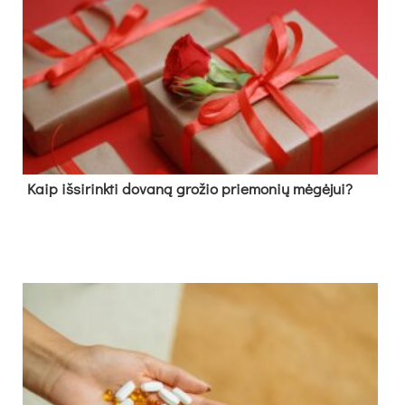
Kaip išsirinkti dovaną grožio priemonių mėgėjui?