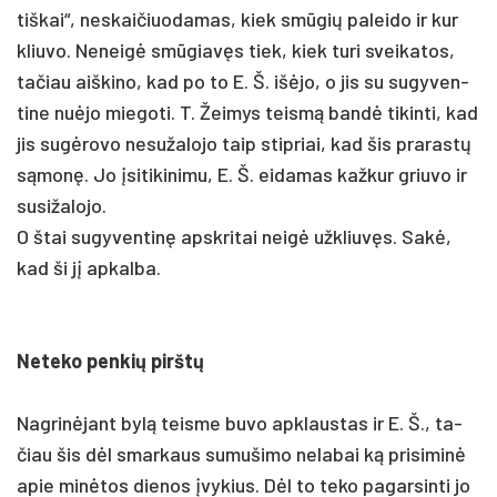
tiš­kai“, ne­skai­čiuo­da­mas, kiek smūgių pa­lei­do ir kur
kliu­vo. Ne­neigė smūgiavęs tiek, kiek tu­ri svei­ka­tos,
ta­čiau aiš­ki­no, kad po to E. Š. išė­jo, o jis su su­gy­ven­
ti­ne nu­ėjo mie­go­ti. T. Žei­mys teismą bandė ti­kin­ti, kad
jis su­gėro­vo ne­su­ža­lo­jo taip stip­riai, kad šis pra­rastų
sąmonę. Jo įsi­ti­ki­ni­mu, E. Š. ei­da­mas kaž­kur griu­vo ir
su­si­ža­lo­jo.
O štai su­gy­ven­tinę ap­skri­tai neigė užk­liuvęs. Sakė,
kad ši jį ap­kal­ba.
Ne­te­ko pen­kių pirštų
Nag­rinė­jant bylą teis­me bu­vo ap­klaus­tas ir E. Š., ta­
čiau šis dėl smar­kaus su­mu­ši­mo ne­la­bai ką pri­si­minė
apie minė­tos die­nos įvy­kius. Dėl to te­ko pa­gar­sin­ti jo