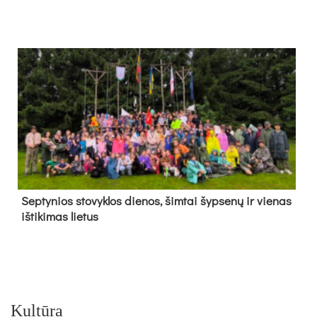
Sep­ty­nios sto­vyk­los die­nos, šim­tai šyp­se­nų ir vie­nas
iš­ti­ki­mas lie­tus
Kultūra