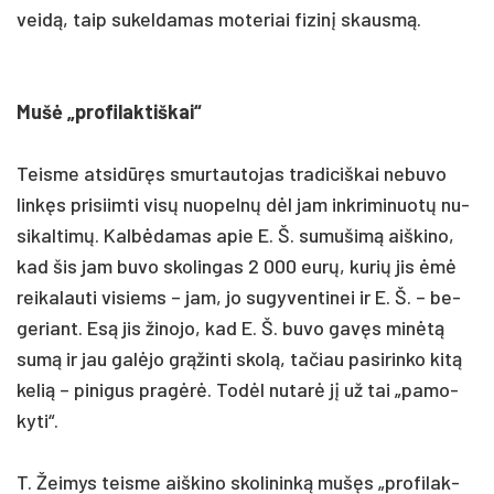
veidą, taip su­kel­da­mas mo­te­riai fi­zinį skausmą.
Mušė „pro­fi­lak­tiš­kai“
Teis­me at­si­dūręs smur­tau­to­jas tra­di­ciš­kai ne­bu­vo
linkęs pri­siim­ti visų nuo­pelnų dėl jam ink­ri­mi­nuotų nu­
si­kal­timų. Kalbė­da­mas apie E. Š. su­mu­šimą aiš­ki­no,
kad šis jam bu­vo sko­lin­gas 2 000 eurų, ku­rių jis ėmė
rei­ka­lau­ti vi­siems – jam, jo su­gy­ven­ti­nei ir E. Š. – be­
ge­riant. Esą jis ži­no­jo, kad E. Š. bu­vo gavęs minėtą
sumą ir jau galė­jo grąžin­ti skolą, ta­čiau pa­si­rin­ko kitą
ke­lią – pi­ni­gus pra­gėrė. Todėl nu­tarė jį už tai „pa­mo­
ky­ti“.
T. Žei­mys teis­me aiš­ki­no sko­li­ninką mušęs „pro­fi­lak­