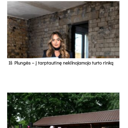
Iš Plungės – į tarptautinę nekilnojamojo turto rinką