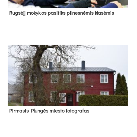
Rug­sė­jį mo­kyk­los pa­si­tiks pil­nes­nė­mis kla­sė­mis
Pir­ma­sis Plun­gės mies­to fo­tog­ra­fas