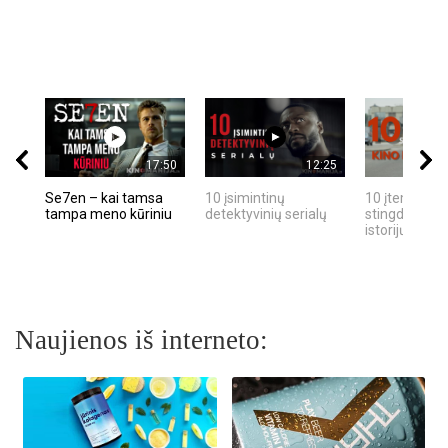
17:50
12:25
Se7en – kai tamsa
10 įsimintinų
10 įtemptų, k
tampa meno kūriniu
detektyvinių serialų
stingdančių k
istorijų
Naujienos iš interneto: