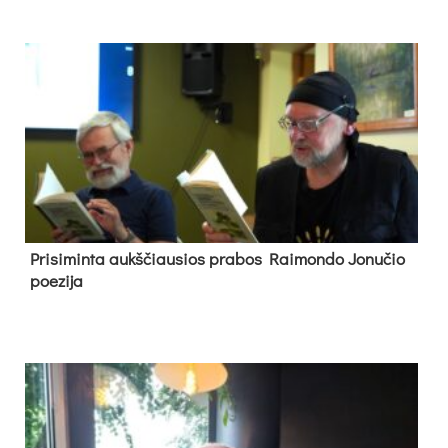
Pri­si­min­ta aukš­čiau­sios pra­bos Rai­mon­do Jo­nu­čio
poe­zi­ja