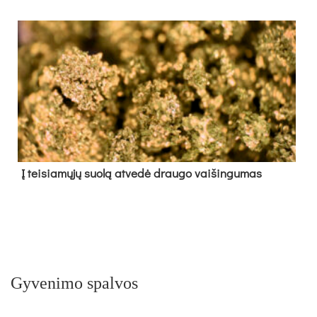
Į tei­sia­mų­jų suo­lą at­ve­dė drau­go vai­šin­gu­mas
Gyvenimo spalvos