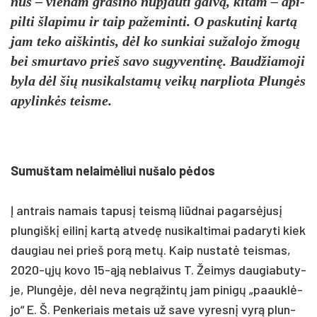
nus – vie­nam gra­si­no nu­pjau­ti galvą, ki­tam – api­
pil­ti šla­pi­mu ir taip pa­že­min­ti. O pa­sku­tinį kartą
jam te­ko aiš­kin­tis, dėl ko sun­kiai su­ža­lo­jo žmogų
bei smur­ta­vo prie­š sa­vo su­gy­ven­tinę. Baud­žia­mo­ji
by­la dėl šių nu­si­kals­tamų veikų narp­lio­ta Plungės
apy­linkės teis­me.
Su­muš­tam ne­laimė­liui nu­ša­lo pėdos
Į ant­rais na­mais ta­pusį teismą liūd­nai pa­garsė­jusį
plun­giškį ei­linį kartą at­vedę nu­si­kal­ti­mai pa­da­ry­ti kiek
dau­giau nei prie­š po­rą metų. Kaip nu­statė teis­mas,
2020-ųjų ko­vo 15-ąją ne­blai­vus T. Žei­mys dau­gia­bu­ty­
je, Plungė­je, dėl ne­va ne­grąžintų jam pi­nigų „paauklė­
jo“ E. Š. Pen­ke­riais me­tais už sa­ve vy­resnį vyrą plun­