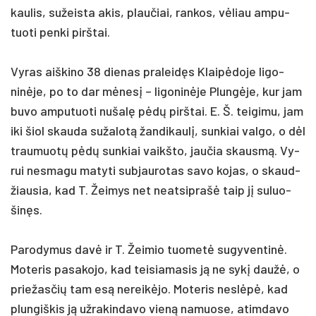
kau­lis, su­žeis­ta akis, plau­čiai, ran­kos, vėliau am­pu­
tuo­ti pen­ki pirš­tai.
Vy­ras aiš­ki­no 38 die­nas pra­leidęs Klaipė­do­je li­go­
ninė­je, po to dar mėnesį – li­go­ninė­je Plungė­je, kur jam
bu­vo am­pu­tuo­ti nu­šalę pėdų pirš­tai. E. Š. tei­gi­mu, jam
iki šiol skau­da su­ža­lotą žan­di­kaulį, sun­kiai val­go, o dėl
trau­muotų pėdų sun­kiai vaikš­to, jau­čia skausmą. Vy­
rui ne­sma­gu ma­ty­ti su­bjau­ro­tas sa­vo ko­jas, o skaud­
žiau­sia, kad T. Žei­mys net neat­sip­rašė taip jį su­luo­
šinęs.
Pa­ro­dy­mus davė ir T. Žei­mio tuo­metė su­gy­ven­tinė.
Mo­te­ris pa­sa­ko­jo, kad tei­sia­ma­sis ją ne sykį daužė, o
prie­žas­čių tam esą ne­reikė­jo. Mo­te­ris ne­slėpė, kad
plun­giš­kis ją už­ra­kin­da­vo vieną na­muo­se, atim­da­vo