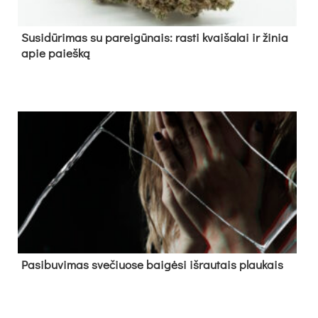
Su­si­dū­ri­mas su pa­rei­gū­nais: ras­ti kvai­ša­lai ir ži­nia
apie paieš­ką
Pa­si­bu­vi­mas sve­čiuo­se bai­gė­si iš­rau­tais plau­kais