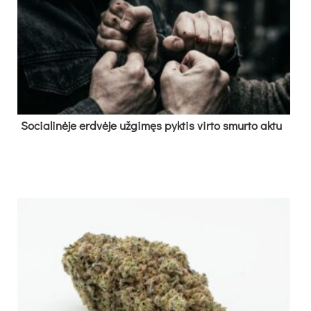
So­cia­li­nė­je erd­vė­je už­gi­męs pyk­tis vir­to smur­to ak­tu