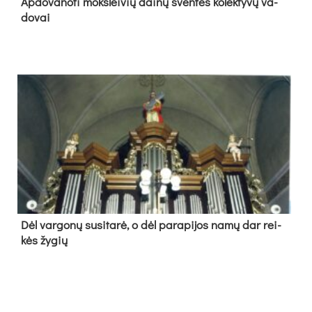
Ap­do­va­no­ti moks­lei­vių dai­nų šven­tės ko­lek­ty­vų va­
do­vai
Dėl var­go­nų su­si­ta­rė, o dėl pa­ra­pi­jos na­mų dar rei­
kės žy­gių