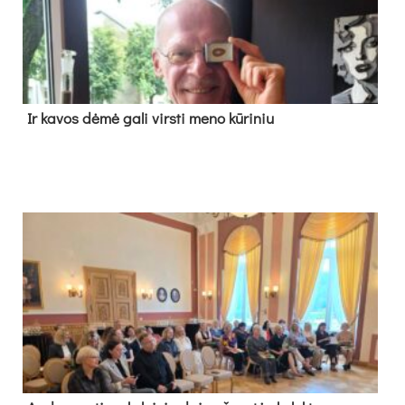
Ir ka­vos dė­mė ga­li virs­ti me­no kū­ri­niu