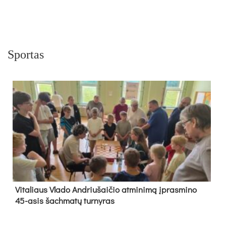
Sportas
Vi­ta­liaus Vla­do And­riu­šai­čio at­mi­ni­mą įpras­mi­no
45-asis šach­ma­tų tur­ny­ras