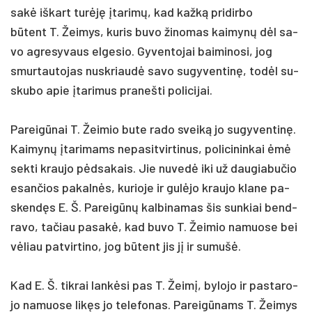
sakė iš­kart turėję įta­rimų, kad kažką pri­dir­bo
būtent T. Žei­mys, ku­ris bu­vo ži­no­mas kai­mynų dėl sa­
vo ag­re­sy­vaus el­ge­sio. Gy­ven­to­jai bai­mi­no­si, jog
smur­tau­to­jas nu­skriaudė sa­vo su­gy­ven­tinę, todėl su­
sku­bo apie įta­ri­mus pra­neš­ti po­li­ci­jai.
Pa­reigū­nai T. Žei­mio bu­te ra­do sveiką jo su­gy­ven­tinę.
Kai­mynų įta­ri­mams ne­pa­sit­vir­ti­nus, po­li­ci­nin­kai ėmė
sek­ti krau­jo pėdsa­kais. Jie nu­vedė iki už dau­gia­bu­čio
esan­čios pa­kalnės, ku­rio­je ir gulė­jo krau­jo kla­ne pa­
skendęs E. Š. Pa­reigūnų kal­bi­na­mas šis sun­kiai bend­
ra­vo, ta­čiau pa­sakė, kad bu­vo T. Žei­mio na­muo­se bei
vėliau pa­tvir­ti­no, jog būtent jis jį ir su­mušė.
Kad E. Š. tik­rai lankė­si pas T. Žeimį, by­lo­jo ir pa­sta­ro­
jo na­muo­se likęs jo te­le­fo­nas. Pa­reigū­nams T. Žei­mys