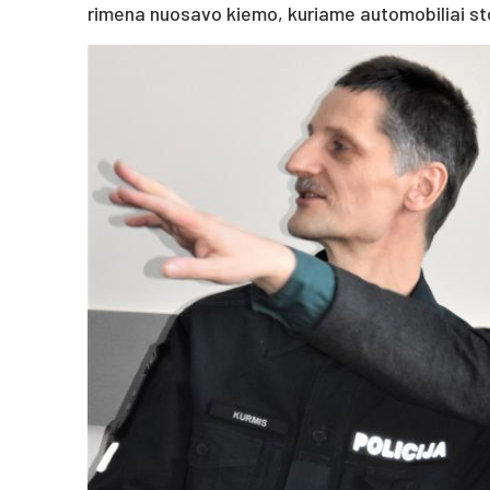
ri­me­na nuo­sa­vo kie­mo, ku­ria­me au­to­mo­bi­liai st