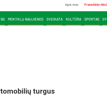
Apie mus
Praneškite NAU
TAS
MOKYKLŲ NAUJIENOS
SVEIKATA
KULTŪRA
SPORTAS
GY
utomobilių turgus