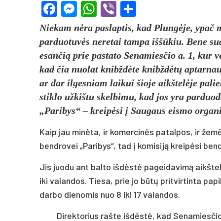
Facebook
Messenger
WhatsApp
Viber
Share
Nie­kam nėra pa­slap­tis, kad Plungė­je, ypač mies­
par­duo­tuvės ne­re­tai tam­pa iššū­kiu. Be­ne su­dė
esan­čią prie pa­sta­to Se­na­mies­čio a. 1, kur v
kad čia nuo­lat knibždė­te knibždėtų ap­tar­nau­j
ar dar il­ges­niam lai­kui šio­je aikš­telė­je pa­l
stik­lo už­kiš­tu skel­bi­mu, kad jos yra par­duo
„Pa­ri­bys“ – kreipė­si į Sau­gaus eis­mo or­ga­ni­
Kaip jau minė­ta, ir ko­mer­cinės pa­tal­pos, ir žemės
bend­ro­vei „Pa­ri­bys“, tad į ko­mi­siją kreipė­si ben
Jis juo­du ant bal­to išdėstė pa­gei­da­vimą aikš­telė­
iki va­lan­dos. Tie­sa, prie jo būtų pri­tvir­tin­ta pa­pil
dar­bo die­no­mis nuo 8 iki 17 va­lan­dos.
Di­rek­to­rius raš­te išdėstė, kad Se­na­mies­či