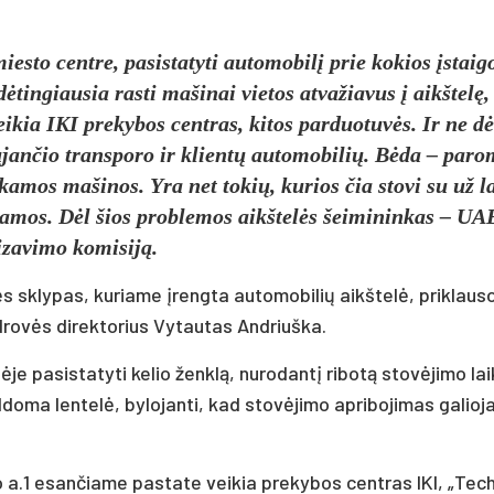
to cent­re, pa­si­sta­ty­ti au­to­mo­bilį prie ko­kios įstai­g
tin­giau­sia ras­ti ma­ši­nai vie­tos at­va­žia­vus į aikš­telę,
ei­kia IKI pre­ky­bos cent­ras, ki­tos par­duo­tuvės. Ir ne dė
an­čio trans­po­ro ir klientų au­to­mo­bi­lių. Bėda – pa­ro­
ie­ka­mos ma­ši­nos. Yra net to­kių, ku­rios čia sto­vi su už l
­da­mos. Dėl šios pro­ble­mos aikš­telės šei­mi­nin­kas – UA
za­vi­mo ko­mi­siją.
 skly­pas, ku­ria­me įreng­ta au­to­mo­bi­lių aikš­telė, pri­klau­s
d­rovės di­rek­to­rius Vy­tau­tas And­riuš­ka.
je pa­si­sta­ty­ti ke­lio ženklą, nu­ro­dantį ri­botą stovė­ji­mo la
­do­ma len­telė, by­lo­jan­ti, kad stovė­ji­mo ap­ri­bo­ji­mas ga­lio­j
o a.1 esan­čia­me pa­sta­te vei­kia pre­ky­bos cent­ras IKI, „Tec