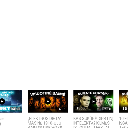
04:58
04:06
07:18
pie
„ELEKTROS DIETA“:
KAS SUKŪRĖ DIRBTINĮ
10 F
ą
MASINĖ 1910-ŲJŲ
INTELEKTĄ? KILMĖS
IŠG
BAIMĖS PSICHOZĖ
ISTORIJA IR FAKTAI
TECH