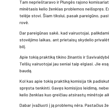
Tam ne­prieš­ta­ra­vo ir Plungės ra­jo­no ko­mi­sa­ria
minė­ta­sis ke­lio ženk­las pro­ble­mos neišspręs. Es
telė­je s­to­vi. Šiam tiks­lui, pa­sak pa­reigū­no, pa­s
rovė.
Dar pa­reigū­nas sakė, kad vai­ruo­to­jai, pa­lik­da­mi
stovė­ji­mo lai­kas, ant prie­taisų sky­de­lio pri­valėtų 
bilį.
Apie to­kią pra­ktiką ti­ki­no ži­nan­tis ir Sa­vi­val­dy
Tel­šių vai­ruo­to­jai jau se­niai taip el­gia­si. Jie esą
baudą.
Kol kas apie to­kią pra­ktiką ko­mi­si­ja tik pa­dis­ku
spręsta ten­kin­ti. Gavęs ko­mi­si­jos lei­dimą, ne­bes
ke­lio ženk­las kuo grei­čiau at­si­rastų minė­to­je aik
Da­bar įva­žiuo­ti į ją pro­blemų nėra. Pas­ta­čius žen