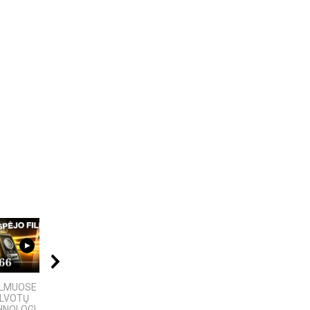
09:20
09:20
15:45
ILMUOSE
5 GALINGIAUSI
10 įtemptų, kraują
ALVOTŲ
BRANDUOLINIAI
stingdančių kino
NOLOGIJŲ,...
SPROGIMAI...
istorijų