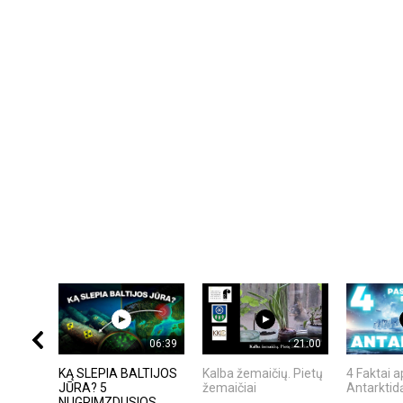
06:39
21:00
KĄ SLEPIA BALTIJOS
Kalba žemaičių. Pietų
4 Faktai a
JŪRA? 5
žemaičiai
Antarktid
NUGRIMZDUSIOS...