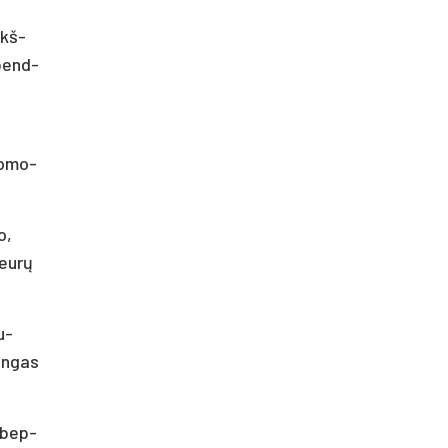
ikš­
 bend­
s
to­mo­
o,
s eurų
u­
in­gas
e­bep­