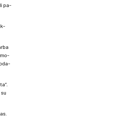
li pa­
uk­
ar­ba
o­mo­
uo­da­
ta“.
) su
kas.