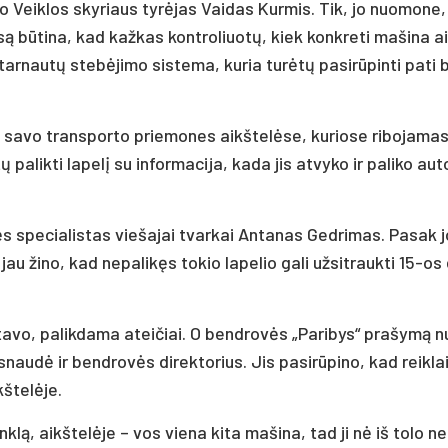
­to Veik­los sky­riaus tyrė­jas Vai­das Kur­mis. Tik, jo nuo­mo­ne,
ą būti­na, kad kaž­kas kont­ro­liuotų, kiek konk­re­ti ma­ši­na a
i­tar­nautų stebė­ji­mo sis­te­ma, ku­ria turėtų pa­si­rūpin­ti pa­ti
 sa­vo trans­por­to prie­mo­nes aikš­telė­se, ku­rio­se ri­bo­ja­ma
pa­lik­ti la­pelį su in­for­ma­ci­ja, ka­da jis at­vy­ko ir pa­li­ko au­
bės spe­cia­lis­tas vie­ša­jai tvar­kai An­ta­nas Ged­ri­mas. Pa­sak j
 jau ži­no, kad ne­pa­likęs to­kio la­pe­lio ga­li už­sit­rauk­ti 15-o
­ta­vo, pa­lik­da­ma atei­čiai. O bend­rovės „Pa­ri­bys“ pra­šymą n
­naudė ir bend­rovės di­rek­to­rius. Jis pa­si­rūpi­no, kad reik­la
š­telė­je.
klą, aikš­telė­je – vos vie­na ki­ta ma­ši­na, tad ji nė iš to­lo n