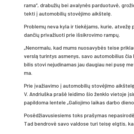
ra­ma“, dra­bu­žių bei ava­lynės par­duo­tuvė, gro­žio 
tek­ti į au­to­mo­bi­lių stovė­ji­mo aikš­telę.
Prob­lemų ne­va ky­la ir tiekė­jams, ku­rie, at­vežę 
dan­čių pri­va­žiuo­ti prie iš­sik­ro­vi­mo rampų.
„Ne­nor­ma­lu, kad mums nuo­sa­vybės tei­se pri­klau­
verslą tu­rin­tys as­me­nys, sa­vo au­to­mo­bi­lius čia
bi­lis sto­vi ne­ju­di­na­mas jau dau­giau nei pusę me
ma.
Prie įva­žia­vi­mo į au­to­mo­bi­lių stovė­ji­mo aikš­te
V. And­riuš­ka pra­šė lei­di­mo šio ženk­lo vie­to­je įsi
pa­pil­do­ma len­te­le „Ga­lio­ji­mo lai­kas dar­bo die­
Posėd­žia­vu­sie­siems toks pra­šy­mas ne­pa­si­rodė i
Tad bend­rovė sa­vo val­do­se tu­ri teisę elg­tis, kaip