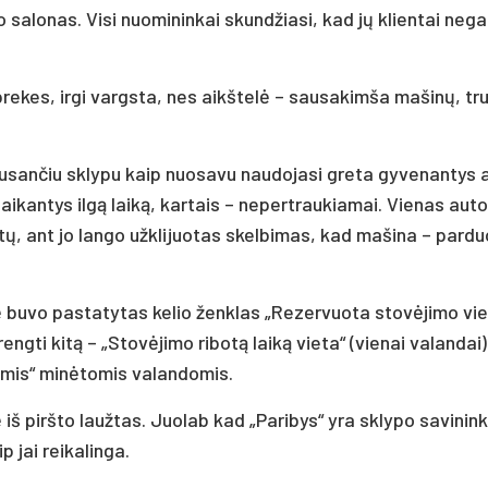
sa­lo­nas. Vi­si nuo­mi­nin­kai skund­žia­si, kad jų klien­tai ne­ga­
pre­kes, ir­gi vargs­ta, nes aikš­telė – sau­sa­kim­ša ma­šinų, tr
san­čiu skly­pu kaip nuo­sa­vu nau­do­ja­si gre­ta gy­ve­nan­tys 
 lai­kan­tys ilgą laiką, kar­tais – ne­pert­rau­kia­mai. Vie­nas au­t
tų, ant jo lan­go užk­li­juo­tas skel­bi­mas, kad ma­ši­na – par­d
lę buvo pa­sta­ty­tas ke­lio ženk­las „Re­zer­vuo­ta stovė­ji­mo vie­
­reng­ti kitą – „Stovė­ji­mo ri­botą laiką vie­ta“ (vie­nai va­lan­dai
no­mis“ minė­to­mis va­lan­do­mis.
š pirš­to lauž­tas. Juo­lab kad „Pa­ri­bys“ yra skly­po sa­vi­nin­
 jai rei­ka­lin­ga.