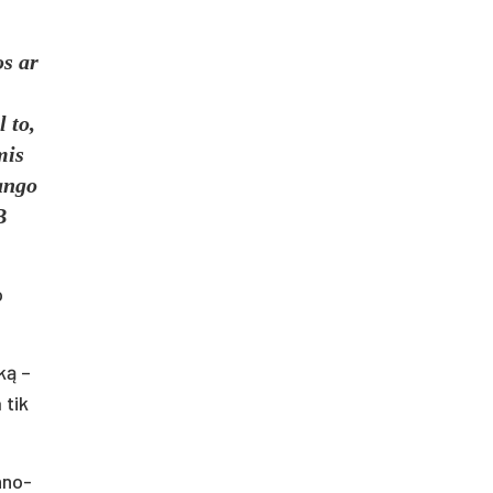
os ar
l to,
mis
an­go
B
o
iką –
a tik
h­no­