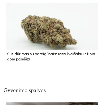
Su­si­dū­ri­mas su pa­rei­gū­nais: ras­ti kvai­ša­lai ir ži­nia
apie paieš­ką
Gyvenimo spalvos