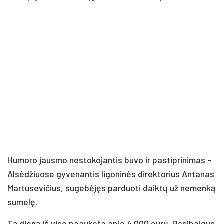
Hu­mo­ro jaus­mo ne­sto­ko­jan­tis bu­vo ir pa­stip­ri­ni­mas –
Al­sė­džiuo­se gy­ve­nan­tis li­go­ni­nės di­rek­to­rius An­ta­nas
Mar­tu­se­vi­čius, su­ge­bė­jęs par­duo­ti daik­tų už ne­men­ką
su­me­lę.
Tą die­ną iš vi­so paau­ko­ta apie 4 000 eu­rų. Pa­si­bai­gus