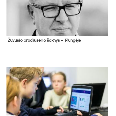
Žu­vu­sio pro­diu­se­rio šak­nys – Plun­gė­je