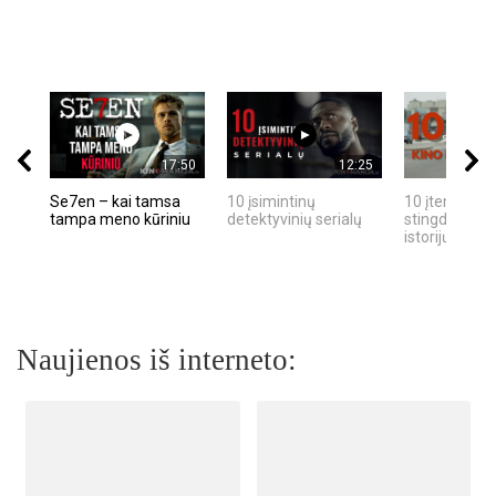
17:50
12:25
Se7en – kai tamsa
10 įsimintinų
10 įtemptų, k
tampa meno kūriniu
detektyvinių serialų
stingdančių k
istorijų
Naujienos iš interneto: