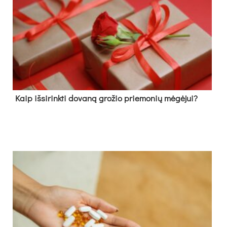
Kaip išsirinkti dovaną grožio priemonių mėgėjui?