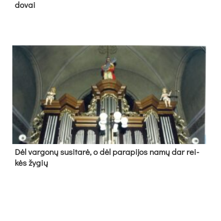
do­vai
Dėl var­go­nų su­si­ta­rė, o dėl pa­ra­pi­jos na­mų dar rei­
kės žy­gių