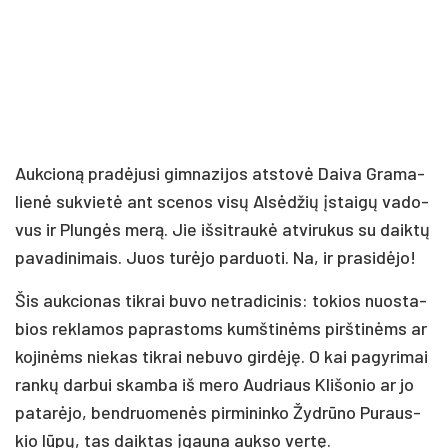
Auk­cio­ną pra­dė­ju­si gim­na­zi­jos at­sto­vė Dai­va Gra­ma­
lie­nė su­kvie­tė ant sce­nos vi­sų Al­sė­džių įstai­gų va­do­
vus ir Plun­gės me­rą. Jie iš­si­trau­kė at­vi­ru­kus su daik­tų
pa­va­di­ni­mais. Juos tu­rė­jo par­duo­ti. Na, ir pra­si­dė­jo!
Šis auk­cio­nas tik­rai bu­vo ne­tra­di­ci­nis: to­kios nuo­sta­
bios rek­la­mos pa­pras­toms kumš­ti­nėms pirš­ti­nėms ar
ko­ji­nėms nie­kas tik­rai ne­bu­vo gir­dė­ję. O kai pa­gy­ri­mai
ran­kų dar­bui skam­ba iš me­ro Aud­riaus Kli­šo­nio ar jo
pa­ta­rė­jo, bend­ruo­me­nės pir­mi­nin­ko Žyd­rū­no Pu­raus­
kio lū­pų, tas daik­tas įgau­na auk­so ver­tę.