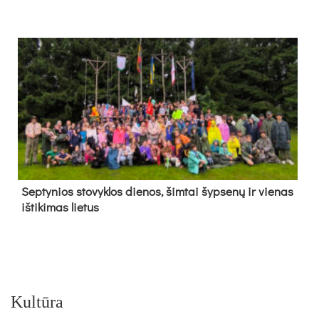
Sep­ty­nios sto­vyk­los die­nos, šim­tai šyp­se­nų ir vie­nas
iš­ti­ki­mas lie­tus
Kultūra