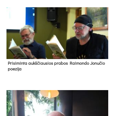
Pri­si­min­ta aukš­čiau­sios pra­bos Rai­mon­do Jo­nu­čio
poe­zi­ja