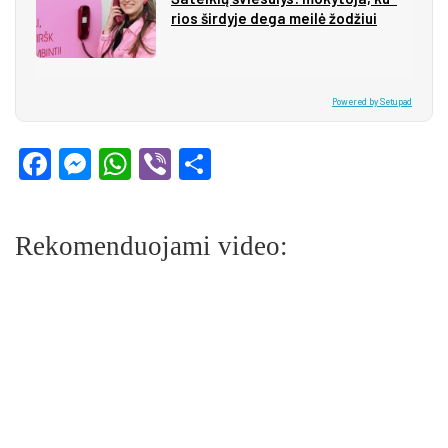
rios šir­dy­je de­ga mei­lė žo­džiui
Powered by Setupad
Facebook
Messenger
WhatsApp
Viber
Share
Rekomenduojami video: