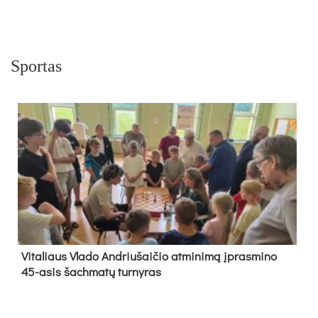
Sportas
Vi­ta­liaus Vla­do And­riu­šai­čio at­mi­ni­mą įpras­mi­no
45-asis šach­ma­tų tur­ny­ras