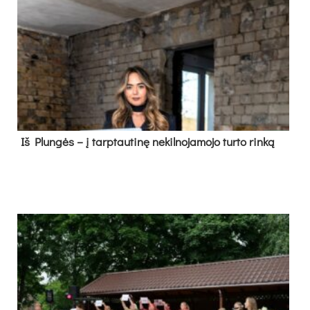
Iš Plungės – į tarptautinę nekilnojamojo turto rinką