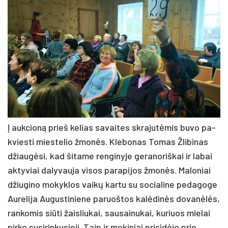
Į auk­cio­ną prieš ke­lias sa­vai­tes skra­ju­tė­mis bu­vo pa­
kvies­ti mies­te­lio žmo­nės. Kle­bo­nas To­mas Žli­bi­nas
džiau­gė­si, kad ši­ta­me ren­gi­ny­je ge­ra­no­riš­kai ir la­bai
ak­ty­viai da­ly­vau­ja vi­sos pa­ra­pi­jos žmo­nės. Ma­lo­niai
džiu­gi­no mo­kyk­los vai­kų kar­tu su so­cia­li­ne pe­da­go­ge
Au­re­li­ja Au­gus­ti­nie­ne pa­ruoš­tos ka­lė­di­nės do­va­nė­lės,
ran­ko­mis siū­ti žais­liu­kai, sau­sai­nu­kai, ku­riuos mie­lai
pir­ko su­si­rin­ku­sie­ji. Taip ir mo­ki­niai pri­si­dė­jo prie