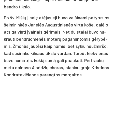
bend­ro tiks­lo.
Po šv. Mi­šių į sa­lę atė­ju­sie­ji bu­vo vai­ši­na­mi pa­ty­ru­sios
šei­mi­nin­kės Ja­ne­lės Au­gus­ti­nie­nės vir­ta ko­še, ga­lė­jo
at­si­gai­vin­ti įvai­riais gė­ri­mais. Net du sta­lai bu­vo nu­
krau­ti bend­ruo­me­nės mo­te­rų pa­ga­min­to­mis gė­ry­bė­
mis. Žmo­nės jau­tė­si kaip na­mie, bet sy­kiu neuž­mir­šo,
kad su­si­rin­ko kil­naus tiks­lo var­dan. Tur­būt kiek­vie­nas
bu­vo nu­ma­tęs, ko­kią su­mą ga­li paau­ko­ti. Pert­rau­kų
me­tu dai­na­vo Al­sė­džių cho­ras, pia­ni­nu gro­jo Kris­ti­nos
Kond­ra­ta­vi­čie­nės pa­reng­tos mer­gai­tės.