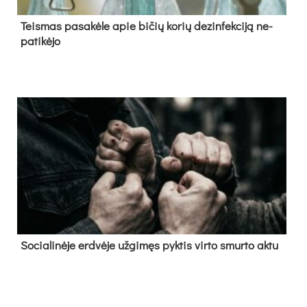
Teis­mas pa­sa­kė­le apie bi­čių ko­rių de­zin­fek­ci­ją ne­
pa­ti­kė­jo
So­cia­li­nė­je erd­vė­je už­gi­męs pyk­tis vir­to smur­to ak­tu