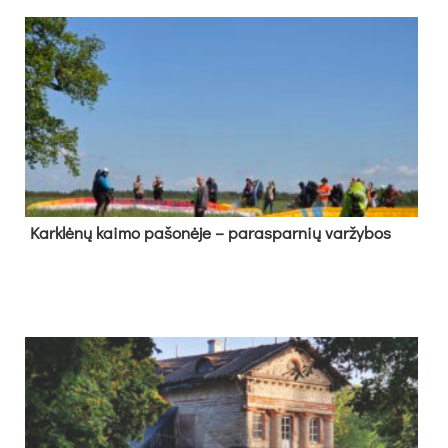
Kark­lė­nų kai­mo pa­šo­nė­je – pa­ras­par­nių var­žy­bos