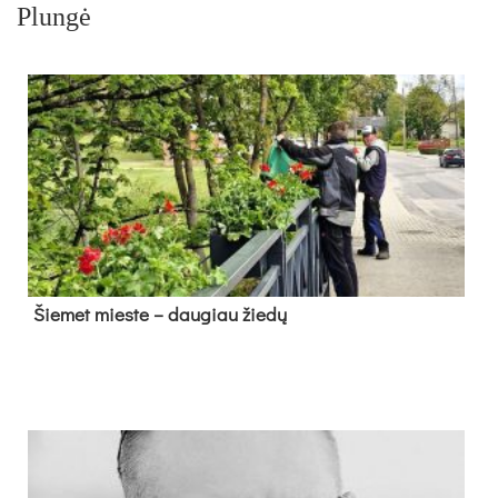
Plungė
Šie­met mies­te – dau­giau žie­dų