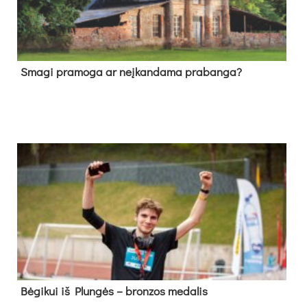
Sma­gi pra­mo­ga ar neį­kan­da­ma pra­ban­ga?
Bė­gi­kui iš Plun­gės – bron­zos me­da­lis