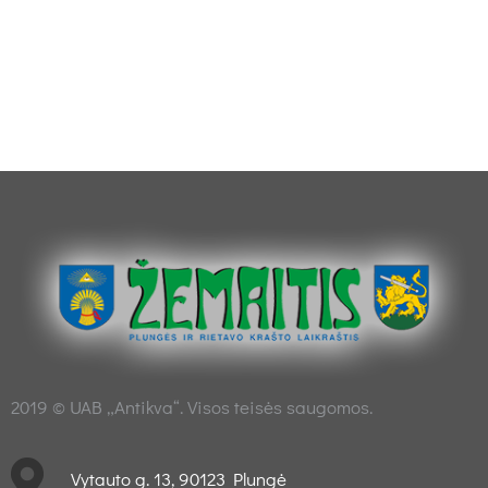
2019 © UAB „Antikva“. Visos teisės saugomos.
Vytauto g. 13, 90123 Plungė