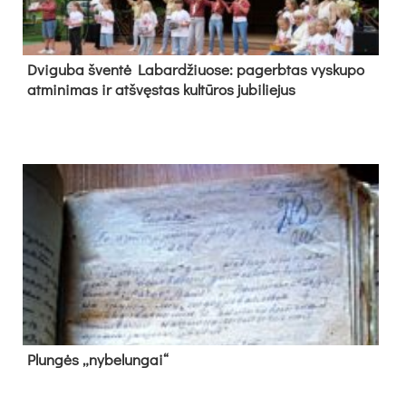
Dvi­gu­ba šven­tė La­bar­džiuo­se: pa­gerb­tas vys­ku­po
at­mi­ni­mas ir at­švęs­tas kul­tū­ros ju­bi­lie­jus
Plun­gės „ny­be­lun­gai“