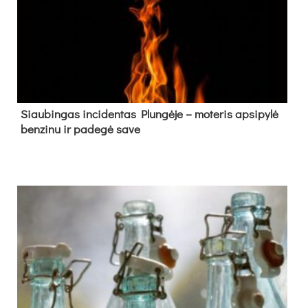
Siau­bin­gas in­ci­den­tas Plun­gė­je – mo­te­ris ap­si­py­lė
ben­zi­nu ir pa­de­gė sa­ve