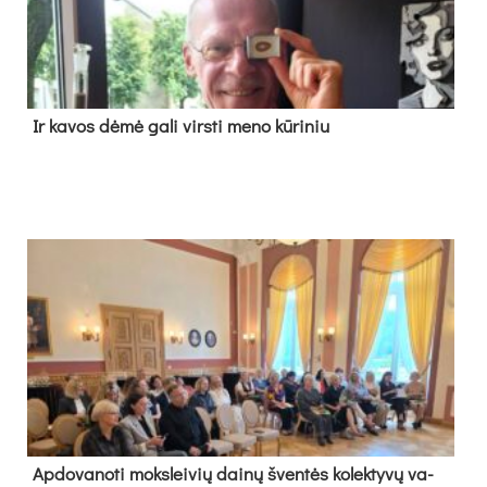
Ir ka­vos dė­mė ga­li virs­ti me­no kū­ri­niu
Ap­do­va­no­ti moks­lei­vių dai­nų šven­tės ko­lek­ty­vų va­