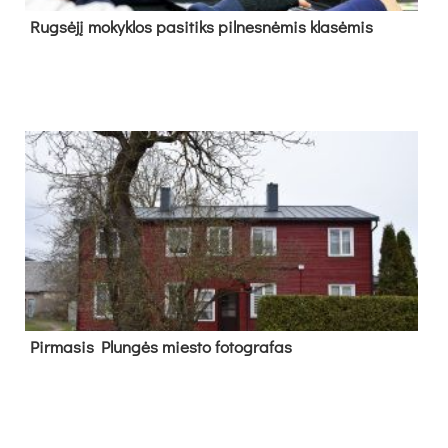
Rug­sė­jį mo­kyk­los pa­si­tiks pil­nes­nė­mis kla­sė­mis
Pir­ma­sis Plun­gės mies­to fo­tog­ra­fas