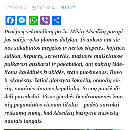
REDAKCIJA
2019-12-14
PLUNGĖ
Facebook
Messenger
WhatsApp
Viber
Share
Praė­ju­sį sek­ma­die­nį po šv. Mi­šių Al­sė­džių pa­ra­pi­
jos sa­lė­je vy­ko įdo­mūs da­ly­kai. Iš anks­to ant sie­
nos su­ka­bin­tos megz­tos ir ner­tos šle­pe­tės, ko­ji­nės,
ša­li­kai, ke­pu­rės, ser­ve­tė­lės, ma­žuo­se mai­še­liuo­se
pui­ka­vo­si aus­ka­rai ir pa­ka­bu­kai, ant pa­ky­lų iš­dė­
lio­tos ka­lė­di­nės žva­ki­dės, sta­lo puoš­me­nos. Bu­vo
ir ska­nės­tų: ža­liai glais­ty­tų ša­ko­čių, obuo­lių sū­
rių, na­mi­nės duo­nos ke­pa­liu­kų. Sce­ną puo­šė di­
de­li pa­veiks­lai. Vi­sos gė­ry­bės bend­ruo­me­nės žmo­
nių pa­ga­min­tos vie­nam tiks­lui – pa­dė­ti su­rink­ti
rei­kia­mą su­mą, kad Al­sė­džių baž­ny­čia nu­švis­tų
nau­jais lan­gais.