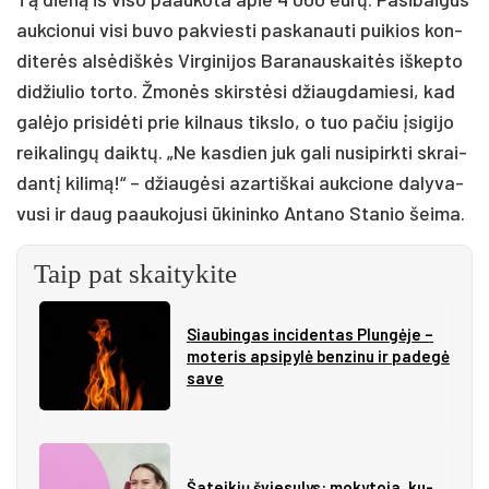
auk­cio­nui vi­si bu­vo pa­kvies­ti pa­ska­nau­ti pui­kios kon­
di­te­rės al­sė­diš­kės Vir­gi­ni­jos Ba­ra­naus­kai­tės iš­kep­to
di­džiu­lio tor­to. Žmo­nės skirs­tė­si džiaug­da­mie­si, kad
ga­lė­jo pri­si­dė­ti prie kil­naus tiks­lo, o tuo pa­čiu įsi­gi­jo
rei­ka­lin­gų daik­tų. „Ne kas­dien juk ga­li nu­si­pirk­ti skrai­
dan­tį ki­li­mą!“ – džiau­gė­si azar­tiš­kai auk­cio­ne da­ly­va­
vu­si ir daug paau­ko­ju­si ūki­nin­ko An­ta­no Sta­nio šei­ma.
Taip pat skaitykite
Siau­bin­gas in­ci­den­tas Plun­gė­je –
mo­te­ris ap­si­py­lė ben­zi­nu ir pa­de­gė
sa­ve
Ša­tei­kių švie­su­lys: mo­ky­to­ja, ku­