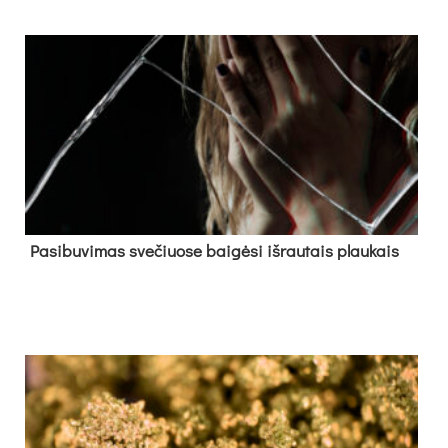
Pa­si­bu­vi­mas sve­čiuo­se bai­gė­si iš­rau­tais plau­kais