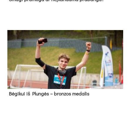
Bė­gi­kui iš Plun­gės – bron­zos me­da­lis