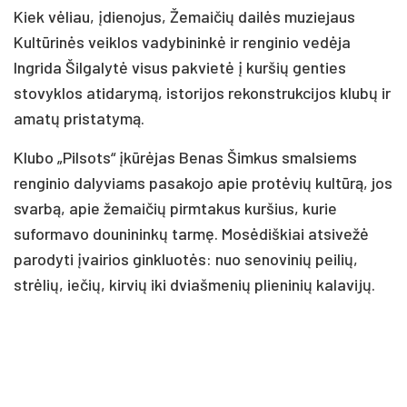
Kiek vėliau, įdienojus, Žemaičių dailės muziejaus
Kultūrinės veiklos vadybininkė ir renginio vedėja
Ingrida Šilgalytė visus pakvietė į kuršių genties
stovyklos atidarymą, istorijos rekonstrukcijos klubų ir
amatų pristatymą.
Klubo „Pilsots“ įkūrėjas Benas Šimkus smalsiems
renginio dalyviams pasakojo apie protėvių kultūrą, jos
svarbą, apie žemaičių pirmtakus kuršius, kurie
suformavo dounininkų tarmę. Mosėdiškiai atsivežė
parodyti įvairios ginkluotės: nuo senovinių peilių,
strėlių, iečių, kirvių iki dviašmenių plieninių kalavijų.