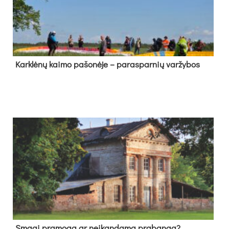
Kark­lė­nų kai­mo pa­šo­nė­je – pa­ras­par­nių var­žy­bos
Sma­gi pra­mo­ga ar neį­kan­da­ma pra­ban­ga?