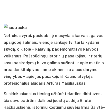
Netrukus vyrai, pasidabinę masyviais šarvais, galvas
apsigobę šalmais, vienoje rankoje tvirtai laikydami
skydą, o kitoje – kalaviją, pademonstravo karybos
veiksmus. Po įspūdingų istorinių pasakojimų ir riterių
kovų pasirodymų buvo galima sužinoti ir apie mistinio
arba dar kitaip vadinamo akmeninio alaus darymo
vingrybes – apie jas pasakojo iš Kauno atvykęs
profesionalus aludaris Artūras Masiliauskas.
Susirinkusiuosius tiesiog užbūrė tekstilės dirbtuvės,
čia savo patirtimi dalinosi juostų audėja Birutė
Račkauskienė, istorinių kostiumų siuvėja Irma Šalytė-