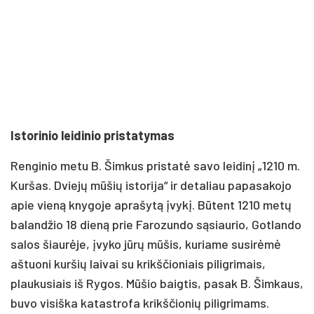
Istorinio leidinio pristatymas
Renginio metu B. Šimkus pristatė savo leidinį „1210 m.
Kuršas. Dviejų mūšių istorija“ ir detaliau papasakojo
apie vieną knygoje aprašytą įvykį. Būtent 1210 metų
balandžio 18 dieną prie Farozundo sąsiaurio, Gotlando
salos šiaurėje, įvyko jūrų mūšis, kuriame susirėmė
aštuoni kuršių laivai su krikščioniais piligrimais,
plaukusiais iš Rygos. Mūšio baigtis, pasak B. Šimkaus,
buvo visiška katastrofa krikščionių piligrimams.