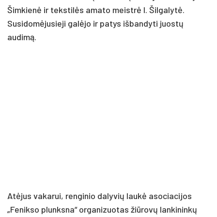
Šimkienė ir tekstilės amato meistrė I. Šilgalytė.
Susidomėjusieji galėjo ir patys išbandyti juostų
audimą.
Atėjus vakarui, renginio dalyvių laukė asociacijos
„Fenikso plunksna“ organizuotas žiūrovų lankininkų