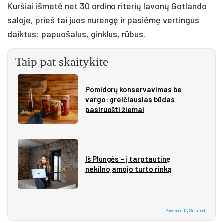
Kuršiai išmetė net 30 ordino riterių lavonų Gotlando
saloje, prieš tai juos nurengę ir pasiėmę vertingus
daiktus: papuošalus, ginklus, rūbus.
Taip pat skaitykite
Pomidorų konservavimas be
vargo: greičiausias būdas
pasiruošti žiemai
Iš Plungės – į tarptautinę
nekilnojamojo turto rinką
Powered by Setupad