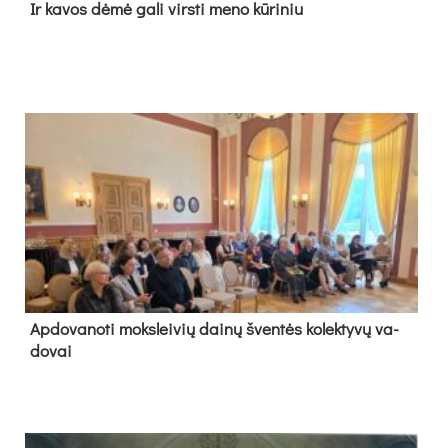
Ir ka­vos dė­mė ga­li virs­ti me­no kū­ri­niu
Ap­do­va­no­ti moks­lei­vių dai­nų šven­tės ko­lek­ty­vų va­
do­vai