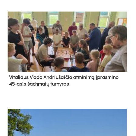
Vi­ta­liaus Vla­do And­riu­šai­čio at­mi­ni­mą įpras­mi­no
45-asis šach­ma­tų tur­ny­ras