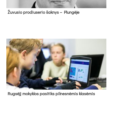
Žu­vu­sio pro­diu­se­rio šak­nys – Plun­gė­je
Rug­sė­jį mo­kyk­los pa­si­tiks pil­nes­nė­mis kla­sė­mis