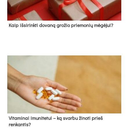
Kaip išsirinkti dovaną grožio priemonių mėgėjui?
Vitaminai imunitetui – ką svarbu žinoti prieš
renkantis?