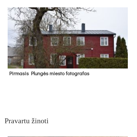
Pir­ma­sis Plun­gės mies­to fo­tog­ra­fas
Pravartu žinoti