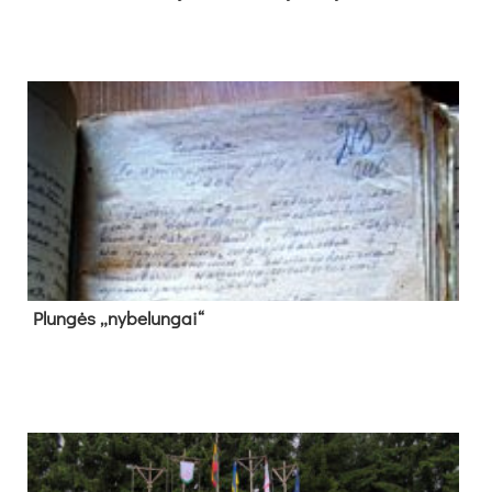
Plun­gės „ny­be­lun­gai“