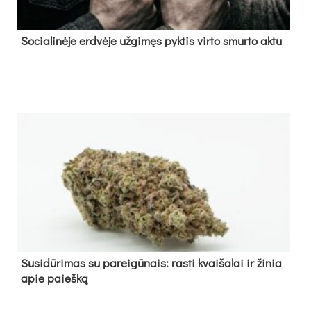
So­cia­li­nė­je erd­vė­je už­gi­męs pyk­tis vir­to smur­to ak­tu
Su­si­dū­ri­mas su pa­rei­gū­nais: ras­ti kvai­ša­lai ir ži­nia
apie paieš­ką