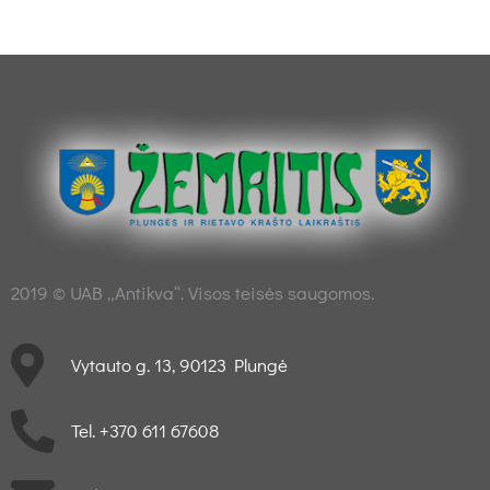
2019 © UAB „Antikva“. Visos teisės saugomos.
Vytauto g. 13, 90123 Plungė
Tel. +370 611 67608