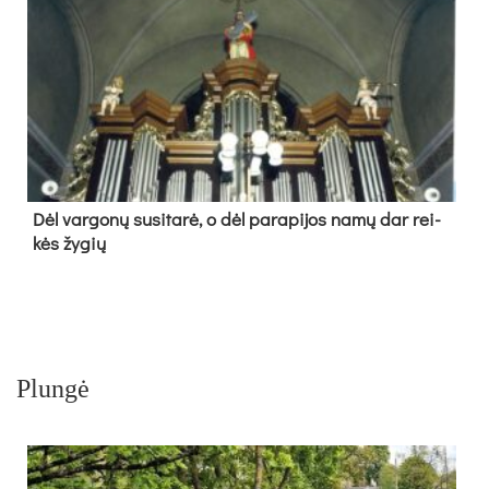
Dėl var­go­nų su­si­ta­rė, o dėl pa­ra­pi­jos na­mų dar rei­
kės žy­gių
Plungė