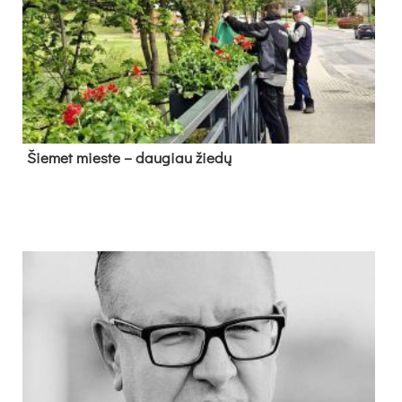
Šie­met mies­te – dau­giau žie­dų