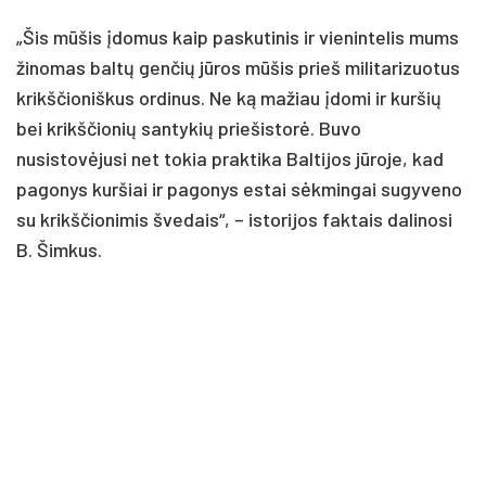
„Šis mūšis įdomus kaip paskutinis ir vienintelis mums
žinomas baltų genčių jūros mūšis prieš militarizuotus
krikščioniškus ordinus. Ne ką mažiau įdomi ir kuršių
bei krikščionių santykių priešistorė. Buvo
nusistovėjusi net tokia praktika Baltijos jūroje, kad
pagonys kuršiai ir pagonys estai sėkmingai sugyveno
su krikščionimis švedais“, – istorijos faktais dalinosi
B. Šimkus.