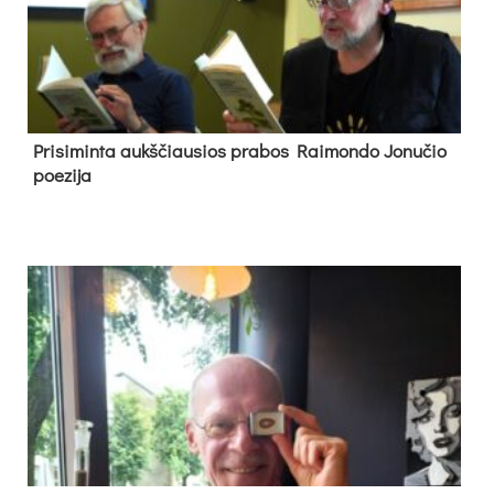
Pri­si­min­ta aukš­čiau­sios pra­bos Rai­mon­do Jo­nu­čio
poe­zi­ja