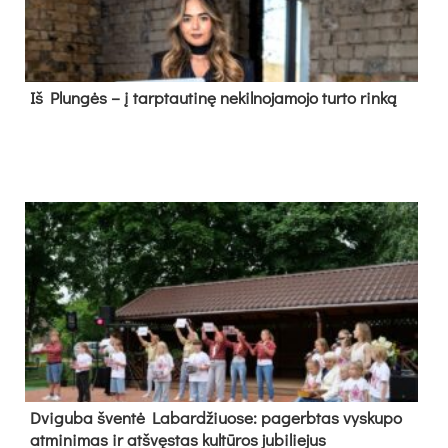
Iš Plungės – į tarptautinę nekilnojamojo turto rinką
Dvi­gu­ba šven­tė La­bar­džiuo­se: pa­gerb­tas vys­ku­po
at­mi­ni­mas ir at­švęs­tas kul­tū­ros ju­bi­lie­jus