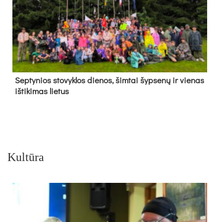
Sep­ty­nios sto­vyk­los die­nos, šim­tai šyp­se­nų ir vie­nas
iš­ti­ki­mas lie­tus
Kultūra