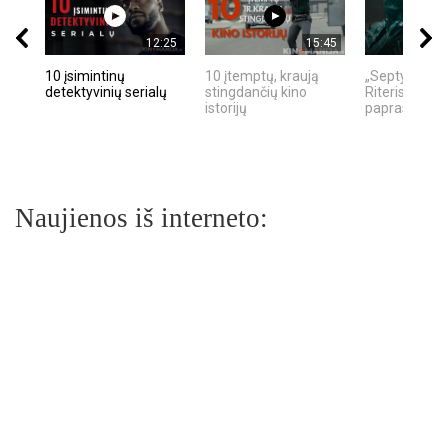
12:25
15:45
10 įsimintinų
10 įtemptų, kraują
„Septynių Ka
detektyvinių serialų
stingdančių kino
Riteris" – kai
istorijų
paprastumas
Naujienos iš interneto: