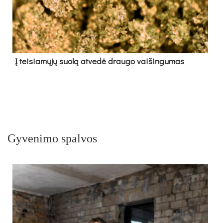
Į tei­sia­mų­jų suo­lą at­ve­dė drau­go vai­šin­gu­mas
Gyvenimo spalvos