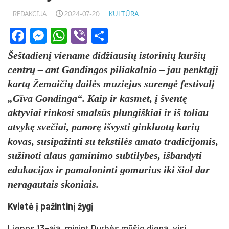
REDAKCIJA
2024-07-20
KULTŪRA
Facebook
Messenger
WhatsApp
Viber
Share
Šeštadienį viename didžiausių istorinių kuršių
centrų – ant Gandingos piliakalnio – jau penktąjį
kartą Žemaičių dailės muziejus surengė festivalį
„Gīva Gondinga“. Kaip ir kasmet, į šventę
aktyviai rinkosi smalsūs plungiškiai ir iš toliau
atvykę svečiai, panorę išvysti ginkluotų karių
kovas, susipažinti su tekstilės amato tradicijomis,
sužinoti alaus gaminimo subtilybes, išbandyti
edukacijas ir pamaloninti gomurius iki šiol dar
neragautais skoniais.
Kvietė į pažintinį žygį
Liepos 13-ąją, minint Durbės mūšio dieną, visi,