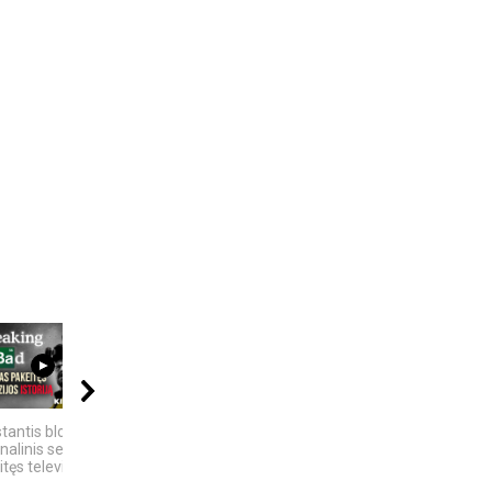
17:03
10:24
08:05
tantis blogis“ –
6 DIDŽIAUSI TECH
5 SENOVĖS
nalinis serialas
SKANDALAI: AFEROS,
TECHNOLOGIJOS,
tęs televizijos...
MELAI IR...
KURIŲ...