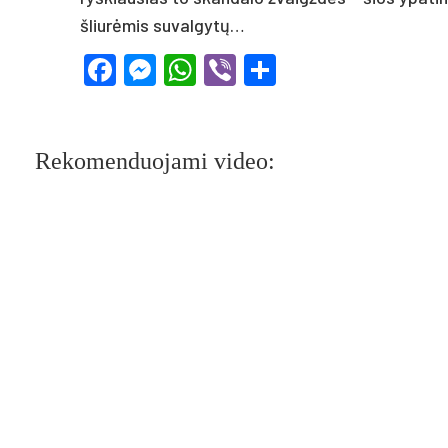
šliurėmis suvalgytų…
Facebook
Messenger
WhatsApp
Viber
Share
Rekomenduojami video: