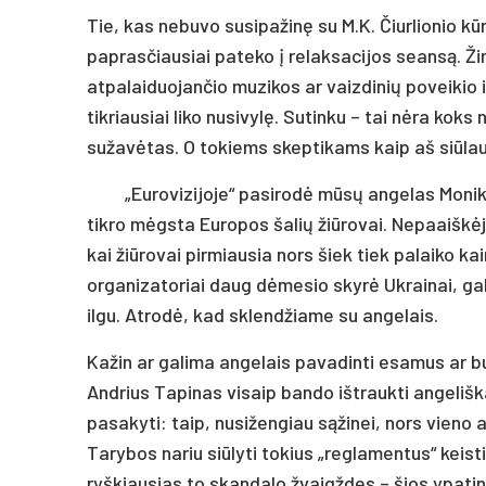
Tie, kas nebuvo susipažinę su M.K. Čiurlionio kūry
paprasčiausiai pateko į relaksacijos seansą. Žino
atpalaiduojančio muzikos ar vaizdinių poveikio i
tikriausiai liko nusivylę. Sutinku – tai nėra koks 
sužavėtas. O tokiems skeptikams kaip aš siūlau n
„Eurovizijoje“ pasirodė mūsų angelas Monika
tikro mėgsta Europos šalių žiūrovai. Nepaaiškėjo
kai žiūrovai pirmiausia nors šiek tiek palaiko kaim
organizatoriai daug dėmesio skyrė Ukrainai, gal 
ilgu. Atrodė, kad sklendžiame su angelais.
Kažin ar galima angelais pavadinti esamus ar b
Andrius Tapinas visaip bando ištraukti angeliška
pasakyti: taip, nusižengiau sąžinei, nors vieno
Tarybos nariu siūlyti tokius „reglamentus“ keisti
ryškiausias to skandalo žvaigždes – šios ypating