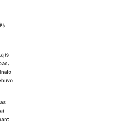
jų,
ą iš
pas,
Finalo
nebuvo
kas
ai
nant
s