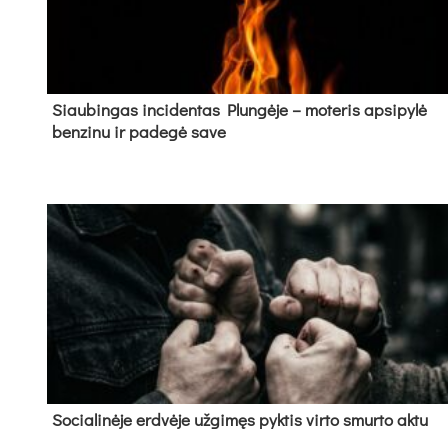
Siau­bin­gas in­ci­den­tas Plun­gė­je – mo­te­ris ap­si­py­lė
ben­zi­nu ir pa­de­gė sa­ve
So­cia­li­nė­je erd­vė­je už­gi­męs pyk­tis vir­to smur­to ak­tu