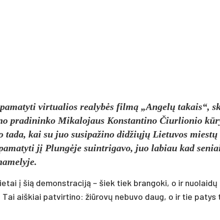
pamatyti virtualios realybės filmą „Angelų takais“, sk
eno pradininko Mikalojaus Konstantino Čiurlionio kūr
 tada, kai su juo susipažino didžiųjų Lietuvos miestų
amatyti jį Plungėje suintrigavo, juo labiau kad senia
namelyje.
etai į šią demonstraciją – šiek tiek brangoki, o ir nuolaidų 
 aiškiai patvirtino: žiūrovų nebuvo daug, o ir tie patys t