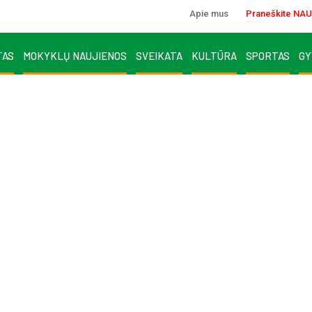
Apie mus
Praneškite NAU
TAS
MOKYKLŲ NAUJIENOS
SVEIKATA
KULTŪRA
SPORTAS
GY