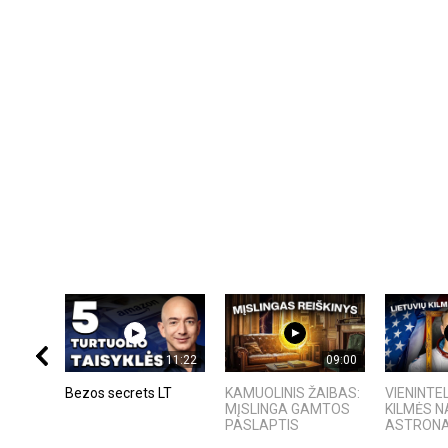
11:22
09:00
Bezos secrets LT
KAMUOLINIS ŽAIBAS:
VIENINTEL
MĮSLINGA GAMTOS
KILMĖS 
PASLAPTIS
ASTRON