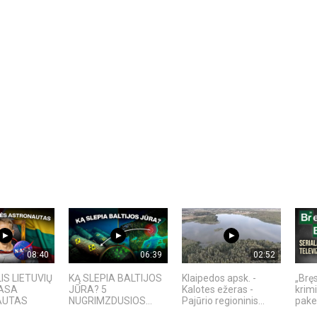
08:40
06:39
02:52
IS LIETUVIŲ
KĄ SLEPIA BALTIJOS
Klaipedos apsk. -
„Bręs
NASA
JŪRA? 5
Kalotes ežeras -
krimi
AUTAS
NUGRIMZDUSIOS...
Pajūrio regioninis...
pakei