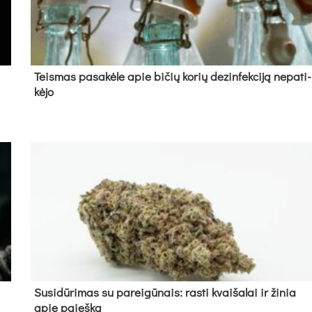
Teis­mas pa­sa­kė­le apie bi­čių ko­rių de­zin­fek­ci­ją ne­pa­ti­
kė­jo
Su­si­dū­ri­mas su pa­rei­gū­nais: ras­ti kvai­ša­lai ir ži­nia
apie paieš­ką