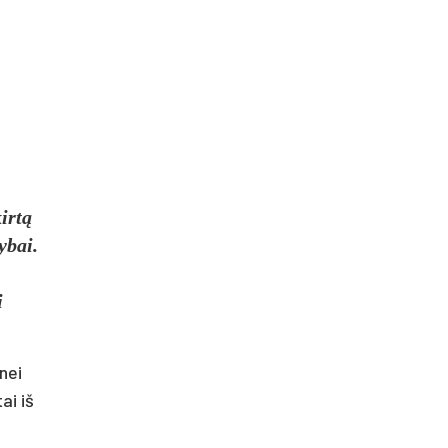
irtą
ybai.
i
nei
ai iš