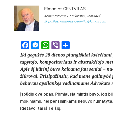
Rimantas GENTVILAS
Komentatorius /
Laikraštis „Žemaitis“
El. paštas: rimantas.gentvilas@gmail.com
Facebook
Messenger
WhatsApp
Viber
Share
Iki gegužės 28 dienos plungiškiai kviečiami 
tapytojo, kompozitoriaus ir abstrakčiojo m
Apie šį kūrinį buvo kalbama jau seniai – nuo
žiūrovai. Prisipažinsiu, kad mane galimybė p
bebuvau apsilankęs vadinamame Advokato 
Įspūdis dvejopas. Pirmiausia mintis buvo, jog bili
mokiniams, nei pensininkams nebuvo numatyta. Tai
Rietavo, tai iš Telšių.