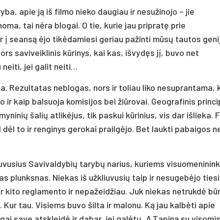
ba, apie ją iš filmo nieko daugiau ir nesužinojo – jie
ma, tai nėra blogai. O tie, kurie jau pripratę prie
r į seansą ėjo tikėdamiesi geriau pažinti mūsų tautos geni
nors saviveiklinis kūrinys, kai kas, išvydęs jį, buvo net
eiti, jei galit neiti…
. Rezultatas neblogas, nors ir toliau liko nesuprantama, k
 ir kaip balsuoja komisijos bei žiūrovai. Geografinis princi
yninių šalių atlikėjus, tik paskui kūrinius, vis dar išlieka. 
dėl to ir renginys gerokai prailgėjo. Bet laukti pabaigos 
uvusius Savivaldybių tarybų narius, kuriems visuomeninin
s plunksnas. Niekas iš užkliuvusių taip ir nesugebėjo tiesi
 ar kito reglamento ir nepažeidžiau. Juk niekas netrukdė bū
. Kur tau. Visiems buvo šilta ir malonu. Ką jau kalbėti apie
ai save atskleidė ir dabar, jei galėtų, A.Tapiną su visomi