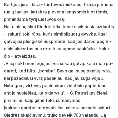
Bal­ti­jos jūrai, ki­ta – Lie­tu­vos miš­kams, tre­čia pri­me­na
ru­gių lau­kus, ket­vir­ta ple­ve­na leng­vo­mis klostė­mis,
primindama tyrą Lie­tu­vos orą.
Na, o plun­giš­kei Gied­rei te­ko be­ne sun­kiau­sia už­duo­tis
– su­kur­ti tokį rūbą, ku­ris sim­bo­li­zuotų gy­vybę. Il­gai
galvojusi plun­giškė nu­sprendė, kad jos dar­bo pa­grin­
di­nis ak­cen­tas bus re­to ir sau­go­mo paukš­čio – ku­ku­
čio – at­vaiz­das.
„Visą naktį ne­mie­go­jau, vis su­kau galvą, kaip man pa­
da­ry­ti, kad būtų „bom­ba“. Bu­vo gal pusę pen­kių ry­to,
kai pa­ža­di­nu­si vyrą pa­sa­kiau, kad jau su­gal­vo­jau.
Nubė­gau į vir­tuvę, pa­si­ėmiau svies­ti­nio po­pie­riaus ir
ant jo nu­pie­šiau, kaip da­ry­siu“, – G. Pet­ruš­ke­vi­čienė
pri­si­minė, kaip gimė toks su­ma­ny­mas.
Įvai­riais gam­tos mo­ty­vais iš­siu­vinėtą su­knelę su­kur­ti,
Giedrės skai­čia­vi­mu, tru­ko be­veik 700 va­landų. Ją