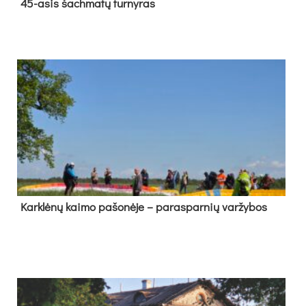
45-asis šach­ma­tų tur­ny­ras
Kark­lė­nų kai­mo pa­šo­nė­je – pa­ras­par­nių var­žy­bos