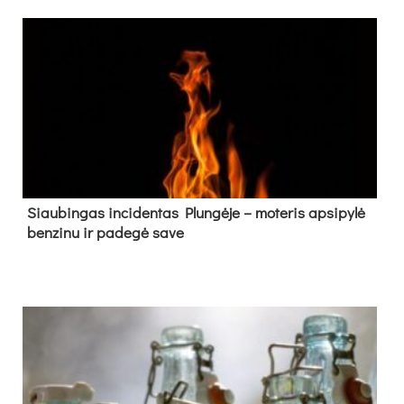
Siau­bin­gas in­ci­den­tas Plun­gė­je – mo­te­ris ap­si­py­lė
ben­zi­nu ir pa­de­gė sa­ve