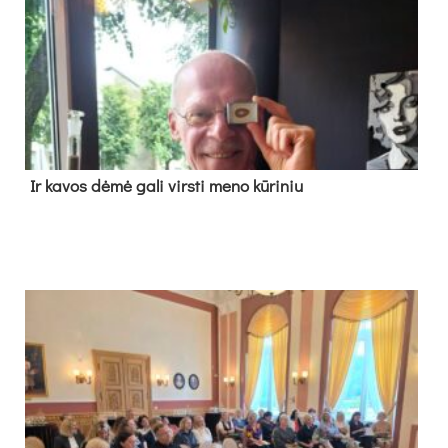
Ir ka­vos dė­mė ga­li virs­ti me­no kū­ri­niu