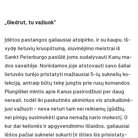
„Gied­rut, tu va­žiuok“
Įdėtos pa­stan­gos ga­liau­siai at­si­pir­ko, ir su kau­pu. Iš­
vydę lie­tu­vių kruopš­tumą, siu­vinė­ji­mo meist­rai iš
Sankt Pe­ter­bur­go pa­si­ūlė joms su­da­ly­vau­ti Kanų ma­
dos sa­vaitė­je. Norė­da­mos jo­je at­sto­vau­ti sa­vo ša­liai
lie­tuvės turė­jo pri­sta­ty­ti ma­žiau­siai 5-ių su­kne­lių ko­
lek­ciją, ant­raip būtų tekę jung­tis prie rusų ko­man­dos.
Plun­giš­kei min­tis apie Ka­nus pa­si­rod­žiu­si per daug
ne­rea­li, todėl iki pa­sku­tinės aki­mir­kos vis at­si­kal­binė­
ju­si va­žiuo­ti – ne­va ne­tu­ri tam nei rei­kiamų įgūdžių,
nei pi­nigų su­si­mokė­ti ga­na ne­mažą na­rio mo­kestį. O
kur dar ke­lionės ir ap­gy­ven­di­ni­mo iš­lai­dos, ga­liau­siai
lėšos pa­čiai su­kne­lei su­kur­ti (ir iš­ties šis pri­si­sta­ty­