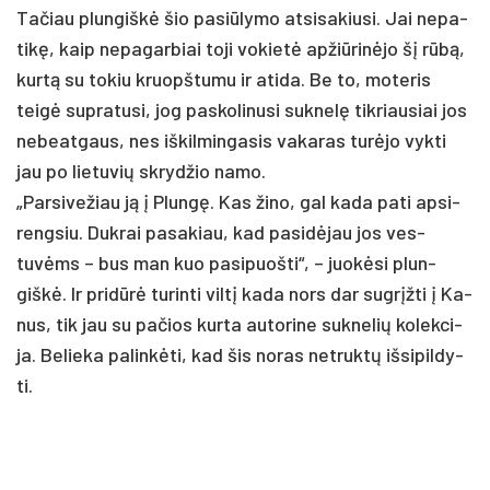
Ta­čiau plun­giškė šio pa­si­ūly­mo at­si­sa­kiu­si. Jai ne­pa­
tikę, kaip ne­pa­gar­biai to­ji vo­kietė ap­žiū­rinė­jo šį rūbą,
kurtą su to­kiu kruopš­tu­mu ir ati­da. Be to, mo­te­ris
teigė su­pra­tu­si, jog pa­sko­li­nu­si su­knelę tik­riau­siai jos
ne­beat­gaus, nes iš­kil­min­ga­sis va­ka­ras turė­jo vyk­ti
jau po lie­tu­vių skryd­žio na­mo.
„Par­si­ve­žiau ją į Plungę. Kas ži­no, gal ka­da pa­ti ap­si­
reng­siu. Duk­rai pa­sa­kiau, kad pa­si­dėjau jos ves­
tuvėms – bus man kuo pa­si­puoš­ti“, – juokė­si plun­
giškė. Ir pri­dūrė tu­rinti viltį ka­da nors dar su­grįžti į Ka­
nus, tik jau su pa­čios kur­ta au­to­ri­ne su­kne­lių ko­lek­ci­
ja. Be­lie­ka pa­linkė­ti, kad šis no­ras ne­truktų iš­si­pil­dy­
ti.