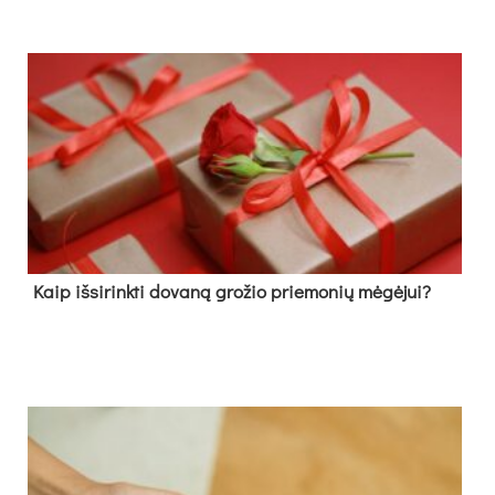
Kaip išsirinkti dovaną grožio priemonių mėgėjui?