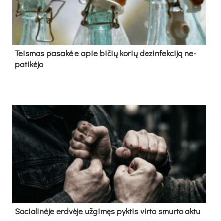
Teis­mas pa­sa­kė­le apie bi­čių ko­rių de­zin­fek­ci­ją ne­
pa­ti­kė­jo
So­cia­li­nė­je erd­vė­je už­gi­męs pyk­tis vir­to smur­to ak­tu