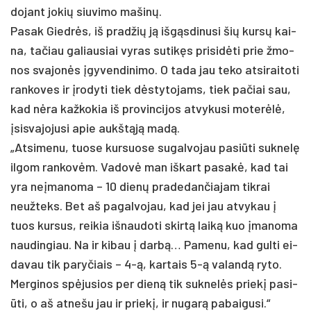
do­jant jo­kių siu­vi­mo ma­šinų.
Pa­sak Giedrės, iš pra­džių ją išgąs­di­nu­si šių kursų kai­
na, ta­čiau ga­liau­siai vy­ras su­tikęs pri­si­dėti prie žmo­
nos sva­jonės įgy­ven­di­ni­mo. O ta­da jau te­ko at­si­rai­to­ti
ran­ko­ves ir įro­dy­ti tiek dėsty­to­jams, tiek pa­čiai sau,
kad nėra kaž­ko­kia iš pro­vin­ci­jos at­vy­ku­si mo­terėlė,
įsis­va­jo­ju­si apie aukštąją madą.
„At­si­me­nu, tuo­se kur­suo­se su­gal­vo­jau pa­si­ūti su­knelę
il­gom ran­kovėm. Va­dovė man iš­kart pa­sakė, kad tai
yra ne­įma­no­ma – 10 dienų pra­de­dan­čia­jam tik­rai
neuž­teks. Bet aš pa­gal­vo­jau, kad jei jau at­vy­kau į
tuos kur­sus, rei­kia iš­nau­do­ti skirtą laiką kuo įma­no­ma
nau­din­giau. Na ir ki­bau į darbą… Pa­me­nu, kad gul­ti ei­
da­vau tik pa­ry­čiais – 4-ą, kar­tais 5-ą va­landą ry­to.
Mer­gi­nos spėjusios per dieną tik su­knelės prie­kį pa­si­
ūti, o aš at­neš­u jau ir prie­kį, ir nu­garą pa­bai­gu­si.“