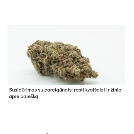
Su­si­dū­ri­mas su pa­rei­gū­nais: ras­ti kvai­ša­lai ir ži­nia
apie paieš­ką