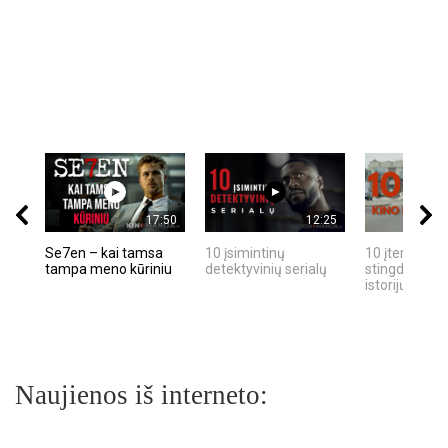
17:50
12:25
Se7en – kai tamsa
10 įsimintinų
10 įtemptų, k
tampa meno kūriniu
detektyvinių serialų
stingdančių k
istorijų
Naujienos iš interneto: