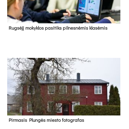
Rug­sė­jį mo­kyk­los pa­si­tiks pil­nes­nė­mis kla­sė­mis
Pir­ma­sis Plun­gės mies­to fo­tog­ra­fas