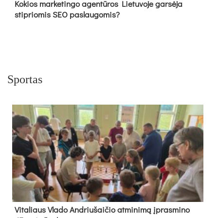
Kokios marketingo agentūros Lietuvoje garsėja
stipriomis SEO paslaugomis?
Sportas
Vi­ta­liaus Vla­do And­riu­šai­čio at­mi­ni­mą įpras­mi­no