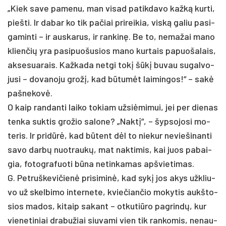
„Kiek sa­ve pa­me­nu, man vi­sad pa­tik­da­vo kažką kur­ti,
pieš­ti. Ir da­bar ko tik pa­čiai pri­rei­kia, viską ga­liu pa­si­
ga­min­ti – ir aus­ka­rus, ir ran­kinę. Be to, ne­ma­žai ma­no
klien­čių yra pa­si­puo­šu­sios ma­no kur­tais pa­puo­ša­lais,
ak­se­sua­rais. Kaž­ka­da ne­tgi tokį šūkį bu­vau su­gal­vo­
ju­si – do­va­no­ju grožį, kad būtumėt lai­min­gos!“ – sakė
pa­šne­kovė.
O kaip ran­dan­ti lai­ko to­kiam už­siė­mi­mui, jei per die­nas
ten­ka su­ktis gro­žio sa­lo­ne? „Naktį“, – šyp­so­jo­si mo­
te­ris. Ir pri­dūrė, kad būtent dėl to nie­kur ne­vie­ši­nan­ti
sa­vo darbų nuo­traukų, mat nak­ti­mis, kai juos pa­bai­
gia, fo­tog­ra­fuo­ti būna ne­tin­ka­mas ap­švie­ti­mas.
G. Pet­ruš­ke­vi­čienė pri­si­minė, kad sykį jos akys užk­liu­
vo už skel­bi­mo in­ter­ne­te, kvie­čian­čio mo­ky­tis aukš­to­
sios ma­dos, ki­taip sa­kant – ot­ku­tiū­ro pa­grindų, kur
vie­ne­ti­niai dra­bu­žiai siu­va­mi vien tik ran­ko­mis, ne­nau­