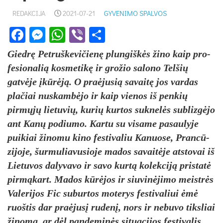
REDAKCIJA
2021-07-21
GYVENIMO SPALVOS
Facebook
Messenger
WhatsApp
Viber
Share
Giedrę Pet­ruš­ke­vi­čienę plun­giškės ži­no kaip pro­
fe­sio­na­lią kos­me­tikę ir gro­žio sa­lo­no Tel­šių
gatvė­je įkūrėją. O pra­ėju­sią sa­vaitę jos var­das
pla­čiai nu­skambė­jo ir kaip vie­nos iš pen­kių
pirmųjų lie­tu­vių, ku­rių kur­tos su­knelės su­blizgė­jo
ant Kanų po­diu­mo. Kar­tu su vi­sa­me pa­sau­ly­je
pui­kiai ži­no­mu ki­no fes­ti­va­liu Ka­nuo­se, Prancū­
zi­jo­je, šur­mu­lia­vu­sio­je ma­dos sa­vaitė­je at­sto­vai iš
Lie­tu­vos da­ly­va­vo ir sa­vo kurtą ko­lek­ciją pri­statė
pirmą­kart. Ma­dos kūrėjos ir siu­vinė­ji­mo meistrės
Va­le­ri­jos Fic su­bur­tos mo­te­rys fes­ti­va­liui ėmė
ruoš­tis dar pra­ėjusį ru­denį, nors ir ne­bu­vo tiks­liai
ži­no­ma, ar dėl pan­de­minės si­tua­ci­jos fes­ti­va­lis