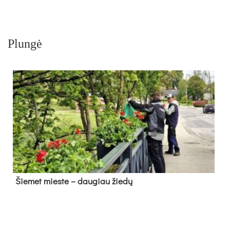
Plungė
Šie­met mies­te – dau­giau žie­dų