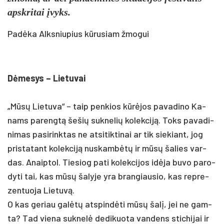
ap­skri­tai įvyks.
Padėka Alksniupius kūrusiam žmogui
Dėme­sys – Lie­tu­vai
„Mūsų Lie­tu­va“ – taip pen­kios kūrėjos pa­va­di­no Ka­
nams pa­rengtą še­šių su­kne­lių ko­lek­ciją. Toks pa­va­di­
ni­mas pa­si­rink­tas ne at­si­tik­ti­nai ar tik sie­kiant, jog
pri­sta­tant ko­lek­ciją nu­skambėtų ir mūsų ša­lies var­
das. Anaip­tol. Tie­siog pa­ti ko­lek­ci­jos idė­ja bu­vo pa­ro­
dy­ti tai, kas mūsų ša­ly­je yra bran­giau­sio, kas rep­re­
zen­tuo­ja Lie­tuvą.
O kas ge­riau galėtų at­spindė­ti mūsų šalį, jei ne gam­
ta? Tad vie­na su­knelė de­di­kuo­ta van­dens sti­chi­jai ir