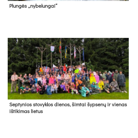
Plun­gės „ny­be­lun­gai“
Sep­ty­nios sto­vyk­los die­nos, šim­tai šyp­se­nų ir vie­nas
iš­ti­ki­mas lie­tus