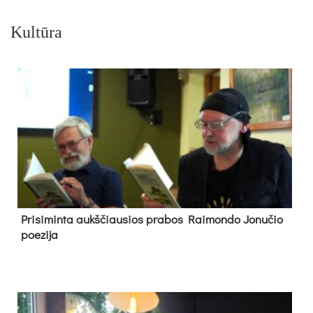
Kultūra
Pri­si­min­ta aukš­čiau­sios pra­bos Rai­mon­do Jo­nu­čio
poe­zi­ja