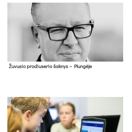
Žu­vu­sio pro­diu­se­rio šak­nys – Plun­gė­je