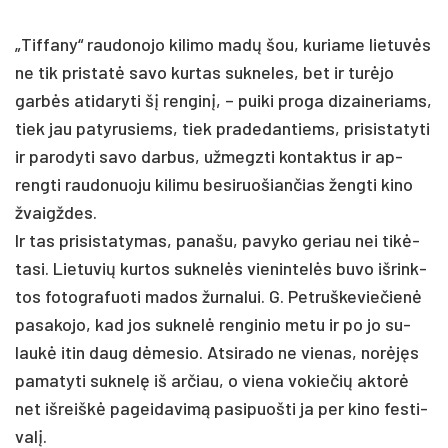
„Tif­fa­ny“ rau­do­no­jo ki­li­mo madų šou, ku­ria­me lie­tuvės
ne tik pri­statė sa­vo kur­tas su­kne­les, bet ir turė­jo
garbės ati­da­ry­ti šį ren­ginį, – pui­ki pro­ga di­zai­ne­riams,
tiek jau pa­ty­ru­siems, tiek pra­de­dan­tiems, pri­si­sta­ty­ti
ir pa­ro­dy­ti sa­vo dar­bus, už­megz­ti kon­tak­tus ir ap­
reng­ti rau­do­nuo­ju ki­li­mu be­si­ruo­šian­čias ženg­ti ki­no
žvaigž­des.
Ir tas pri­si­sta­ty­mas, pa­na­šu, pa­vy­ko ge­riau nei tikė­
ta­si. Lie­tu­vių kur­tos su­knelės vie­nin­telės bu­vo iš­rink­
tos fo­tog­ra­fuo­ti ma­dos žur­na­lui. G. Pet­ruš­ke­vie­čienė
pa­sa­ko­jo, kad jos su­knelė ren­gi­nio me­tu ir po jo su­
laukė itin daug dėme­sio. At­si­ra­do ne vie­nas, norėjęs
pa­ma­ty­ti su­knelę iš ar­čiau, o vie­na vo­kie­čių ak­torė
net iš­reiškė pa­gei­da­vimą pa­si­puoš­ti ja per ki­no fes­ti­
valį.