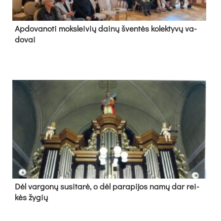
Ap­do­va­no­ti moks­lei­vių dai­nų šven­tės ko­lek­ty­vų va­
do­vai
Dėl var­go­nų su­si­ta­rė, o dėl pa­ra­pi­jos na­mų dar rei­
kės žy­gių