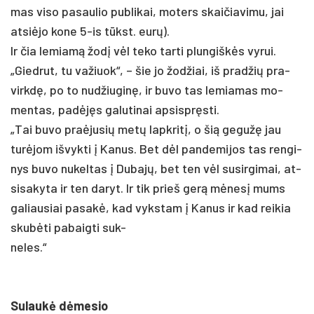
mas vi­so pa­sau­lio pub­li­kai, mo­ters skai­čia­vi­mu, jai
at­si­ėjo ko­ne 5-is tūkst. eurų).
Ir čia le­miamą žodį vėl te­ko tar­ti plun­giškės vy­rui.
„Gied­rut, tu va­žiuok“, – šie jo žod­žiai, iš pra­džių pra­
virkdę, po to nu­džiu­ginę, ir bu­vo tas le­mia­mas mo­
men­tas, pa­dėjęs ga­lu­ti­nai ap­si­spręsti.
„Tai bu­vo pra­ėju­sių metų lapk­ritį, o šią ge­gužę jau
turė­jom iš­vyk­ti į Ka­nus. Bet dėl pan­de­mi­jos tas ren­gi­
nys bu­vo nu­kel­tas į Du­bajų, bet ten vėl su­si­rgi­mai, at­
si­sa­ky­ta ir ten da­ryt. Ir tik prie­š gerą mėnesį mums
ga­liau­siai pa­sakė, kad vyks­tam į Ka­nus ir kad rei­kia
skubė­ti pa­baig­ti su­k-
ne­les.“
Su­laukė dėme­sio