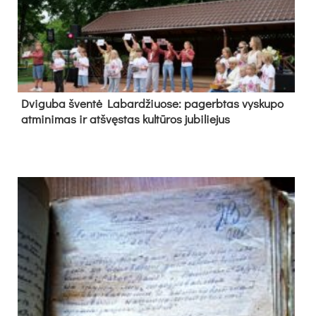
Dvi­gu­ba šven­tė La­bar­džiuo­se: pa­gerb­tas vys­ku­po
at­mi­ni­mas ir at­švęs­tas kul­tū­ros ju­bi­lie­jus