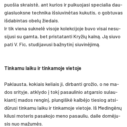
puo­šia skraistė, ant ku­rios ir pui­kuo­ja­si spe­cia­lia dau­
gias­luoks­ne tech­ni­ka iš­siu­vinė­tas ku­ku­tis, o gob­tu­vas
iš­da­bin­tas obelų žie­dais.
Ir tik vie­na su­knelė vi­so­je ko­lek­ci­jo­je bu­vo vi­sai ne­su­
si­ju­si su gam­ta, bet pri­sta­tan­ti Kry­žių kalną. Ją siu­vo
pa­ti V. Fic, stu­di­ja­vu­si baž­ny­tinį siu­vinė­jimą.
Tin­ka­mu lai­ku ir tin­ka­mo­je vie­to­je
Pak­laus­ta, ko­kiais ke­liais ji, dir­ban­ti gro­žio, o ne ma­
dos sri­ty­je, at­kly­do į tokį pa­sau­li­nio at­gar­sio su­lau­
kiantį ma­dos ren­ginį, plun­giškė kalbė­jo tie­siog at­si­
dūru­si tin­ka­mu lai­ku ir tin­ka­mo­je vie­to­je. Iš Me­dingėnų
ki­lu­si mo­te­ris pa­sa­ko­jo me­no pa­sau­liu, dai­le domė­ju­
sis nuo ma­žumės.