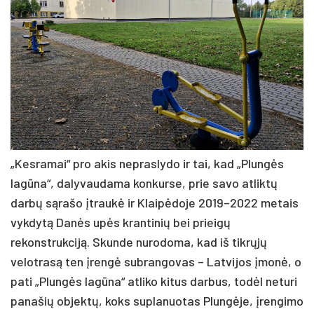
„Kesramai“ pro akis nepraslydo ir tai, kad „Plungės
lagūna“, dalyvaudama konkurse, prie savo atliktų
darbų sąrašo įtraukė ir Klaipėdoje 2019–2022 metais
vykdytą Danės upės krantinių bei prieigų
rekonstrukciją. Skunde nurodoma, kad iš tikrųjų
velotrasą ten įrengė subrangovas – Latvijos įmonė, o
pati „Plungės lagūna“ atliko kitus darbus, todėl neturi
panašių objektų, koks suplanuotas Plungėje, įrengimo