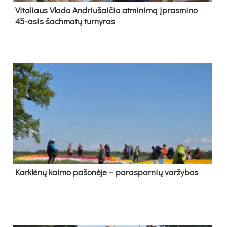
Vi­ta­liaus Vla­do And­riu­šai­čio at­mi­ni­mą įpras­mi­no
45-asis šach­ma­tų tur­ny­ras
Kark­lė­nų kai­mo pa­šo­nė­je – pa­ras­par­nių var­žy­bos