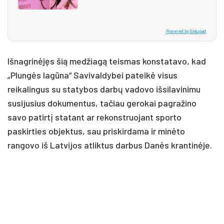
Powered by Setupad
Išnagrinėjęs šią medžiagą teismas konstatavo, kad
„Plungės lagūna“ Savivaldybei pateikė visus
reikalingus su statybos darbų vadovo išsilavinimu
susijusius dokumentus, tačiau gerokai pagražino
savo patirtį statant ar rekonstruojant sporto
paskirties objektus, sau priskirdama ir minėto
rangovo iš Latvijos atliktus darbus Danės krantinėje.