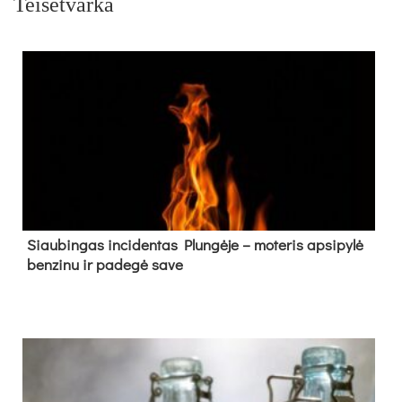
Teisėtvarka
Siau­bin­gas in­ci­den­tas Plun­gė­je – mo­te­ris ap­si­py­lė
ben­zi­nu ir pa­de­gė sa­ve