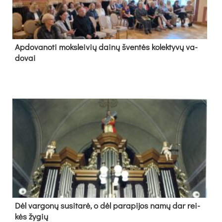
Ap­do­va­no­ti moks­lei­vių dai­nų šven­tės ko­lek­ty­vų va­
do­vai
Dėl var­go­nų su­si­ta­rė, o dėl pa­ra­pi­jos na­mų dar rei­
kės žy­gių