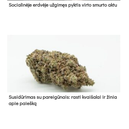
So­cia­li­nė­je erd­vė­je už­gi­męs pyk­tis vir­to smur­to ak­tu
Su­si­dū­ri­mas su pa­rei­gū­nais: ras­ti kvai­ša­lai ir ži­nia
apie paieš­ką