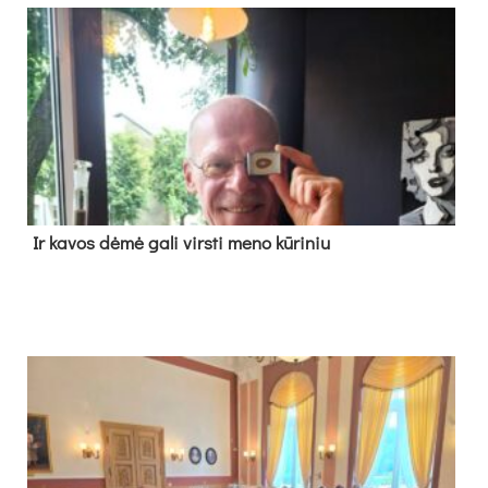
Ir ka­vos dė­mė ga­li virs­ti me­no kū­ri­niu