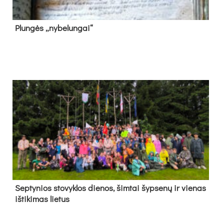
Plun­gės „ny­be­lun­gai“
Sep­ty­nios sto­vyk­los die­nos, šim­tai šyp­se­nų ir vie­nas
iš­ti­ki­mas lie­tus