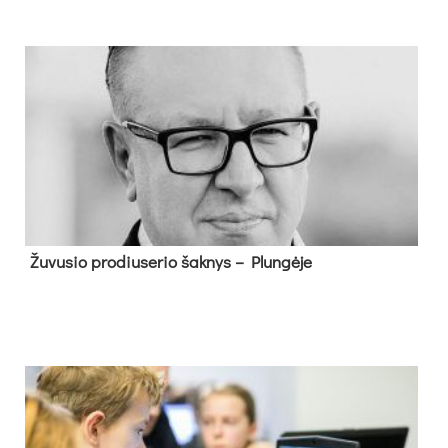
Žu­vu­sio pro­diu­se­rio šak­nys – Plun­gė­je