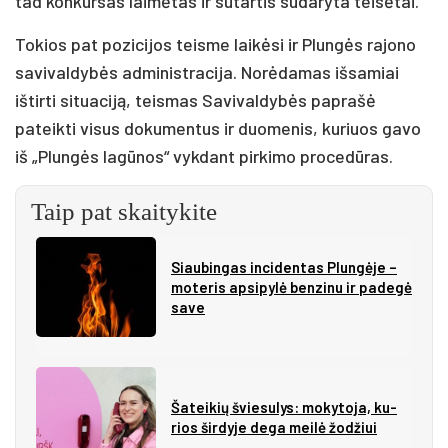
tad konkursas laimėtas ir sutartis sudaryta teisėtai.
Tokios pat pozicijos teisme laikėsi ir Plungės rajono
savivaldybės administracija. Norėdamas išsamiai
ištirti situaciją, teismas Savivaldybės paprašė
pateikti visus dokumentus ir duomenis, kuriuos gavo
iš „Plungės lagūnos“ vykdant pirkimo procedūras.
Taip pat skaitykite
Siau­bin­gas in­ci­den­tas Plun­gė­je –
mo­te­ris ap­si­py­lė ben­zi­nu ir pa­de­gė
sa­ve
Ša­tei­kių švie­su­lys: mo­ky­to­ja, ku­
rios šir­dy­je de­ga mei­lė žo­džiui