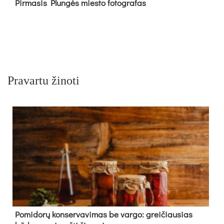
Pir­ma­sis Plun­gės mies­to fo­tog­ra­fas
Pravartu žinoti
Pomidorų konservavimas be vargo: greičiausias