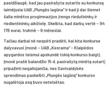
pasidžiaugė, kad jau pasirašyta sutartis su konkursą
laimėjusia UAB „Plungės lagūna“ ir kad ji dar šiemet
šalia minėtos progimnazijos įrengs riedutininkų ir
riedlentininkų aikštelę. Skelbta, kad darbų vertė – 94
176 eurai, trukmė – 9 mėnesiai.
Tačiau darbai nė nespėti pradėti, kai kita konkurse
dalyvavusi įmonė – UAB „Kesrama“ – Klaipėdos
apygardos teismui apskundė tokią konkurso baigtį.
Įmonė prašė balandžio 15 d. pasirašytą minėtą sutartį
pripažinti negaliojančia, nes Savivaldybės
sprendimas paskelbti „Plungės lagūną“ konkurso
nugalėtoja esą buvo neteisėtas.