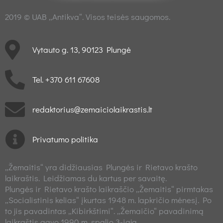
2019 © UAB „Antikva“. Visos teisės saugomos.
Vytauto g. 13, 90123 Plungė
Tel. +370 611 67608
redaktorius@zemaiciolaikrastis.lt
Privatumo politika
„Žemaitis“ yra didžiausias Plungės ir Rietavo krašto
laikraštis. Leidžiamas du kartus per savaitę.
Plungės ir Rietavo krašto laikraščio „Žemaitis“ pirmtakas
„Socialistinis kelias“ įkurtas 1948 m. lapkričio mėnesį. Po
to jis pavadintas „Kibirkštimi“. „Žemaičio“ pavadinimą
laikraštis gavo 1990 m. spalio 3-iąją.