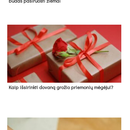
būdas pasiruošti žiemai
Kaip išsirinkti dovaną grožio priemonių mėgėjui?