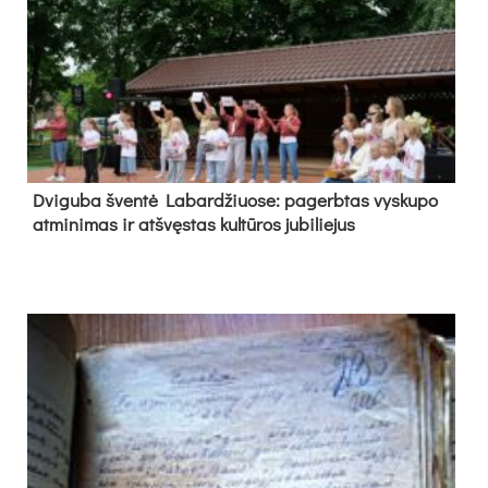
Dvi­gu­ba šven­tė La­bar­džiuo­se: pa­gerb­tas vys­ku­po
at­mi­ni­mas ir at­švęs­tas kul­tū­ros ju­bi­lie­jus