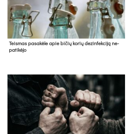
Teis­mas pa­sa­kė­le apie bi­čių ko­rių de­zin­fek­ci­ją ne­
pa­ti­kė­jo