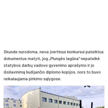
Skunde nurodoma, neva įvertinus konkursui pateiktus
dokumentus matyti, jog „Plungės lagūna“ nepateikė
statybos darbų vadovo gyvenimo aprašymo ir jo
išsilavinimą liudijančio diplomo kopijos, nors to buvo
reikalaujama pirkimo sąlygose.