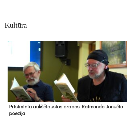
Kultūra
Pri­si­min­ta aukš­čiau­sios pra­bos Rai­mon­do Jo­nu­čio
poe­zi­ja