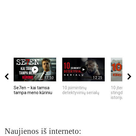
17:50
12:25
Se7en – kai tamsa
10 įsimintinų
10 įtemptų, k
tampa meno kūriniu
detektyvinių serialų
stingdančių k
istorijų
Naujienos iš interneto: