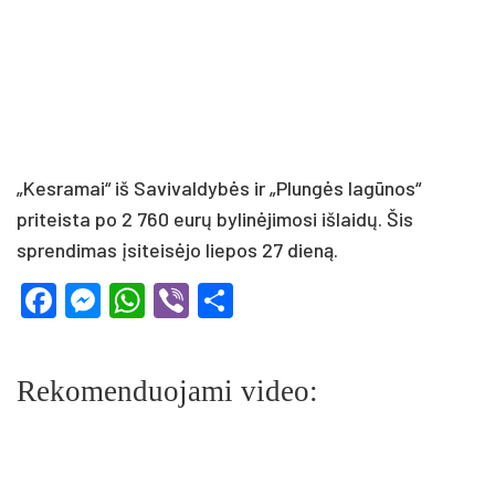
„Kesramai“ iš Savivaldybės ir „Plungės lagūnos“
priteista po 2 760 eurų bylinėjimosi išlaidų. Šis
sprendimas įsiteisėjo liepos 27 dieną.
Facebook
Messenger
WhatsApp
Viber
Share
Rekomenduojami video: