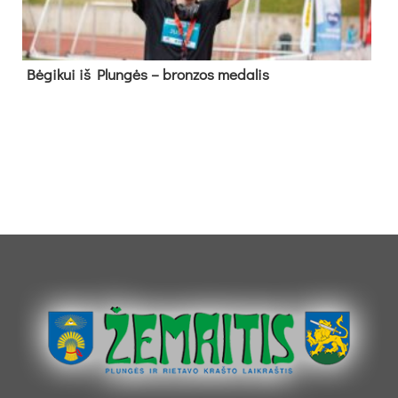
Bė­gi­kui iš Plun­gės – bron­zos me­da­lis