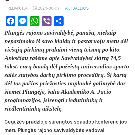
REDAKCIJA
2024-08-09
AKTUALIJOS
Facebook
Messenger
WhatsApp
Viber
Share
Plungės rajono savivaldybė, panašu, niekaip
nepasimoko iš savo klaidų ir pastaruoju metu dėl
viešųjų pirkimų pralaimi vieną teismą po kito.
Anksčiau rašėme apie Savivaldybei skirtą 74,5
tūkst. eurų baudą dėl pažeistų universalios sporto
salės statybos darbų pirkimo procedūrų. Šį kartą
dėl tos pačios priežasties nuplaukė galimybė dar
šiemet Plungėje, šalia Akademiko A. Jucio
progimnazijos, įsirengti riedutininkų ir
riedlentininkų aikštelę.
Gegužės pradžioje surengtos spaudos konferencijos
metu Plungės rajono savivaldybės vadovai