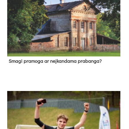
Sma­gi pra­mo­ga ar neį­kan­da­ma pra­ban­ga?