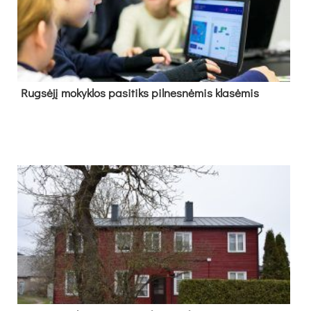
Rug­sė­jį mo­kyk­los pa­si­tiks pil­nes­nė­mis kla­sė­mis