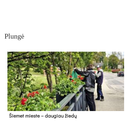
Plungė
Šie­met mies­te – dau­giau žie­dų