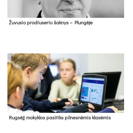
Žu­vu­sio pro­diu­se­rio šak­nys – Plun­gė­je
Rug­sė­jį mo­kyk­los pa­si­tiks pil­nes­nė­mis kla­sė­mis