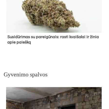
Su­si­dū­ri­mas su pa­rei­gū­nais: ras­ti kvai­ša­lai ir ži­nia
apie paieš­ką
Gyvenimo spalvos