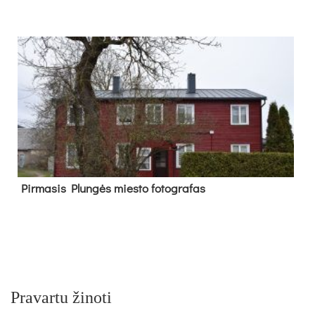
Pir­ma­sis Plun­gės mies­to fo­tog­ra­fas
Pravartu žinoti