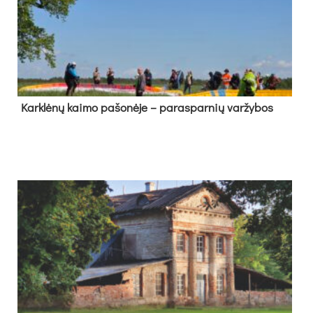
Kark­lė­nų kai­mo pa­šo­nė­je – pa­ras­par­nių var­žy­bos