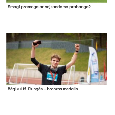
Sma­gi pra­mo­ga ar neį­kan­da­ma pra­ban­ga?
Bė­gi­kui iš Plun­gės – bron­zos me­da­lis