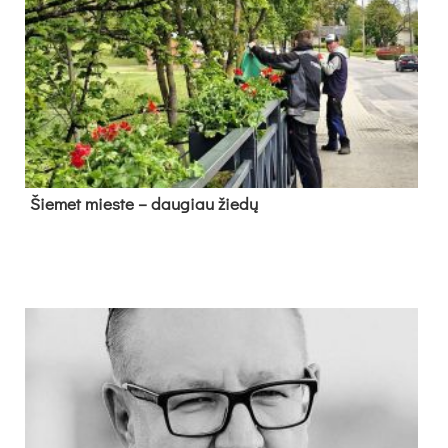
Šie­met mies­te – dau­giau žie­dų