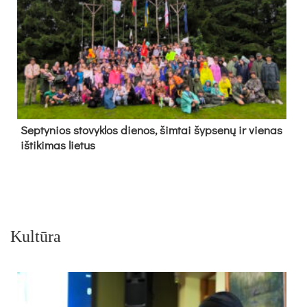
Sep­ty­nios sto­vyk­los die­nos, šim­tai šyp­se­nų ir vie­nas
iš­ti­ki­mas lie­tus
Kultūra