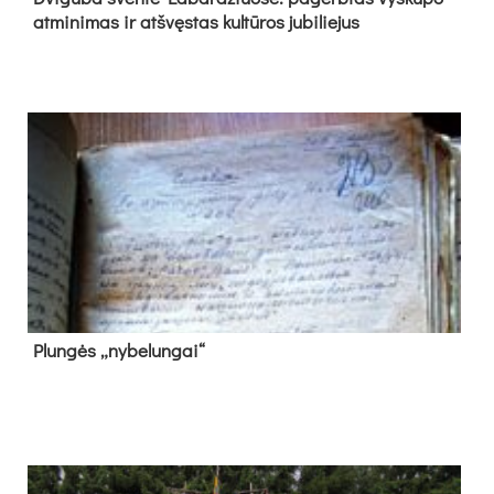
at­mi­ni­mas ir at­švęs­tas kul­tū­ros ju­bi­lie­jus
Plun­gės „ny­be­lun­gai“