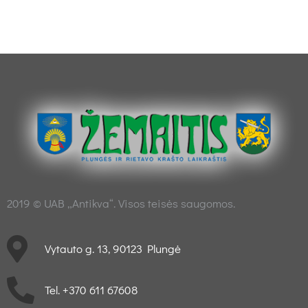
2019 © UAB „Antikva“. Visos teisės saugomos.
Vytauto g. 13, 90123 Plungė
Tel. +370 611 67608