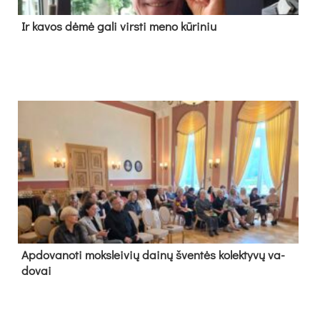
Ir ka­vos dė­mė ga­li virs­ti me­no kū­ri­niu
Ap­do­va­no­ti moks­lei­vių dai­nų šven­tės ko­lek­ty­vų va­
do­vai