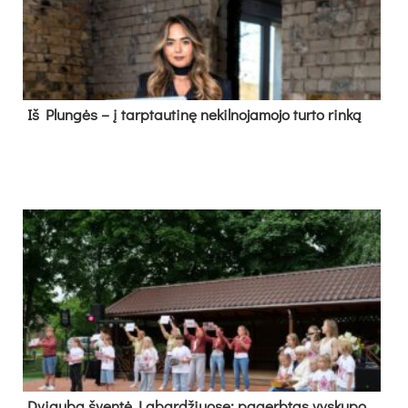
Iš Plungės – į tarptautinę nekilnojamojo turto rinką
Dvi­gu­ba šven­tė La­bar­džiuo­se: pa­gerb­tas vys­ku­po