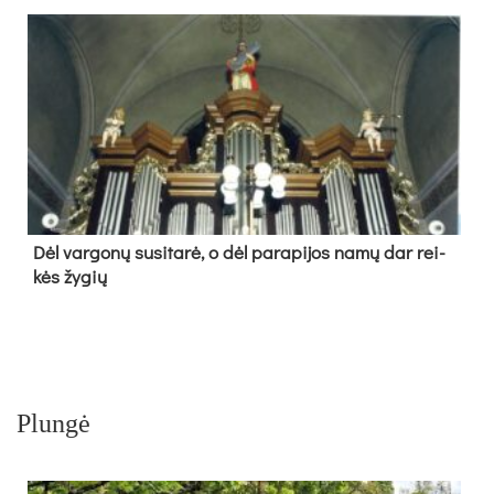
Dėl var­go­nų su­si­ta­rė, o dėl pa­ra­pi­jos na­mų dar rei­
kės žy­gių
Plungė