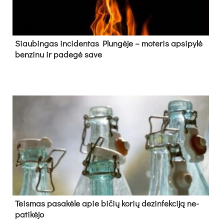
Siau­bin­gas in­ci­den­tas Plun­gė­je – mo­te­ris ap­si­py­lė
ben­zi­nu ir pa­de­gė sa­ve
Teis­mas pa­sa­kė­le apie bi­čių ko­rių de­zin­fek­ci­ją ne­
pa­ti­kė­jo