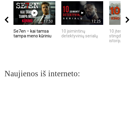
17:50
12:25
Se7en – kai tamsa
10 įsimintinų
10 įtemptų, k
tampa meno kūriniu
detektyvinių serialų
stingdančių k
istorijų
Naujienos iš interneto: