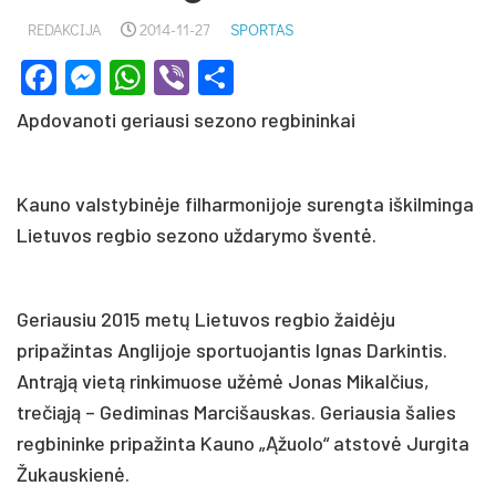
REDAKCIJA
2014-11-27
SPORTAS
Facebook
Messenger
WhatsApp
Viber
Share
Apdovanoti geriausi sezono regbininkai
Kauno valstybinėje filharmonijoje surengta iškilminga
Lietuvos regbio sezono uždarymo šventė.
Geriausiu 2015 metų Lietuvos regbio žaidėju
pripažintas Anglijoje sportuojantis Ignas Darkintis.
Antrąją vietą rinkimuose užėmė Jonas Mikalčius,
trečiąją – Gediminas Marcišauskas. Geriausia šalies
regbininke pripažinta Kauno „Ąžuolo“ atstovė Jurgita
Žukauskienė.