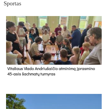
Sportas
Vi­ta­liaus Vla­do And­riu­šai­čio at­mi­ni­mą įpras­mi­no
45-asis šach­ma­tų tur­ny­ras