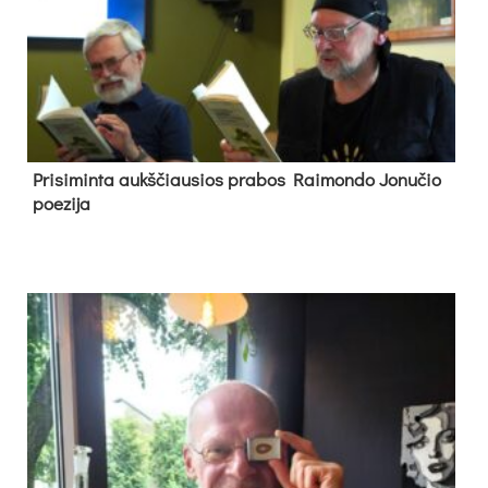
Pri­si­min­ta aukš­čiau­sios pra­bos Rai­mon­do Jo­nu­čio
poe­zi­ja