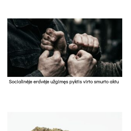
So­cia­li­nė­je erd­vė­je už­gi­męs pyk­tis vir­to smur­to ak­tu