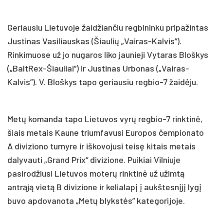
Geriausiu Lietuvoje žaidžiančiu regbininku pripažintas
Justinas Vasiliauskas (Šiaulių „Vairas-Kalvis”).
Rinkimuose už jo nugaros liko jaunieji Vytaras Bloškys
(„BaltRex-Šiauliai”) ir Justinas Urbonas („Vairas-
Kalvis”). V. Bloškys tapo geriausiu regbio-7 žaidėju.
Metų komanda tapo Lietuvos vyrų regbio-7 rinktinė,
šiais metais Kaune triumfavusi Europos čempionato
A diviziono turnyre ir iškovojusi teisę kitais metais
dalyvauti „Grand Prix“ divizione. Puikiai Vilniuje
pasirodžiusi Lietuvos moterų rinktinė už užimtą
antrąją vietą B divizione ir kelialapį į aukštesnįjį lygį
buvo apdovanota „Metų blykstės” kategorijoje.