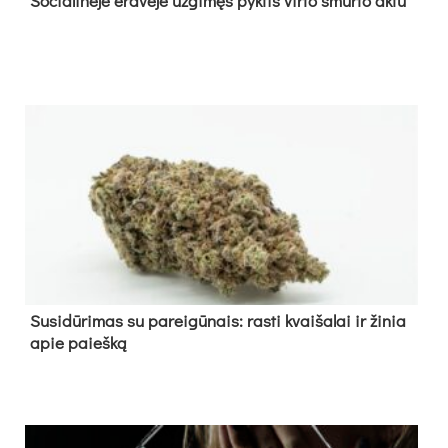
So­cia­li­nė­je erd­vė­je už­gi­męs pyk­tis vir­to smur­to ak­tu
Su­si­dū­ri­mas su pa­rei­gū­nais: ras­ti kvai­ša­lai ir ži­nia
apie paieš­ką