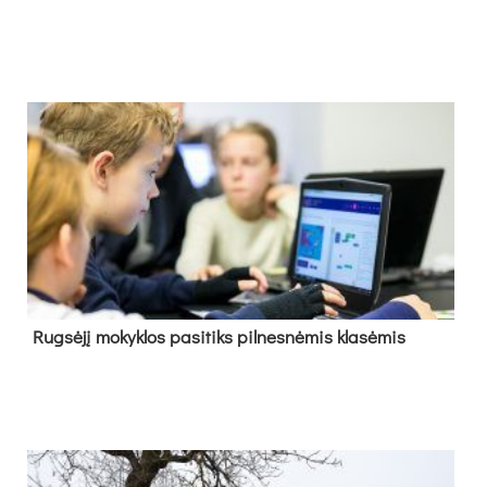
Rug­sė­jį mo­kyk­los pa­si­tiks pil­nes­nė­mis kla­sė­mis