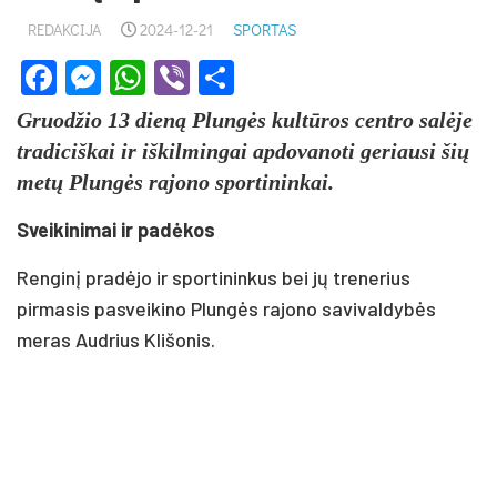
REDAKCIJA
2024-12-21
SPORTAS
Facebook
Messenger
WhatsApp
Viber
Share
Gruodžio 13 dieną Plungės kultūros centro salėje
tradiciškai ir iškilmingai apdovanoti geriausi šių
metų Plungės rajono sportininkai.
Sveikinimai ir padėkos
Renginį pradėjo ir sportininkus bei jų trenerius
pirmasis pasveikino Plungės rajono savivaldybės
meras Audrius Klišonis.