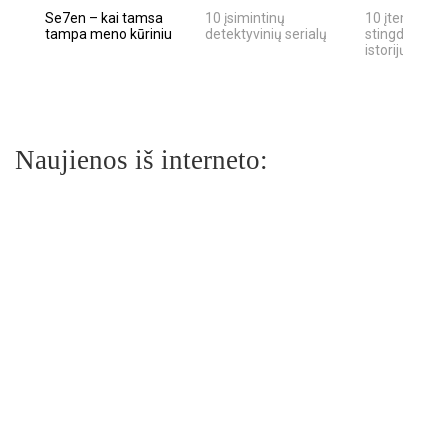
Se7en – kai tamsa
10 įsimintinų
10 įtemptų, k
tampa meno kūriniu
detektyvinių serialų
stingdančių k
istorijų
Naujienos iš interneto: