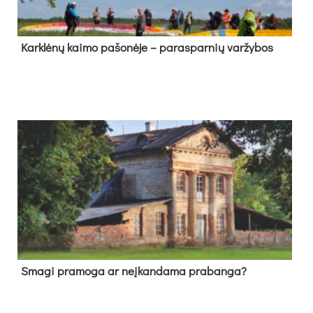
Kark­lė­nų kai­mo pa­šo­nė­je – pa­ras­par­nių var­žy­bos
Sma­gi pra­mo­ga ar neį­kan­da­ma pra­ban­ga?