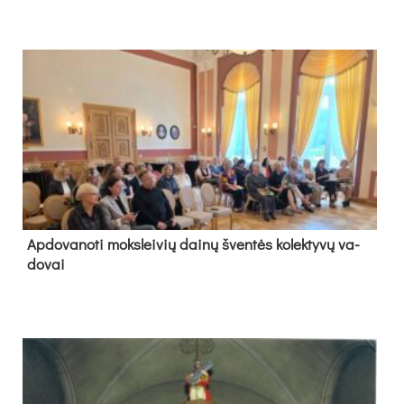
Ap­do­va­no­ti moks­lei­vių dai­nų šven­tės ko­lek­ty­vų va­
do­vai