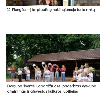
Iš Plungės – į tarptautinę nekilnojamojo turto rinką
Dvi­gu­ba šven­tė La­bar­džiuo­se: pa­gerb­tas vys­ku­po
at­mi­ni­mas ir at­švęs­tas kul­tū­ros ju­bi­lie­jus