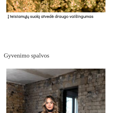
Į tei­sia­mų­jų suo­lą at­ve­dė drau­go vai­šin­gu­mas
Gyvenimo spalvos