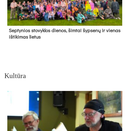
Sep­ty­nios sto­vyk­los die­nos, šim­tai šyp­se­nų ir vie­nas
iš­ti­ki­mas lie­tus
Kultūra