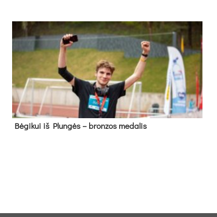
Bė­gi­kui iš Plun­gės – bron­zos me­da­lis