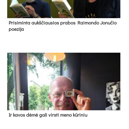
Pri­si­min­ta aukš­čiau­sios pra­bos Rai­mon­do Jo­nu­čio
poe­zi­ja
Ir ka­vos dė­mė ga­li virs­ti me­no kū­ri­niu