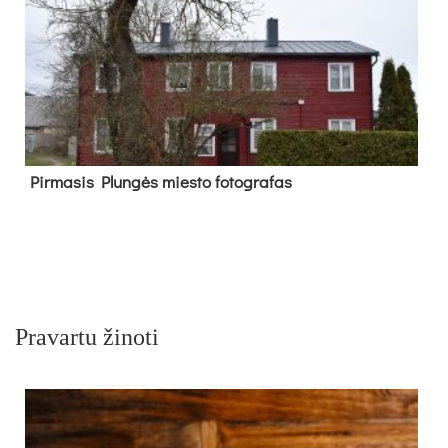
Pir­ma­sis Plun­gės mies­to fo­tog­ra­fas
Pravartu žinoti