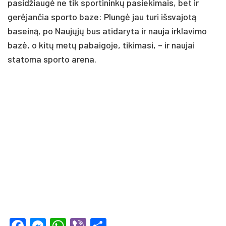
pasidžiaugė ne tik sportininkų pasiekimais, bet ir
gerėjančia sporto baze: Plungė jau turi išsvajotą
baseiną, po Naujųjų bus atidaryta ir nauja irklavimo
bazė, o kitų metų pabaigoje, tikimasi, – ir naujai
statoma sporto arena.
Facebook
Messenger
WhatsApp
Viber
Share