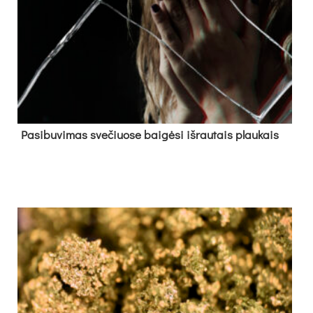
Pa­si­bu­vi­mas sve­čiuo­se bai­gė­si iš­rau­tais plau­kais