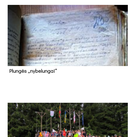
Plun­gės „ny­be­lun­gai“