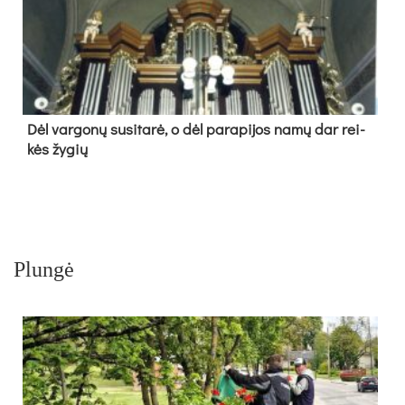
Dėl var­go­nų su­si­ta­rė, o dėl pa­ra­pi­jos na­mų dar rei­
kės žy­gių
Plungė