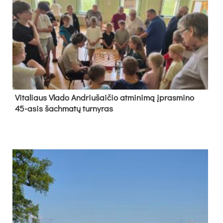
Vi­ta­liaus Vla­do And­riu­šai­čio at­mi­ni­mą įpras­mi­no
45-asis šach­ma­tų tur­ny­ras