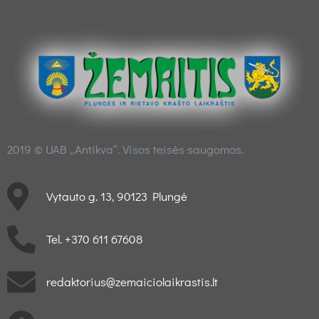
2019 © UAB „Antikva“. Visos teisės saugomos.
Vytauto g. 13, 90123 Plungė
Tel. +370 611 67608
redaktorius@zemaiciolaikrastis.lt