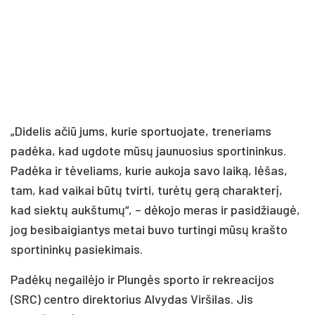
„Didelis ačiū jums, kurie sportuojate, treneriams
padėka, kad ugdote mūsų jaunuosius sportininkus.
Padėka ir tėveliams, kurie aukoja savo laiką, lėšas,
tam, kad vaikai būtų tvirti, turėtų gerą charakterį,
kad siektų aukštumų“, – dėkojo meras ir pasidžiaugė,
jog besibaigiantys metai buvo turtingi mūsų krašto
sportininkų pasiekimais.
Padėkų negailėjo ir Plungės sporto ir rekreacijos
(SRC) centro direktorius Alvydas Viršilas. Jis