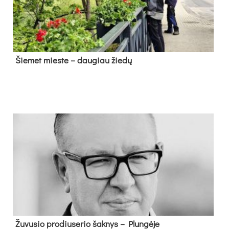
Šie­met mies­te – dau­giau žie­dų
Žu­vu­sio pro­diu­se­rio šak­nys – Plun­gė­je