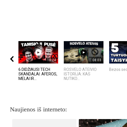
10:24
08:03
6 DIDŽIAUSI TECH
ROSVELO ATEIVIO
Bezos sec
SKANDALAI: AFEROS,
ISTORIJA: KAS
MELAI IR...
NUTIKO...
Naujienos iš interneto: