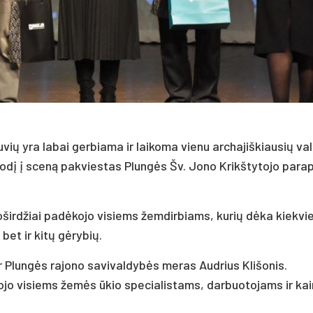
uvių yra labai gerbiama ir laikoma vienu archajiškiausių val
 žodį į sceną pakviestas Plungės Šv. Jono Krikštytojo parap
širdžiai padėkojo visiems žemdirbiams, kurių dėka kiekvi
bet ir kitų gėrybių.
r Plungės rajono savivaldybės meras Audrius Klišonis.
ojo visiems žemės ūkio specialistams, darbuotojams ir ka