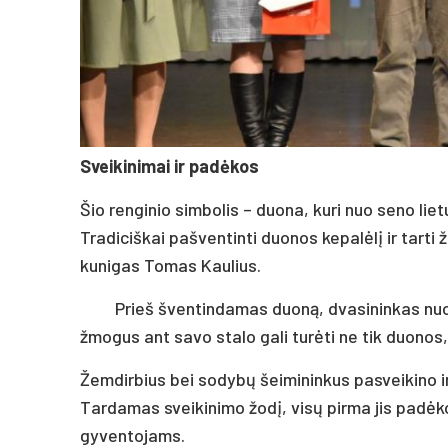
Sveikinimai ir padėkos
Šio renginio simbolis – duona, kuri nuo seno liet
Tradiciškai pašventinti duonos kepalėlį ir tarti
kunigas Tomas Kaulius.
Prieš šventindamas duoną, dvasininkas nuo
žmogus ant savo stalo gali turėti ne tik duonos, 
Žemdirbius bei sodybų šeimininkus pasveikino i
Tardamas sveikinimo žodį, visų pirma jis padėk
gyventojams.