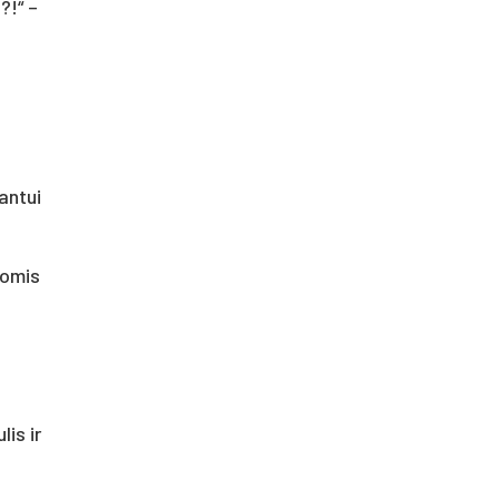
?!“ –
antui
iomis
is ir