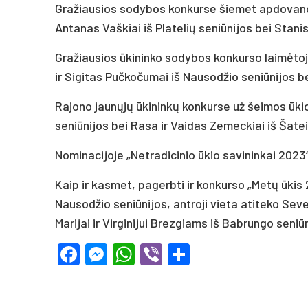
Gražiausios sodybos konkurse šiemet apdovanoti 
Antanas Vaškiai iš Platelių seniūnijos bei Stani
Gražiausios ūkininko sodybos konkurso laimėtoja
ir Sigitas Pučkočumai iš Nausodžio seniūnijos be
Rajono jaunųjų ūkininkų konkurse už šeimos ūki
seniūnijos bei Rasa ir Vaidas Zemeckiai iš Šatei
Nominacijoje „Netradicinio ūkio savininkai 2023“
Kaip ir kasmet, pagerbti ir konkurso „Metų ūkis 2
Nausodžio seniūnijos, antroji vieta atiteko Sever
Marijai ir Virginijui Brezgiams iš Babrungo seniūn
Facebook
Messenger
WhatsApp
Viber
Share