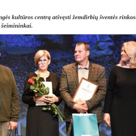
ngės kultūros centrą atšvęsti žemdirbių šventės rinkos
 šeimininkai.