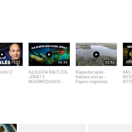
11:22
06:39
02:52
rets LT
KĄ SLEPIA BALTIJOS
Klaipedos apsk. -
KAS 
JŪRA? 5
Kalotes ežeras -
INTE
NUGRIMZDUSIOS...
Pajūrio regioninis...
ISTO