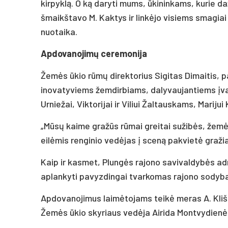
kirpyklą. O ką daryti mums, ūkininkams, kurie da
šmaikštavo M. Kaktys ir linkėjo visiems smagiai p
nuotaika.
Apdovanojimų ceremonija
Žemės ūkio rūmų direktorius Sigitas Dimaitis, 
inovatyviems žemdirbiams, dalyvaujantiems įva
Urniežai, Viktorijai ir Viliui Žaltauskams, Marijui 
„Mūsų kaime gražūs rūmai greitai sužibės, žem
eilėmis renginio vedėjas į sceną pakvietė graži
Kaip ir kasmet, Plungės rajono savivaldybės ad
aplankyti pavyzdingai tvarkomas rajono sodybas 
Apdovanojimus laimėtojams teikė meras A. Klišon
Žemės ūkio skyriaus vedėja Airida Montvydienė