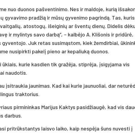
me nuo duonos pašventinimo. Nes ir maldoje, kurią išsako
isų gyvavimo pradžią ir mūsų gyvenimo pagrindą. Tas, kuris
aitgalių, atostogų, išeiginių ar šventų dienų. Didelis dėku
ę ir mylintys savo darbą“, – kalbėjo A. Klišonis ir pridūrė,
 gyventojo. Juk retas susimąstom, kiek žemdirbiai, ūkinin
me nusipirkti pakelį pieno ar kepaliuką duonos.
kiais, kurie kasdien tik gražėja, stiprėja, įsigyjama vis
ai naudotis.
au įsitraukia jaunimas. Kad kai kurie jaunuoliai, dar netur
lingus traktorius.
yriaus pirmininkas Marijus Kaktys pasidžiaugė, kad vis dau
us darbus.
i pritrūkstantys laisvo laiko, kaip nespėja šuns nuvesti į