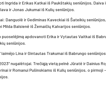
Ingrida ir Erikas Katkai iš Paukštakių seniūnijos, Daiva i
slava ir Jonas Jukumai iš Kulių seniūnijos.
i: Danguolė ir Gediminas Kaveckiai iš Šateikių seniūnijos
i Milda Balsienė iš Žemaičių Kalvarijos seniūnijos.
o puoselėjimą apdovanoti Erika ir Vytautas Vaitkai iš Bab
kių seniūnijos.
 laimėjo Lina ir Gintautas Trakumai iš Babrungo seniūnijos
023“ nugalėtojai. Trečiąją vietą pelnė Jūratė ir Dainius Roj
inai ir Romanui Pušinskiams iš Kulių seniūnijos, o pirmoji 
ijos.