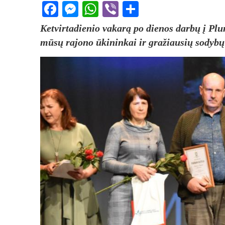
Facebook
Messenger
WhatsApp
Viber
Share
Ketvirtadienio vakarą po dienos darbų į Plu
mūsų rajono ūkininkai ir gražiausių sodybų