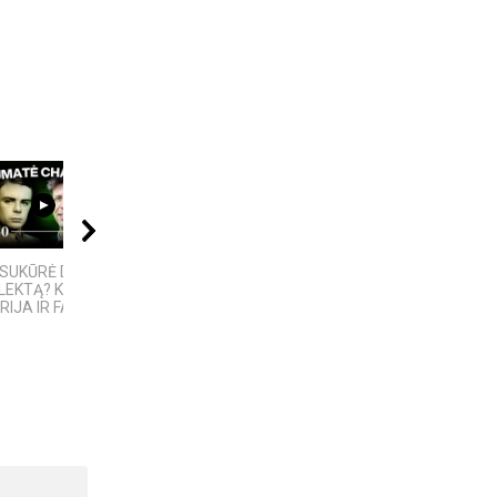
07:18
17:03
12:32
SUKŪRĖ DIRBTINĮ
„Bręstantis blogis“ –
„Septynių Karalysčių
LEKTĄ? KILMĖS
kriminalinis serialas
Riteris" – kai
RIJA IR FAKTAI
pakeitęs televizijos...
paprastumas nugali