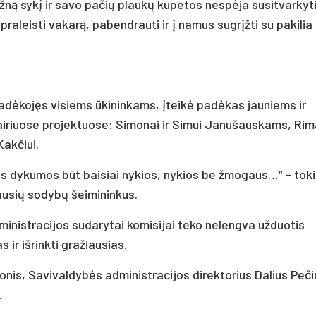
žną sykį ir savo pačių plaukų kupetos nespėja susitvarkyti
raleisti vakarą, pabendrauti ir į namus sugrįžti su pakilia
padėkojęs visiems ūkininkams, įteikė padėkas jauniems ir
iriuose projektuose: Simonai ir Simui Janušauskams, Rim
Kakčiui.
ės dykumos būt baisiai nykios, nykios be žmogaus…“ – tok
ausių sodybų šeimininkus.
ministracijos sudarytai komisijai teko nelengva užduotis
ir išrinkti gražiausias.
is, Savivaldybės administracijos direktorius Dalius Pečiul
.