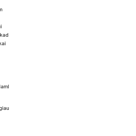
m
i
 kad
kai
ėdamI
giau