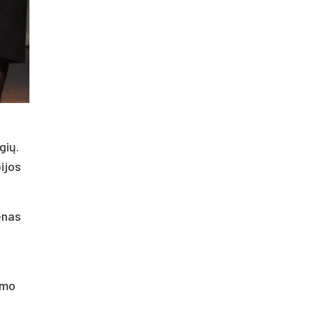
gių.
ijos
enas
imo