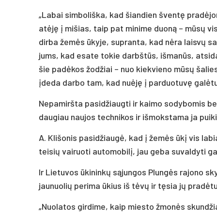
„Labai simboliška, kad šiandien šventę pradėjo
atėję į mišias, taip pat minime duoną – mūsų v
dirba žemės ūkyje, supranta, kad nėra laisvų sav
jums, kad esate tokie darbštūs, išmanūs, atsidav
šie padėkos žodžiai – nuo kiekvieno mūsų šalies
įdeda darbo tam, kad nuėję į parduotuvę galėtu
Nepamiršta pasidžiaugti ir kaimo sodybomis bei ū
daugiau naujos technikos ir išmokstama ja puiki
A. Klišonis pasidžiaugė, kad į žemės ūkį vis labi
teisių vairuoti automobilį, jau geba suvaldyti ga
Ir Lietuvos ūkininkų sąjungos Plungės rajono sk
jaunuolių perima ūkius iš tėvų ir tęsia jų pradėt
„Nuolatos girdime, kaip miesto žmonės skundžias