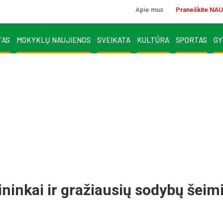
Apie mus
Praneškite NAU
TAS
MOKYKLŲ NAUJIENOS
SVEIKATA
KULTŪRA
SPORTAS
GY
ninkai ir gražiausių sodybų šeim