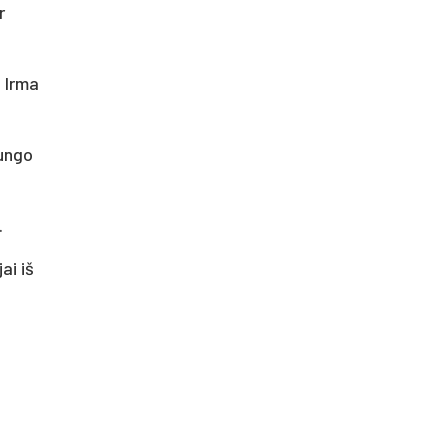
r
, Irma
rungo
.
ai iš
–