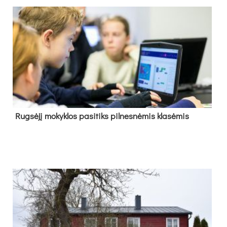
Rug­sė­jį mo­kyk­los pa­si­tiks pil­nes­nė­mis kla­sė­mis