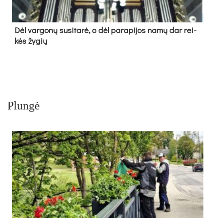
Dėl var­go­nų su­si­ta­rė, o dėl pa­ra­pi­jos na­mų dar rei­
kės žy­gių
Plungė