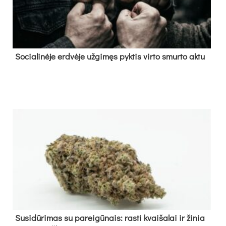
So­cia­li­nė­je erd­vė­je už­gi­męs pyk­tis vir­to smur­to ak­tu
Su­si­dū­ri­mas su pa­rei­gū­nais: ras­ti kvai­ša­lai ir ži­nia