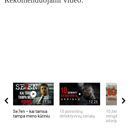
Rekomenduojami video:
17:50
12:25
Se7en – kai tamsa
10 įsimintinų
10 įtemptų, k
tampa meno kūriniu
detektyvinių serialų
stingdančių k
istorijų