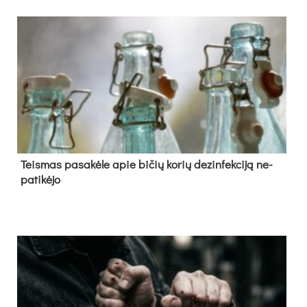
Teis­mas pa­sa­kė­le apie bi­čių ko­rių de­zin­fek­ci­ją ne­
pa­ti­kė­jo