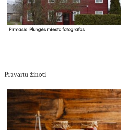
Pir­ma­sis Plun­gės mies­to fo­tog­ra­fas
Pravartu žinoti