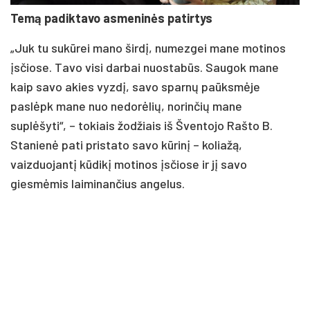
Temą padiktavo asmeninės patirtys
„Juk tu sukūrei mano širdį, numezgei mane motinos
įsčiose. Tavo visi darbai nuostabūs. Saugok mane
kaip savo akies vyzdį, savo sparnų paūksmėje
paslėpk mane nuo nedorėlių, norinčių mane
suplėšyti“, – tokiais žodžiais iš Šventojo Rašto B.
Stanienė pati pristato savo kūrinį – koliažą,
vaizduojantį kūdikį motinos įsčiose ir jį savo
giesmėmis laiminančius angelus.