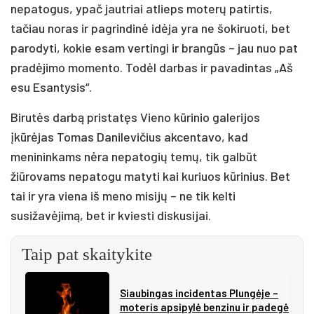
nepatogus, ypač jautriai atlieps moterų patirtis,
tačiau noras ir pagrindinė idėja yra ne šokiruoti, bet
parodyti, kokie esam vertingi ir brangūs – jau nuo pat
pradėjimo momento. Todėl darbas ir pavadintas „Aš
esu Esantysis“.
Birutės darbą pristatęs Vieno kūrinio galerijos
įkūrėjas Tomas Danilevičius akcentavo, kad
menininkams nėra nepatogių temų, tik galbūt
žiūrovams nepatogu matyti kai kuriuos kūrinius. Bet
tai ir yra viena iš meno misijų – ne tik kelti
susižavėjimą, bet ir kviesti diskusijai.
Taip pat skaitykite
Siau­bin­gas in­ci­den­tas Plun­gė­je –
mo­te­ris ap­si­py­lė ben­zi­nu ir pa­de­gė