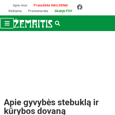
Apie mus
Praneškite NAUJIENĄ!
Reklama
Prenumerata
Skaityti PDF
Apie gyvybės stebuklą ir
kūrybos dovaną