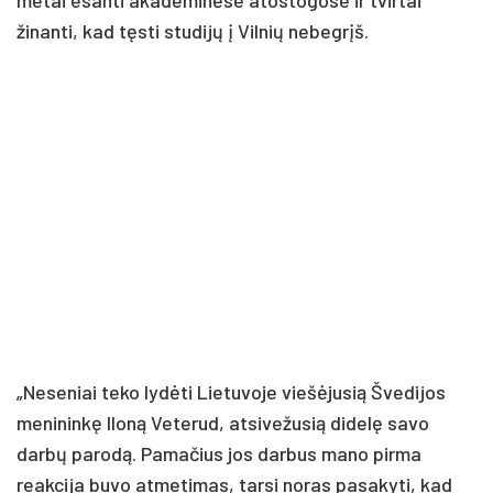
metai esanti akademinėse atostogose ir tvirtai
žinanti, kad tęsti studijų į Vilnių nebegrįš.
„Neseniai teko lydėti Lietuvoje viešėjusią Švedijos
menininkę Iloną Veterud, atsivežusią didelę savo
darbų parodą. Pamačius jos darbus mano pirma
reakcija buvo atmetimas, tarsi noras pasakyti, kad