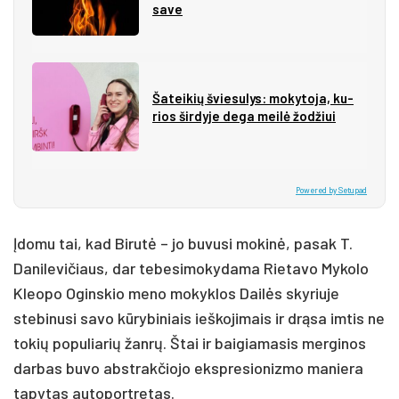
sa­ve
Ša­tei­kių švie­su­lys: mo­ky­to­ja, ku­
rios šir­dy­je de­ga mei­lė žo­džiui
Powered by Setupad
Įdomu tai, kad Birutė – jo buvusi mokinė, pasak T.
Danilevičiaus, dar tebesimokydama Rietavo Mykolo
Kleopo Oginskio meno mokyklos Dailės skyriuje
stebinusi savo kūrybiniais ieškojimais ir drąsa imtis ne
tokių populiarių žanrų. Štai ir baigiamasis merginos
darbas buvo abstrakčiojo ekspresionizmo maniera
tapytas autoportretas.