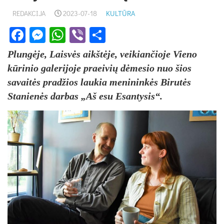
REDAKCIJA
2023-07-18
KULTŪRA
Facebook
Messenger
WhatsApp
Viber
Share
Plungėje, Laisvės aikštėje, veikiančioje Vieno
kūrinio galerijoje praeivių dėmesio nuo šios
savaitės pradžios laukia menininkės Birutės
Stanienės darbas „Aš esu Esantysis“.