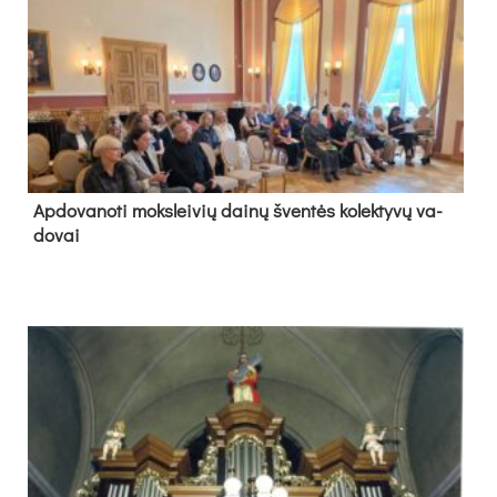
Ap­do­va­no­ti moks­lei­vių dai­nų šven­tės ko­lek­ty­vų va­
do­vai