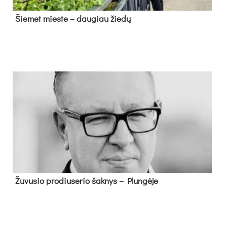
Šie­met mies­te – dau­giau žie­dų
Žu­vu­sio pro­diu­se­rio šak­nys – Plun­gė­je