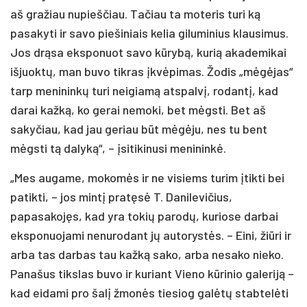
aš gražiau nupieščiau. Tačiau ta moteris turi ką
pasakyti ir savo piešiniais kelia giluminius klausimus.
Jos drąsa eksponuot savo kūrybą, kurią akademikai
išjuoktų, man buvo tikras įkvėpimas. Žodis „mėgėjas“
tarp menininkų turi neigiamą atspalvį, rodantį, kad
darai kažką, ko gerai nemoki, bet mėgsti. Bet aš
sakyčiau, kad jau geriau būt mėgėju, nes tu bent
mėgsti tą dalyką“, – įsitikinusi menininkė.
„Mes augame, mokomės ir ne visiems turim įtikti bei
patikti, – jos mintį pratęsė T. Danilevičius,
papasakojęs, kad yra tokių parodų, kuriose darbai
eksponuojami nenurodant jų autorystės. – Eini, žiūri ir
arba tas darbas tau kažką sako, arba nesako nieko.
Panašus tikslas buvo ir kuriant Vieno kūrinio galeriją –
kad eidami pro šalį žmonės tiesiog galėtų stabtelėti