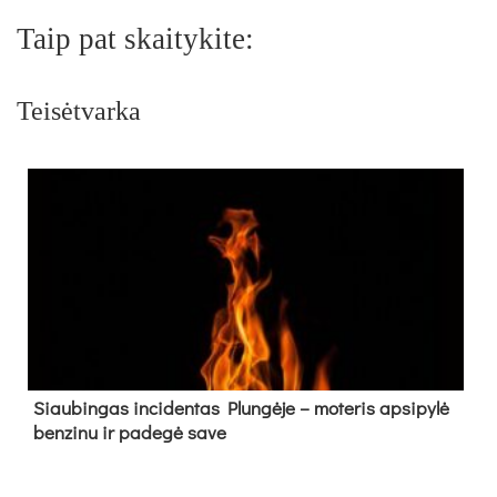
Taip pat skaitykite:
Teisėtvarka
Siau­bin­gas in­ci­den­tas Plun­gė­je – mo­te­ris ap­si­py­lė
ben­zi­nu ir pa­de­gė sa­ve