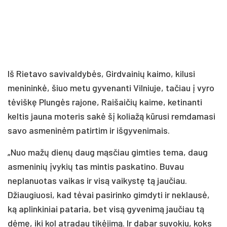
Iš Rietavo savivaldybės, Girdvainių kaimo, kilusi
menininkė, šiuo metu gyvenanti Vilniuje, tačiau į vyro
tėviškę Plungės rajone, Raišaičių kaime, ketinanti
keltis jauna moteris sakė šį koliažą kūrusi remdamasi
savo asmeninėm patirtim ir išgyvenimais.
„Nuo mažų dienų daug mąsčiau gimties tema, daug
asmeninių įvykių tas mintis paskatino. Buvau
neplanuotas vaikas ir visą vaikystę tą jaučiau.
Džiaugiuosi, kad tėvai pasirinko gimdyti ir neklausė,
ką aplinkiniai pataria, bet visą gyvenimą jaučiau tą
dėmę, iki kol atradau tikėjimą. Ir dabar suvokiu, koks