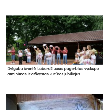
Dvi­gu­ba šven­tė La­bar­džiuo­se: pa­gerb­tas vys­ku­po
at­mi­ni­mas ir at­švęs­tas kul­tū­ros ju­bi­lie­jus