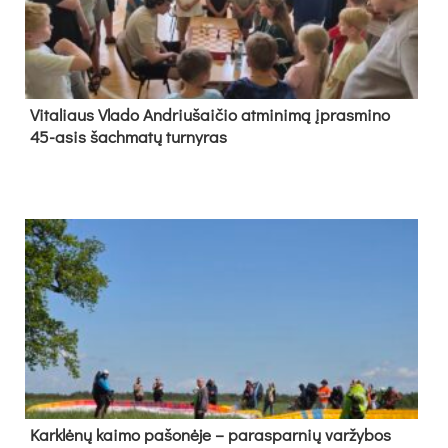
Vi­ta­liaus Vla­do And­riu­šai­čio at­mi­ni­mą įpras­mi­no
45-asis šach­ma­tų tur­ny­ras
Kark­lė­nų kai­mo pa­šo­nė­je – pa­ras­par­nių var­žy­bos