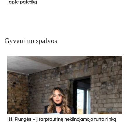
apie paieš­ką
Gyvenimo spalvos
Iš Plungės – į tarptautinę nekilnojamojo turto rinką