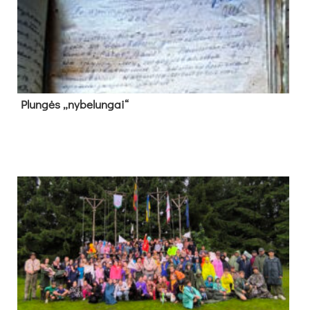
Plun­gės „ny­be­lun­gai“