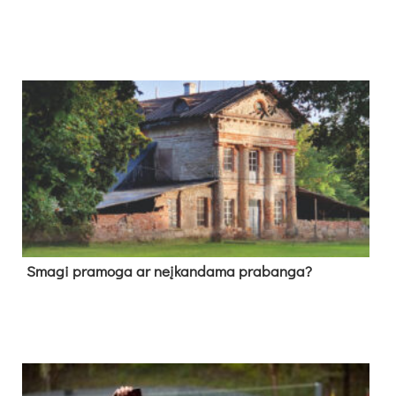
Sma­gi pra­mo­ga ar neį­kan­da­ma pra­ban­ga?