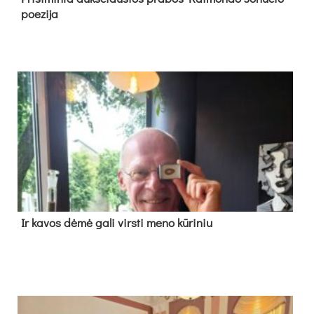
poe­zi­ja
Ir ka­vos dė­mė ga­li virs­ti me­no kū­ri­niu