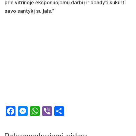
prie vitrinoje eksponuojamų darbų ir bandyti sukurti
savo santykį su jais.“
Facebook
Messenger
WhatsApp
Viber
Share