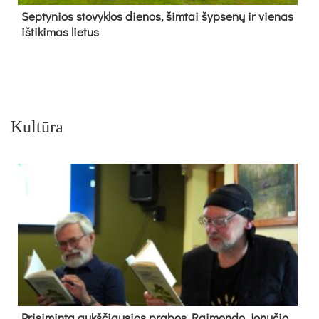
Sep­ty­nios sto­vyk­los die­nos, šim­tai šyp­se­nų ir vie­nas
iš­ti­ki­mas lie­tus
Kultūra
Pri­si­min­ta aukš­čiau­sios pra­bos Rai­mon­do Jo­nu­čio