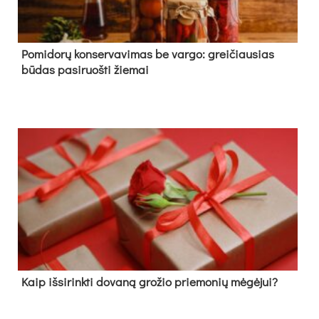
Pomidorų konservavimas be vargo: greičiausias
būdas pasiruošti žiemai
Kaip išsirinkti dovaną grožio priemonių mėgėjui?