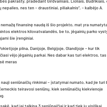
ės pakrašty, pradedant Girdvainiais, Lioliais, Budrikiais, 
epalies, nes ten – draustiniai, piliakalnis“, – kalbėjo A.
nemažą finansinę naudą iš šio projekto, mat yra numatyt
s elektros kilovatvalandės, be to, jėgainių parko vysty
jami šie įrenginiai.
ietijoje pilna, Danijoje, Belgijoje, Olandijoje – kur tik
čiasi vėjo jėgainių parkai. Nes dabar kas turi elektros, tas 
ęsė meras
auji seniūnaičių rinkimai – įstatymai numato, kad jie turi 
Černeckis teiravosi seniūnų, kiek seniūnaičių kiekvienoje
ug.
ė, kad jai talkina 3 seniūnaičiai ir kad tiek jų visiškai