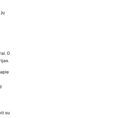
 jų
s
ai. O
ijas.
 apie
d
ti su