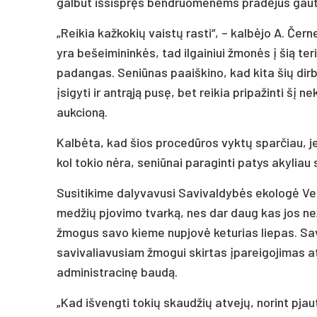
galbūt išsispręs bendruomenėms pradėjus gauti
„Reikia kažkokių vaistų rasti“, – kalbėjo A. Čer
yra bešeimininkės, tad ilgainiui žmonės į šią ter
padangas. Seniūnas paaiškino, kad kita šių dirb
įsigyti ir antrąją pusę, bet reikia pripažinti šį n
aukcioną.
Kalbėta, kad šios procedūros vyktų sparčiau, je
kol tokio nėra, seniūnai paraginti patys akyliau s
Susitikime dalyvavusi Savivaldybės ekologė Ves
medžių pjovimo tvarką, nes dar daug kas jos n
žmogus savo kieme nupjovė keturias liepas. Sa
savivaliavusiam žmogui skirtas įpareigojimas atl
administracinę baudą.
„Kad išvengti tokių skaudžių atvejų, norint pjau