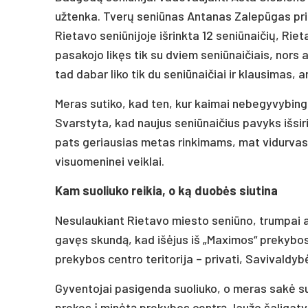
užtenka. Tverų seniūnas Antanas Zalepūgas prisi
Rietavo seniūnijoje išrinkta 12 seniūnaičių, R
pasakojo likęs tik su dviem seniūnaičiais, nors a
tad dabar liko tik du seniūnaičiai ir klausimas, a
Meras sutiko, kad ten, kur kaimai nebegyvybingi
Svarstyta, kad naujus seniūnaičius pavyks išsiri
pats geriausias metas rinkimams, mat vidurvas
visuomeninei veiklai.
Kam suoliuko reikia, o ką duobės siutina
Nesulaukiant Rietavo miesto seniūno, trumpai 
gavęs skundą, kad išėjus iš „Maximos“ prekybos c
prekybos centro teritorija – privati, Savivaldybė
Gyventojai pasigenda suoliuko, o meras sakė su
prekes į minėtą prekybos centrą, laužo šaligatv