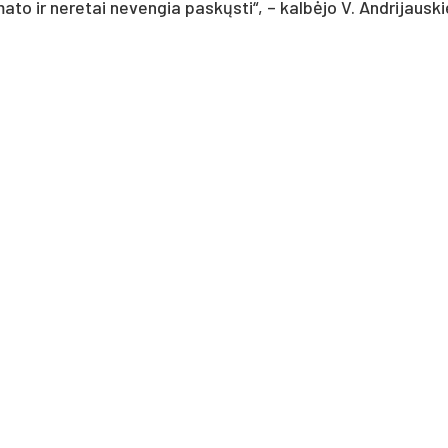
mato ir neretai nevengia paskųsti“, – kalbėjo V. Andrijauski