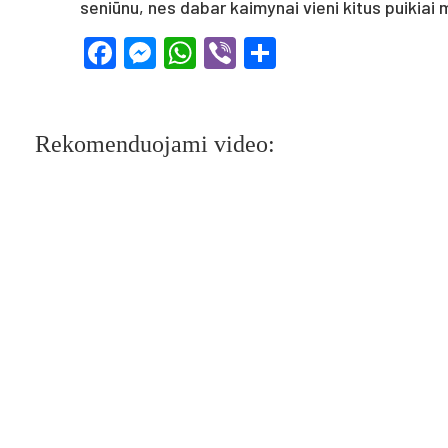
seniūnu, nes dabar kaimynai vieni kitus puikiai 
Facebook
Messenger
WhatsApp
Viber
Share
Rekomenduojami video: