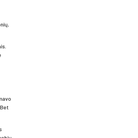
onių,
is.
e
rmavo
 Bet
s
uobių