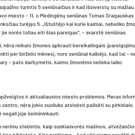
pažino turintis 5 seniūnaičius ir kad išsiverstų su mažiau.
ietavo miesto – 11, o Medingėnų seniūnas Tomas Sragauskas
nksčiau turėjęs 5. „Ištuštėjo kai kurie kaimai, nebeliko žm
r jie norės toliau eiti šias pareigas“, – svarstė seniūnas.
, nėra reikalo žmones apkrauti bereikalingais įpareigojima
nkti per birželio mėnesį, nors seniūnai kalbėjo, kad tai – n
ary – pats darbymetis, kaimo žmonėms nelieka laiko
apžvelgtos ir aktualiausios miesto problemos. Meras info
entro, nėra jokio suoliuko atsisėsti pailsėti su pirkiniais.
 negali joje šeimininkauti.
 nerimu stebintis, kaip sunkiasvorės mašinos, atvežančio
į ties biblioteka. Kita problema – kad vėluojama pradėti d