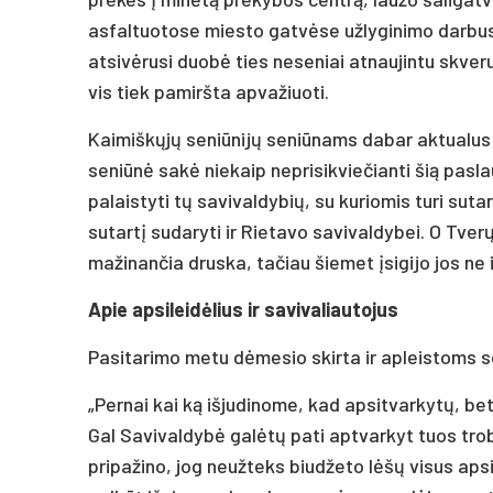
asfaltuotose miesto gatvėse užlyginimo darbus. 
atsivėrusi duobė ties neseniai atnaujintu skveru.
vis tiek pamiršta apvažiuoti.
Kaimiškųjų seniūnijų seniūnams dabar aktualus 
seniūnė sakė niekaip neprisikviečianti šią pasl
palaistyti tų savivaldybių, su kuriomis turi suta
sutartį sudaryti ir Rietavo savivaldybei. O Tve
mažinančia druska, tačiau šiemet įsigijo jos ne 
Apie apsileidėlius ir savivaliautojus
Pasitarimo metu dėmesio skirta ir apleistoms
„Pernai kai ką išjudinome, kad apsitvarkytų, be
Gal Savivaldybė galėtų pati aptvarkyt tuos tro
pripažino, jog neužteks biudžeto lėšų visus aps