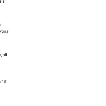
eis
a
tojai
gali
būti