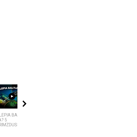
06:39
08:01
06:28
LEPIA BALTIJOS
4 PASAULINĖS
KAS IŠRADO
? 5
TECHNOLOGIJOS,
ELEKTRĄ? 6
IMZDUSIOS...
KURIAS SUKŪRĖ...
MOKSLININKAI,...