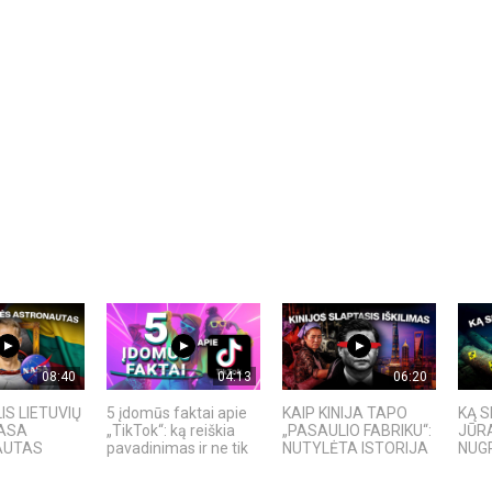
08:40
04:13
06:20
IS LIETUVIŲ
5 įdomūs faktai apie
KAIP KINIJA TAPO
KĄ S
NASA
„TikTok“: ką reiškia
„PASAULIO FABRIKU“:
JŪRA
AUTAS
pavadinimas ir ne tik
NUTYLĖTA ISTORIJA
NUGR