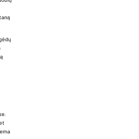
ntaną
ugėdų
a
ią
se.
et
blema