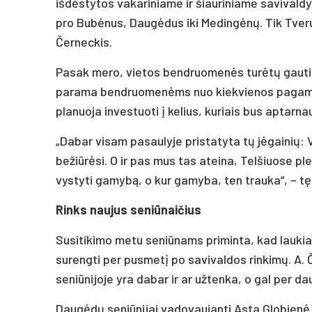
išdėstytos vakariniame ir šiauriniame savivaldyb
pro Bubėnus, Daugėdus iki Medingėnų. Tik Tverų n
Černeckis.
Pasak mero, vietos bendruomenės turėtų gauti 
parama bendruomenėms nuo kiekvienos pagaminto
planuoja investuoti į kelius, kuriais bus aptarnau
„Dabar visam pasaulyje pristatyta tų jėgainių: Vok
bežiūrėsi. O ir pas mus tas ateina, Telšiuose ple
vystyti gamybą, o kur gamyba, ten trauka“, – t
Rinks naujus seniūnaičius
Susitikimo metu seniūnams priminta, kad laukia n
surengti per pusmetį po savivaldos rinkimų. A. 
seniūnijoje yra dabar ir ar užtenka, o gal per da
Daugėdų seniūnijai vadovaujanti Asta Globienė sak