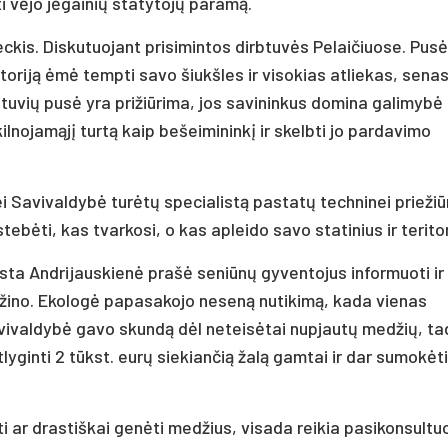
 vėjo jėgainių statytojų paramą.
neckis. Diskutuojant prisimintos dirbtuvės Pelaičiuose. Pusė
itoriją ėmė tempti savo šiukšles ir visokias atliekas, sena
tuvių pusė yra prižiūrima, jos savininkus domina galimybė
ekilnojamąjį turtą kaip bešeimininkį ir skelbti jo pardavimo
i Savivaldybė turėtų specialistą pastatų techninei priežiūr
tebėti, kas tvarkosi, o kas apleido savo statinius ir teritor
ta Andrijauskienė prašė seniūnų gyventojus informuoti ir
ežino. Ekologė papasakojo neseną nutikimą, kada vienas
vivaldybė gavo skundą dėl neteisėtai nupjautų medžių, ta
yginti 2 tūkst. eurų siekiančią žalą gamtai ir dar sumokėti
ti ar drastiškai genėti medžius, visada reikia pasikonsultuo