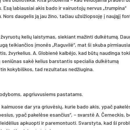
Esą labiausiai akis bado ir vairuotojų nervus „trumpina“
 Nors daugelis ją jau žino, tačiau užsižiopsoję į naująjį fo
žvyruotų kelių laistymas, siekiant mažinti dulkėtumą. Da
augą teikiančios įmonės „Raguvilė“, mat ši skuba pirmiausi
rtis, žvyrkelius. A. Globienė kalbėjo, kad būtų naudinga tok
rų seniūnas sakė kelius barstantis specialia dulkėtumą
itin kokybiškos, tad rezultatas nedžiugina.
 sodyboms, apgriuvusiems pastatams.
t kaimuose dar yra griuvėsių, kurie bado akis, ypač pakelė
besius, ypač pakelėse esančius“, – svarstė A. Černeckis, b
ileidėlius apkuopti ir paremontuoti. Svarstyta, kad ši pro