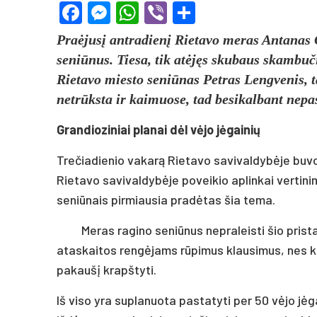
Facebook
Messenger
WhatsApp
Viber
Share
Praėjusį antradienį Rietavo meras Antanas Č
seniūnus. Tiesa, tik atėjęs skubaus skambuči
Rietavo miesto seniūnas Petras Lengvenis, t
netrūksta ir kaimuose, tad besikalbant nepa
Grandioziniai planai dėl vėjo jėgainių
Trečiadienio vakarą Rietavo savivaldybėje buvo
Rietavo savivaldybėje poveikio aplinkai vertini
seniūnais pirmiausia pradėtas šia tema.
Meras ragino seniūnus nepraleisti šio prist
ataskaitos rengėjams rūpimus klausimus, nes kai
pakaušį krapštyti.
Iš viso yra suplanuota pastatyti per 50 vėjo jė