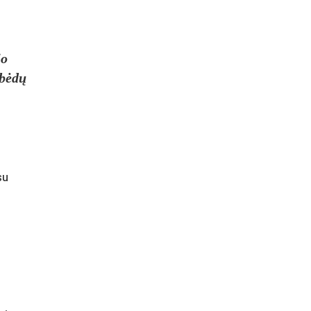
jo
 bėdų
su