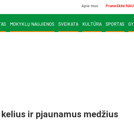
Apie mus
Praneškite NAU
TAS
MOKYKLŲ NAUJIENOS
SVEIKATA
KULTŪRA
SPORTAS
GY
s kelius ir pjaunamus medžius