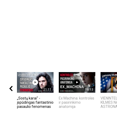
21:11
18:13
„Sostų karai" -
Ex Machina: kontrolės
VIENINTEL
įspūdingas fantastinio
ir pasirinkimo
KILMĖS 
pasaulio fenomenas
anatomija
ASTRON