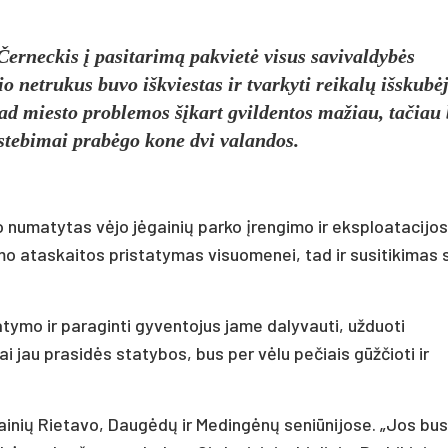
erneckis į pasitarimą pakvietė visus savivaldybės
o netrukus buvo iškviestas ir tvarkyti reikalų išskubė
ad miesto problemos šįkart gvildentos mažiau, tačiau
stebimai prabėgo kone dvi valandos.
 numatytas vėjo jėgainių parko įrengimo ir eksploatacijos
mo ataskaitos pristatymas visuomenei, tad ir susitikimas 
atymo ir paraginti gyventojus jame dalyvauti, užduoti
 jau prasidės statybos, bus per vėlu pečiais gūžčioti ir
gainių Rietavo, Daugėdų ir Medingėnų seniūnijose. „Jos bus