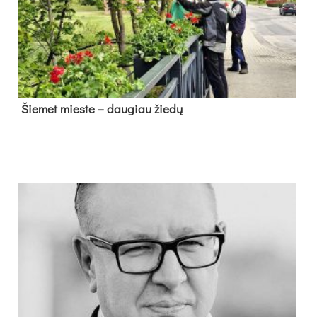
Šie­met mies­te – dau­giau žie­dų