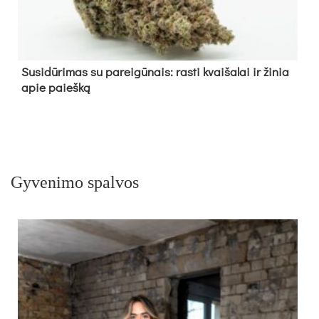
Su­si­dū­ri­mas su pa­rei­gū­nais: ras­ti kvai­ša­lai ir ži­nia
apie paieš­ką
Gyvenimo spalvos