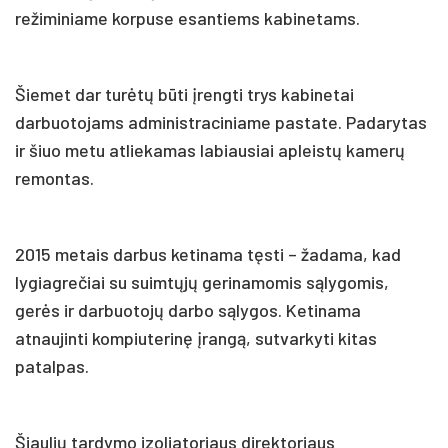
režiminiame korpuse esantiems kabinetams.
Šiemet dar turėtų būti įrengti trys kabinetai
darbuotojams administraciniame pastate. Padarytas
ir šiuo metu atliekamas labiausiai apleistų kamerų
remontas.
2015 metais darbus ketinama tęsti – žadama, kad
lygiagrečiai su suimtųjų gerinamomis sąlygomis,
gerės ir darbuotojų darbo sąlygos. Ketinama
atnaujinti kompiuterinę įrangą, sutvarkyti kitas
patalpas.
Šiaulių tardymo izoliatoriaus direktoriaus