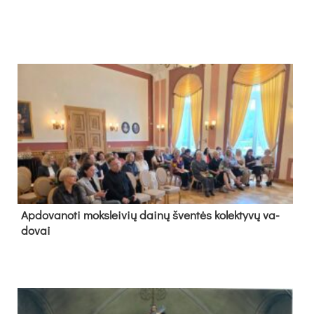
Ap­do­va­no­ti moks­lei­vių dai­nų šven­tės ko­lek­ty­vų va­
do­vai