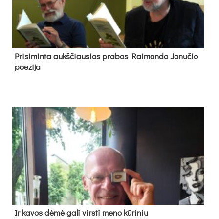
Pri­si­min­ta aukš­čiau­sios pra­bos Rai­mon­do Jo­nu­čio
poe­zi­ja
Ir ka­vos dė­mė ga­li virs­ti me­no kū­ri­niu