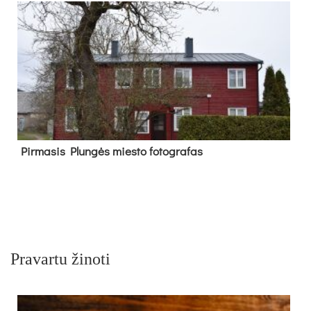
Pir­ma­sis Plun­gės mies­to fo­tog­ra­fas
Pravartu žinoti