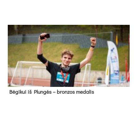
Bė­gi­kui iš Plun­gės – bron­zos me­da­lis