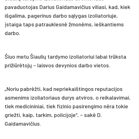
pavaduotojas Darius Gaidamavičius viliasi, kad, kiek
išgalima, pagerinus darbo sąlygas izoliatoriuje,
įstaiga taps patrauklesnė žmonėms, ieškantiems
darbo.
Šiuo metu Šiaulių tardymo izoliatoriui labai trūksta
prižiūrėtojų – laisvos devynios darbo vietos.
„Noriu pabrėžti, kad nepriekaištingos reputacijos
asmenims izoliatoriaus durys atviros, o reikalavimai,
tiek medicininiai, tiek fizinio pasirengimo nėra tokie
griežti, kaip, tarkim, policijoje“, – sakė D.
Gaidamavičius.