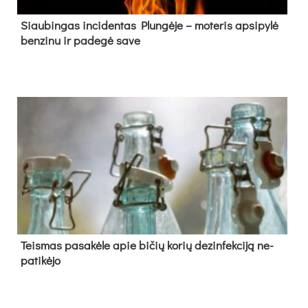
Siau­bin­gas in­ci­den­tas Plun­gė­je – mo­te­ris ap­si­py­lė
ben­zi­nu ir pa­de­gė sa­ve
Teis­mas pa­sa­kė­le apie bi­čių ko­rių de­zin­fek­ci­ją ne­
pa­ti­kė­jo