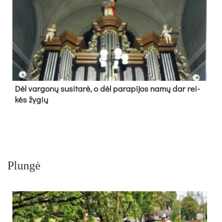
Dėl var­go­nų su­si­ta­rė, o dėl pa­ra­pi­jos na­mų dar rei­
kės žy­gių
Plungė