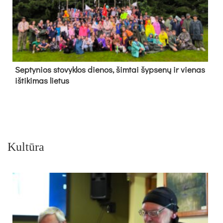
Sep­ty­nios sto­vyk­los die­nos, šim­tai šyp­se­nų ir vie­nas
iš­ti­ki­mas lie­tus
Kultūra