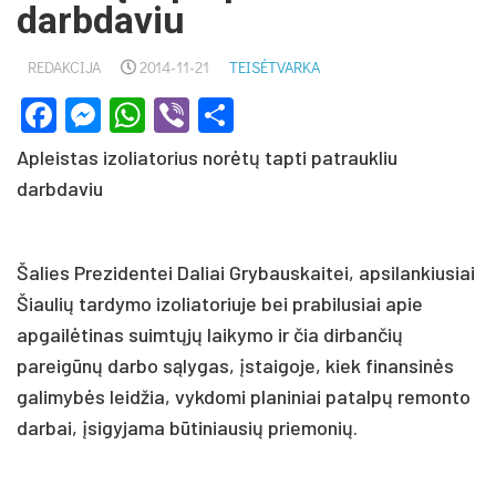
darbdaviu
REDAKCIJA
2014-11-21
TEISĖTVARKA
Facebook
Messenger
WhatsApp
Viber
Share
Apleistas izoliatorius norėtų tapti patraukliu
darbdaviu
Šalies Prezidentei Daliai Grybauskaitei, apsilankiusiai
Šiaulių tardymo izoliatoriuje bei prabilusiai apie
apgailėtinas suimtųjų laikymo ir čia dirbančių
pareigūnų darbo sąlygas, įstaigoje, kiek finansinės
galimybės leidžia, vykdomi planiniai patalpų remonto
darbai, įsigyjama būtiniausių priemonių.