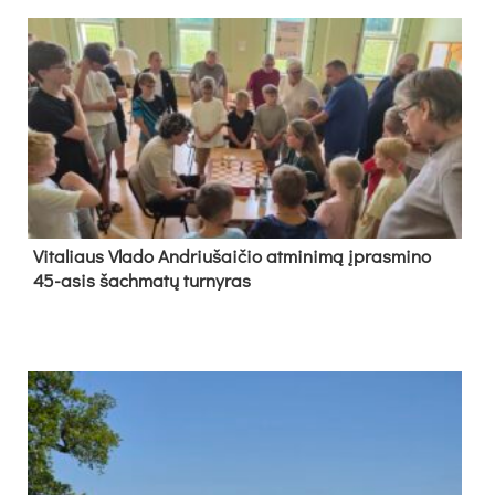
Vi­ta­liaus Vla­do And­riu­šai­čio at­mi­ni­mą įpras­mi­no
45-asis šach­ma­tų tur­ny­ras