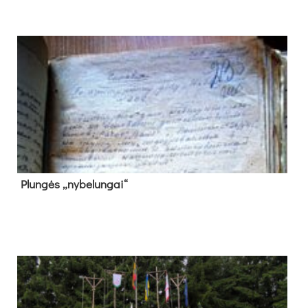
Plun­gės „ny­be­lun­gai“