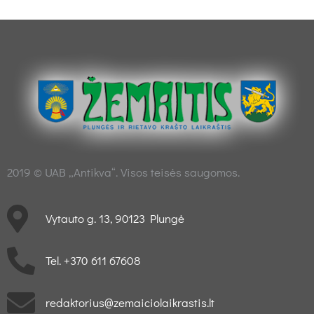
2019 © UAB „Antikva“. Visos teisės saugomos.
Vytauto g. 13, 90123 Plungė
Tel. +370 611 67608
redaktorius@zemaiciolaikrastis.lt