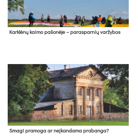
Kark­lė­nų kai­mo pa­šo­nė­je – pa­ras­par­nių var­žy­bos
Sma­gi pra­mo­ga ar neį­kan­da­ma pra­ban­ga?