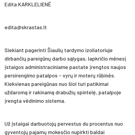
Edita KARKLELIENĖ
edita@skrastas.lt
Siekiant pagerinti Šiaulių tardymo izoliatoriuje
dirbančių pareigūnų darbo sąlygas, lapkričio mėnesį
įstaigos administraciniame pastate įrengtos naujos
persirengimo patalpos – vyrų ir moterų rūbinės.
Kiekvienas pareigūnas nuo šiol turi patikimai
uždaromą ir rakinamą drabužių spintelę, patalpoje
įrengta vėdinimo sistema.
Už įstaigai darbuotojų pervestus du procentus nuo
gyventojų pajamų mokesčio nupirkti baldai