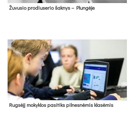
Žu­vu­sio pro­diu­se­rio šak­nys – Plun­gė­je
Rug­sė­jį mo­kyk­los pa­si­tiks pil­nes­nė­mis kla­sė­mis