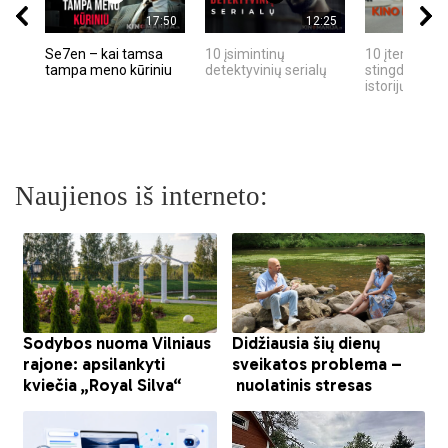
17:50
12:25
Se7en – kai tamsa
10 įsimintinų
10 įtemptų, k
tampa meno kūriniu
detektyvinių serialų
stingdančių k
istorijų
Naujienos iš interneto: