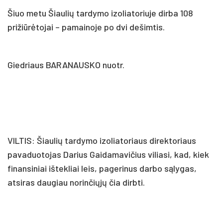
Šiuo metu Šiaulių tardymo izoliatoriuje dirba 108
prižiūrėtojai – pamainoje po dvi dešimtis.
Giedriaus BARANAUSKO nuotr.
VILTIS: Šiaulių tardymo izoliatoriaus direktoriaus
pavaduotojas Darius Gaidamavičius viliasi, kad, kiek
finansiniai ištekliai leis, pagerinus darbo sąlygas,
atsiras daugiau norinčiųjų čia dirbti.