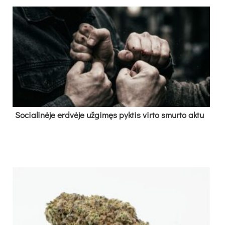
So­cia­li­nė­je erd­vė­je už­gi­męs pyk­tis vir­to smur­to ak­tu