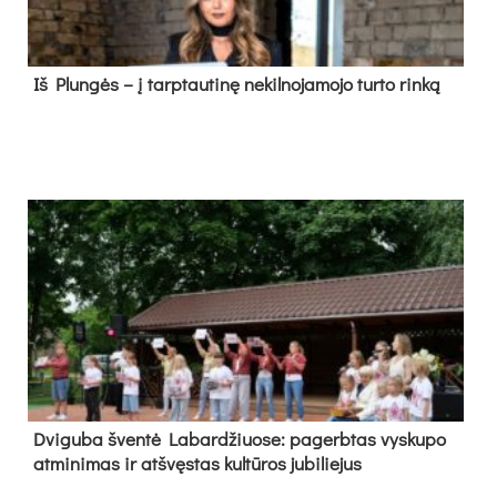
Iš Plungės – į tarptautinę nekilnojamojo turto rinką
Dvi­gu­ba šven­tė La­bar­džiuo­se: pa­gerb­tas vys­ku­po
at­mi­ni­mas ir at­švęs­tas kul­tū­ros ju­bi­lie­jus