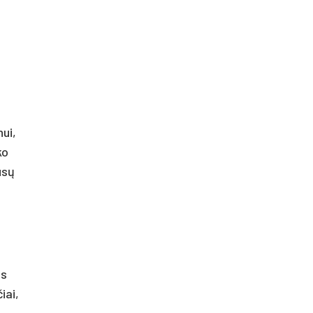
nui,
ko
ūsų
as
iai,