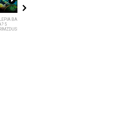
06:39
02:52
21:11
LEPIA BALTIJOS
Klaipedos apsk. -
„Sostų karai" -
? 5
Kalotes ežeras -
įspūdingas fantastinio
IMZDUSIOS...
Pajūrio regioninis...
pasaulio fenomenas