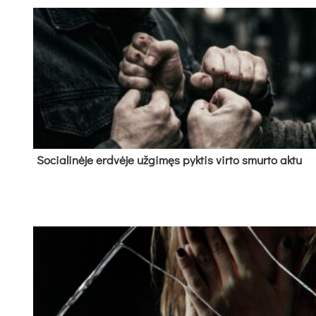
So­cia­li­nė­je erd­vė­je už­gi­męs pyk­tis vir­to smur­to ak­tu