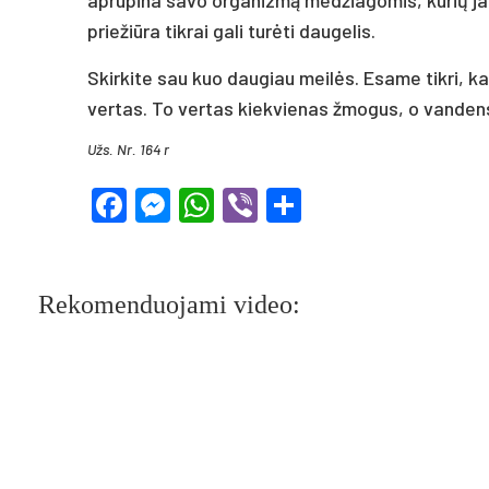
priežiūra tikrai gali turėti daugelis.
Skirkite sau kuo daugiau meilės. Esame tikri, kad
vertas. To vertas kiekvienas žmogus, o vandens 
Užs. Nr. 164 r
Facebook
Messenger
WhatsApp
Viber
Share
Rekomenduojami video: