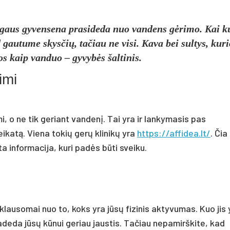
mogaus gyvensena prasideda nuo vandens gėrimo. Kai k
 gautume skysčių, tačiau ne visi. Kava bei sultys, kuri
s kaip vanduo – gyvybės šaltinis.
imi
i, o ne tik geriant vandenį. Tai yra ir lankymasis pas
eikatą. Viena tokių gerų klinikų yra
https://affidea.lt/
. Čia
ta informacija, kuri padės būti sveiku.
riklausomai nuo to, koks yra jūsų fizinis aktyvumas. Kuo jis 
padeda jūsų kūnui geriau jaustis. Tačiau nepamirškite, kad