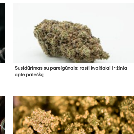
Su­si­dū­ri­mas su pa­rei­gū­nais: ras­ti kvai­ša­lai ir ži­nia
apie paieš­ką