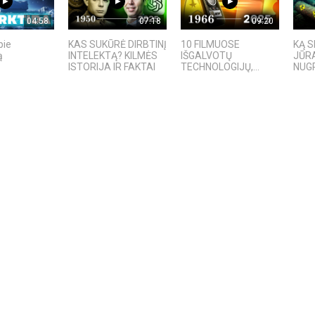
04:58
07:18
09:20
pie
KAS SUKŪRĖ DIRBTINĮ
10 FILMUOSE
KĄ S
ą
INTELEKTĄ? KILMĖS
IŠGALVOTŲ
JŪRA
ISTORIJA IR FAKTAI
TECHNOLOGIJŲ,...
NUGR