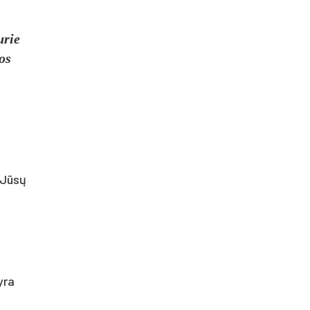
urie
os
 Jūsų
yra