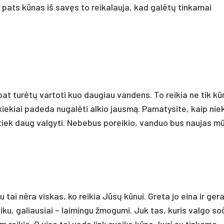
 pats kūnas iš savęs to reikalauja, kad galėtų tinkamai
pat turėtų vartoti kuo daugiau vandens. To reikia ne tik kū
kiekiai padeda nugalėti alkio jausmą. Pamatysite, kaip nie
 tiek daug valgyti. Nebebus poreikio, vanduo bus naujas m
tai nėra viskas, ko reikia Jūsų kūnui. Greta jo eina ir ger
veiku, galiausiai – laimingu žmogumi. Juk tas, kuris valgo soč
reikia. O visa tai veda link sveiko kūno, kurį su tinkama