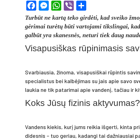
Facebook
Messenger
WhatsApp
Viber
Share
Turbūt ne kartą teko girdėti, kad sveiko ž
gėrimai turėtų būti vartojami tikslingai, kad
galbūt yra skanesnės, neturi tiek daug naudo
Visapusiškas rūpinimasis sav
Svarbiausia, žinoma, visapusiškai rūpintis savim
specialistus bei kalbėjimas su jais apie savo sv
laukia ne tik patarimai apie vandenį, tačiau ir ki
Koks Jūsų fizinis aktyvumas?
Vandens kiekis, kurį jums reikia išgerti, kinta p
didesnis – tuo geriau, kadangi tai dažniausiai 