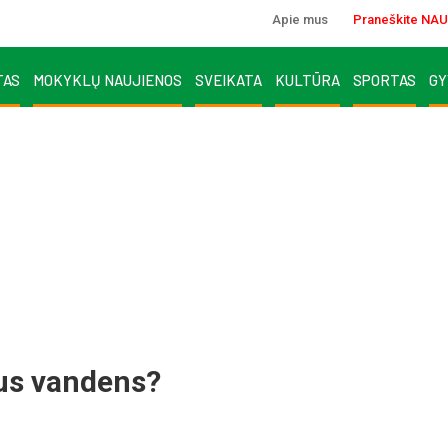
Apie mus
Praneškite NAU
TAS
MOKYKLŲ NAUJIENOS
SVEIKATA
KULTŪRA
SPORTAS
GY
trus vandens?