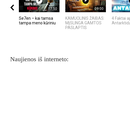
17:50
09:00
Se7en – kai tamsa
KAMUOLINIS ŽAIBAS:
4 Faktai a
tampa meno kūriniu
MĮSLINGA GAMTOS
Antarktid
PASLAPTIS
Naujienos iš interneto: