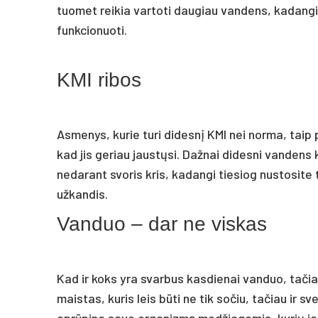
tuomet reikia vartoti daugiau vandens, kadangi
funkcionuoti.
KMI ribos
Asmenys, kurie turi didesnį KMI nei norma, taip 
kad jis geriau jaustųsi. Dažnai didesni vandens 
nedarant svoris kris, kadangi tiesiog nustosite
užkandis.
Vanduo – dar ne viskas
Kad ir koks yra svarbus kasdienai vanduo, tačiau 
maistas, kuris leis būti ne tik sočiu, tačiau ir s
aprūpina savo organizmą medžiagomis, kurių jam 