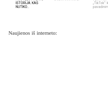
ISTORIJA: KAS
„TikTok“: 
NUTIKO...
pavadinima
Naujienos iš interneto: