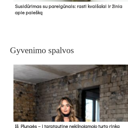
Su­si­dū­ri­mas su pa­rei­gū­nais: ras­ti kvai­ša­lai ir ži­nia
apie paieš­ką
Gyvenimo spalvos
Iš Plungės – į tarptautinę nekilnojamojo turto rinką