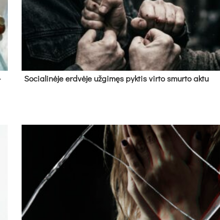
­
So­cia­li­nė­je erd­vė­je už­gi­męs pyk­tis vir­to smur­to ak­tu