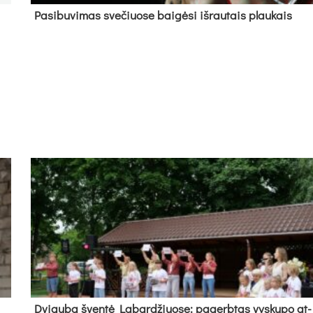
Pa­si­bu­vi­mas sve­čiuo­se bai­gė­si iš­rau­tais plau­kais
Dvi­gu­ba šven­tė La­bar­džiuo­se: pa­gerb­tas vys­ku­po at­