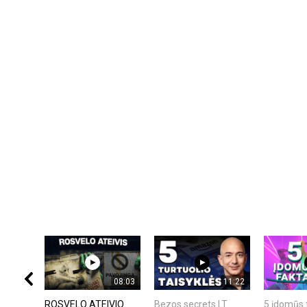
08:03
11:22
ROSVELO ATEIVIO
Bezos secrets LT
5 įdomūs 