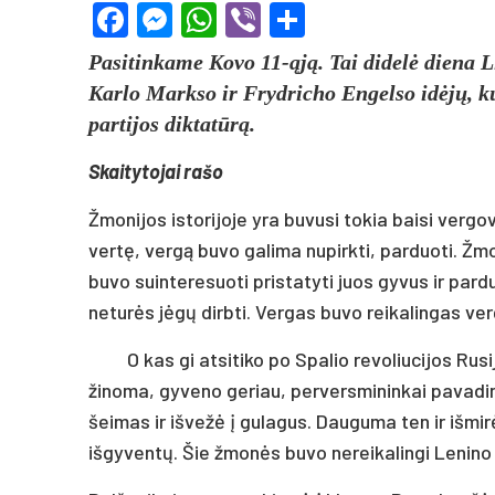
Facebook
Messenger
WhatsApp
Viber
Share
Pasitinkame Kovo 11-ąją. Tai didelė diena Li
Karlo Markso ir Frydricho Engelso idėjų, 
partijos diktatūrą.
Skaitytojai rašo
Žmonijos istorijoje yra buvusi tokia baisi vergov
vertę, vergą buvo galima nupirkti, parduoti. Žm
buvo suinteresuoti pristatyti juos gyvus ir pard
neturės jėgų dirbti. Vergas buvo reikalingas ver
O kas gi atsitiko po Spalio revoliucijos Ru
žinoma, gyveno geriau, perversmininkai pavadino
šeimas ir išvežė į gulagus. Dauguma ten ir išmirė
išgyventų. Šie žmonės buvo nereikalingi Lenino b