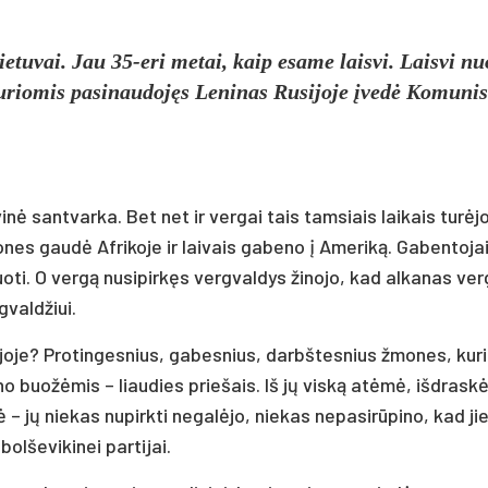
etuvai. Jau 35-eri metai, kaip esame laisvi. Laisvi nu
kuriomis pasinaudojęs Leninas Rusijoje įvedė Komunis
inė santvarka. Bet net ir vergai tais tamsiais laikais turėj
ones gaudė Afrikoje ir laivais gabeno į Ameriką. Gabentoja
uoti. O vergą nusipirkęs vergvaldys žinojo, kad alkanas ve
gvaldžiui.
sijoje? Protingesnius, gabesnius, darbštesnius žmones, kuri
 buožėmis – liaudies priešais. Iš jų viską atėmė, išdrask
 – jų niekas nupirkti negalėjo, niekas nepasirūpino, kad ji
olševikinei partijai.