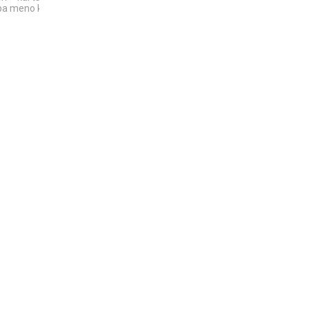
a meno kūriniu
BRANDUOLINIAI
TECHNOLOGIJOS,
SPROGIMAI...
KURIAS SUKŪRĖ...