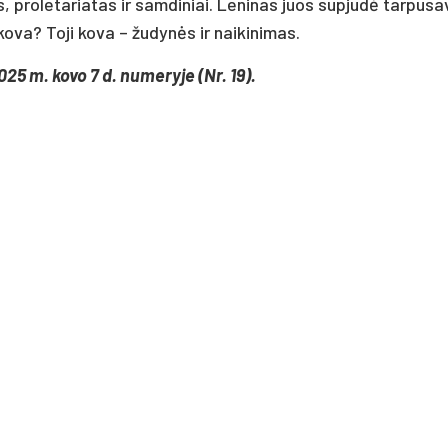
, proletariatas ir samdiniai. Leninas juos supjudė tarpusa
 kova? Toji kova – žudynės ir naikinimas.
025 m. kovo 7 d. numeryje (Nr. 19).