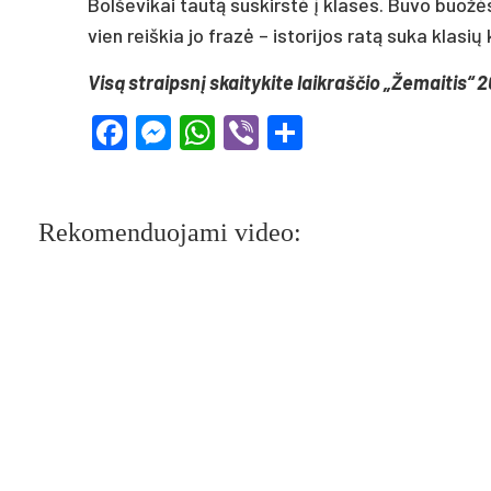
Bolševikai tautą suskirstė į klases. Buvo buožės
vien reiškia jo frazė – istorijos ratą suka klasių
Visą straipsnį skaitykite laikraščio „Žemaitis“ 2
Facebook
Messenger
WhatsApp
Viber
Share
Rekomenduojami video: