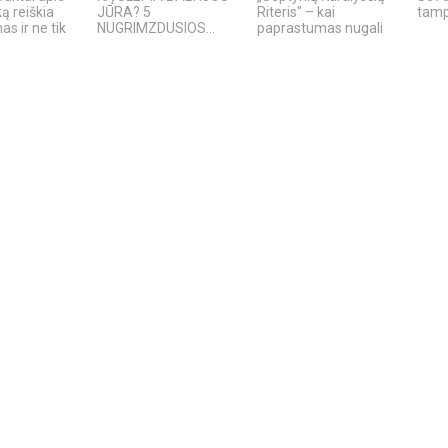
ką reiškia
JŪRA? 5
Riteris" – kai
tamp
s ir ne tik
NUGRIMZDUSIOS...
paprastumas nugali