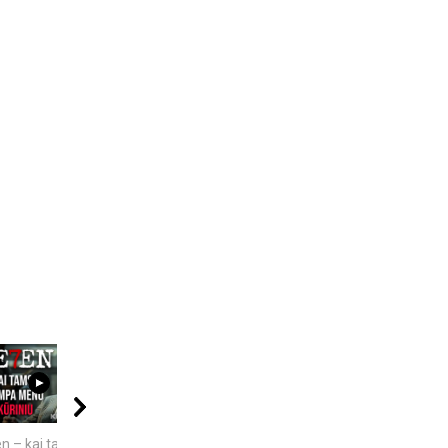
17:50
09:20
08:01
n – kai tamsa
5 GALINGIAUSI
4 PASAULINĖS