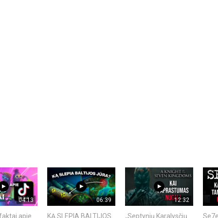
04:13
06:39
12:32
faktai apie
KĄ SLEPIA BALTIJOS
„Septynių Karalysčių
Se7e