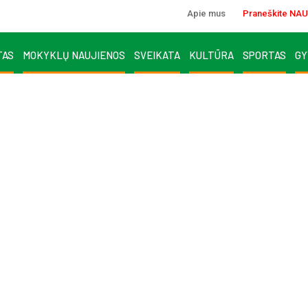
Apie mus
Praneškite NAU
TAS
MOKYKLŲ NAUJIENOS
SVEIKATA
KULTŪRA
SPORTAS
GY