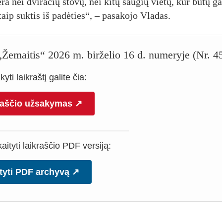
­ra nei dvi­ra­čių sto­vų, nei ki­tų sau­gių vie­tų, kur bū­tų ga
i­taip su­ktis iš pa­dė­ties“, – pa­sa­ko­jo Vla­das.
o „Žemaitis“ 2026 m. birželio 16 d. numeryje (Nr. 4
yti laikraštį galite čia:
raščio užsakymas ↗
ityti laikraščio PDF versiją:
tyti PDF archyvą ↗