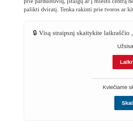
prie par­duo­tu­vių, įstai­gų ar į mies­to cent­rą nė
pa­lik­ti dvi­ra­tį. Ten­ka ra­kin­ti prie tvo­ros ar k
🔒 Visą straipsnį skaitykite laikrašči
Užsisak
Laik
Kviečiame ska
Skai