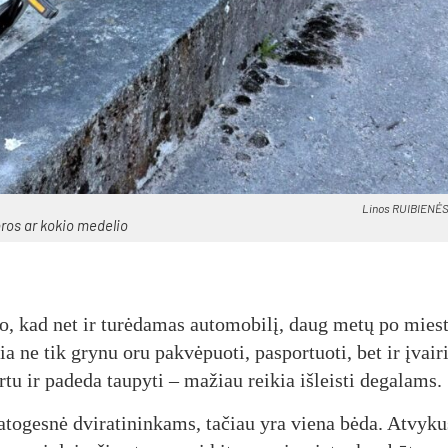
Li­nos RUI­BIE­NĖS
vo­ros ar ko­kio me­de­lio
­jo, kad net ir tu­rė­da­mas au­to­mo­bi­lį, daug me­tų po mies­
žia ne tik gry­nu oru pa­kvė­puo­ti, pa­spor­tuo­ti, bet ir įvai­r
kar­tu ir pa­de­da tau­py­ti – ma­žiau reikia iš­leis­ti de­ga­lams.
­to­ges­nė dvi­ra­ti­nin­kams, ta­čiau yra vie­na bė­da. At­vy­k