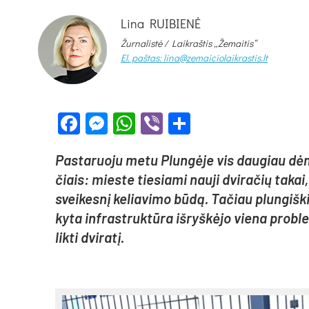
Lina RUIBIENĖ
Žurnalistė /
Laikraštis „Žemaitis“
El. paštas: lina@zemaiciolaikrastis.lt
Facebook
Messenger
WhatsApp
Viber
Share
Pas­ta­ruo­ju me­tu Plun­gė­je vis dau­giau dė­me­
čiais: mies­te tie­sia­mi nau­ji dvi­ra­čių ta­kai, 
svei­kes­nį ke­lia­vi­mo bū­dą. Ta­čiau plun­giš­k
ky­ta inf­rast­ruk­tū­ra iš­ryš­kė­jo vie­na pro­
lik­ti dvi­ra­tį.