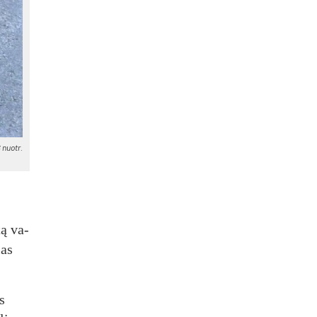
 nuo­tr.
tą va­
ias
us