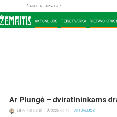
ŠIANDIEN: 2026-08-07
AKTUALIJOS
TEISĖTVARKA
RIETAVO KRAŠ
Ar Plun­gė – dvi­ra­ti­nin­kams d
LINA RUIBIENĖ
2026-06-16
AKTUALIJOS