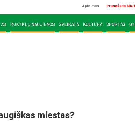
Apie mus
Praneškite NAU
TAS
MOKYKLŲ NAUJIENOS
SVEIKATA
KULTŪRA
SPORTAS
GY
rau­giš­kas mies­tas?