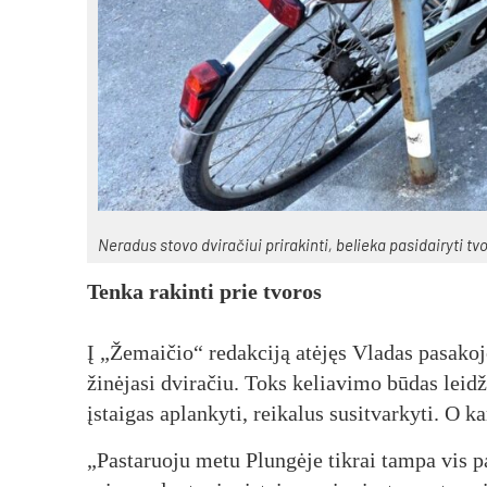
Ne­ra­dus sto­vo dvi­ra­čiui pri­ra­kin­ti, be­lie­ka pa­si­dai­ry­ti t
Ten­ka ra­kin­ti prie tvo­ros
Į „Že­mai­čio“ re­dak­ci­ją atė­jęs Vla­das pa­sa­ko
ži­nė­ja­si dvi­ra­čiu. Toks ke­lia­vi­mo bū­das lei­d
įstai­gas ap­lan­ky­ti, rei­ka­lus su­si­tvar­ky­ti. O 
„Pas­ta­ruo­ju me­tu Plun­gė­je tik­rai tam­pa vis pa