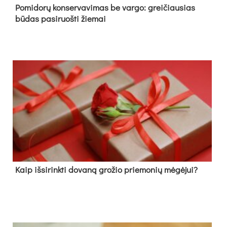
Pomidorų konservavimas be vargo: greičiausias
būdas pasiruošti žiemai
Kaip išsirinkti dovaną grožio priemonių mėgėjui?