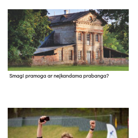
Sma­gi pra­mo­ga ar neį­kan­da­ma pra­ban­ga?