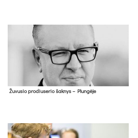
Žu­vu­sio pro­diu­se­rio šak­nys – Plun­gė­je