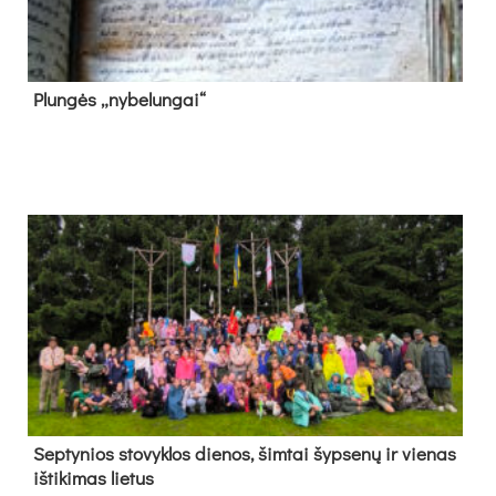
Plun­gės „ny­be­lun­gai“
Sep­ty­nios sto­vyk­los die­nos, šim­tai šyp­se­nų ir vie­nas
iš­ti­ki­mas lie­tus