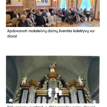
Ap­do­va­no­ti moks­lei­vių dai­nų šven­tės ko­lek­ty­vų va­
do­vai