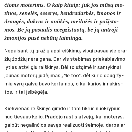
čioms mo­te­rims. O kaip ki­taip: juk jos mūsų mo­
ti­nos, se­nelės, se­se­rys, bend­ra­darbės, žmo­nos ir
draugės, duk­ros ir anūkės, mei­lužės ir pa­žįsta­
mos. Be jų pa­sau­lis neeg­zis­tuotų, be jų ant­ro­ji
žmo­ni­jos pusė ne­būtų lai­min­ga.
Ne­pai­sant tų gra­žių ap­si­reiš­kimų, vis­gi pa­sau­ly­je gra­
žių žod­žių nėra ga­na. Dar vis ste­bi­mas prie­ka­bia­vi­mo
ly­ties at­žvil­giu reiš­ki­nys. Dėl to už­gimė ir san­ty­ki­nai
jau­nas mo­terų judė­ji­mas „Me too“, dėl ku­rio daug žy­
mių vyrų galvų bu­vo ker­ta­mos, o kai ku­rios ir nu­kirs­
tos. Ir tai įsibėgė­ja.
Kiek­vie­nas reiš­ki­nys gim­do ir tam tik­rus nuo­kry­pius
nuo tie­saus ke­lio. Pradė­jo ras­tis at­vejų, kai mo­te­rys,
galbūt ne­ga­lin­čios savęs rea­li­zuo­ti šei­mo­je, dar­be ar