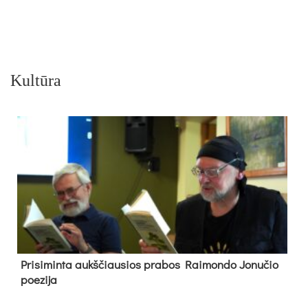
Kultūra
Pri­si­min­ta aukš­čiau­sios pra­bos Rai­mon­do Jo­nu­čio
poe­zi­ja