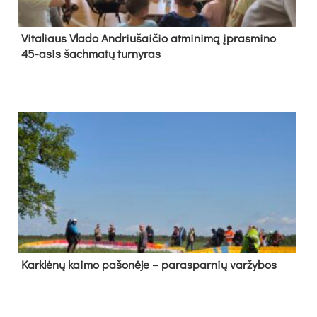
Vi­ta­liaus Vla­do And­riu­šai­čio at­mi­ni­mą įpras­mi­no
45-asis šach­ma­tų tur­ny­ras
Kark­lė­nų kai­mo pa­šo­nė­je – pa­ras­par­nių var­žy­bos