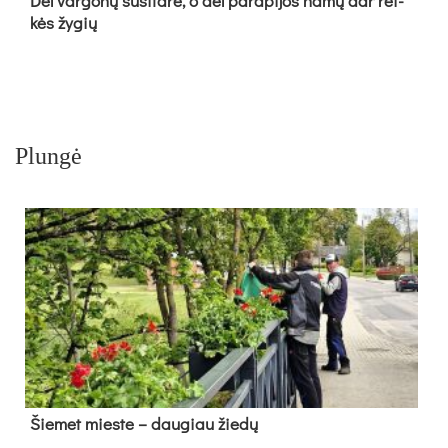
Dėl var­go­nų su­si­ta­rė, o dėl pa­ra­pi­jos na­mų dar rei­
kės žy­gių
Plungė
Šie­met mies­te – dau­giau žie­dų