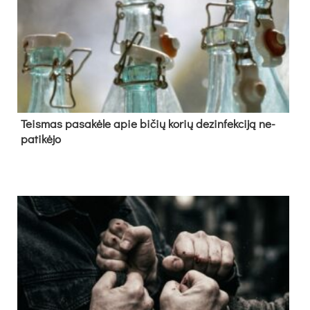
Teis­mas pa­sa­kė­le apie bi­čių ko­rių de­zin­fek­ci­ją ne­
pa­ti­kė­jo