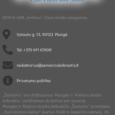
2019 © UAB „Antikva“. Visos teisės saugomos.
Vytauto g. 13, 90123 Plungė
Tel. +370 611 67608
redaktorius@zemaiciolaikrastis.lt
Privatumo politika
„Žemaitis“ yra didžiausias Plungės ir Rietavo krašto
laikraštis. Leidžiamas du kartus per savaitę.
Plungės ir Rietavo krašto laikraščio „Žemaitis“ pirmtakas
„Socialistinis kelias“ įkurtas 1948 m. lapkričio mėnesį. Po