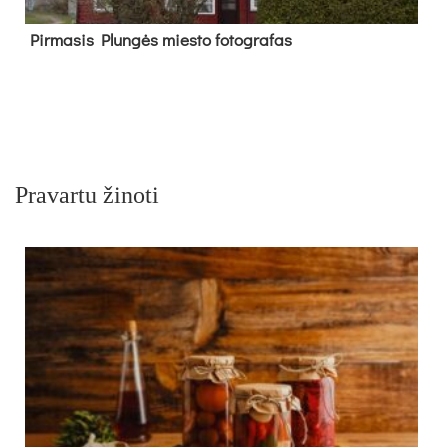
Pir­ma­sis Plun­gės mies­to fo­tog­ra­fas
Pravartu žinoti