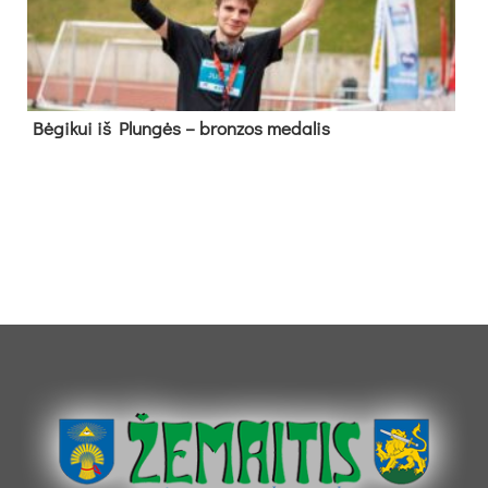
Bė­gi­kui iš Plun­gės – bron­zos me­da­lis