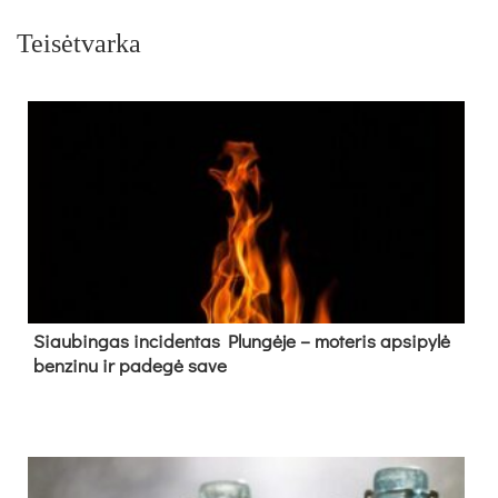
Teisėtvarka
Siau­bin­gas in­ci­den­tas Plun­gė­je – mo­te­ris ap­si­py­lė
ben­zi­nu ir pa­de­gė sa­ve