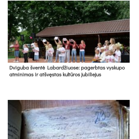
Dvi­gu­ba šven­tė La­bar­džiuo­se: pa­gerb­tas vys­ku­po
at­mi­ni­mas ir at­švęs­tas kul­tū­ros ju­bi­lie­jus