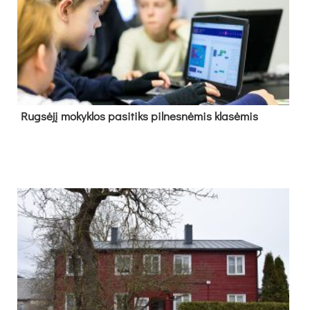
Rug­sė­jį mo­kyk­los pa­si­tiks pil­nes­nė­mis kla­sė­mis