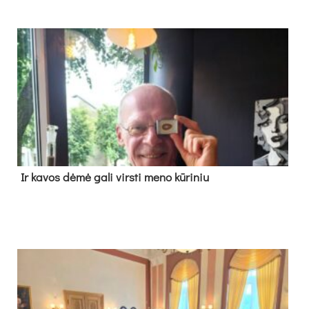
Ir ka­vos dė­mė ga­li virs­ti me­no kū­ri­niu