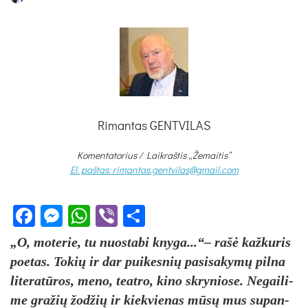
Rimantas GENTVILAS
Komentatorius /
Laikraštis „Žemaitis“
El. paštas: rimantas.gentvilas@gmail.com
Facebook
Messenger
WhatsApp
Viber
Share
„O, mo­te­rie, tu nuo­sta­bi kny­ga...“– rašė kaž­ku­ris
poe­tas. To­kių ir dar pui­kes­nių pa­si­sa­kymų pil­na
li­te­ratū­ros, me­no, teat­ro, ki­no skry­nio­se. Ne­gai­li­
me gra­žių žod­žių ir kiek­vie­nas mūsų mus su­pan­