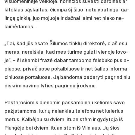
vi­suo­me­ninė­je veik­lo­je, no­rin­čios su­ves­ti dar­bi­nes ar
ki­to­kias sąskai­tas, čium­pa šį šiuo me­tu ypa­tin­gai ga­
lingą ginklą, juo mo­juo­ja ir daž­nai lai­mi net nie­ko ne­
laimė­da­mos…
„Tai, kad jūs esa­te Ši­lu­mos tinklų di­rek­torė, o aš esu
me­ras, ne­reiš­kia, kad mes tu­ri­me gulė­ti vie­no­je lo­vo­
je“, – ši skam­bi frazė da­bar tam­po­ma feis­bu­ko pus­la­
piuo­se, pri­va­čiuo­se po­kal­biuo­se ir net ša­lies in­for­ma­
ci­niuo­se po­rta­luo­se. Ją ban­do­ma pa­da­ry­ti pa­grin­di­niu
disk­ri­mi­na­vi­mo ly­ties pa­grin­du įro­dy­mu.
Pas­ta­ro­sio­mis die­no­mis pa­skam­bi­nau ke­lioms sa­vo
pa­žįsta­moms, ku­rių ne­lan­kiau te­le­fo­nu net ke­le­rius
me­tus. Kalbė­jau su dviem li­tua­nistėm ir gy­dy­to­ja iš
Plungė­je bei dviem li­tua­nistėm iš Vil­niaus. Jų šios