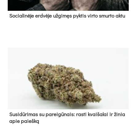
So­cia­li­nė­je erd­vė­je už­gi­męs pyk­tis vir­to smur­to ak­tu
Su­si­dū­ri­mas su pa­rei­gū­nais: ras­ti kvai­ša­lai ir ži­nia
apie paieš­ką