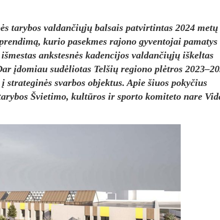
ės tarybos valdančiųjų balsais patvirtintas 2024 metų
prendimą, kurio pasekmes rajono gyventojai pamatys 
o išmestas ankstesnės kadencijos valdančiųjų iškeltas
Dar įdomiau sudėliotas Telšių regiono plėtros 2023–2
 į strateginės svarbos objektus. Apie šiuos pokyčius
arybos Švietimo, kultūros ir sporto komiteto nare Vid