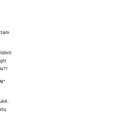
d
i tam
idinti
gti
is?!
ių-
aukė.
atų