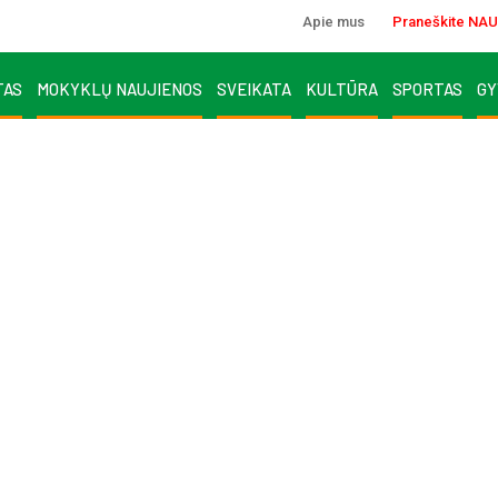
Apie mus
Praneškite NAU
TAS
MOKYKLŲ NAUJIENOS
SVEIKATA
KULTŪRA
SPORTAS
GY