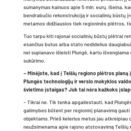
sumanymas kainuos apie 5 mln. eurų. Išeina, kad
bendrabučio rekonstrukciją ir socialinių būstų 
metamos didžiausios tiek regioninės plėtros, t
Tuo tarpu kiti rajonai socialinių būstų plėtrai 
esančius butus arba stato nedidelius daugiabuč
nei suplanavo išleisti Plungė, kartu išvengiama 
sukūrimo.
– Minėjote, kad į Telšių regiono plėtros planą
Plungės technologijų ir verslo mokyklos vald
švietimo įstaigas? Juk tai nėra kažkoks įsl
– Tikrai ne. Tik tenka apgailestauti, kad Plung
galimybes būtent per regioninį planavimą gauti
objektams. Prieš kelerius metus jau atkreipiau 
neužsimenama apie rajono atstovavimą Telšių r