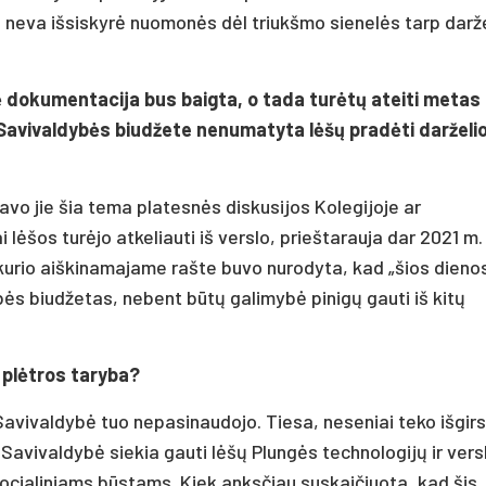
“, neva išsiskyrė nuomonės dėl triukšmo sienelės tarp darž
nė dokumentacija bus baigta, o tada turėtų ateiti metas
Savivaldybės biudžete nenumatyta lėšų pradėti darželi
avo jie šia tema platesnės diskusijos Kolegijoje ar
i lėšos turėjo atkeliauti iš verslo, prieštarauja dar 2021 m.
kurio aiškinamajame rašte buvo nurodyta, kad „šios dieno
bės biudžetas, nebent būtų galimybė pinigų gauti iš kitų
o plėtros taryba?
 Savivaldybė tuo nepasinaudojo. Tiesa, neseniai teko išgirs
Savivaldybė siekia gauti lėšų Plungės technologijų ir vers
socialiniams būstams. Kiek anksčiau suskaičiuota, kad šis