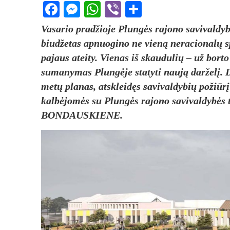
Facebook
Messenger
WhatsApp
Viber
Share
Vasario pradžioje Plungės rajono savivaldyb
biudžetas apnuogino ne vieną neracionalų s
pajaus ateity. Vienas iš skaudulių – už bort
sumanymas Plungėje statyti naują darželį. 
metų planas, atskleidęs savivaldybių požiūrį
kalbėjomės su Plungės rajono savivaldybės t
BONDAUSKIENE.