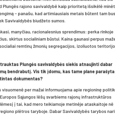
 Plungės rajono savivaldybė kaip prioritetą išsikėlė minė
įrengimą – panašu, kad artimiausiais metais būtent tam bu
iek Savivaldybės biudžeto sumos.
renkasi, manyčiau, racionalesnius sprendimus: perka rinkoje
ius, skirtus socialiniam būstui. Kaina gaunasi perpus maž
socialiai remtinų žmonių segregacijos, izoliuotos teritorij
 įtrauktas Plungės savivaldybės siekis atnaujinti dabar
omą bendrabutį. Vis tik įdomu, kas tame plane parašyta
aptintas dokumentas?
ės visuomenė per mažai informuojama apie regioninę politiką
 Europos Sąjungos lėšų svarbiems rajonų infrastruktūros
dėmesį į tai, kad mero teikiamoje metinėje ataskaitoje nė
egiono plėtros taryboje. Dabar Savivaldybės tarybos nar