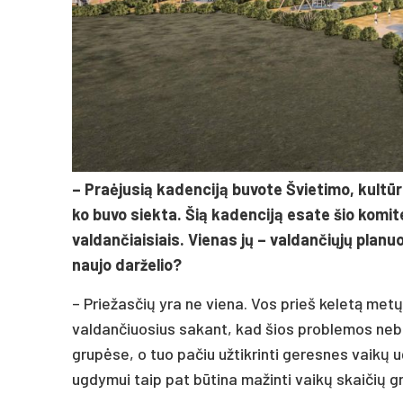
– Praėjusią kadenciją buvote Švietimo, kultūr
ko buvo siekta. Šią kadenciją esate šio komit
valdančiaisiais. Vienas jų – valdančiųjų planu
naujo darželio?
– Priežasčių yra ne viena. Vos prieš keletą metų
valdančiuosius sakant, kad šios problemos nebėr
grupėse, o tuo pačiu užtikrinti geresnes vaikų
ugdymui taip pat būtina mažinti vaikų skaičių g