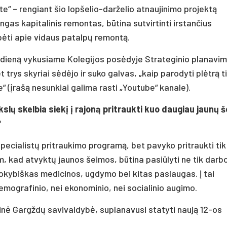
e“ – rengiant šio lopšelio-darželio atnaujinimo projektą
ingas kapitalinis remontas, būtina sutvirtinti irstančius
lbėti apie vidaus patalpų remontą.
dieną vykusiame Kolegijos posėdyje Strateginio planavimo
 trys skyriai sėdėjo ir suko galvas, „kaip parodyti plėtrą ti
 (įrašą nesunkiai galima rasti „Youtube“ kanale).
kslų skelbia siekį į rajoną pritraukti kuo daugiau jaunų 
?
pecialistų pritraukimo programą, bet pavyko pritraukti tik
, kad atvyktų jaunos šeimos, būtina pasiūlyti ne tik darb
kokybiškas medicinos, ugdymo bei kitas paslaugas. Į tai
emografinio, nei ekonominio, nei socialinio augimo.
nė Gargždų savivaldybė, suplanavusi statyti naują 12-os