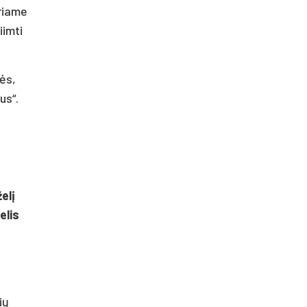
uriame
iimti
ės,
us“.
elį
elis
ų
ių