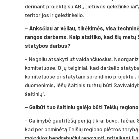
derinant projektą su AB „Lietuvos geležinkeliai
teritorijos ir geležinkelio.
– Anksčiau ar vėliau, tikėkimės, visa techni
rangos darbams. Kaip atsitiko, kad šių metų 
statybos darbus?
– Negaliu atsakyti už valdančiuosius. Neorganiz
komitetuose. O jų teiginiai, kad darželio statyba
komitetuose pristatytam sprendimo projektui, 
duomenimis, lėšų šaltinis turėtų būti Savivaldy
šaltinių“.
– Galbūt tuo šaltiniu galėjo būti Telšių region
– Galimybė gauti lėšų per ją tikrai buvo, tačiau
kad per paminėtą Telšių regiono plėtros tarybą 
mokyklos bendrabučiui renovuoti, pritaikant jį 