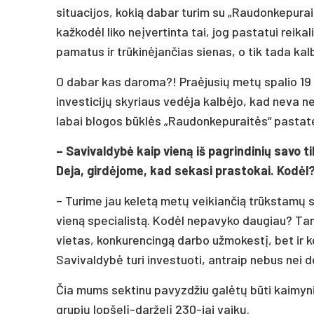
situacijos, kokią dabar turim su „Raudonkepurait
kažkodėl liko neįvertinta tai, jog pastatui reikal
pamatus ir trūkinėjančias sienas, o tik tada ka
O dabar kas daroma?! Praėjusių metų spalio 19 
investicijų skyriaus vedėja kalbėjo, kad neva net
labai blogos būklės „Raudonkepuraitės“ pastate“
– Savivaldybė kaip vieną iš pagrindinių savo ti
Deja, girdėjome, kad sekasi prastokai. Kodėl
– Turime jau keletą metų veikiančią trūkstamų s
vieną specialistą. Kodėl nepavyko daugiau? Tam
vietas, konkurencingą darbo užmokestį, bet ir 
Savivaldybė turi investuoti, antraip nebus nei d
Čia mums sektinu pavyzdžiu galėtų būti kaimyni
grupių lopšelį-darželį 230-iai vaikų.