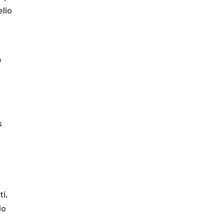
elio
o
s
ti,
lo