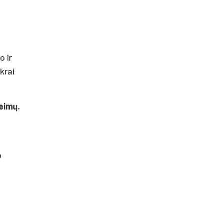
 ir
krai
šeimų.
o