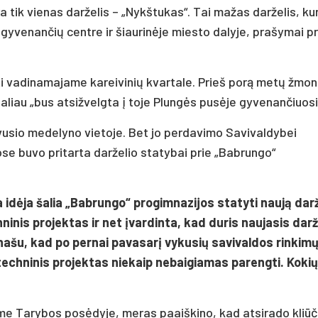
ra tik vienas darželis – „Nykštukas“. Tai mažas darželis, k
gyvenančių centre ir šiaurinėje miesto dalyje, prašymai pr
igti vadinamajame kareivinių kvartale. Prieš porą metų žmon
aliau „bus atsižvelgta į toje Plungės pusėje gyvenančiuosi
uvusio medelyno vietoje. Bet jo perdavimo Savivaldybei
se buvo pritarta darželio statybai prie „Babrungo“
 idėja šalia „Babrungo“ progimnazijos statyti naują darž
inis projektas ir net įvardinta, kad duris naujasis darž
anašu, kad po pernai pavasarį vykusių savivaldos rinkim
 techninis projektas niekaip nebaigiamas parengti. Kokių
me Tarybos posėdyje, meras paaiškino, kad atsirado kliūč