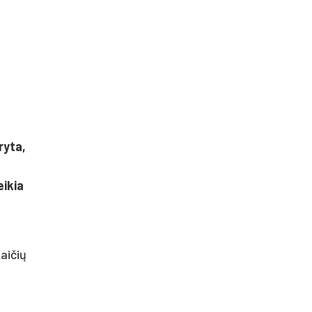
ryta,
eikia
aičių