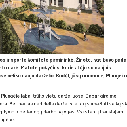
os ir sporto komiteto pirmininkė. Žinote, kas buvo pada
eto narė. Matote pokyčius, kurie atėjo su naujais
ose neliko naujo darželio. Kodėl, jūsų nuomone, Plungei r
 Plungėje labai trūko vietų darželiuose. Dabar girdime
a. Bet naujas nedidelis darželis leistų sumažinti vaikų sk
 ugdymo ir pedagogų darbo sąlygas. Vykstant įtraukiajam
rupėse.