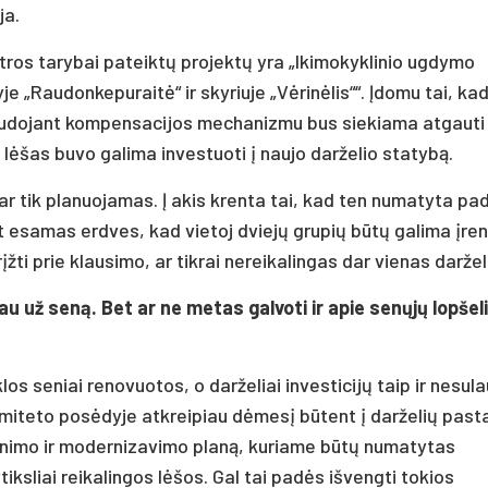
ja.
tros tarybai pateiktų projektų yra „Ikimokyklinio ugdymo
e „Raudonkepuraitė“ ir skyriuje „Vėrinėlis““. Įdomu tai, ka
asinaudojant kompensacijos mechanizmu bus siekiama atgaut
 lėšas buvo galima investuoti į naujo darželio statybą.
 tik planuojamas. Į akis krenta tai, kad ten numatyta pad
nt esamas erdves, kad vietoj dviejų grupių būtų galima įren
įžti prie klausimo, ar tikrai nereikalingas dar vienas daržel
au už seną. Bet ar ne metas galvoti ir apie senųjų lopšel
los seniai renovuotos, o darželiai investicijų taip ir nesul
omiteto posėdyje atkreipiau dėmesį būtent į darželių past
ujinimo ir modernizavimo planą, kuriame būtų numatytas
tiksliai reikalingos lėšos. Gal tai padės išvengti tokios