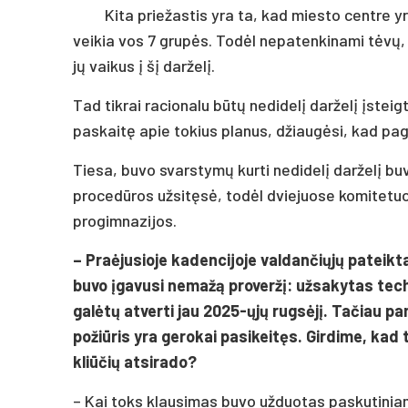
Kita priežastis yra ta, kad miesto centre y
veikia vos 7 grupės. Todėl nepatenkinami tėvų, 
jų vaikus į šį darželį.
Tad tikrai racionalu būtų nedidelį darželį įste
paskaitę apie tokius planus, džiaugėsi, kad pag
Tiesa, buvo svarstymų kurti nedidelį darželį b
procedūros užsitęsė, todėl dviejuose komitetuo
progimnazijos.
– Praėjusioje kadencijoje valdančiųjų pateikta
buvo įgavusi nemažą proveržį: užsakytas techn
galėtų atverti jau 2025-ųjų rugsėjį. Tačiau p
požiūris yra gerokai pasikeitęs. Girdime, kad
kliūčių atsirado?
– Kai toks klausimas buvo užduotas paskutinia