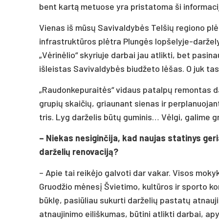
bent kartą metuose yra pristatoma ši informaci
Vienas iš mūsų Savivaldybės Telšių regiono plė
infrastruktūros plėtra Plungės lopšelyje-darželyj
„Vėrinėlio“ skyriuje darbai jau atlikti, bet p
išleistas Savivaldybės biudžeto lėšas. O juk tas
„Raudonkepuraitės“ vidaus patalpų remontas dar
grupių skaičių, griaunant sienas ir perplanuoja
tris. Lyg darželis būtų guminis… Vėlgi, galime gr
– Niekas nesiginčija, kad naujas statinys geri
darželių renovaciją?
– Apie tai reikėjo galvoti dar vakar. Visos mokyk
Gruodžio mėnesį Švietimo, kultūros ir sporto k
būklę, pasiūliau sukurti darželių pastatų atna
atnaujinimo eiliškumas, būtini atlikti darbai, apy