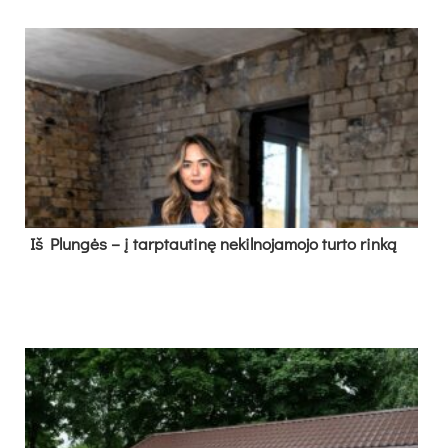
Iš Plungės – į tarptautinę nekilnojamojo turto rinką