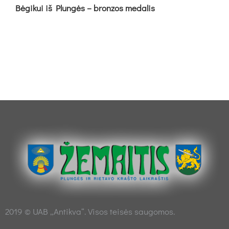
Bė­gi­kui iš Plun­gės – bron­zos me­da­lis
2019 © UAB „Antikva“. Visos teisės saugomos.