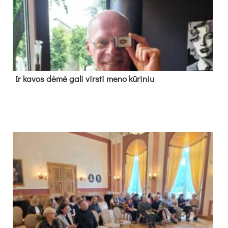
Ir ka­vos dė­mė ga­li virs­ti me­no kū­ri­niu