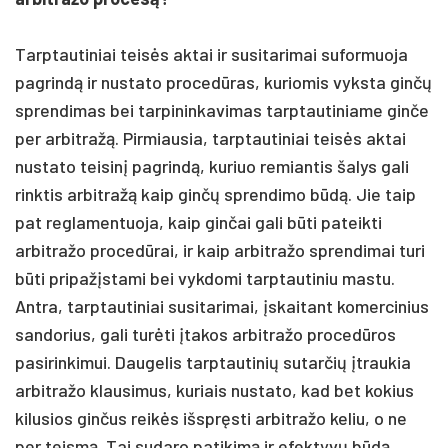
Tarptautiniai teisės aktai ir susitarimai suformuoja
pagrindą ir nustato procedūras, kuriomis vyksta ginčų
sprendimas bei tarpininkavimas tarptautiniame ginče
per arbitražą. Pirmiausia, tarptautiniai teisės aktai
nustato teisinį pagrindą, kuriuo remiantis šalys gali
rinktis arbitražą kaip ginčų sprendimo būdą. Jie taip
pat reglamentuoja, kaip ginčai gali būti pateikti
arbitražo procedūrai, ir kaip arbitražo sprendimai turi
būti pripažįstami bei vykdomi tarptautiniu mastu.
Antra, tarptautiniai susitarimai, įskaitant komercinius
sandorius, gali turėti įtakos arbitražo procedūros
pasirinkimui. Daugelis tarptautinių sutarčių įtraukia
arbitražo klausimus, kuriais nustato, kad bet kokius
kilusios ginčus reikės išspręsti arbitražo keliu, o ne
per teismą. Tai sudaro patikimą ir efektyvų būdą