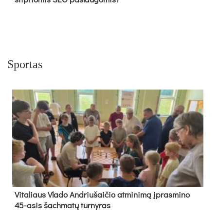
Sportas
Vi­ta­liaus Vla­do And­riu­šai­čio at­mi­ni­mą įpras­mi­no
45-asis šach­ma­tų tur­ny­ras