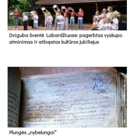
Dvi­gu­ba šven­tė La­bar­džiuo­se: pa­gerb­tas vys­ku­po
at­mi­ni­mas ir at­švęs­tas kul­tū­ros ju­bi­lie­jus
Plun­gės „ny­be­lun­gai“