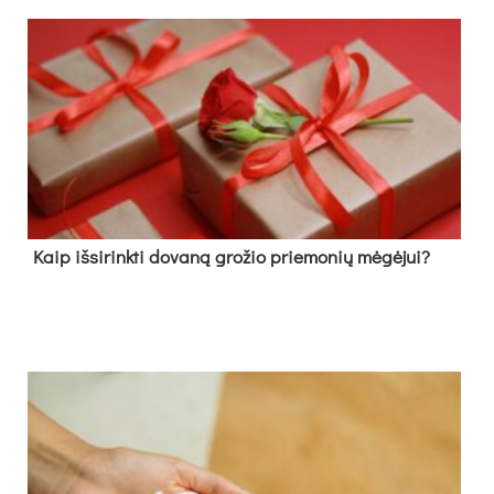
Kaip išsirinkti dovaną grožio priemonių mėgėjui?