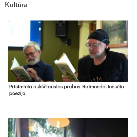
Kultūra
Pri­si­min­ta aukš­čiau­sios pra­bos Rai­mon­do Jo­nu­čio
poe­zi­ja