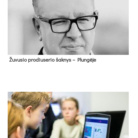
Žu­vu­sio pro­diu­se­rio šak­nys – Plun­gė­je