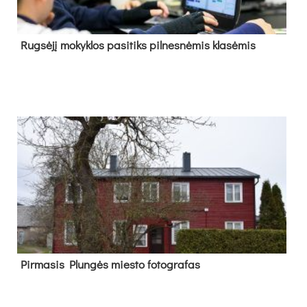
Rug­sė­jį mo­kyk­los pa­si­tiks pil­nes­nė­mis kla­sė­mis
Pir­ma­sis Plun­gės mies­to fo­tog­ra­fas