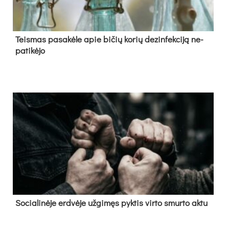
Teis­mas pa­sa­kė­le apie bi­čių ko­rių de­zin­fek­ci­ją ne­
pa­ti­kė­jo
So­cia­li­nė­je erd­vė­je už­gi­męs pyk­tis vir­to smur­to ak­tu