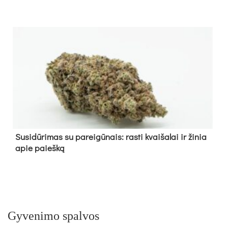
Su­si­dū­ri­mas su pa­rei­gū­nais: ras­ti kvai­ša­lai ir ži­nia
apie paieš­ką
Gyvenimo spalvos