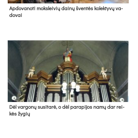
Ap­do­va­no­ti moks­lei­vių dai­nų šven­tės ko­lek­ty­vų va­
do­vai
Dėl var­go­nų su­si­ta­rė, o dėl pa­ra­pi­jos na­mų dar rei­
kės žy­gių