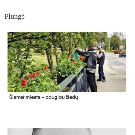
Plungė
Šie­met mies­te – dau­giau žie­dų