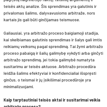
teisės aktų analize. Šis sprendimas yra galutinis ir
privalomas šalims, dalyvavusioms arbitraže, nors
kartais jis gali būti ginčijamas teismuose.
Galiausiai, yra arbitražo proceso baigiamoji stadija,
kai skelbiamas galutinis sprendimas ir šalys gali imtis
reikiamų veiksmų pagal sprendimą. Tai žymi arbitražo
proceso pabaigą ir šalių galimybę vykdyti arba ginčyti
arbitražo sprendimą, jei tokia galimybė numatyta
susitarimu ar teisės aktuose. Arbitražo procedūra
leidžia šalims efektyviai ir konfidencialiai išspręsti
ginčus, o teismai ir jų įsikišimai procedūroje yra
minimalizuojami.
Kaip tarptautiniai teisės aktai ir susitarimai veikia
arbitražo procesą?