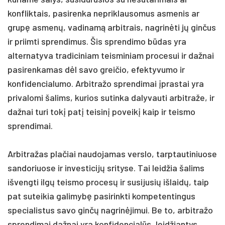
konfliktais, pasirenka nepriklausomus asmenis ar
grupę asmenų, vadinamą arbitrais, nagrinėti jų ginčus
ir priimti sprendimus. Šis sprendimo būdas yra
alternatyva tradiciniam teisminiam procesui ir dažnai
pasirenkamas dėl savo greičio, efektyvumo ir
konfidencialumo. Arbitražo sprendimai įprastai yra
privalomi šalims, kurios sutinka dalyvauti arbitraže, ir
dažnai turi tokį patį teisinį poveikį kaip ir teismo
sprendimai.
Arbitražas plačiai naudojamas verslo, tarptautiniuose
sandoriuose ir investicijų srityse. Tai leidžia šalims
išvengti ilgų teismo procesų ir susijusių išlaidų, taip
pat suteikia galimybę pasirinkti kompetentingus
specialistus savo ginčų nagrinėjimui. Be to, arbitražo
sprendimai dažnai yra konfidencialūs, leidžiantys