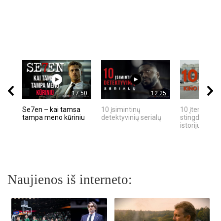
17:50
12:25
Se7en – kai tamsa
10 įsimintinų
10 įtemptų, k
tampa meno kūriniu
detektyvinių serialų
stingdančių k
istorijų
Naujienos iš interneto: