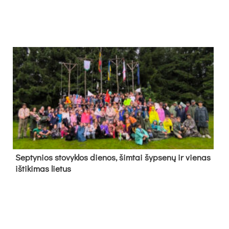
Sep­ty­nios sto­vyk­los die­nos, šim­tai šyp­se­nų ir vie­nas
iš­ti­ki­mas lie­tus