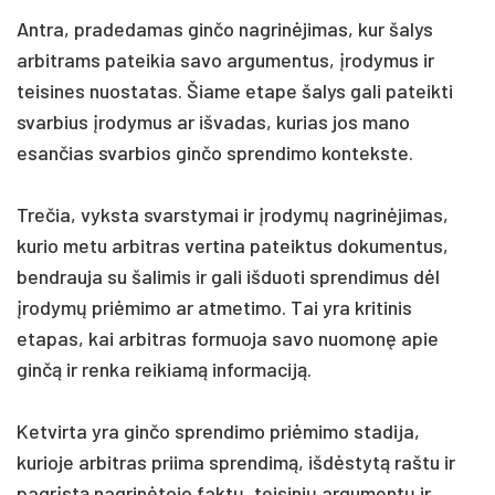
Antra, pradedamas ginčo nagrinėjimas, kur šalys
arbitrams pateikia savo argumentus, įrodymus ir
teisines nuostatas. Šiame etape šalys gali pateikti
svarbius įrodymus ar išvadas, kurias jos mano
esančias svarbios ginčo sprendimo kontekste.
Trečia, vyksta svarstymai ir įrodymų nagrinėjimas,
kurio metu arbitras vertina pateiktus dokumentus,
bendrauja su šalimis ir gali išduoti sprendimus dėl
įrodymų priėmimo ar atmetimo. Tai yra kritinis
etapas, kai arbitras formuoja savo nuomonę apie
ginčą ir renka reikiamą informaciją.
Ketvirta yra ginčo sprendimo priėmimo stadija,
kurioje arbitras priima sprendimą, išdėstytą raštu ir
pagrįstą nagrinėtojo faktų, teisinių argumentų ir