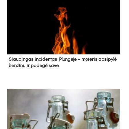
Siau­bin­gas in­ci­den­tas Plun­gė­je – mo­te­ris ap­si­py­lė
ben­zi­nu ir pa­de­gė sa­ve