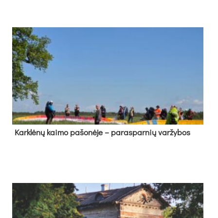
Kark­lė­nų kai­mo pa­šo­nė­je – pa­ras­par­nių var­žy­bos