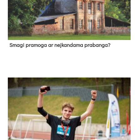
Sma­gi pra­mo­ga ar neį­kan­da­ma pra­ban­ga?