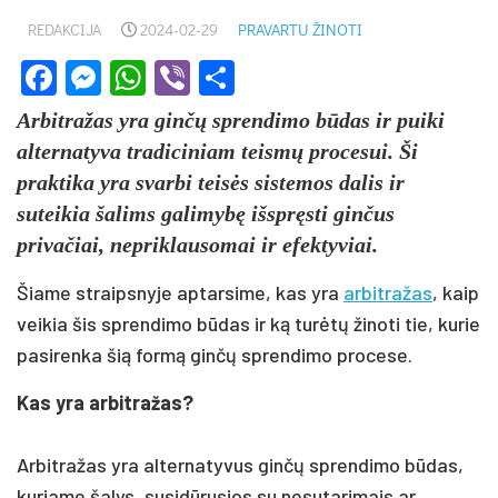
REDAKCIJA
2024-02-29
PRAVARTU ŽINOTI
Facebook
Messenger
WhatsApp
Viber
Share
Arbitražas yra ginčų sprendimo būdas ir puiki
alternatyva tradiciniam teismų procesui. Ši
praktika yra svarbi teisės sistemos dalis ir
suteikia šalims galimybę išspręsti ginčus
privačiai, nepriklausomai ir efektyviai.
Šiame straipsnyje aptarsime, kas yra
arbitražas
, kaip
veikia šis sprendimo būdas ir ką turėtų žinoti tie, kurie
pasirenka šią formą ginčų sprendimo procese.
Kas yra arbitražas?
Arbitražas yra alternatyvus ginčų sprendimo būdas,
kuriame šalys, susidūrusios su nesutarimais ar