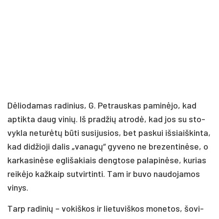
Dė­lio­da­mas ra­di­nius, G. Pet­raus­kas pa­mi­nė­jo, kad
ap­tik­ta daug vi­nių. Iš pra­džių at­ro­dė, kad jos su sto­
vyk­la ne­tu­rė­tų bū­ti su­si­ju­sios, bet pa­skui iš­siaiš­kin­ta,
kad di­džio­ji da­lis „va­na­gų“ gy­ve­no ne bre­zen­ti­nė­se, o
kar­ka­si­nė­se eg­li­ša­kiais deng­to­se pa­la­pi­nė­se, ku­rias
rei­kė­jo kaž­kaip su­tvir­tin­ti. Tam ir bu­vo nau­do­ja­mos
vi­nys.
Tarp ra­di­nių – vo­kiš­kos ir lie­tu­viš­kos mo­ne­tos, šo­vi­