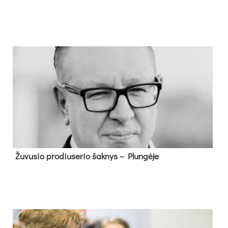
Žu­vu­sio pro­diu­se­rio šak­nys – Plun­gė­je