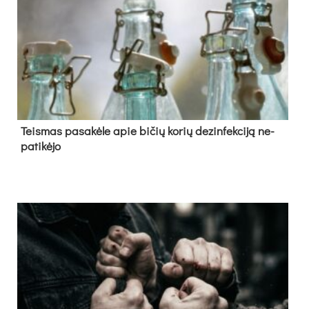
Teis­mas pa­sa­kė­le apie bi­čių ko­rių de­zin­fek­ci­ją ne­
pa­ti­kė­jo