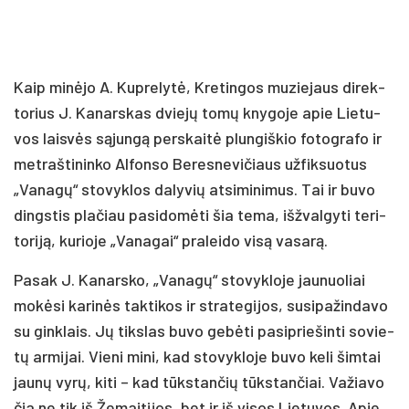
Kaip mi­nė­jo A. Kup­re­ly­tė, Kre­tin­gos mu­zie­jaus di­rek­
to­rius J. Ka­nars­kas dvie­jų to­mų kny­go­je apie Lie­tu­
vos lais­vės są­jun­gą per­skai­tė plun­giš­kio fo­tog­ra­fo ir
met­raš­ti­nin­ko Al­fon­so Be­res­ne­vi­čiaus už­fik­suo­tus
„Va­na­gų“ sto­vyk­los da­ly­vių at­si­mi­ni­mus. Tai ir bu­vo
dings­tis pla­čiau pa­si­do­mė­ti šia te­ma, iš­žval­gy­ti te­ri­
to­ri­ją, ku­rio­je „Va­na­gai“ pra­lei­do vi­są va­sa­rą.
Pa­sak J. Ka­nars­ko, „Va­na­gų“ sto­vyk­lo­je jau­nuo­liai
mo­kė­si ka­ri­nės tak­ti­kos ir stra­te­gi­jos, su­si­pa­žin­da­vo
su gink­lais. Jų tiks­las bu­vo ge­bė­ti pa­si­prie­šin­ti so­vie­
tų ar­mi­jai. Vie­ni mi­ni, kad sto­vyk­lo­je bu­vo ke­li šim­tai
jau­nų vy­rų, ki­ti – kad tūks­tan­čių tūks­tan­čiai. Va­žia­vo
čia ne tik iš Že­mai­ti­jos, bet ir iš vi­sos Lie­tu­vos. Apie