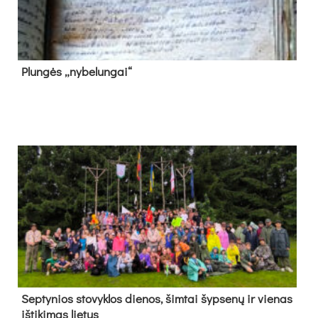
Plun­gės „ny­be­lun­gai“
Sep­ty­nios sto­vyk­los die­nos, šim­tai šyp­se­nų ir vie­nas
iš­ti­ki­mas lie­tus