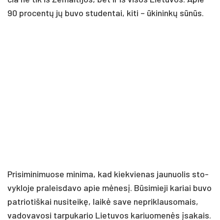
90 pro­cen­tų jų bu­vo stu­den­tai, ki­ti – ūki­nin­kų sū­nūs.
Pri­si­mi­ni­muo­se mi­ni­ma, kad kiek­vie­nas jau­nuo­lis sto­
vyk­lo­je pra­leis­da­vo apie mė­ne­sį. Bū­si­mie­ji ka­riai bu­vo
pa­trio­tiš­kai nu­si­tei­kę, lai­kė sa­ve ne­prik­lau­so­mais,
va­do­va­vo­si tar­pu­ka­rio Lie­tu­vos ka­riuo­me­nės įsa­kais.