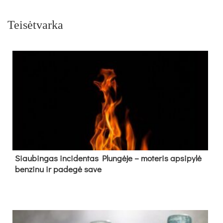
Teisėtvarka
Siau­bin­gas in­ci­den­tas Plun­gė­je – mo­te­ris ap­si­py­lė
ben­zi­nu ir pa­de­gė sa­ve