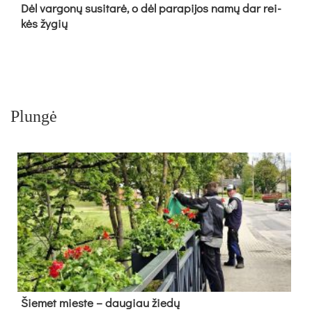
Dėl var­go­nų su­si­ta­rė, o dėl pa­ra­pi­jos na­mų dar rei­
kės žy­gių
Plungė
Šie­met mies­te – dau­giau žie­dų