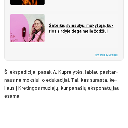
Ša­tei­kių švie­su­lys: mo­ky­to­ja, ku­
rios šir­dy­je de­ga mei­lė žo­džiui
Powered by Setupad
Ši eks­pe­di­ci­ja, pa­sak A. Kup­re­ly­tės, la­biau pa­si­tar­
naus ne moks­lui, o edu­ka­ci­jai. Tai, kas su­ras­ta, ke­
liaus į Kre­tin­gos mu­zie­jų, kur pa­na­šių eks­po­na­tų jau
esa­ma.