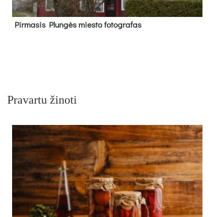
Pir­ma­sis Plun­gės mies­to fo­tog­ra­fas
Pravartu žinoti