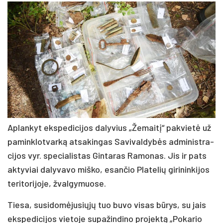
Ap­lan­kyt eks­pe­di­ci­jos da­ly­vius „Že­mai­tį“ pa­kvie­tė už
pa­mink­lot­var­ką at­sa­kin­gas Sa­vi­val­dy­bės ad­mi­nist­ra­
ci­jos vyr. spe­cia­lis­tas Gin­ta­ras Ra­mo­nas. Jis ir pa­ts
ak­ty­viai da­ly­va­vo miš­ko, esan­čio Pla­te­lių gi­ri­nin­ki­jos
te­ri­to­ri­jo­je, žval­gy­muo­se.
Tie­sa, su­si­do­mė­ju­sių­jų tuo bu­vo vi­sas bū­rys, su jais
eks­pe­di­ci­jos vie­to­je su­pa­žin­di­no pro­jek­tą „Po­ka­rio