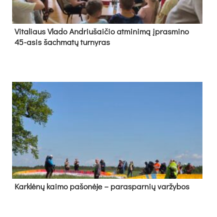
Vi­ta­liaus Vla­do And­riu­šai­čio at­mi­ni­mą įpras­mi­no
45-asis šach­ma­tų tur­ny­ras
Kark­lė­nų kai­mo pa­šo­nė­je – pa­ras­par­nių var­žy­bos