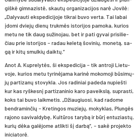
giš­kė gim­na­zis­tė, skau­tų or­ga­ni­za­ci­jos na­rė Jo­vi­lė:
„Da­ly­vau­ti eks­pe­di­ci­jo­je tik­rai bu­vo ver­ta. Tai la­bai
įdo­mi dvie­jų die­nų truk­mės is­to­ri­jos pa­mo­ka, ku­rios
me­tu ne tik daug su­ži­no­jau, bet ir pa­ti gy­vai pri­si­lie­
čiau prie is­to­ri­jos – ra­dau ke­le­tą šo­vi­nių, mo­ne­tą, sa­
gą ir ki­tų smul­kių daik­tų.“
Anot A. Kup­re­ly­tės, ši eks­pe­di­ci­ja – tik ant­ro­ji Lie­tu­
vo­je, ku­rios me­tu ty­ri­nė­ja­ma ka­ri­nė mo­ko­mo­ji bū­si­mų­
jų par­ti­za­nų sto­vyk­la. Jos ra­di­niai pa­de­da nu­pieš­ti
kur kas ryš­kes­nį par­ti­za­ni­nio ka­ro pa­veiks­lą, su­pras­ti,
koks tai bu­vo laik­me­tis. „Džiau­giuo­si, kad ra­do­me
bend­ra­min­čių – Kre­tin­gos mu­zie­jų, mo­kyk­las, Plun­gės
ra­jo­no sa­vi­val­dy­bę, Kul­tū­ros ta­ry­bą ir bū­rį en­tu­zias­tų,
ku­rių dė­ka ga­lė­jo­me at­lik­ti šį dar­bą“, – sa­kė pro­jek­to
ini­cia­to­rė.