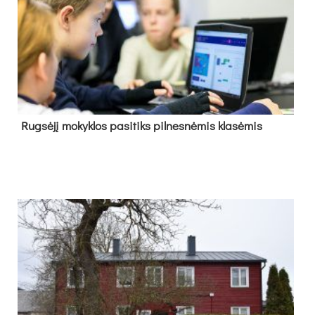
Rug­sė­jį mo­kyk­los pa­si­tiks pil­nes­nė­mis kla­sė­mis