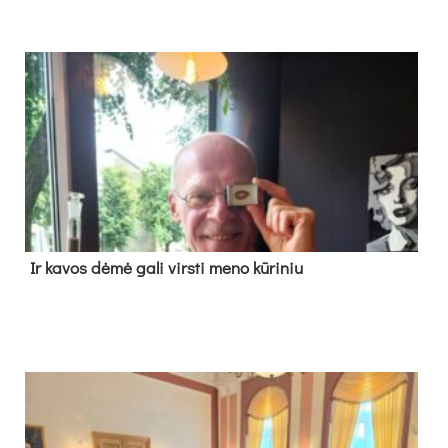
Ir ka­vos dė­mė ga­li virs­ti me­no kū­ri­niu