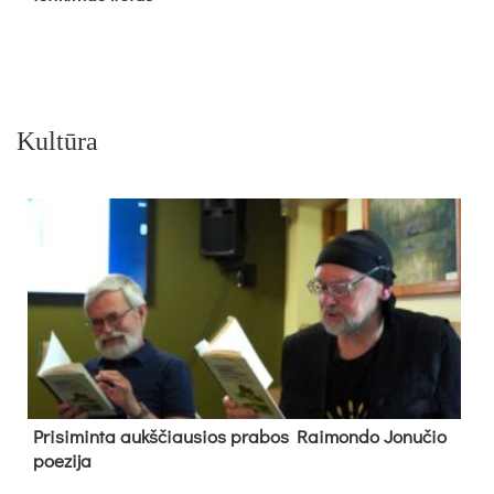
Kultūra
Pri­si­min­ta aukš­čiau­sios pra­bos Rai­mon­do Jo­nu­čio
poe­zi­ja