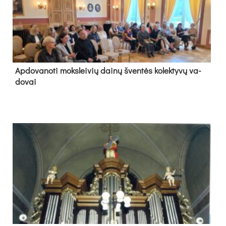
Ap­do­va­no­ti moks­lei­vių dai­nų šven­tės ko­lek­ty­vų va­
do­vai