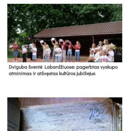
Dvi­gu­ba šven­tė La­bar­džiuo­se: pa­gerb­tas vys­ku­po
at­mi­ni­mas ir at­švęs­tas kul­tū­ros ju­bi­lie­jus