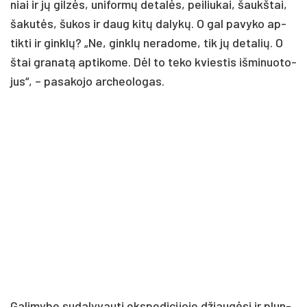
niai ir jų gil­zės, uni­for­mų de­ta­lės, pei­liu­kai, šaukš­tai,
ša­ku­tės, šu­kos ir daug ki­tų da­ly­kų. O gal pa­vy­ko ap­
tik­ti ir gink­lų? „Ne, gink­lų ne­ra­do­me, tik jų de­ta­lių. O
štai gra­na­tą ap­ti­ko­me. Dėl to te­ko kvies­tis iš­mi­nuo­to­
jus“, – pa­sa­ko­jo ar­cheo­lo­gas.
Ga­li­my­be su­da­ly­vau­ti eks­pe­di­ci­jo­je džiau­gė­si ir plun­