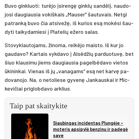
Bu­vo gink­luo­ti: tu­rė­jo įsi­ren­gę gink­lų san­dė­lį, nau­do­
jo­si dau­giau­sia vo­kiš­kais „Mau­ser“ šau­tu­vais. Net­gi
pa­tran­ką bu­vo čia at­si­ve­žę, iš ku­rios esą mo­kė­si šau­
dy­ti tai­ky­da­mie­si į Pla­te­lių eže­ro sa­las.
Sto­vyk­lau­to­jams, ži­no­ma, rei­kė­jo mais­to. Iš kur jo
gau­da­vo? Kar­tais vyk­da­vo į Al­sė­džių par­duo­tu­vę, bet
šiuo klau­si­mu jiems dau­giau­sia pa­gel­bė­da­vo vie­tos
ūki­nin­kai. Vie­nas iš jų „va­na­gams“ esą net kar­vę pa­
do­va­no­jo. Na, o ne­to­lie­se gy­ve­nę Jan­kaus­kai ir Mic­
ke­vi­čiai pri­glob­da­vo ark­lius.
Taip pat skaitykite
Siau­bin­gas in­ci­den­tas Plun­gė­je –
mo­te­ris ap­si­py­lė ben­zi­nu ir pa­de­gė
sa­ve