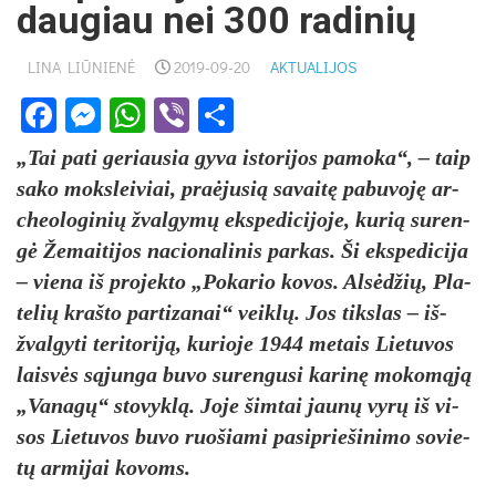
daugiau nei 300 radinių
LINA LIŪNIENĖ
2019-09-20
AKTUALIJOS
Facebook
Messenger
WhatsApp
Viber
Share
„Tai pa­ti ge­riau­sia gy­va is­to­ri­jos pa­mo­ka“, – taip
sa­ko moks­lei­viai, praė­ju­sią sa­vai­tę pa­bu­vo­ję ar­
cheo­lo­gi­nių žval­gy­mų eks­pe­di­ci­jo­je, ku­rią su­ren­
gė Že­mai­ti­jos na­cio­na­li­nis par­kas. Ši eks­pe­di­ci­ja
– vie­na iš pro­jek­to „Po­ka­rio ko­vos. Al­sė­džių, Pla­
te­lių kraš­to par­ti­za­nai“ veik­lų. Jos tiks­las – iš­
žval­gy­ti te­ri­to­ri­ją, ku­rio­je 1944 me­tais Lie­tu­vos
lais­vės są­jun­ga bu­vo su­ren­gu­si ka­ri­nę mo­ko­mą­ją
„Va­na­gų“ sto­vyk­lą. Jo­je šim­tai jau­nų vy­rų iš vi­
sos Lie­tu­vos bu­vo ruo­šia­mi pa­si­prie­ši­ni­mo so­vie­
tų ar­mi­jai ko­voms.