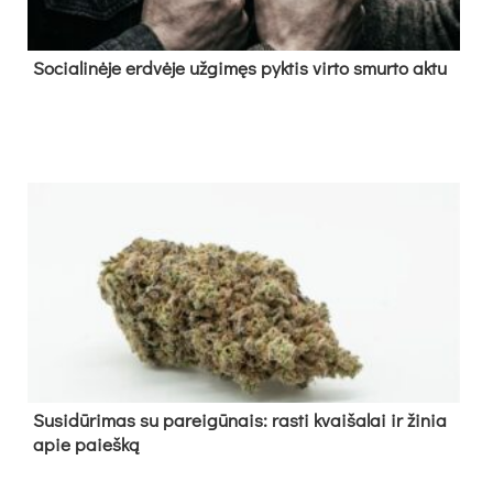
So­cia­li­nė­je erd­vė­je už­gi­męs pyk­tis vir­to smur­to ak­tu
Su­si­dū­ri­mas su pa­rei­gū­nais: ras­ti kvai­ša­lai ir ži­nia
apie paieš­ką