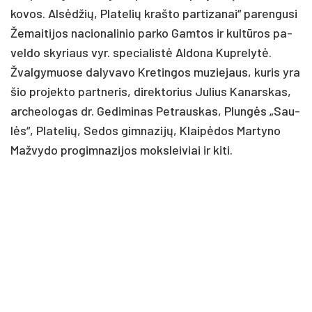
ko­vos. Al­sė­džių, Pla­te­lių kraš­to par­ti­za­nai“ pa­ren­gu­si
Že­mai­ti­jos na­cio­na­li­nio par­ko Gam­tos ir kul­tū­ros pa­
vel­do sky­riaus vyr. spe­cia­lis­tė Al­do­na Kup­re­ly­tė.
Žval­gy­muo­se da­ly­va­vo Kre­tin­gos mu­zie­jaus, ku­ris yra
šio pro­jek­to par­tne­ris, di­rek­to­rius Ju­lius Ka­nars­kas,
ar­cheo­lo­gas dr. Ge­di­mi­nas Pet­raus­kas, Plun­gės „Sau­
lės“, Pla­te­lių, Se­dos gim­na­zi­jų, Klai­pė­dos Mar­ty­no
Maž­vy­do pro­gim­na­zi­jos moks­lei­viai ir ki­ti.