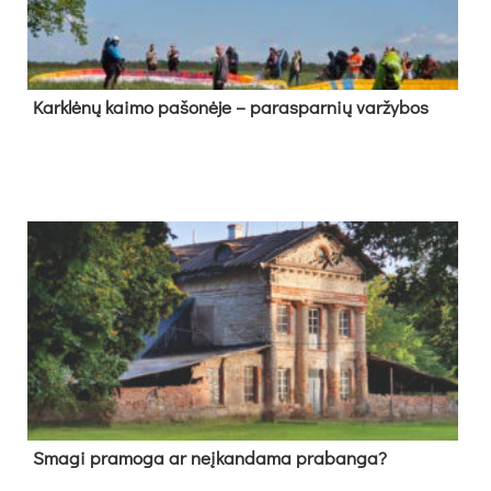
Kark­lė­nų kai­mo pa­šo­nė­je – pa­ras­par­nių var­žy­bos
Sma­gi pra­mo­ga ar neį­kan­da­ma pra­ban­ga?