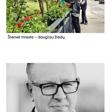
Šie­met mies­te – dau­giau žie­dų