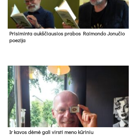
Pri­si­min­ta aukš­čiau­sios pra­bos Rai­mon­do Jo­nu­čio
poe­zi­ja
Ir ka­vos dė­mė ga­li virs­ti me­no kū­ri­niu