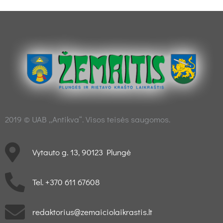
2019 © UAB „Antikva“. Visos teisės saugomos.
Vytauto g. 13, 90123 Plungė
Tel. +370 611 67608
redaktorius@zemaiciolaikrastis.lt