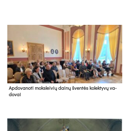
Ap­do­va­no­ti moks­lei­vių dai­nų šven­tės ko­lek­ty­vų va­
do­vai