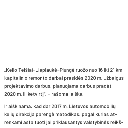
„Ke­lio Telšiai–Lieplaukė–Plungė ruo­žo nuo 16 iki 21 km
ka­pi­ta­li­nio re­mon­to dar­bai pra­si­dės 2020 m. Už­bai­gus
pro­jek­ta­vi­mo dar­bus, pla­nuo­ja­ma dar­bus pra­dė­ti
2020 m. III ket­vir­tį“, – ra­šo­ma laiš­ke.
Ir aiš­ki­na­ma, kad dar 2017 m. Lie­tu­vos au­to­mo­bi­lių
ke­lių di­rek­ci­ja pa­ren­gė me­to­di­kas, pa­gal ku­rias at­
ren­ka­mi as­fal­tuo­ti jai pri­klau­san­tys vals­ty­bi­nės reikš­