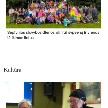
Sep­ty­nios sto­vyk­los die­nos, šim­tai šyp­se­nų ir vie­nas
iš­ti­ki­mas lie­tus
Kultūra