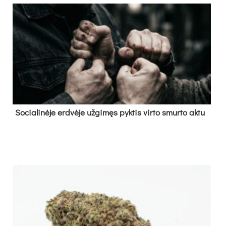
So­cia­li­nė­je erd­vė­je už­gi­męs pyk­tis vir­to smur­to ak­tu