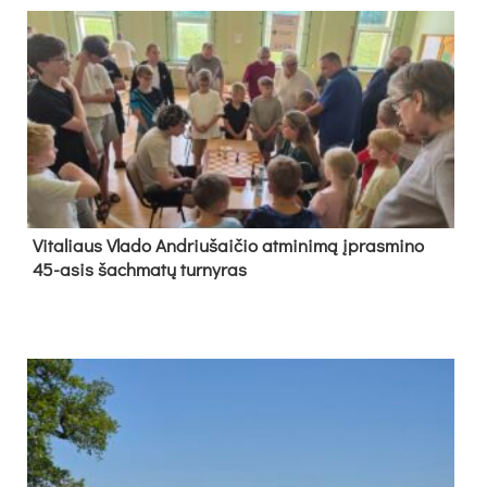
Vi­ta­liaus Vla­do And­riu­šai­čio at­mi­ni­mą įpras­mi­no
45-asis šach­ma­tų tur­ny­ras