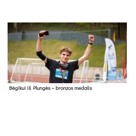
Bė­gi­kui iš Plun­gės – bron­zos me­da­lis