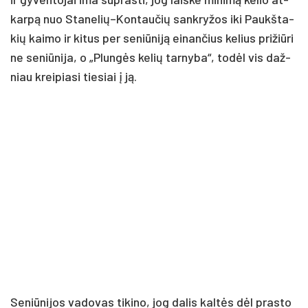
kar­pą nuo Stanelių–Kontaučių san­kry­žos iki Paukš­ta­
kių kai­mo ir ki­tus per se­niū­ni­ją ei­nan­čius ke­lius pri­žiū­ri
ne se­niū­ni­ja, o „Plun­gės ke­lių tar­ny­ba“, to­dėl vis daž­
niau krei­pia­si tie­siai į ją.
Se­niū­ni­jos va­do­vas ti­ki­no, jog da­lis kal­tės dėl pra­sto