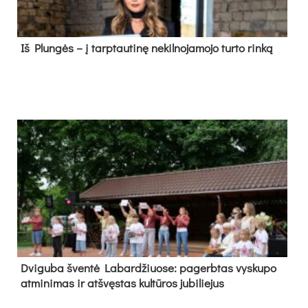
Iš Plungės – į tarptautinę nekilnojamojo turto rinką
Dvi­gu­ba šven­tė La­bar­džiuo­se: pa­gerb­tas vys­ku­po
at­mi­ni­mas ir at­švęs­tas kul­tū­ros ju­bi­lie­jus