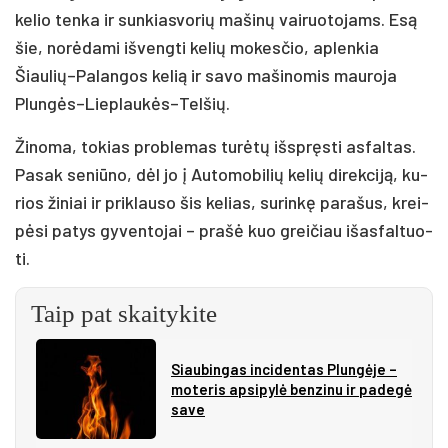
ke­lio ten­ka ir sun­kias­vo­rių ma­ši­nų vai­ruo­to­jams. Esą
šie, no­rė­da­mi iš­veng­ti ke­lių mo­kes­čio, ap­len­kia
Šiaulių–Palangos ke­lią ir sa­vo ma­ši­no­mis mau­ro­ja
Plungės–Lieplaukės–Telšių.
Ži­no­ma, to­kias pro­ble­mas tu­rė­tų iš­spręs­ti as­fal­tas.
Pa­sak se­niū­no, dėl jo į Au­to­mo­bi­lių ke­lių di­rek­ci­ją, ku­
rios ži­niai ir pri­klau­so šis ke­lias, su­rin­kę pa­ra­šus, krei­
pė­si pa­tys gy­ven­to­jai – pra­šė kuo grei­čiau išas­fal­tuo­
ti.
Taip pat skaitykite
Siau­bin­gas in­ci­den­tas Plun­gė­je –
mo­te­ris ap­si­py­lė ben­zi­nu ir pa­de­gė
sa­ve