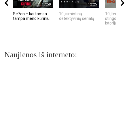
17:50
12:25
Se7en – kai tamsa
10 įsimintinų
10 įtemptų, k
tampa meno kūriniu
detektyvinių serialų
stingdančių k
istorijų
Naujienos iš interneto: