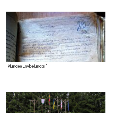
Plun­gės „ny­be­lun­gai“