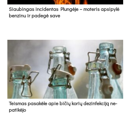
Siau­bin­gas in­ci­den­tas Plun­gė­je – mo­te­ris ap­si­py­lė
ben­zi­nu ir pa­de­gė sa­ve
Teis­mas pa­sa­kė­le apie bi­čių ko­rių de­zin­fek­ci­ją ne­
pa­ti­kė­jo