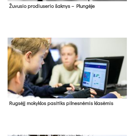
Žu­vu­sio pro­diu­se­rio šak­nys – Plun­gė­je
Rug­sė­jį mo­kyk­los pa­si­tiks pil­nes­nė­mis kla­sė­mis