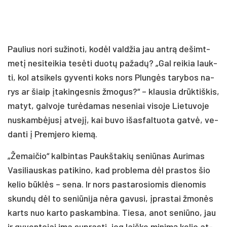
Pau­lius no­ri su­ži­no­ti, ko­dėl val­džia jau ant­rą de­šimt­
me­tį ne­si­tei­kia te­sė­ti duo­tų pa­ža­dų? „Gal rei­kia lauk­
ti, kol at­si­kels gy­ven­ti koks nors Plun­gės ta­ry­bos na­
rys ar šiaip įta­kin­ges­nis žmo­gus?“ – klau­sia drūk­tiš­kis,
ma­tyt, gal­vo­je tu­rė­da­mas ne­se­niai vi­so­je Lie­tu­vo­je
nu­skam­bė­ju­sį at­ve­jį, kai bu­vo išas­fal­tuo­ta gat­vė, ve­
dan­ti į Prem­je­ro kie­mą.
„Že­mai­čio“ kal­bin­tas Paukš­ta­kių se­niū­nas Au­ri­mas
Va­si­liaus­kas pa­ti­ki­no, kad pro­ble­ma dėl pra­stos šio
ke­lio būk­lės – se­na. Ir nors pa­sta­ro­sio­mis die­no­mis
skun­dų dėl to se­niū­ni­ja nė­ra ga­vu­si, įpras­tai žmo­nės
karts nuo kar­to pa­skam­bi­na. Tie­sa, anot se­niū­no, jau
ir gy­ven­to­jai ima su­pras­ti, jog laiš­ke mi­ni­mą ke­lio at­