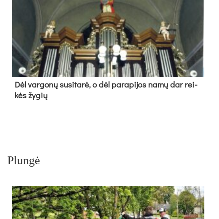
Dėl var­go­nų su­si­ta­rė, o dėl pa­ra­pi­jos na­mų dar rei­
kės žy­gių
Plungė