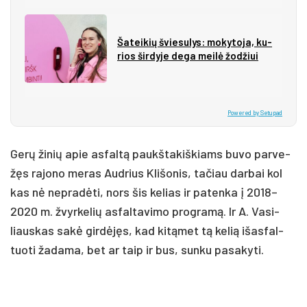
Ša­tei­kių švie­su­lys: mo­ky­to­ja, ku­
rios šir­dy­je de­ga mei­lė žo­džiui
Powered by Setupad
Ge­rų ži­nių apie as­fal­tą paukš­ta­kiš­kiams bu­vo par­ve­
žęs ra­jo­no me­ras Aud­rius Kli­šo­nis, ta­čiau dar­bai kol
kas nė ne­pra­dė­ti, nors šis ke­lias ir pa­ten­ka į 2018–
2020 m. žvyr­ke­lių as­fal­ta­vi­mo pro­gra­mą. Ir A. Va­si­
liaus­kas sa­kė gir­dė­jęs, kad ki­tą­met tą ke­lią išas­fal­
tuo­ti ža­da­ma, bet ar taip ir bus, sun­ku pa­sa­ky­ti.