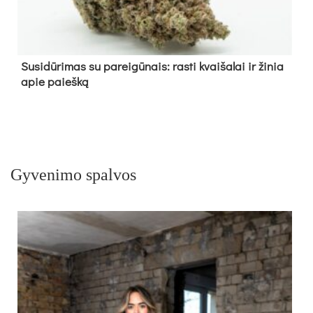
Su­si­dū­ri­mas su pa­rei­gū­nais: ras­ti kvai­ša­lai ir ži­nia
apie paieš­ką
Gyvenimo spalvos