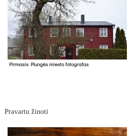
Pir­ma­sis Plun­gės mies­to fo­tog­ra­fas
Pravartu žinoti