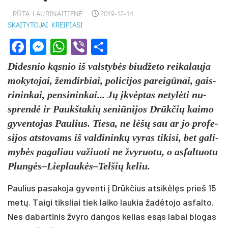
RŪTA LAURINAITIENĖ
2019-12-14
SKAITYTOJAI KREIPIASI
Facebook
Messenger
WhatsApp
Viber
Share
Di­des­nio kąs­nio iš vals­ty­bės biu­dže­to rei­ka­lau­ja
mo­ky­to­jai, žem­dir­biai, po­li­ci­jos pa­rei­gū­nai, gais­
ri­nin­kai, pen­si­nin­kai... Jų įkvėp­tas ne­ty­lė­ti nu­
spren­dė ir Paukš­ta­kių se­niū­ni­jos Drūk­čių kai­mo
gy­ven­to­jas Pau­lius. Tie­sa, ne lė­šų sau ar jo pro­fe­
si­jos at­sto­vams iš val­di­nin­kų vy­ras ti­ki­si, bet ga­li­
my­bės pa­ga­liau va­žiuo­ti ne žvy­ruo­tu, o as­fal­tuo­tu
Plungės–Lieplaukės–Telšių ke­liu.
Pau­lius pa­sa­ko­ja gy­ven­ti į Drūk­čius at­si­kė­lęs prieš 15
me­tų. Tai­gi tiks­liai tiek lai­ko lau­kia ža­dė­to­jo as­fal­to.
Nes da­bar­ti­nis žvy­ro dan­gos ke­lias esąs la­bai blo­gas