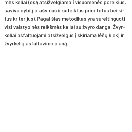
mės ke­liai (esą at­si­žvel­gia­ma į vi­suo­me­nės po­rei­kius,
sa­vi­val­dy­bių pra­šy­mus ir su­teik­tus prio­ri­te­tus bei ki­
tus kri­te­ri­jus). Pa­gal šias me­to­di­kas yra su­rei­tin­guo­ti
vi­si vals­ty­bi­nės reikš­mės ke­liai su žvy­ro dan­ga. Žvyr­
ke­liai as­fal­tuo­ja­mi at­si­žvel­gus į ski­ria­mą lė­šų kie­kį ir
žvyr­ke­lių as­fal­ta­vi­mo pla­ną.