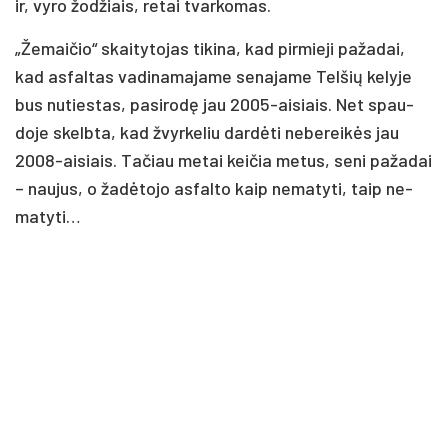
ir, vy­ro žo­džiais, re­tai tvar­ko­mas.
„Že­mai­čio“ skai­ty­to­jas ti­ki­na, kad pir­mie­ji pa­ža­dai,
kad as­fal­tas va­di­na­ma­ja­me se­na­ja­me Tel­šių ke­ly­je
bus nu­ties­tas, pa­si­ro­dę jau 2005-ai­siais. Net spau­
do­je skelb­ta, kad žvyr­ke­liu dar­dė­ti ne­be­rei­kės jau
2008-ai­siais. Ta­čiau me­tai kei­čia me­tus, se­ni pa­ža­dai
– nau­jus, o ža­dė­to­jo as­fal­to kaip ne­ma­ty­ti, taip ne­
ma­ty­ti…