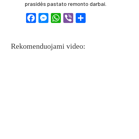
prasidės pastato remonto darbai.
Facebook
Messenger
WhatsApp
Viber
Share
Rekomenduojami video: