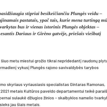
 pasidžiaugia stipriai besikeičiančiu Plungės veidu –
jinamais pastatais, ypač tais, kurie mena turtingą m
tvarkytas bus ir vienas istorinis Plungės objektas –
esantis Dariaus ir Girėno gatvėje, priešais viešbutį
i šiuo metu miestui grožio tikrai nepridedantį raudonų plyt
irmadienį vykusį Plungės rajono savivaldybės tarybos
vimo skyriaus vyriausiasis specialistas Gintaras Ramonas,
r 2021 metais Kultūros paveldo departamentui teikė parai
pernai sulaukė džiugios žinios – skalbyklos namelio tvark
ieks jau šiais metais.