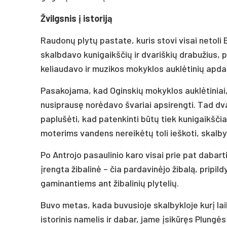
Žvilgsnis į istoriją
Raudonų plytų pastate, kuris stovi visai netoli
skalbdavo kunigaikščių ir dvariškių drabužius, p
keliaudavo ir muzikos mokyklos auklėtinių apdar
Pasakojama, kad Oginskių mokyklos auklėtiniai, 
nusiprausę norėdavo švariai apsirengti. Tad dva
paplušėti, kad patenkinti būtų tiek kunigaikščiai
moterims vandens nereikėtų toli ieškoti, skal
Po Antrojo pasaulinio karo visai prie pat daba
įrengta žibalinė – čia pardavinėjo žibalą, pripi
gaminantiems ant žibalinių plytelių.
Buvo metas, kada buvusioje skalbykloje kurį laik
istorinis namelis ir dabar, jame įsikūręs Plungės 