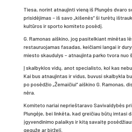
Tiesa, norint atnaujinti vieną iš Plungės dvaro
prisidėjimas – iš savo „kišenės“ ši turėtų ištrau
kultūros ir sporto komiteto posėdį.
G. Ramonas aiškino, jog pasitelkiant minėtas l
restauruojamas fasadas, keičiami langai ir dur
miesto skaudulys – atnaujinta parko tvora nuo ši
Į skalbyklos vidų, anot specialisto, kol kas neb
Kai bus atnaujintas ir vidus, buvusi skalbykla b
po posėdžio „Žemaičiui“ aiškino G. Ramonas, di
nėra.
Komiteto nariai neprieštaravo Savivaldybės pri
Plungėje, bei linkėta, kad greičiau būtų imtasi 
įgyvendinimo palaikys ir kitą savaitę posėdžiau
gegužę ar birželį.