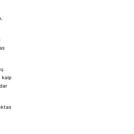
o,
:
nas
ų.
, kaip
 dar
ektas