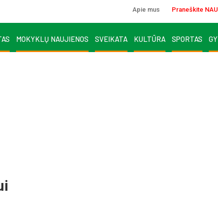
Apie mus
Praneškite NAU
TAS
MOKYKLŲ NAUJIENOS
SVEIKATA
KULTŪRA
SPORTAS
GY
ui