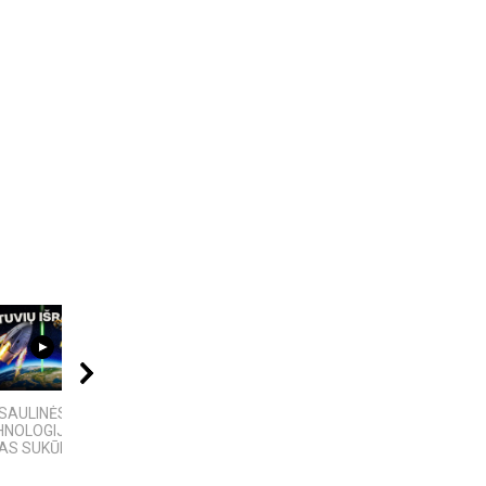
08:01
02:02
06:39
SAULINĖS
Žemaitija
KĄ SLEPIA BALTIJOS
HNOLOGIJOS,
JŪRA? 5
AS SUKŪRĖ...
NUGRIMZDUSIOS...