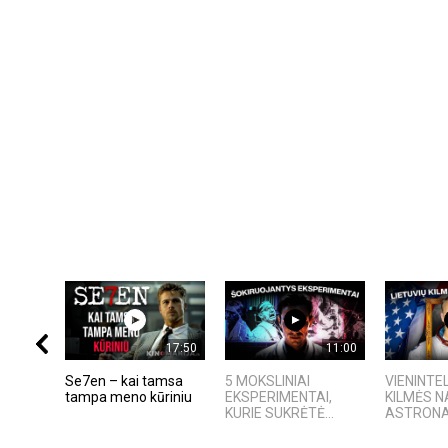
17:50
11:00
Se7en – kai tamsa
5 MOKSLINIAI
VIENINTEL
tampa meno kūriniu
EKSPERIMENTAI,
KILMĖS 
KURIE SUKRĖTĖ...
ASTRON