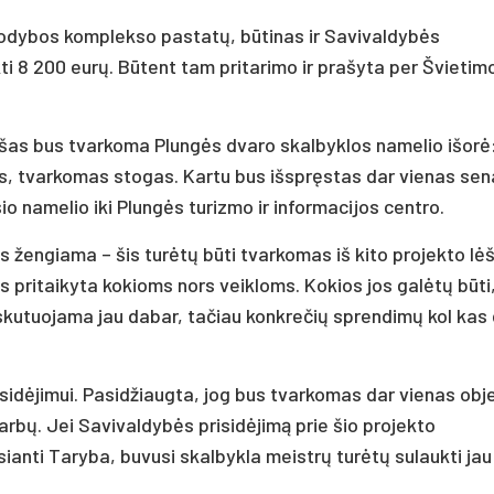
 sodybos komplekso pastatų, būtinas ir Savivaldybės
kti 8 200 eurų. Būtent tam pritarimo ir prašyta per Švietim
ėšas bus tvarkoma Plungės dvaro skalbyklos namelio išorė
ys, tvarkomas stogas. Kartu bus išspręstas dar vienas se
o namelio iki Plungės turizmo ir informacijos centro.
us žengiama – šis turėtų būti tvarkomas iš kito projekto lėš
us pritaikyta kokioms nors veikloms. Kokios jos galėtų būti
skutuojama jau dabar, tačiau konkrečių sprendimų kol kas
sidėjimui. Pasidžiaugta, jog bus tvarkomas dar vienas obj
darbų. Jei Savivaldybės prisidėjimą prie šio projekto
sianti Taryba, buvusi skalbykla meistrų turėtų sulaukti jau