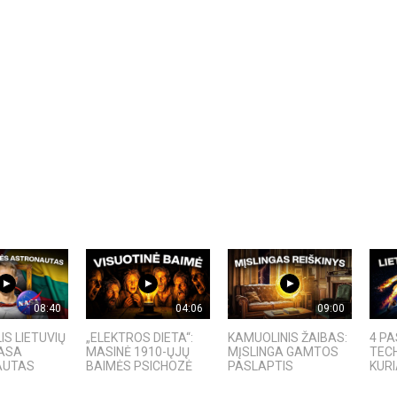
08:40
04:06
09:00
IS LIETUVIŲ
„ELEKTROS DIETA“:
KAMUOLINIS ŽAIBAS:
4 PA
NASA
MASINĖ 1910-ŲJŲ
MĮSLINGA GAMTOS
TEC
AUTAS
BAIMĖS PSICHOZĖ
PASLAPTIS
KURI