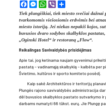
Facebook
Messenger
WhatsApp
Viber
Share
Tiek plungiškiai, tiek miesto svečiai dažnai
tvarkomomis viešosiomis erdvėmis bei atnau
miesto istoriją. Jei niekas nepakiš kojos, su
buvusios dvaro sodybos skalbyklos pastatas, 
„Oginski Hotel“ ir restoraną „Flow“.
Reikalingas Savivaldybės prisidėjimas
Apie tai, jog ketinama naujam gyvenimui prikelt
pastatą – vadinamąją skalbyklą – kalbėta per p
Švietimo, kultūros ir sporto komiteto posėdį.
Kaip sakė Architektūros ir teritorijų plana
Plungės rajono savivaldybės administracija da
dėl buvusios skalbyklos pastato sutvarkymo ir 
darbams numatyti 66 tūkst. eurų. Jie Plungę pas