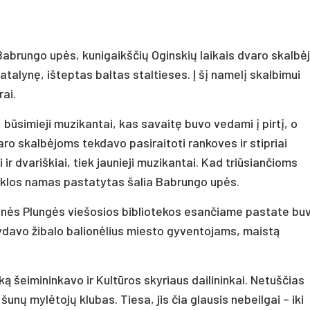
 Babrungo upės, kunigaikščių Oginskių laikais dvaro skalbė
atalynę, išteptas baltas staltieses. Į šį namelį skalbimui
ai.
būsimieji muzikantai, kas savaitę buvo vedami į pirtį, o
ro skalbėjoms tekdavo pasiraitoti rankoves ir stipriai
 ir dvariškiai, tiek jaunieji muzikantai. Kad triūsiančioms
byklos namas pastatytas šalia Babrungo upės.
rtinės Plungės viešosios bibliotekos esančiame pastate bu
ldydavo žibalo balionėlius miesto gyventojams, maistą
ą šeimininkavo ir Kultūros skyriaus dailininkai. Netuščias
šunų mylėtojų klubas. Tiesa, jis čia glausis nebeilgai – iki