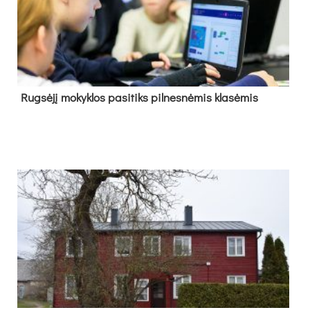
Rug­sė­jį mo­kyk­los pa­si­tiks pil­nes­nė­mis kla­sė­mis