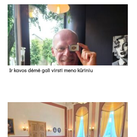
Ir ka­vos dė­mė ga­li virs­ti me­no kū­ri­niu