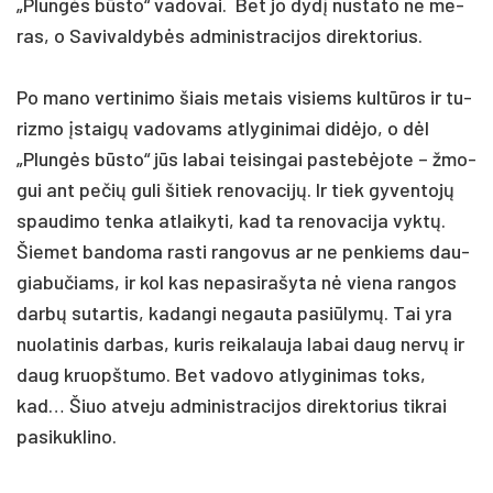
„Plungės būsto“ va­do­vai. Bet jo dydį nu­sta­to ne me­
ras, o Sa­vi­val­dybės ad­mi­nist­ra­ci­jos di­rek­to­rius.
Po ma­no ver­ti­ni­mo šiais me­tais vi­siems kultū­ros ir tu­
riz­mo įstaigų va­do­vams at­ly­gi­ni­mai didė­jo, o dėl
„Plungės būsto“ jūs la­bai tei­sin­gai pa­stebė­jo­te – žmo­
gui ant pe­čių gu­li ši­tiek re­no­va­cijų. Ir tiek gy­ven­tojų
spau­di­mo ten­ka at­lai­ky­ti, kad ta re­no­va­ci­ja vyktų.
Šie­met ban­do­ma ras­ti ran­go­vus ar ne pen­kiems dau­
gia­bu­čiams, ir kol kas ne­pa­si­ra­šy­ta nė vie­na ran­gos
darbų su­tar­tis, ka­dan­gi ne­gau­ta pa­si­ūlymų. Tai yra
nuo­la­ti­nis dar­bas, ku­ris rei­ka­lau­ja la­bai daug nervų ir
daug kruopš­tu­mo. Bet va­do­vo at­ly­gi­ni­mas toks,
kad… Šiuo at­ve­ju ad­mi­nist­ra­ci­jos di­rek­to­rius tik­rai
pa­si­kuk­li­no.