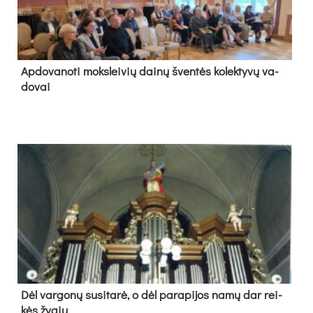
Ap­do­va­no­ti moks­lei­vių dai­nų šven­tės ko­lek­ty­vų va­
do­vai
Dėl var­go­nų su­si­ta­rė, o dėl pa­ra­pi­jos na­mų dar rei­
kės žy­gių