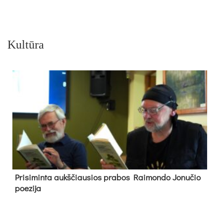
Kultūra
Pri­si­min­ta aukš­čiau­sios pra­bos Rai­mon­do Jo­nu­čio
poe­zi­ja