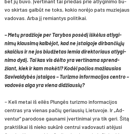
bet jų bu­vo. Įver­ti­nant tai prie­das prie at­ly­gi­ni­mo bu­
vo skir­tas galbūt ne toks, ko­kio norė­jo pa­ts mu­zie­jaus
va­do­vas. Ar­ba jį re­mian­tys po­li­ti­kai.
– Metų pra­džio­je per Ta­ry­bos po­sėdį iškė­lus at­ly­gi­
nimų klau­simą kalbė­jot, kad ne įstai­go­je dir­ban­čiųjų
skai­čius ir ne jos biud­že­tas le­mia di­rek­to­riaus at­ly­gi­
ni­mo dydį. Tai kas vis dėlto yra ver­ti­na­ma sprend­
žiant, kiek ir kam mokė­ti? Kodėl pa­čios ma­žiau­sios
Sa­vi­val­dybės įstai­gos – Tu­riz­mo in­for­ma­ci­jos cent­ro –
va­dovės al­ga yra vie­na did­žiau­sių?
– Ke­li me­tai iš eilės Plungės tu­riz­mo in­for­ma­ci­jos
cent­ras yra vie­nas pa­čių ge­riau­sių Lie­tu­vo­je. Ir „Ad­
ven­tur“ pa­ro­do­se gau­na­mi įver­ti­ni­mai yra tik ge­ri. Šitą
pra­ktiš­kai iš nie­ko su­kūrė cent­rui va­do­vau­ti at­ėju­si