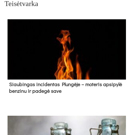
Teisėtvarka
Siau­bin­gas in­ci­den­tas Plun­gė­je – mo­te­ris ap­si­py­lė
ben­zi­nu ir pa­de­gė sa­ve