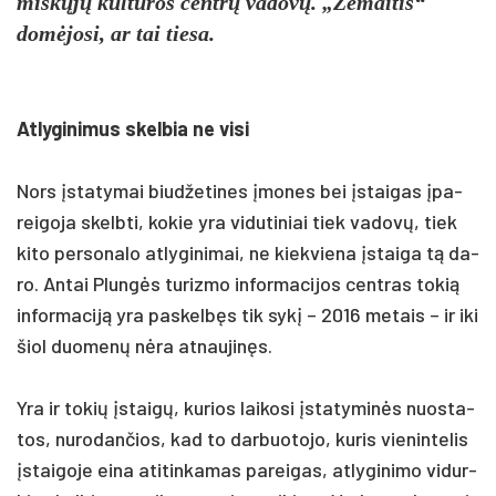
miškųjų kultū­ros centrų va­dovų. „Že­mai­tis“
domė­jo­si, ar tai tie­sa.
At­ly­gi­ni­mus skel­bia ne vi­si
Nors įsta­ty­mai biud­že­ti­nes įmo­nes bei įstai­gas įpa­
rei­go­ja skelb­ti, ko­kie yra vi­du­ti­niai tiek va­dovų, tiek
ki­to per­so­na­lo at­ly­gi­ni­mai, ne kiek­vie­na įstai­ga tą da­
ro. An­tai Plungės tu­riz­mo in­for­ma­ci­jos cent­ras to­kią
in­for­ma­ciją yra pa­skelbęs tik sykį – 2016 me­tais – ir iki
šiol duo­menų nėra at­nau­jinęs.
Yra ir to­kių įstaigų, ku­rios lai­ko­si įsta­ty­minės nuo­sta­
tos, nu­ro­dan­čios, kad to dar­buo­to­jo, ku­ris vie­nin­te­lis
įstai­go­je ei­na ati­tin­ka­mas pa­rei­gas, at­ly­gi­ni­mo vi­dur­