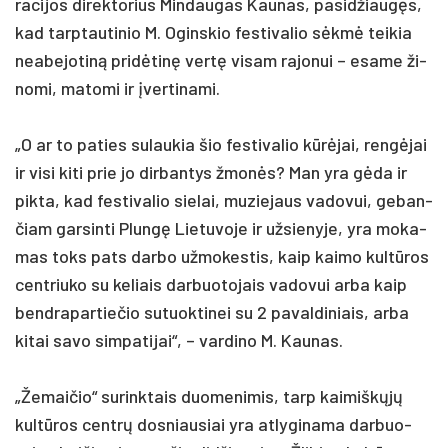
ra­ci­jos di­rek­to­rius Min­dau­gas Kau­nas, pa­si­džiaugęs,
kad tarp­tau­ti­nio M. Ogins­kio fes­ti­va­lio sėkmė tei­kia
nea­be­jo­tiną pri­dėtinę vertę vi­sam ra­jo­nui – esa­me ži­
no­mi, ma­to­mi ir įver­ti­na­mi.
„O ar to pa­ties su­lau­kia šio fes­ti­va­lio kūrėjai, rengė­jai
ir vi­si ki­ti prie jo dir­ban­tys žmonės? Man yra gėda ir
pik­ta, kad fes­ti­va­lio sie­lai, mu­zie­jaus va­do­vui, ge­ban­
čiam gar­sin­ti Plungę Lie­tu­vo­je ir už­sie­ny­je, yra mo­ka­
mas toks pa­ts dar­bo už­mo­kes­tis, kaip kai­mo kultū­ros
cent­riu­ko su ke­liais dar­buo­to­jais va­do­vui ar­ba kaip
bend­ra­par­tie­čio su­tuok­ti­nei su 2 pa­val­di­niais, ar­ba
ki­tai sa­vo sim­pa­ti­jai“, – var­di­no M. Kau­nas.
„Že­mai­čio“ su­rink­tais duo­me­ni­mis, tarp kai­miškųjų
kultū­ros centrų dos­niau­siai yra at­ly­gi­na­ma dar­buo­