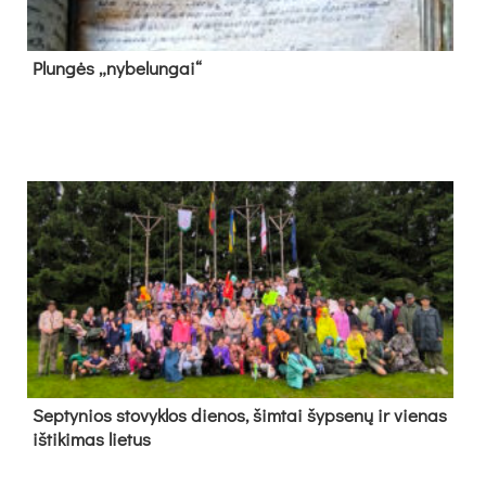
Plun­gės „ny­be­lun­gai“
Sep­ty­nios sto­vyk­los die­nos, šim­tai šyp­se­nų ir vie­nas
iš­ti­ki­mas lie­tus