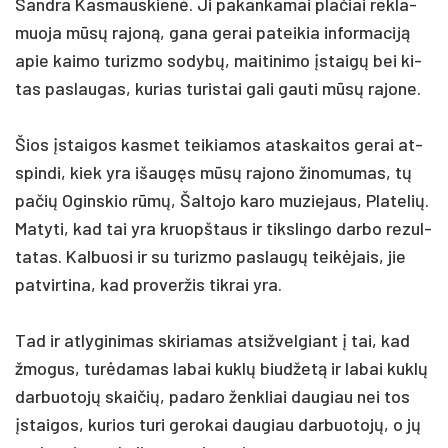
Sand­ra Kas­maus­kienė. Ji pa­kan­ka­mai pla­čiai rek­la­
muo­ja mūsų ra­joną, ga­na ge­rai pa­tei­kia in­for­ma­ciją
apie kai­mo tu­riz­mo so­dybų, mai­ti­ni­mo įstaigų bei ki­
tas pa­slau­gas, ku­rias tu­ris­tai ga­li gau­ti mūsų ra­jo­ne.
Šios įstai­gos kas­met tei­kia­mos ata­skai­tos ge­rai at­
spin­di, kiek yra išaugęs mūsų ra­jo­no ži­no­mu­mas, tų
pa­čių Ogins­kio rūmų, Šal­to­jo ka­ro mu­zie­jaus, Pla­te­lių.
Ma­ty­ti, kad tai yra kruopš­taus ir tiks­lin­go dar­bo re­zul­
ta­tas. Kal­buo­si ir su tu­riz­mo pa­slaugų teikė­jais, jie
pa­tvir­ti­na, kad pro­ver­žis tik­rai yra.
Tad ir at­ly­gi­ni­mas ski­ria­mas at­si­žvel­giant į tai, kad
žmo­gus, turė­da­mas la­bai kuklų biud­žetą ir la­bai kuklų
dar­buo­tojų skai­čių, pa­da­ro ženk­liai dau­giau nei tos
įstai­gos, ku­rios tu­ri ge­ro­kai dau­giau dar­buo­tojų, o jų