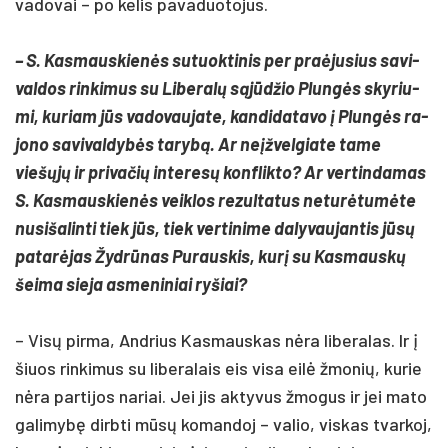
va­do­vai – po ke­lis pa­va­duo­to­jus.
– S. Kas­maus­kienės su­tuok­ti­nis per pra­ėju­sius sa­vi­
val­dos rin­ki­mus su Li­be­ralų sąjūdžio Plungės sky­riu­
mi, ku­riam jūs va­do­vau­ja­te, kan­di­da­ta­vo į Plungės ra­
jo­no sa­vi­val­dybės ta­rybą. Ar ne­įžvel­gia­te ta­me
viešųjų ir pri­va­čių in­te­resų konf­lik­to? Ar ver­tin­da­mas
S. Kas­maus­kienės veik­los re­zul­ta­tus ne­turė­tumė­te
nu­si­ša­lin­ti tiek jūs, tiek ver­ti­ni­me da­ly­vau­jan­tis jūsų
pa­tarė­jas Žydrū­nas Pu­raus­kis, kurį su Kas­mauskų
šei­ma sie­ja as­me­ni­niai ry­šiai?
– Visų pir­ma, And­rius Kas­maus­kas nėra li­be­ra­las. Ir į
šiuos rin­ki­mus su li­be­ra­lais eis vi­sa eilė žmo­nių, ku­rie
nėra par­ti­jos na­riai. Jei jis ak­ty­vus žmo­gus ir jei ma­to
ga­li­mybę dirb­ti mūsų ko­man­doj – va­lio, vis­kas tvar­koj,