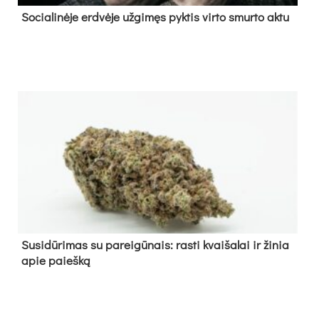
So­cia­li­nė­je erd­vė­je už­gi­męs pyk­tis vir­to smur­to ak­tu
Su­si­dū­ri­mas su pa­rei­gū­nais: ras­ti kvai­ša­lai ir ži­nia
apie paieš­ką