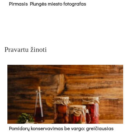
Pir­ma­sis Plun­gės mies­to fo­tog­ra­fas
Pravartu žinoti
Pomidorų konservavimas be vargo: greičiausias