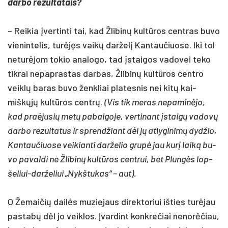
dar­bo re­zul­ta­tais?
– Rei­kia įver­tin­ti tai, kad Žli­binų kultū­ros cent­ras bu­vo
vie­nin­te­lis, turėjęs vaikų dar­želį Kan­tau­čiuo­se. Iki tol
ne­turė­jom to­kio ana­lo­go, tad įstai­gos va­do­vei te­ko
tik­rai ne­pap­ras­tas dar­bas, Žli­binų kultū­ros cent­ro
veiklų ba­ras bu­vo ženk­liai pla­tes­nis nei kitų kai­
miškųjų kultū­ros centrų.
(Vis tik me­ras ne­pa­minė­jo,
kad pra­ėju­sių metų pa­bai­go­je, ver­ti­nant įstaigų va­dovų
dar­bo re­zul­ta­tus ir sprend­žiant dėl jų at­ly­gi­nimų dyd­žio,
Kan­tau­čiuo­se vei­kian­ti dar­že­lio grupė jau kurį laiką bu­
vo pa­val­di ne Žli­binų kultū­ros cent­rui, bet Plungės lop­
še­liui-dar­že­liui „Nykš­tu­kas“ – aut).
O Že­mai­čių dailės mu­zie­jaus di­rek­to­riui iš­ties turė­jau
pa­stabų dėl jo veik­los. Įvar­dint konk­re­čiai ne­norė­čiau,