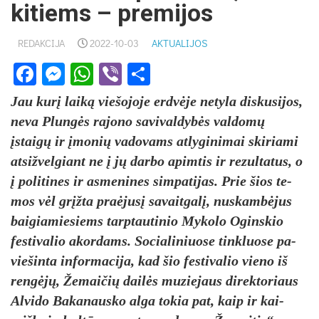
kitiems – premijos
REDAKCIJA
2022-10-03
AKTUALIJOS
Facebook
Messenger
WhatsApp
Viber
Share
Jau kurį laiką vie­šo­jo­je erdvė­je ne­ty­la dis­ku­si­jos,
ne­va Plungės ra­jo­no sa­vi­val­dybės val­domų
įstaigų ir įmo­nių va­do­vams at­ly­gi­ni­mai ski­ria­mi
at­si­žvel­giant ne į jų dar­bo apim­tis ir re­zul­ta­tus, o
į po­li­ti­nes ir as­me­ni­nes sim­pa­ti­jas. Prie šios te­
mos vėl grįžta pra­ėjusį sa­vait­galį, nu­skambė­jus
bai­gia­mie­siems tarp­tau­ti­nio My­ko­lo Ogins­kio
fes­ti­va­lio akor­dams. So­cia­li­niuo­se tink­luo­se pa­
vie­šin­ta in­for­ma­ci­ja, kad šio fes­ti­va­lio vie­no iš
rengėjų, Že­mai­čių dailės mu­zie­jaus di­rek­to­riaus
Al­vi­do Ba­ka­naus­ko al­ga to­kia pat, kaip ir kai­