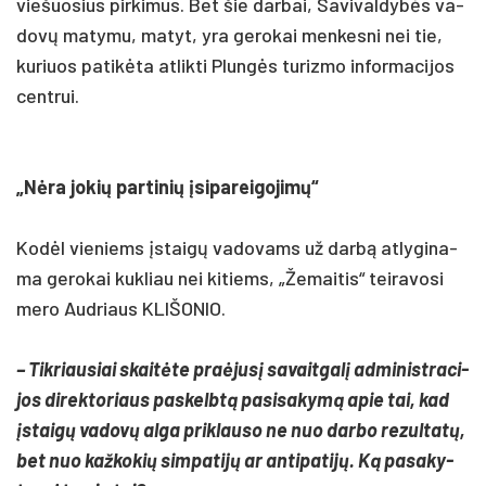
vie­šuo­sius pir­ki­mus. Bet šie dar­bai, Sa­vi­val­dybės va­
dovų ma­ty­mu, ma­tyt, yra ge­ro­kai men­kes­ni nei tie,
ku­riuos pa­tikė­ta at­lik­ti Plungės tu­riz­mo in­for­ma­ci­jos
cent­rui.
„Nėra jo­kių par­ti­nių įsi­pa­rei­go­jimų“
Kodėl vie­niems įstaigų va­do­vams už darbą at­ly­gi­na­
ma ge­ro­kai kuk­liau nei ki­tiems, „Že­mai­tis“ tei­ra­vo­si
me­ro Aud­riaus KLI­ŠO­NIO.
– Tik­riau­siai skaitė­te pra­ėjusį sa­vait­galį ad­mi­nist­ra­ci­
jos di­rek­to­riaus pa­skelbtą pa­si­sa­kymą apie tai, kad
įstaigų va­dovų al­ga pri­klau­so ne nuo dar­bo re­zul­tatų,
bet nuo kaž­ko­kių sim­pa­tijų ar an­ti­pa­tijų. Ką pa­sa­ky­