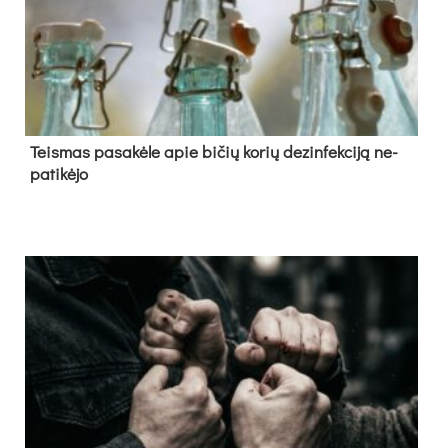
Teis­mas pa­sa­kė­le apie bi­čių ko­rių de­zin­fek­ci­ją ne­
pa­ti­kė­jo