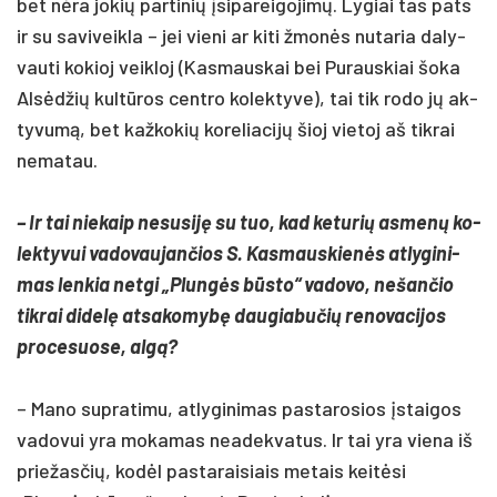
bet nėra jo­kių par­ti­nių įsi­pa­rei­go­jimų. Ly­giai tas pa­ts
ir su sa­vi­veik­la – jei vie­ni ar ki­ti žmonės nu­ta­ria da­ly­
vau­ti ko­kioj veik­loj (Kas­maus­kai bei Pu­raus­kiai šo­ka
Alsėd­žių kultū­ros cent­ro ko­lek­ty­ve), tai tik ro­do jų ak­
ty­vumą, bet kaž­ko­kių ko­re­lia­cijų šioj vie­toj aš tik­rai
ne­ma­tau.
– Ir tai nie­kaip ne­su­siję su tuo, kad ke­tu­rių as­menų ko­
lek­ty­vui va­do­vau­jan­čios S. Kas­maus­kienės at­ly­gi­ni­
mas len­kia ne­tgi „Plungės būsto“ va­do­vo, ne­šan­čio
tik­rai di­delę at­sa­ko­mybę dau­gia­bu­čių re­no­va­ci­jos
pro­ce­suo­se, algą?
– Ma­no su­pra­ti­mu, at­ly­gi­ni­mas pa­sta­ro­sios įstai­gos
va­do­vui yra mo­ka­mas nea­dek­va­tus. Ir tai yra vie­na iš
prie­žas­čių, kodėl pa­sta­rai­siais me­tais keitė­si