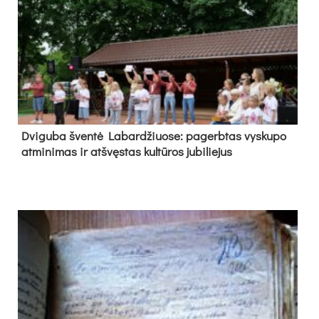
Dvi­gu­ba šven­tė La­bar­džiuo­se: pa­gerb­tas vys­ku­po
at­mi­ni­mas ir at­švęs­tas kul­tū­ros ju­bi­lie­jus