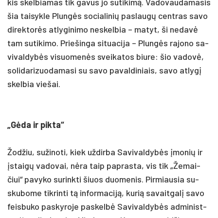
kis skel­bia­mas tik ga­vus jo su­ti­kimą. Va­do­vau­da­ma­sis
šia tai­syk­le Plungės so­cia­li­nių pa­slaugų cent­ras sa­vo
di­rek­torės at­ly­gi­ni­mo ne­skel­bia – ma­tyt, ši ne­davė
tam su­ti­ki­mo. Prie­šin­ga si­tua­ci­ja – Plungės ra­jo­no sa­
vi­val­dybės vi­suo­menės svei­ka­tos biu­re: šio va­dovė,
so­li­da­ri­zuo­da­ma­si su sa­vo pa­val­di­niais, sa­vo at­lygį
skel­bia vie­šai.
„Gėda ir pik­ta“
Žod­žiu, su­ži­no­ti, kiek už­dir­ba Sa­vi­val­dybės įmo­nių ir
įstaigų va­do­vai, nėra taip pa­pras­ta, vis tik „Že­mai­
čiui“ pa­vy­ko su­rink­ti šiuos duomenis. Pir­miau­sia su­
sku­bo­me tik­rin­ti tą in­for­ma­ciją, ku­rią sa­vait­galį sa­vo
feis­bu­ko pa­sky­ro­je pa­skelbė Sa­vi­val­dybės ad­mi­nist­