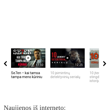
17:50
12:25
Se7en – kai tamsa
10 įsimintinų
10 įtemptų, k
tampa meno kūriniu
detektyvinių serialų
stingdančių k
istorijų
Naujienos iš interneto: