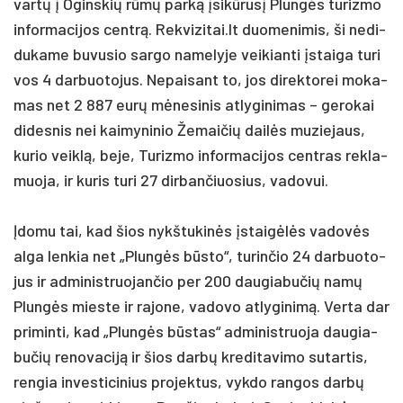
vartų į Ogins­kių rūmų par­ką įsikū­rusį Plungės tu­riz­mo
in­for­ma­ci­jos centrą. Rek­vi­zi­tai.lt duo­me­ni­mis, ši ne­di­
du­ka­me bu­vu­sio sar­go na­me­ly­je vei­kian­ti įstai­ga tu­ri
vos 4 dar­buo­to­jus. Ne­pai­sant to, jos di­rek­to­rei mo­ka­
mas net 2 887 eurų mėne­si­nis at­ly­gi­ni­mas – ge­ro­kai
di­des­nis nei kai­my­ni­nio Že­mai­čių dailės mu­zie­jaus,
ku­rio veiklą, be­je, Tu­riz­mo in­for­ma­ci­jos cent­ras rek­la­
muo­ja, ir ku­ris tu­ri 27 dir­ban­čiuo­sius, va­do­vui.
Įdo­mu tai, kad šios nykš­tu­kinės įstaigėlės va­dovės
al­ga len­kia net „Plungės būsto“, tu­rin­čio 24 dar­buo­to­
jus ir ad­mi­nist­ruo­jan­čio per 200 dau­gia­bu­čių namų
Plungės mies­te ir ra­jo­ne, va­do­vo at­ly­gi­nimą. Ver­ta dar
pri­min­ti, kad „Plungės būstas“ ad­mi­nist­ruo­ja dau­gia­
bu­čių re­no­va­ciją ir šios darbų kre­di­ta­vi­mo su­tar­tis,
ren­gia in­ves­ti­ci­nius pro­jek­tus, vyk­do ran­gos darbų