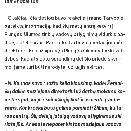
tumėt apie tai?
– Skai­čiau, čia tie­siog bu­vo reak­ci­ja į ma­no Ta­ry­bo­je
pa­teiktą in­for­ma­ciją, kad šių metų ant­rą ket­virtį
Plungės ši­lu­mos tinklų va­dovų at­ly­gi­nimų vi­dur­kis pa­
didė­jo 548 eu­rais. Pa­si­ro­do, tai bu­vo prie­das įmonės
di­rek­to­rei. Esu už­sip­rašęs Plungės ši­lu­mos tinklų val­
dy­bos, kad at­si­ųstų spren­dimą dėl šio prie­do sky­ri­
mo, ja­me tu­ri būti nu­ro­dy­ta, už ką jis skir­tas.
– M. Kau­nas sa­vo ruož­tu ke­lia klau­simą, kodėl Že­mai­
čių dailės mu­zie­jaus di­rek­to­riui už darbą mo­ka­ma ko­
ne tiek pat, kaip ir kai­miškųjų kultū­ros centrų va­do­
vams. Konk­re­čiai būtų ga­li­ma pa­minė­ti Žli­binų kultū­
ros centrą. Šių dviejų įstaigų va­dovų at­ly­gi­ni­mus ski­
ria­te jūs. Ar esa­te ne­pa­ten­kin­tas mu­zie­jaus va­do­vo