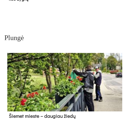
Plungė
Šie­met mies­te – dau­giau žie­dų