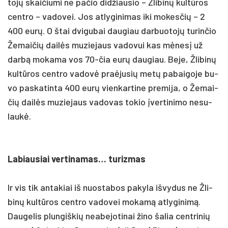
tojų skai­čiu­mi ne pa­čio did­žiau­sio – Žli­binų kultū­ros
cent­ro – va­do­vei. Jos at­ly­gi­ni­mas iki mo­kes­čių – 2
400 eurų. O štai dvi­gu­bai dau­giau dar­buo­tojų tu­rin­čio
Že­mai­čių dailės mu­zie­jaus va­do­vui kas mėnesį už
darbą mo­ka­ma vos 70-čia eurų dau­giau. Be­je, Žli­binų
kultū­ros cent­ro va­dovė pra­ėju­sių metų pa­bai­go­je bu­
vo pa­ska­tin­ta 400 eurų vien­kar­ti­ne pre­mi­ja, o Že­mai­
čių dailės mu­zie­jaus va­do­vas to­kio įver­ti­ni­mo ne­su­
laukė.
La­biau­siai ver­ti­na­mas… tu­riz­mas
Ir vis tik an­ta­kiai iš nuo­sta­bos pa­ky­la iš­vy­dus ne Žli­
binų kultū­ros cent­ro va­do­vei mo­kamą at­ly­gi­nimą.
Dau­ge­lis plun­giš­kių nea­be­jo­ti­nai ži­no ša­lia cent­ri­nių