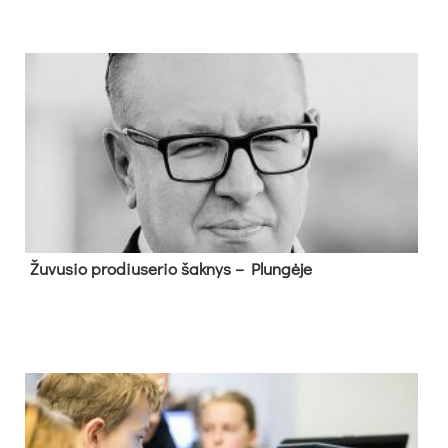
Žu­vu­sio pro­diu­se­rio šak­nys – Plun­gė­je