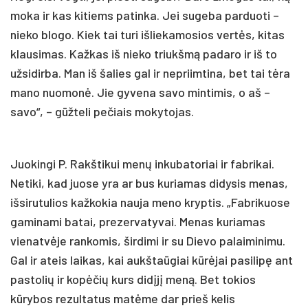
moka ir kas kitiems patinka. Jei sugeba parduoti –
nieko blogo. Kiek tai turi išliekamosios vertės, kitas
klausimas. Kažkas iš nieko triukšmą padaro ir iš to
užsidirba. Man iš šalies gal ir nepriimtina, bet tai tėra
mano nuomonė. Jie gyvena savo mintimis, o aš –
savo“, – gūžteli pečiais mokytojas.
Juokingi P. Rakštikui menų inkubatoriai ir fabrikai.
Netiki, kad juose yra ar bus kuriamas didysis menas,
išsirutulios kažkokia nauja meno kryptis. „Fabrikuose
gaminami batai, prezervatyvai. Menas kuriamas
vienatvėje rankomis, širdimi ir su Dievo palaiminimu.
Gal ir ateis laikas, kai aukštaūgiai kūrėjai pasilipę ant
pastolių ir kopėčių kurs didįjį meną. Bet tokios
kūrybos rezultatus matėme dar prieš kelis