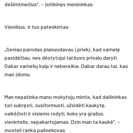
dešimtmečius“, – įsitikinęs menininkas.
Vienišius, ir tuo patenkintas
„Seniau parodas planuodavau į priekį, kad varnelę
pasidėčiau, nes dėstytojui tai buvo privalu daryti.
Dabar varnelių kaip ir nebereikia. Dabar darau tai, kas
man įdomu.
Man nepatinka mano mokytojų mintis, kad dailininkas
turi subręsti, susiformuoti, užsidėti kaukytę,
vaikščioti ir visiems rodyti, koks yra gražus,
vienintelis, nepakartojamas. Dzin man ta kaukė“, –
mosteli ranka pašnekovas.