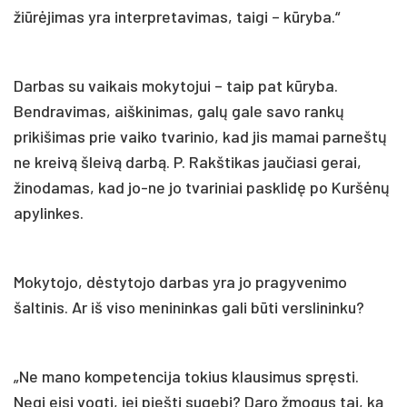
žiūrėjimas yra interpretavimas, taigi – kūryba.“
Darbas su vaikais mokytojui – taip pat kūryba.
Bendravimas, aiškinimas, galų gale savo rankų
prikišimas prie vaiko tvarinio, kad jis mamai parneštų
ne kreivą šleivą darbą. P. Rakštikas jaučiasi gerai,
žinodamas, kad jo-ne jo tvariniai pasklidę po Kuršėnų
apylinkes.
Mokytojo, dėstytojo darbas yra jo pragyvenimo
šaltinis. Ar iš viso menininkas gali būti verslininku?
„Ne mano kompetencija tokius klausimus spręsti.
Negi eisi vogti, jei piešti sugebi? Daro žmogus tai, ką