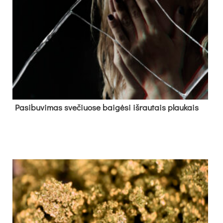
Pa­si­bu­vi­mas sve­čiuo­se bai­gė­si iš­rau­tais plau­kais