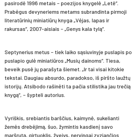
pasirodė 1996 metais – poezijos knygelė „Letė“.
Prabėgus devyneriems metams subrandinta pirmoji
literatūrinių miniatiūrų knyga „Vėjas, lapas ir
rakursas“, 2007-aisiais – „Genys kala tylą“.
Septynerius metus – tiek laiko sąsiuvinyje puslapis po
puslapio gulė miniatiūros „Musių dainoms“. Tiesa,
beveik pusė jų parašyta šiemet. „Ir tai visai kitokie
tekstai. Daugiau absurdo, paradokso, iš piršto laužtų
istorijų. Atsibodo rašinėti ta pačia stilistika jau trečią
knygą“, – šypteli autorius.
Vyriškis, srebiantis barščius, kaimynė, sukelianti
žemės drebėjimą, šuo, žymintis kasdienį savo
maršrutą, girtuoklis, žvejys, nervingai zyziančios