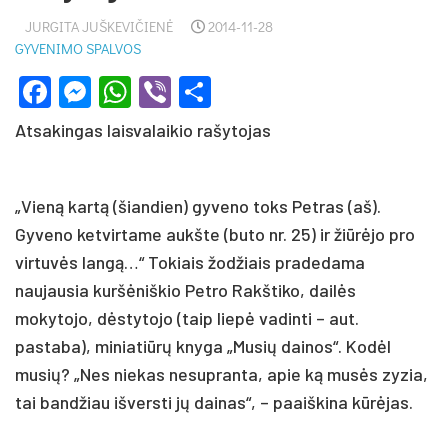
JURGITA JUŠKEVIČIENĖ
2014-11-28
GYVENIMO SPALVOS
Facebook
Messenger
WhatsApp
Viber
Share
Atsakingas laisvalaikio rašytojas
„Vieną kartą (šiandien) gyveno toks Petras (aš).
Gyveno ketvirtame aukšte (buto nr. 25) ir žiūrėjo pro
virtuvės langą…“ Tokiais žodžiais pradedama
naujausia kuršėniškio Petro Rakštiko, dailės
mokytojo, dėstytojo (taip liepė vadinti – aut.
pastaba), miniatiūrų knyga „Musių dainos“. Kodėl
musių? „Nes niekas nesupranta, apie ką musės zyzia,
tai bandžiau išversti jų dainas“, – paaiškina kūrėjas.