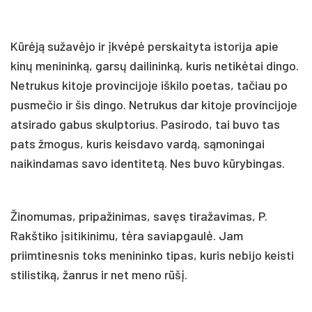
Kūrėją sužavėjo ir įkvėpė perskaityta istorija apie
kinų menininką, garsų dailininką, kuris netikėtai dingo.
Netrukus kitoje provincijoje iškilo poetas, tačiau po
pusmečio ir šis dingo. Netrukus dar kitoje provincijoje
atsirado gabus skulptorius. Pasirodo, tai buvo tas
pats žmogus, kuris keisdavo vardą, sąmoningai
naikindamas savo identitetą. Nes buvo kūrybingas.
Žinomumas, pripažinimas, savęs tiražavimas, P.
Rakštiko įsitikinimu, tėra saviapgaulė. Jam
priimtinesnis toks menininko tipas, kuris nebijo keisti
stilistiką, žanrus ir net meno rūšį.