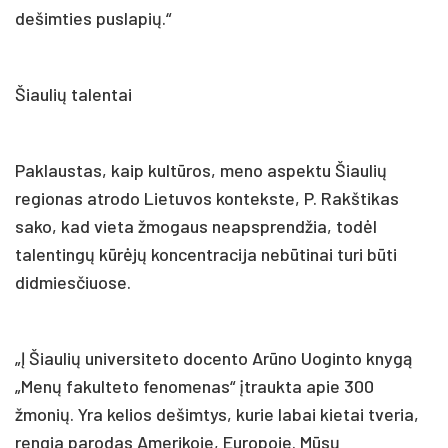
dešimties puslapių.“
Šiaulių talentai
Paklaustas, kaip kultūros, meno aspektu Šiaulių
regionas atrodo Lietuvos kontekste, P. Rakštikas
sako, kad vieta žmogaus neapsprendžia, todėl
talentingų kūrėjų koncentracija nebūtinai turi būti
didmiesčiuose.
„Į Šiaulių universiteto docento Arūno Uoginto knygą
„Menų fakulteto fenomenas“ įtraukta apie 300
žmonių. Yra kelios dešimtys, kurie labai kietai tveria,
rengia parodas Amerikoje, Europoje. Mūsų