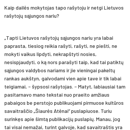
Kaip dailės mokytojas tapo rašytoju ir netgi Lietuvos
rašytojų sąjungos nariu?
„Tapti Lietuvos rašytojų sąjungos nariu yra labai
paprasta, tiesiog reikia rašyti, rašyti, ne piešti, ne
mokyti vaikus lipdyti, nekrapštyti nosies,
nesispjaudyti, o ką nors parašyti taip, kad tai patiktų
sąjungos valdybos nariams ir jie vieningai pakeltų
rankas aukštyn, galvodami vien apie tave ir tik labai
teigiamai, – šypsosi rašytojas. – Matyt, labiausiai tam
pasitarnavo mano tekstai nuo praeito amžiaus
pabaigos be perstojo publikuojami pirmuose kultūros
savaitraščio „Šiaurės Atėnai“ puslapiuose. Turiu
surinkęs apie šimtą publikacijų puslapių. Manau, jog
tai visai nemažai, turint galvoje, kad savaitraštis yra