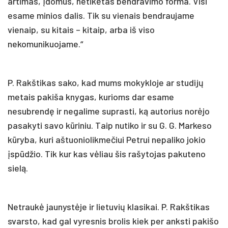
artimas, įdomus, netikėtas bendravimo forma. Visi
esame minios dalis. Tik su vienais bendraujame
vienaip, su kitais – kitaip, arba iš viso
nekomunikuojame.“
P. Rakštikas sako, kad mums mokykloje ar studijų
metais pakiša knygas, kurioms dar esame
nesubrendę ir negalime suprasti, ką autorius norėjo
pasakyti savo kūriniu. Taip nutiko ir su G. G. Markeso
kūryba, kuri aštuoniolikmečiui Petrui nepaliko jokio
įspūdžio. Tik kur kas vėliau šis rašytojas pakuteno
sielą.
Netraukė jaunystėje ir lietuvių klasikai. P. Rakštikas
svarsto, kad gal vyresnis brolis kiek per anksti pakišo