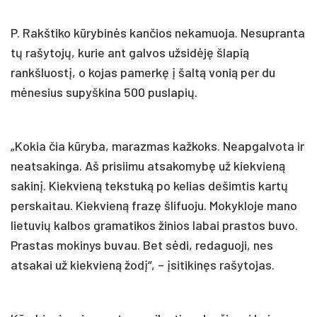
P. Rakštiko kūrybinės kančios nekamuoja. Nesupranta
tų rašytojų, kurie ant galvos užsidėję šlapią
rankšluostį, o kojas pamerkę į šaltą vonią per du
mėnesius supyškina 500 puslapių.
„Kokia čia kūryba, marazmas kažkoks. Neapgalvota ir
neatsakinga. Aš prisiimu atsakomybę už kiekvieną
sakinį. Kiekvieną tekstuką po kelias dešimtis kartų
perskaitau. Kiekvieną frazę šlifuoju. Mokykloje mano
lietuvių kalbos gramatikos žinios labai prastos buvo.
Prastas mokinys buvau. Bet sėdi, redaguoji, nes
atsakai už kiekvieną žodį“, – įsitikinęs rašytojas.