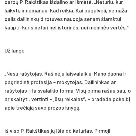
darbų P. Rakštikas išdalino ar išmėtė. „Neturiu, kur
laikyti, ir nemanau, kad reikia. Kai pagalvoji, nemaža
dalis dailininkų dirbtuves naudoja senam šlamštui
kaupti, kuris neturi nei istorinės, nei meninės vertės.“
Už lango
„Nesu rašytojas. Rašinėju laisvalaikiu. Mano duona ir
pagrindinė profesija – mokytojas. Dailininkas ar
rašytojas – laisvalaikio forma. Visų pirma rašau sau, o
ar skaityti, vertinti – jūsų reikalas“, – pradeda pokalbį
apie trečiąją savo prozos knygą.
Iš viso P. Rakštikas jų išleido keturias. Pirmoji