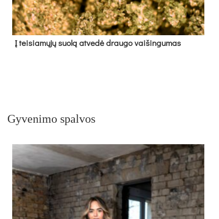
Į tei­sia­mų­jų suo­lą at­ve­dė drau­go vai­šin­gu­mas
Gyvenimo spalvos