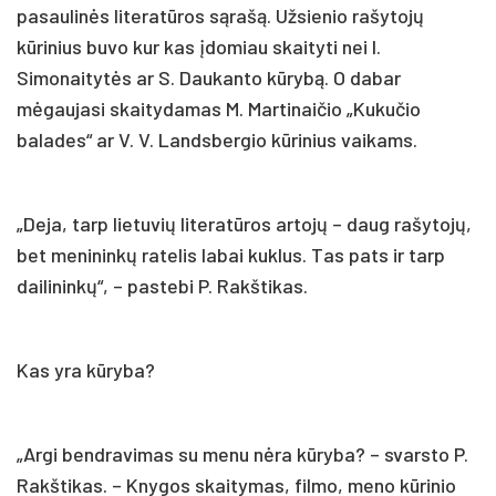
pasaulinės literatūros sąrašą. Užsienio rašytojų
kūrinius buvo kur kas įdomiau skaityti nei I.
Simonaitytės ar S. Daukanto kūrybą. O dabar
mėgaujasi skaitydamas M. Martinaičio „Kukučio
balades“ ar V. V. Landsbergio kūrinius vaikams.
„Deja, tarp lietuvių literatūros artojų – daug rašytojų,
bet menininkų ratelis labai kuklus. Tas pats ir tarp
dailininkų“, – pastebi P. Rakštikas.
Kas yra kūryba?
„Argi bendravimas su menu nėra kūryba? – svarsto P.
Rakštikas. – Knygos skaitymas, filmo, meno kūrinio