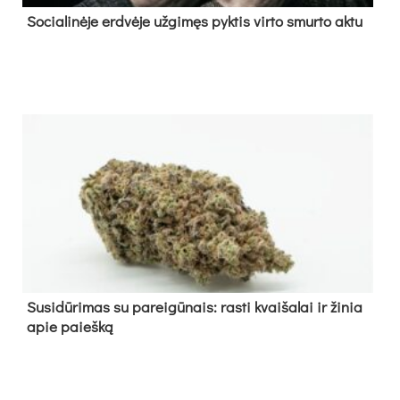
So­cia­li­nė­je erd­vė­je už­gi­męs pyk­tis vir­to smur­to ak­tu
Su­si­dū­ri­mas su pa­rei­gū­nais: ras­ti kvai­ša­lai ir ži­nia
apie paieš­ką