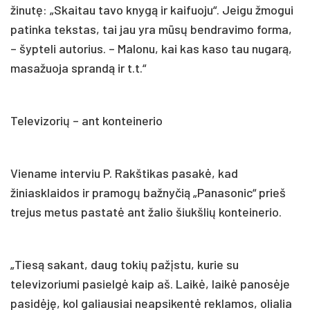
žinutę: „Skaitau tavo knygą ir kaifuoju“. Jeigu žmogui
patinka tekstas, tai jau yra mūsų bendravimo forma,
– šypteli autorius. – Malonu, kai kas kaso tau nugarą,
masažuoja sprandą ir t.t.“
Televizorių – ant konteinerio
Viename interviu P. Rakštikas pasakė, kad
žiniasklaidos ir pramogų bažnyčią „Panasonic“ prieš
trejus metus pastatė ant žalio šiukšlių konteinerio.
„Tiesą sakant, daug tokių pažįstu, kurie su
televizoriumi pasielgė kaip aš. Laikė, laikė panosėje
pasidėję, kol galiausiai neapsikentė reklamos, olialia