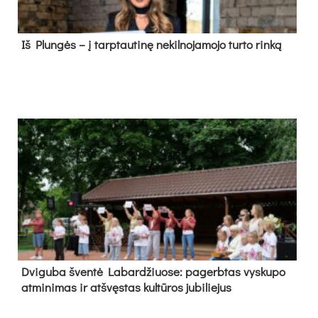
Iš Plungės – į tarptautinę nekilnojamojo turto rinką
Dvi­gu­ba šven­tė La­bar­džiuo­se: pa­gerb­tas vys­ku­po
at­mi­ni­mas ir at­švęs­tas kul­tū­ros ju­bi­lie­jus