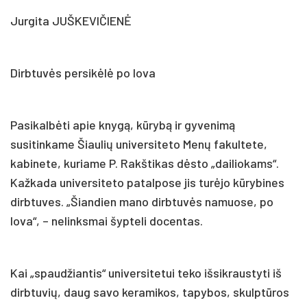
Jurgita JUŠKEVIČIENĖ
Dirbtuvės persikėlė po lova
Pasikalbėti apie knygą, kūrybą ir gyvenimą
susitinkame Šiaulių universiteto Menų fakultete,
kabinete, kuriame P. Rakštikas dėsto „dailiokams“.
Kažkada universiteto patalpose jis turėjo kūrybines
dirbtuves. „Šiandien mano dirbtuvės namuose, po
lova“, – nelinksmai šypteli docentas.
Kai „spaudžiantis“ universitetui teko išsikraustyti iš
dirbtuvių, daug savo keramikos, tapybos, skulptūros