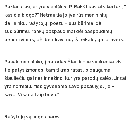
Paklaustas, ar yra vienišius, P. Rakštikas atsikerta: „O
kas čia blogo?“ Netraukia jo įvairūs menininkų –
dailininkų, rašytojų, poetų – susibūrimai dėl
susibūrimų, rankų paspaudimai dėl paspaudimų,
bendravimas, dėl bendravimo, iš reikalo, gal pravers.
Pasak menininko, į parodas Šiauliuose susirenka vis
tie patys žmonės, tam tikras ratas, o dauguma
šiauliečių gal net ir nežino, kur yra parodų salės. „Ir tai
yra normalu. Mes gyvename savo pasaulyje, jie –
savo. Visada taip buvo.“
Rašytojų sąjungos narys