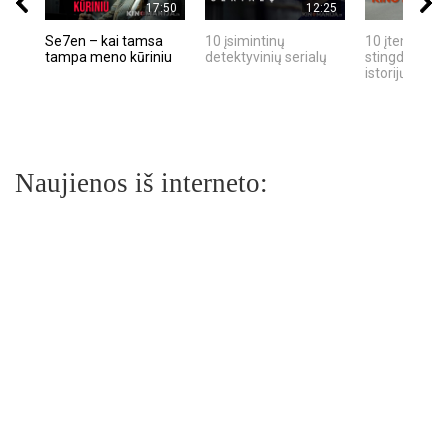
17:50
12:25
Se7en – kai tamsa
10 įsimintinų
10 įtemptų, k
tampa meno kūriniu
detektyvinių serialų
stingdančių k
istorijų
Naujienos iš interneto: