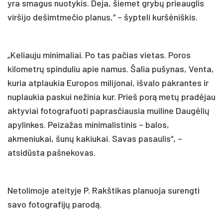
yra smagus nuotykis. Deja, šiemet grybų prieauglis
viršijo dešimtmečio planus,“ – šypteli kuršėniškis.
„Keliauju minimaliai. Po tas pačias vietas. Poros
kilometrų spinduliu apie namus. Šalia pušynas, Venta,
kuria atplaukia Europos milijonai, išvalo pakrantes ir
nuplaukia paskui nežinia kur. Prieš porą metų pradėjau
aktyviai fotografuoti paprasčiausia muiline Daugėlių
apylinkes. Peizažas minimalistinis – balos,
akmeniukai, šunų kakiukai. Savas pasaulis“, –
atsidūsta pašnekovas.
Netolimoje ateityje P. Rakštikas planuoja surengti
savo fotografijų parodą.