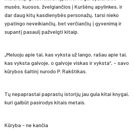
musės, kuosos, žvelgiančios į Kuršėnų apylinkes, ir
dar daug kitų kasdienybės personažų, tarsi nieko
ypatingo neveikiančių, bet verčiančių į gyvenimą ir
supantį pasaulį pažvelgti kitaip.
„Meluoju apie tai, kas vyksta už lango, rašau apie tai,
kas vyksta galvoje, o galvoje viskas ir vyksta“, – savo
kūrybos šaltinį nurodo P. Rakštikas.
Tų nepaprastai paprastų istorijų jau gula kitai knygai,
kuri galbūt pasirodys kitais metais.
Kūryba – ne kančia