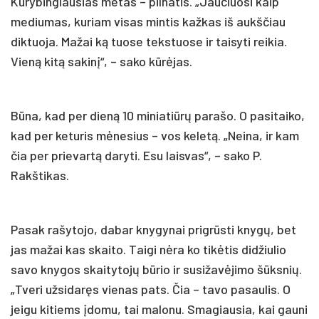
Kūrybingiausias metas – pilnatis. „Jaučiuosi kaip
mediumas, kuriam visas mintis kažkas iš aukščiau
diktuoja. Mažai ką tuose tekstuose ir taisyti reikia.
Vieną kitą sakinį“, – sako kūrėjas.
Būna, kad per dieną 10 miniatiūrų parašo. O pasitaiko,
kad per keturis mėnesius – vos keletą. „Neina, ir kam
čia per prievartą daryti. Esu laisvas“, – sako P.
Rakštikas.
Pasak rašytojo, dabar knygynai prigrūsti knygų, bet
jas mažai kas skaito. Taigi nėra ko tikėtis didžiulio
savo knygos skaitytojų būrio ir susižavėjimo šūksnių.
„Tveri užsidaręs vienas pats. Čia – tavo pasaulis. O
jeigu kitiems įdomu, tai malonu. Smagiausia, kai gauni