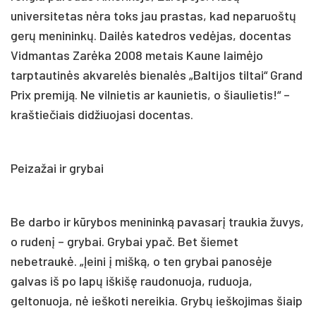
universitetas nėra toks jau prastas, kad neparuoštų
gerų menininkų. Dailės katedros vedėjas, docentas
Vidmantas Zarėka 2008 metais Kaune laimėjo
tarptautinės akvarelės bienalės „Baltijos tiltai“ Grand
Prix premiją. Ne vilnietis ar kaunietis, o šiaulietis!“ –
kraštiečiais didžiuojasi docentas.
Peizažai ir grybai
Be darbo ir kūrybos menininką pavasarį traukia žuvys,
o rudenį – grybai. Grybai ypač. Bet šiemet
nebetraukė. „Įeini į mišką, o ten grybai panosėje
galvas iš po lapų iškišę raudonuoja, ruduoja,
geltonuoja, nė ieškoti nereikia. Grybų ieškojimas šiaip