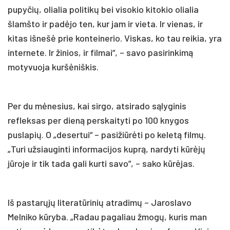
pupyčių, olialia politikų bei visokio kitokio olialia
šlamšto ir padėjo ten, kur jam ir vieta. Ir vienas, ir
kitas išnešė prie konteinerio. Viskas, ko tau reikia, yra
internete. Ir žinios, ir filmai“, – savo pasirinkimą
motyvuoja kuršėniškis.
Per du mėnesius, kai sirgo, atsirado sąlyginis
refleksas per dieną perskaityti po 100 knygos
puslapių. O „desertui“ – pasižiūrėti po keletą filmų.
„Turi užsiauginti informacijos kuprą, nardyti kūrėjų
jūroje ir tik tada gali kurti savo”, – sako kūrėjas.
Iš pastarųjų literatūrinių atradimų – Jaroslavo
Melniko kūryba. „Radau pagaliau žmogų, kuris man