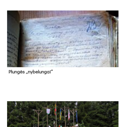
Plun­gės „ny­be­lun­gai“