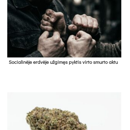
So­cia­li­nė­je erd­vė­je už­gi­męs pyk­tis vir­to smur­to ak­tu