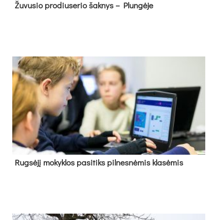
Žu­vu­sio pro­diu­se­rio šak­nys – Plun­gė­je
Rug­sė­jį mo­kyk­los pa­si­tiks pil­nes­nė­mis kla­sė­mis