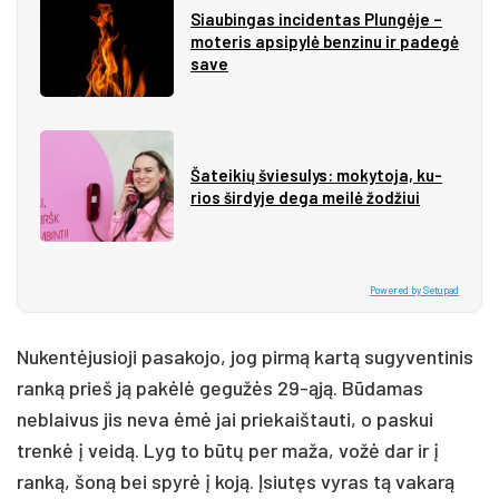
Siau­bin­gas in­ci­den­tas Plun­gė­je –
mo­te­ris ap­si­py­lė ben­zi­nu ir pa­de­gė
sa­ve
Ša­tei­kių švie­su­lys: mo­ky­to­ja, ku­
rios šir­dy­je de­ga mei­lė žo­džiui
Powered by Setupad
Nukentėjusioji pasakojo, jog pirmą kartą sugyventinis
ranką prieš ją pakėlė gegužės 29-ąją. Būdamas
neblaivus jis neva ėmė jai priekaištauti, o paskui
trenkė į veidą. Lyg to būtų per maža, vožė dar ir į
ranką, šoną bei spyrė į koją. Įsiutęs vyras tą vakarą