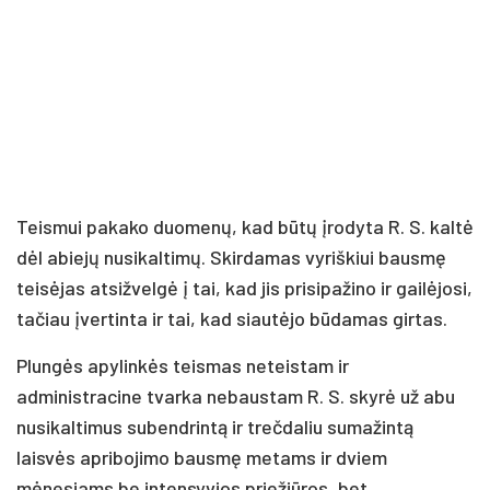
Teismui pakako duomenų, kad būtų įrodyta R. S. kaltė
dėl abiejų nusikaltimų. Skirdamas vyriškiui bausmę
teisėjas atsižvelgė į tai, kad jis prisipažino ir gailėjosi,
tačiau įvertinta ir tai, kad siautėjo būdamas girtas.
Plungės apylinkės teismas neteistam ir
administracine tvarka nebaustam R. S. skyrė už abu
nusikaltimus subendrintą ir trečdaliu sumažintą
laisvės apribojimo bausmę metams ir dviem
mėnesiams be intensyvios priežiūros, bet