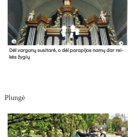
Dėl var­go­nų su­si­ta­rė, o dėl pa­ra­pi­jos na­mų dar rei­
kės žy­gių
Plungė