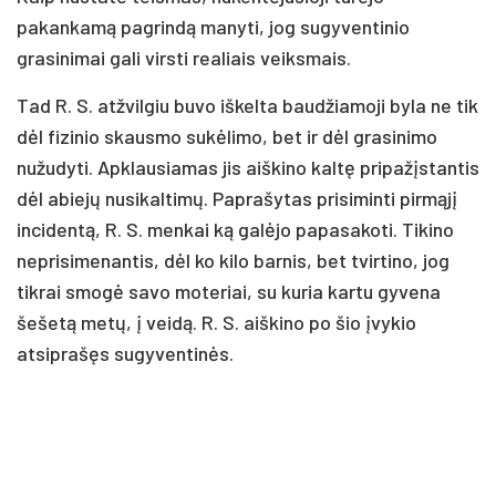
pakankamą pagrindą manyti, jog sugyventinio
grasinimai gali virsti realiais veiksmais.
Tad R. S. atžvilgiu buvo iškelta baudžiamoji byla ne tik
dėl fizinio skausmo sukėlimo, bet ir dėl grasinimo
nužudyti. Apklausiamas jis aiškino kaltę pripažįstantis
dėl abiejų nusikaltimų. Paprašytas prisiminti pirmąjį
incidentą, R. S. menkai ką galėjo papasakoti. Tikino
neprisimenantis, dėl ko kilo barnis, bet tvirtino, jog
tikrai smogė savo moteriai, su kuria kartu gyvena
šešetą metų, į veidą. R. S. aiškino po šio įvykio
atsiprašęs sugyventinės.