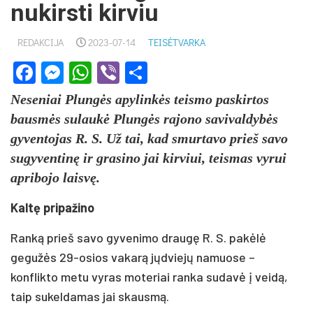
nukirsti kirviu
REDAKCIJA
2023-07-14
TEISĖTVARKA
Facebook
Messenger
WhatsApp
Viber
Share
Neseniai Plungės apylinkės teismo paskirtos
bausmės sulaukė Plungės rajono savivaldybės
gyventojas R. S. Už tai, kad smurtavo prieš savo
sugyventinę ir grasino jai kirviui, teismas vyrui
apribojo laisvę.
Kaltę pripažino
Ranką prieš savo gyvenimo draugę R. S. pakėlė
gegužės 29-osios vakarą jųdviejų namuose –
konflikto metu vyras moteriai ranka sudavė į veidą,
taip sukeldamas jai skausmą.