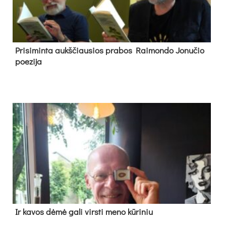
Pri­si­min­ta aukš­čiau­sios pra­bos Rai­mon­do Jo­nu­čio
poe­zi­ja
Ir ka­vos dė­mė ga­li virs­ti me­no kū­ri­niu