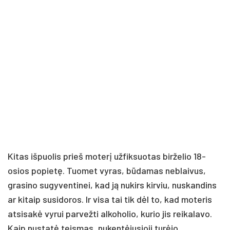
Kitas išpuolis prieš moterį užfiksuotas birželio 18-
osios popietę. Tuomet vyras, būdamas neblaivus,
grasino sugyventinei, kad ją nukirs kirviu, nuskandins
ar kitaip susidoros. Ir visa tai tik dėl to, kad moteris
atsisakė vyrui parvežti alkoholio, kurio jis reikalavo.
Kaip nustatė teismas, nukentėjusioji turėjo