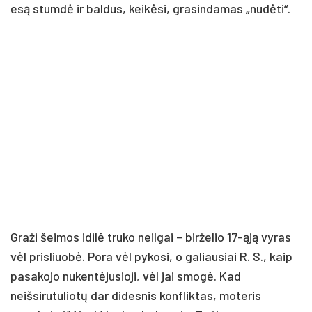
esą stumdė ir baldus, keikėsi, grasindamas „nudėti“.
Graži šeimos idilė truko neilgai – birželio 17-ąją vyras
vėl prisliuobė. Pora vėl pykosi, o galiausiai R. S., kaip
pasakojo nukentėjusioji, vėl jai smogė. Kad
neišsirutuliotų dar didesnis konfliktas, moteris