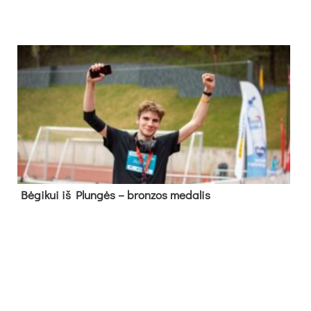
Bė­gi­kui iš Plun­gės – bron­zos me­da­lis