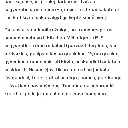
pasakojo išėjusi į lauką darbuotis. Tačiau
sugyventinis vis nerimo – grasino moteriai šakute už
tai, kad ši atsisako valgyti jo keptą kiaušinienę.
Galiausiai smarkuolis užmigo, bet ramybės poros
namuose nebuvo ir kitądien. Vėl prigėręs R. S.
sugyventinės ėmė reikalauti parvežti degtinės, šiai
atsisakius, pasipylė lavina grasinimų. Vyras grasino
gyvenimo draugę nukirsti kirviu, nuskandinti ar kitaip
susidoroti. Nukentėjusi tikino tuomet ne juokais
išsigandusi, todėl greitai nubėgo į namus, persirengė
ir išvažiavo pas uošvienę. Ten būdama nusprendė
kreiptis į policiją, nes bijojo dėl savo saugumo.