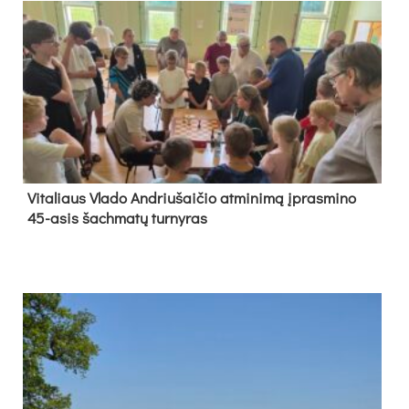
Vi­ta­liaus Vla­do And­riu­šai­čio at­mi­ni­mą įpras­mi­no
45-asis šach­ma­tų tur­ny­ras