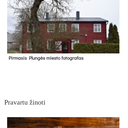
Pir­ma­sis Plun­gės mies­to fo­tog­ra­fas
Pravartu žinoti