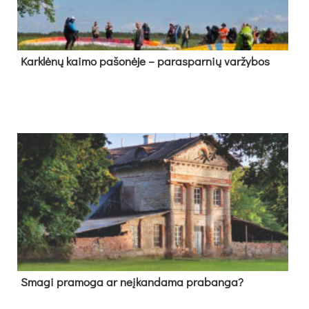
Kark­lė­nų kai­mo pa­šo­nė­je – pa­ras­par­nių var­žy­bos
Sma­gi pra­mo­ga ar neį­kan­da­ma pra­ban­ga?