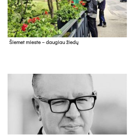
Šie­met mies­te – dau­giau žie­dų