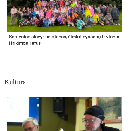
Sep­ty­nios sto­vyk­los die­nos, šim­tai šyp­se­nų ir vie­nas
iš­ti­ki­mas lie­tus
Kultūra