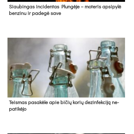
Siau­bin­gas in­ci­den­tas Plun­gė­je – mo­te­ris ap­si­py­lė
ben­zi­nu ir pa­de­gė sa­ve
Teis­mas pa­sa­kė­le apie bi­čių ko­rių de­zin­fek­ci­ją ne­
pa­ti­kė­jo