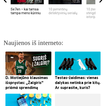
17:50
12:25
Se7en – kai tamsa
10 įsimintinų
10 įtemptų, k
tampa meno kūriniu
detektyvinių serialų
stingdančių k
istorijų
Naujienos iš interneto: