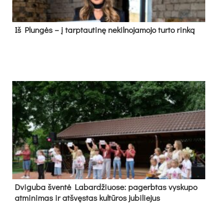
Iš Plungės – į tarptautinę nekilnojamojo turto rinką
Dvi­gu­ba šven­tė La­bar­džiuo­se: pa­gerb­tas vys­ku­po
at­mi­ni­mas ir at­švęs­tas kul­tū­ros ju­bi­lie­jus