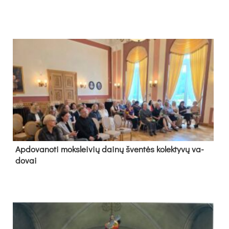
Ap­do­va­no­ti moks­lei­vių dai­nų šven­tės ko­lek­ty­vų va­
do­vai