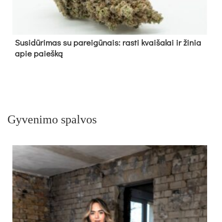
Su­si­dū­ri­mas su pa­rei­gū­nais: ras­ti kvai­ša­lai ir ži­nia
apie paieš­ką
Gyvenimo spalvos