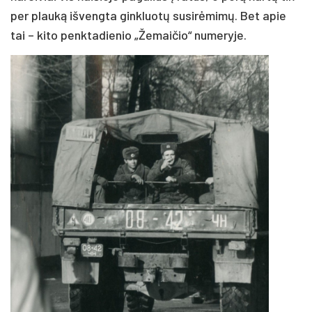
per plauką išvengta ginkluotų susirėmimų. Bet apie
tai – kito penktadienio „Žemaičio“ numeryje.