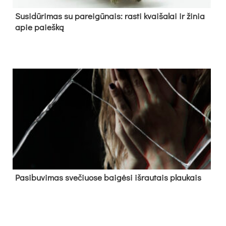
Su­si­dū­ri­mas su pa­rei­gū­nais: ras­ti kvai­ša­lai ir ži­nia
apie paieš­ką
Pa­si­bu­vi­mas sve­čiuo­se bai­gė­si iš­rau­tais plau­kais