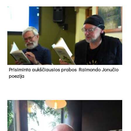
Pri­si­min­ta aukš­čiau­sios pra­bos Rai­mon­do Jo­nu­čio
poe­zi­ja