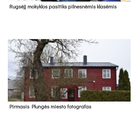
Rug­sė­jį mo­kyk­los pa­si­tiks pil­nes­nė­mis kla­sė­mis
Pir­ma­sis Plun­gės mies­to fo­tog­ra­fas