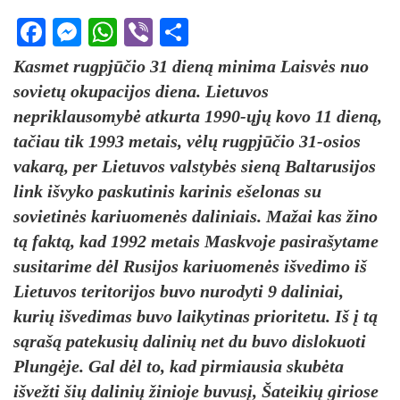
Facebook
Messenger
WhatsApp
Viber
Share
Kasmet rugpjūčio 31 dieną minima Laisvės nuo
sovietų okupacijos diena. Lietuvos
nepriklausomybė atkurta 1990-ųjų kovo 11 dieną,
tačiau tik 1993 metais, vėlų rugpjūčio 31-osios
vakarą, per Lietuvos valstybės sieną Baltarusijos
link išvyko paskutinis karinis ešelonas su
sovietinės kariuomenės daliniais. Mažai kas žino
tą faktą, kad 1992 metais Maskvoje pasirašytame
susitarime dėl Rusijos kariuomenės išvedimo iš
Lietuvos teritorijos buvo nurodyti 9 daliniai,
kurių išvedimas buvo laikytinas prioritetu. Iš į tą
sąrašą patekusių dalinių net du buvo dislokuoti
Plungėje. Gal dėl to, kad pirmiausia skubėta
išvežti šių dalinių žinioje buvusį, Šateikių giriose