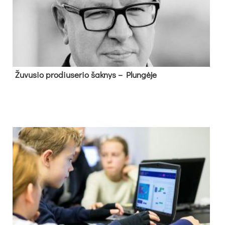
Žu­vu­sio pro­diu­se­rio šak­nys – Plun­gė­je