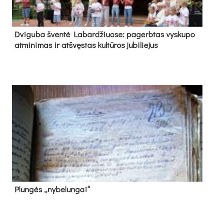
Dvi­gu­ba šven­tė La­bar­džiuo­se: pa­gerb­tas vys­ku­po
at­mi­ni­mas ir at­švęs­tas kul­tū­ros ju­bi­lie­jus
Plun­gės „ny­be­lun­gai“