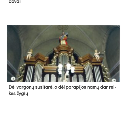
do­vai
Dėl var­go­nų su­si­ta­rė, o dėl pa­ra­pi­jos na­mų dar rei­
kės žy­gių