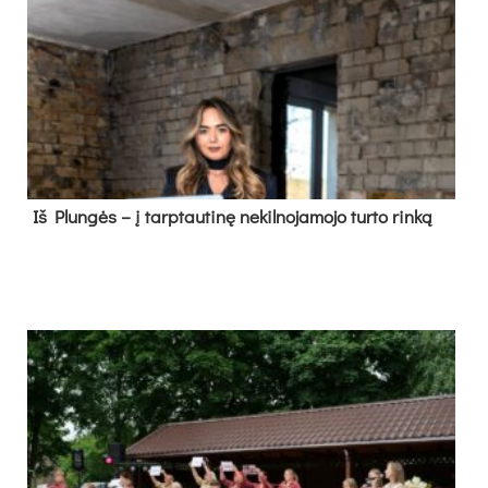
Iš Plungės – į tarptautinę nekilnojamojo turto rinką