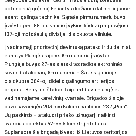
potencialią grėsmę keliantys didžiausi daliniai ir juose
esanti galinga technika. Sąraše pirmu numeriu buvo
įrašyta per 1991 m. sausio įvykius liūdnai pagarsėjusi
107-oji motošaulių divizija, dislokuota Vilniuje.
Į vadinamąjį prioritetinį devintuką pateko ir du daliniai,
esantys Plungės rajone. 6-u numeriu įrašytas
Plungėje buvęs 27-asis atskiras radioelektroninės
kovos batalionas, 8-u numeriu – Šateikių girioje
dislokuota 384-oji didelio galingumo artilerijos
brigada. Beje, jos štabas taip pat buvo Plungėje,
vadinamajame kareivinių kvartale. Brigados žinioje
buvo savaeigės 203 mm kalibro haubicos 2S7 „Pion“.
Jų paskirtis – atakuoti priešo užnugarį, naikinti
svarbius objektus 47–55 kilometrų atstumu.
Suplanuota šią brigadą išvesti iš Lietuvos teritorijos