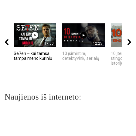
17:50
12:25
Se7en – kai tamsa
10 įsimintinų
10 įtemptų, k
tampa meno kūriniu
detektyvinių serialų
stingdančių k
istorijų
Naujienos iš interneto: