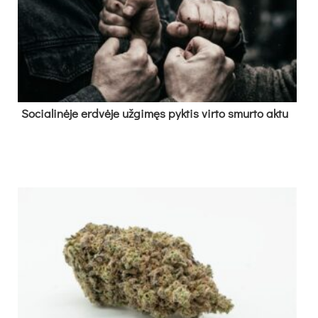
So­cia­li­nė­je erd­vė­je už­gi­męs pyk­tis vir­to smur­to ak­tu