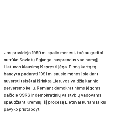
Jos prasidėjo 1990 m. spalio mėnesį, tačiau greitai
nutrūko Sovietų Sąjungai nusprendus vadinamąjį
Lietuvos klausimą išspręsti jėga. Pirmą kartą tą
bandyta padaryti 1991 m. sausio mėnesį siekiant
nuversti teisėtai išrinktą Lietuvos valdžią karinio
perversmo keliu. Remiant demokratinėms jėgoms
pačioje SSRS ir demokratinių valstybių vadovams
spaudžiant Kremlių, šį procesą Lietuvai kuriam laikui
pavyko pristabdyti.