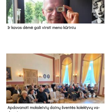
Ir ka­vos dė­mė ga­li virs­ti me­no kū­ri­niu
Ap­do­va­no­ti moks­lei­vių dai­nų šven­tės ko­lek­ty­vų va­