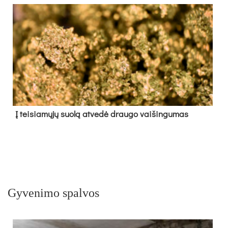
Į tei­sia­mų­jų suo­lą at­ve­dė drau­go vai­šin­gu­mas
Gyvenimo spalvos