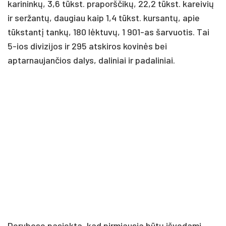
karininkų, 3,6 tūkst. praporščikų, 22,2 tūkst. kareivių
ir seržantų, daugiau kaip 1,4 tūkst. kursantų, apie
tūkstantį tankų, 180 lėktuvų, 1 901-as šarvuotis. Tai
5-ios divizijos ir 295 atskiros kovinės bei
aptarnaujančios dalys, daliniai ir padaliniai.
Derybose pasiekta, kad pirmiausia būtų išvedami