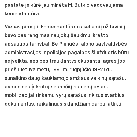
pastate įsikūrė jau minėta M. Butkio vadovaujama
komendantūra.
Vienas pirmųjų komendantūroms keliamų uždavinių
buvo pasirengimas naujokų šaukimui krašto
apsaugos tarnybai. Be Plungės rajono savivaldybės
administracijos ir policijos pagalbos ši užduotis būtų
neįveikta, nes besitraukiantys okupantai agresijos
prieš Lietuvą metu, 1991 m. rugpjūčio 19–21 d.,
sunaikino daug šaukiamojo amžiaus vaikinų sąrašų,
asmenines įskaitoje esančių asmenų bylas,
mobilizacijai tinkamų vyrų sąrašus ir kitus svarbius
dokumentus, reikalingus sklandžiam darbui atlikti.