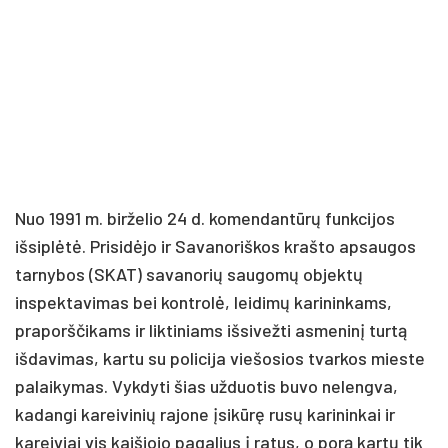
Nuo 1991 m. birželio 24 d. komendantūrų funkcijos
išsiplėtė. Prisidėjo ir Savanoriškos krašto apsaugos
tarnybos (SKAT) savanorių saugomų objektų
inspektavimas bei kontrolė, leidimų karininkams,
praporščikams ir liktiniams išsivežti asmeninį turtą
išdavimas, kartu su policija viešosios tvarkos mieste
palaikymas. Vykdyti šias užduotis buvo nelengva,
kadangi kareivinių rajone įsikūrę rusų karininkai ir
kareiviai vis kaišiojo pagalius į ratus, o porą kartų tik