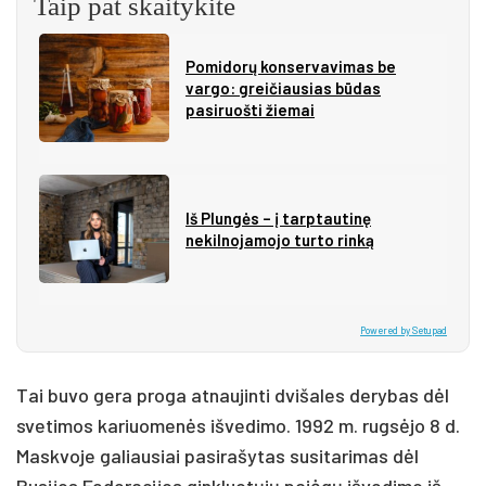
Taip pat skaitykite
Pomidorų konservavimas be
vargo: greičiausias būdas
pasiruošti žiemai
Iš Plungės – į tarptautinę
nekilnojamojo turto rinką
Powered by Setupad
Tai buvo gera proga atnaujinti dvišales derybas dėl
svetimos kariuomenės išvedimo. 1992 m. rugsėjo 8 d.
Maskvoje galiausiai pasirašytas susitarimas dėl
Rusijos Federacijos ginkluotųjų pajėgų išvedimo iš