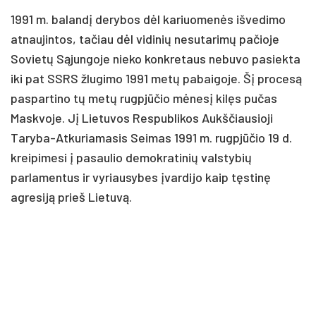
1991 m. balandį derybos dėl kariuomenės išvedimo
atnaujintos, tačiau dėl vidinių nesutarimų pačioje
Sovietų Sąjungoje nieko konkretaus nebuvo pasiekta
iki pat SSRS žlugimo 1991 metų pabaigoje. Šį procesą
paspartino tų metų rugpjūčio mėnesį kilęs pučas
Maskvoje. Jį Lietuvos Respublikos Aukščiausioji
Taryba-Atkuriamasis Seimas 1991 m. rugpjūčio 19 d.
kreipimesi į pasaulio demokratinių valstybių
parlamentus ir vyriausybes įvardijo kaip tęstinę
agresiją prieš Lietuvą.