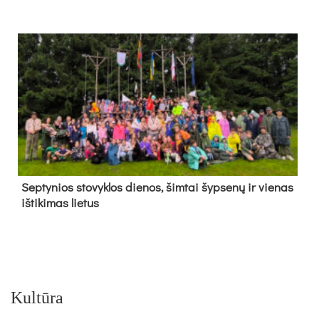
Sep­ty­nios sto­vyk­los die­nos, šim­tai šyp­se­nų ir vie­nas
iš­ti­ki­mas lie­tus
Kultūra