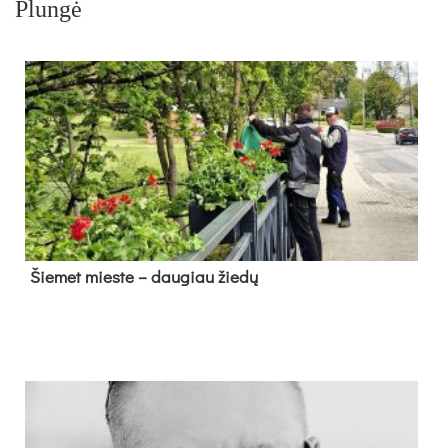
Plungė
Šie­met mies­te – dau­giau žie­dų