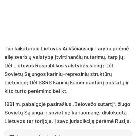
Tuo laikotarpiu Lietuvos Aukščiausioji Taryba priėmė
eilę svarbių valstybę įtvirtinančių nutarimų, tarp jų:
Dėl Lietuvos Respublikos valstybės sienų; Dėl
Sovietų Sąjungos karinių-represinių struktūrų
Lietuvoje; Dėl SSRS karinių komendantūrų pastatų ir
kito turto perėmimo bei kt.
1991 m. pabaigoje pasirašius „Belovežo sutartį“, žlugo
Sovietų Sąjunga ir sovietinę kariuomenę, dislokuotą
Lietuvos teritorijoje, į savo jurisdikciją perėmė Rusija.