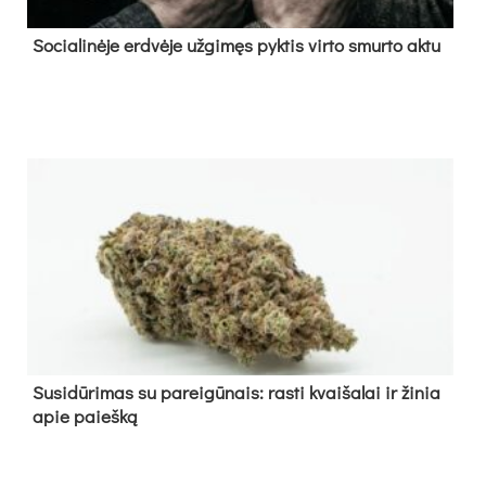
So­cia­li­nė­je erd­vė­je už­gi­męs pyk­tis vir­to smur­to ak­tu
Su­si­dū­ri­mas su pa­rei­gū­nais: ras­ti kvai­ša­lai ir ži­nia
apie paieš­ką