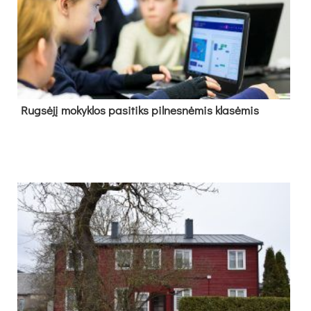
Rug­sė­jį mo­kyk­los pa­si­tiks pil­nes­nė­mis kla­sė­mis