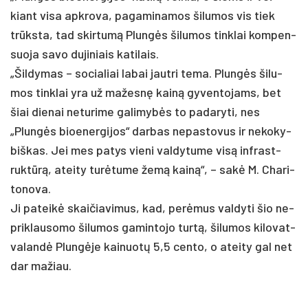
kiant vi­sa ap­kro­va, pa­ga­mi­na­mos ši­lu­mos vis tiek
trūksta, tad skir­tumą Plungės ši­lu­mos tink­lai kom­pen­
suo­ja sa­vo du­ji­niais ka­ti­lais.
„Šil­dy­mas – so­cia­liai la­bai jaut­ri te­ma. Plungės ši­lu­
mos tink­lai yra už ma­žesnę kainą gy­ven­to­jams, bet
šiai die­nai ne­tu­ri­me ga­li­mybės to pa­da­ry­ti, nes
„Plungės bioe­ner­gi­jos“ dar­bas ne­pas­to­vus ir ne­ko­ky­
biš­kas. Jei mes pa­tys vie­ni val­dy­tu­me visą inf­rast­
ruktūrą, atei­ty turė­tu­me žemą kainą“, – sakė M. Cha­ri­
to­no­va.
Ji pa­teikė skai­čia­vi­mus, kad, per­ėmus val­dy­ti šio ne­
prik­lau­so­mo ši­lu­mos ga­min­to­jo turtą, ši­lu­mos ki­lo­vat­
va­landė Plungė­je kai­nuotų 5,5 cen­to, o atei­ty gal net
dar ma­žiau.