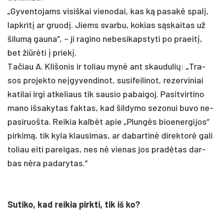
„Gy­ven­to­jams vi­siš­kai vie­no­dai, kas ką pa­sakė spalį,
lapk­ritį ar gruodį. Jiems svar­bu, ko­kias sąskai­tas už
ši­lumą gau­na“, – ji ra­gi­no ne­be­si­kaps­ty­ti po praeitį,
bet žiūrė­ti į prie­kį.
Ta­čiau A. Kli­šo­nis ir to­liau mynė ant skau­du­lių: „Tra­
sos pro­jek­to ne­įgy­ven­di­not, su­si­fei­li­not, re­zer­vi­niai
ka­ti­lai ir­gi at­ke­liaus tik sau­sio pa­bai­goj. Pa­sit­vir­ti­no
ma­no iš­sa­ky­tas fak­tas, kad šil­dy­mo se­zo­nui bu­vo ne­
pa­si­ruoš­ta. Rei­kia kalbėt apie „Plungės bioe­ner­gi­jos“
pir­kimą, tik ky­la klau­si­mas, ar da­bar­tinė di­rek­torė ga­li
to­liau ei­ti pa­rei­gas, nes nė vie­nas jos pra­dėtas dar­
bas nėra pa­da­ry­tas.“
Su­ti­ko, kad rei­kia pirk­ti, tik iš ko?