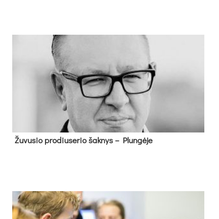
Žu­vu­sio pro­diu­se­rio šak­nys – Plun­gė­je