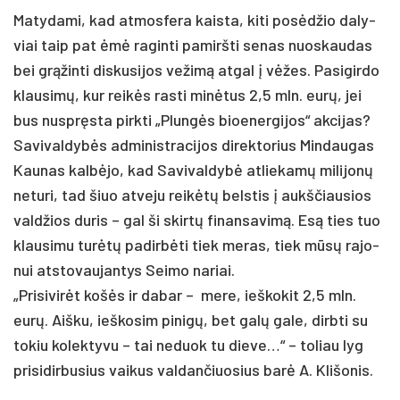
Ma­ty­da­mi, kad at­mos­fe­ra kais­ta, ki­ti po­sėdžio da­ly­
viai taip pat ėmė ra­gin­ti pa­mirš­ti se­nas nuo­skau­das
bei grąžin­ti dis­ku­si­jos ve­žimą at­gal į vėžes. Pa­si­gir­do
klau­simų, kur reikės ras­ti minė­tus 2,5 mln. eurų, jei
bus nu­spręsta pirk­ti „Plungės bioe­ner­gi­jos“ ak­ci­jas?
Sa­vi­val­dybės ad­mi­nist­ra­ci­jos di­rek­to­rius Min­dau­gas
Kau­nas kalbė­jo, kad Sa­vi­val­dybė at­lie­kamų mi­li­jonų
ne­tu­ri, tad šiuo at­ve­ju reikėtų bels­tis į aukš­čiau­sios
vald­žios du­ris – gal ši skirtų fi­nan­sa­vimą. Esą ties tuo
klau­si­mu turėtų pa­dirbė­ti tiek me­ras, tiek mūsų ra­jo­
nui at­sto­vau­jan­tys Sei­mo na­riai.
„Pri­si­virėt košės ir da­bar – me­re, ieš­ko­kit 2,5 mln.
eurų. Aiš­ku, ieš­ko­sim pi­nigų, bet galų ga­le, dirb­ti su
to­kiu ko­lek­ty­vu – tai ne­duok tu die­ve…“ – to­liau lyg
pri­si­dir­bu­sius vai­kus val­dan­čiuo­sius barė A. Kli­šo­nis.