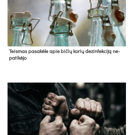
Teis­mas pa­sa­kė­le apie bi­čių ko­rių de­zin­fek­ci­ją ne­
pa­ti­kė­jo