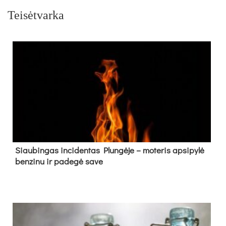
Teisėtvarka
Siau­bin­gas in­ci­den­tas Plun­gė­je – mo­te­ris ap­si­py­lė
ben­zi­nu ir pa­de­gė sa­ve