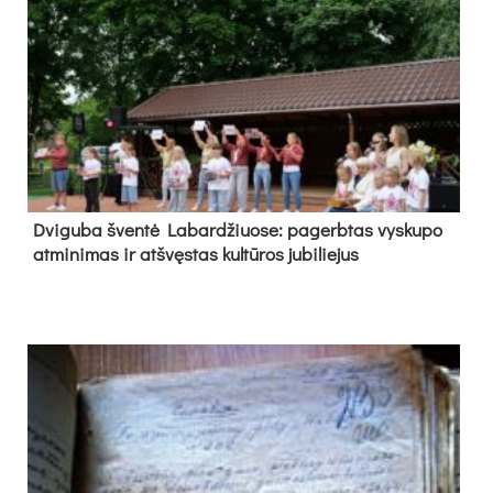
Dvi­gu­ba šven­tė La­bar­džiuo­se: pa­gerb­tas vys­ku­po
at­mi­ni­mas ir at­švęs­tas kul­tū­ros ju­bi­lie­jus