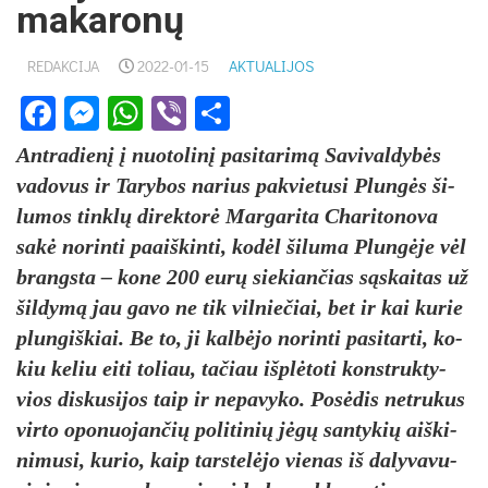
makaronų
REDAKCIJA
2022-01-15
AKTUALIJOS
Facebook
Messenger
WhatsApp
Viber
Share
Ant­ra­dienį į nuo­to­linį pa­si­ta­rimą Sa­vi­val­dybės
va­do­vus ir Ta­ry­bos na­rius pa­kvie­tu­si Plungės ši­
lu­mos tinklų di­rek­torė Mar­ga­ri­ta Cha­ri­to­no­va
sakė no­rin­ti paaiš­kin­ti, kodėl ši­lu­ma Plungė­je vėl
brangs­ta – ko­ne 200 eurų sie­kian­čias sąskai­tas už
šil­dymą jau ga­vo ne tik vil­nie­čiai, bet ir kai ku­rie
plun­giš­kiai. Be to, ji kalbė­jo no­rin­ti pa­si­tar­ti, ko­
kiu ke­liu ei­ti to­liau, ta­čiau išplė­to­ti konst­ruk­ty­
vios dis­ku­si­jos taip ir ne­pa­vy­ko. Posė­dis ne­tru­kus
vir­to opo­nuo­jan­čių po­li­ti­nių jėgų san­ty­kių aiš­ki­
ni­mu­si, ku­rio, kaip tars­telė­jo vie­nas iš da­ly­va­vu­