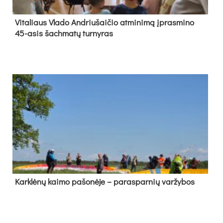
Vi­ta­liaus Vla­do And­riu­šai­čio at­mi­ni­mą įpras­mi­no
45-asis šach­ma­tų tur­ny­ras
Kark­lė­nų kai­mo pa­šo­nė­je – pa­ras­par­nių var­žy­bos