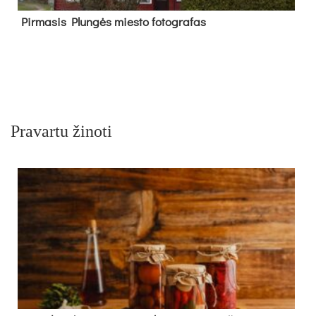
Pir­ma­sis Plun­gės mies­to fo­tog­ra­fas
Pravartu žinoti