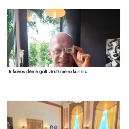
Ir ka­vos dė­mė ga­li virs­ti me­no kū­ri­niu