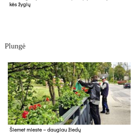
kės žy­gių
Plungė
Šie­met mies­te – dau­giau žie­dų