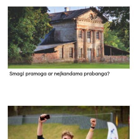
Sma­gi pra­mo­ga ar neį­kan­da­ma pra­ban­ga?