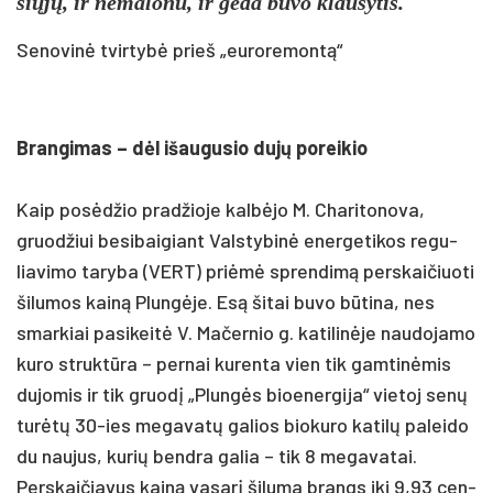
siųjų, ir ne­ma­lo­nu, ir gėda bu­vo klau­sy­tis.
Senovinė tvirtybė prieš „euroremontą“
Bran­gi­mas – dėl išau­gu­sio dujų po­rei­kio
Kaip po­sėdžio pra­džio­je kalbė­jo M. Cha­ri­to­no­va,
gruod­žiui be­si­bai­giant Vals­ty­binė ener­ge­ti­kos re­gu­
lia­vi­mo ta­ry­ba (VERT) pri­ėmė spren­dimą per­skai­čiuo­ti
ši­lu­mos kainą Plungė­je. Esą ši­tai bu­vo būti­na, nes
smar­kiai pa­si­keitė V. Ma­čer­nio g. ka­ti­linė­je nau­do­ja­mo
ku­ro struktū­ra – per­nai ku­ren­ta vien tik gam­tinė­mis
du­jo­mis ir tik gruodį „Plungės bioe­ner­gi­ja“ vie­toj senų
turėtų 30-ies me­ga­vatų ga­lios bio­ku­ro ka­tilų pa­lei­do
du nau­jus, ku­rių bend­ra ga­lia – tik 8 me­ga­va­tai.
Pers­kai­čia­vus kainą va­sarį ši­lu­ma brangs iki 9,93 cen­