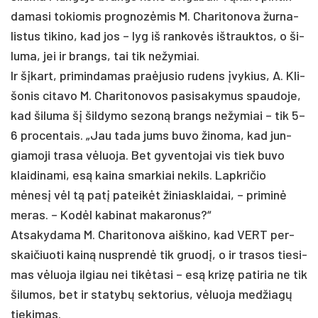
da­ma­si to­kio­mis pro­gnozė­mis M. Cha­ri­to­no­va žur­na­
lis­tus ti­ki­no, kad jos – lyg iš ran­kovės išt­rauk­tos, o ši­
lu­ma, jei ir brangs, tai tik ne­žy­miai.
Ir šįkart, pri­min­da­mas pra­ėju­sio ru­dens įvy­kius, A. Kli­
šo­nis ci­ta­vo M. Cha­ri­to­no­vos pa­si­sa­ky­mus spaudoje,
kad ši­lu­ma šį šil­dy­mo se­zoną brangs ne­žy­miai – tik 5–
6 pro­cen­tais. „Jau ta­da jums bu­vo ži­no­ma, kad jun­
gia­mo­ji tra­sa vėluo­ja. Bet gy­ven­to­jai vis tiek bu­vo
klai­di­na­mi, esą kai­na smar­kiai ne­kils. Lapk­ri­čio
mėnesį vėl tą pa­tį pa­teikėt ži­niask­lai­dai, – pri­minė
me­ras. – Kodėl ka­bi­nat ma­ka­ro­nus?“
At­sa­ky­da­ma M. Cha­ri­to­no­va aiš­ki­no, kad VERT per­
skai­čiuo­ti kainą nu­sprendė tik gruodį, o ir tra­sos tie­si­
mas vėluo­ja il­giau nei tikė­ta­si – esą krizę pa­ti­ria ne tik
ši­lu­mos, bet ir sta­tybų sek­to­rius, vėluo­ja med­žiagų
tie­ki­mas.