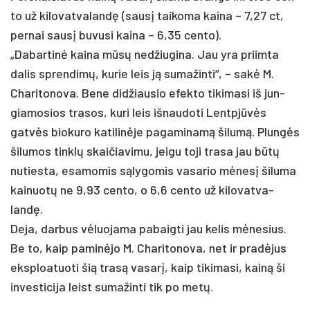
to už ki­lo­vat­va­landę (sausį tai­ko­ma kai­na – 7,27 ct,
per­nai sausį bu­vu­si kai­na – 6,35 cen­to).
„Da­bar­tinė kai­na mūsų ne­džiu­gi­na. Jau yra priim­ta
da­lis spren­dimų, ku­rie leis ją su­ma­žin­ti“, – sakė M.
Cha­ri­to­no­va. Be­ne did­žiau­sio efek­to ti­ki­ma­si iš jun­
gia­mo­sios tra­sos, ku­ri leis iš­nau­do­ti Lentpjūvės
gatvės bio­ku­ro ka­ti­linė­je pa­ga­mi­namą ši­lumą. Plungės
ši­lu­mos tinklų skai­čia­vi­mu, jei­gu to­ji tra­sa jau būtų
nu­ties­ta, esa­mo­mis sąly­go­mis va­sa­rio mėnesį ši­lu­ma
kai­nuotų ne 9,93 cen­to, o 6,6 cen­to už ki­lo­vat­va­
landę.
De­ja, dar­bus vėluo­ja­ma pa­baig­ti jau ke­lis mėne­sius.
Be to, kaip pa­minė­jo M. Cha­ri­to­no­va, net ir pra­dėjus
eksp­loa­tuo­ti šią trasą va­sarį, kaip ti­ki­ma­si, kainą ši
in­ves­ti­ci­ja leist su­ma­žin­ti tik po metų.