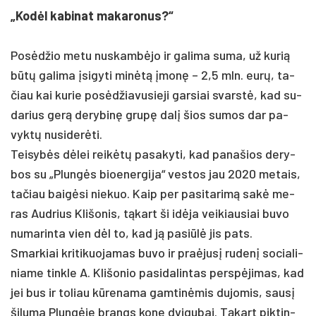
„Kodėl ka­bi­nat ma­ka­ro­nus?“
Posėd­žio me­tu nu­skambė­jo ir ga­li­ma su­ma, už ku­rią
būtų ga­li­ma įsi­gy­ti minėtą įmonę – 2,5 mln. eurų, ta­
čiau kai ku­rie po­sėdžia­vu­sie­ji gar­siai svarstė, kad su­
da­rius gerą de­ry­binę grupę dalį šios su­mos dar pa­
vyktų nu­si­derė­ti.
Tei­sybės dėlei reikėtų pa­sa­ky­ti, kad pa­na­šios de­ry­
bos su „Plungės bioe­ner­gi­ja“ ves­tos jau 2020 me­tais,
ta­čiau baigė­si nie­kuo. Kaip per pa­si­ta­rimą sakė me­
ras Aud­rius Kli­šo­nis, tąkart ši idė­ja vei­kiau­siai bu­vo
nu­ma­rin­ta vien dėl to, kad ją pa­si­ūlė jis pa­ts.
Smar­kiai kri­ti­kuo­ja­mas bu­vo ir pra­ėjusį ru­denį so­cia­li­
nia­me tink­le A. Kli­šo­nio pa­si­da­lin­tas per­spėji­mas, kad
jei bus ir to­liau kūre­na­ma gam­tinė­mis du­jo­mis, sausį
ši­lu­ma Plungė­je brangs ko­ne dvi­gu­bai. Tąkart pik­tin­