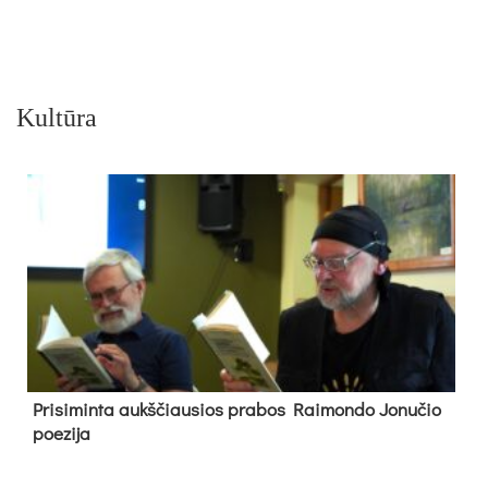
Kultūra
Pri­si­min­ta aukš­čiau­sios pra­bos Rai­mon­do Jo­nu­čio
poe­zi­ja