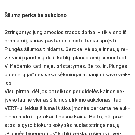
Ši­lumą per­ka be auk­cio­no
Strin­gan­tys jun­gia­mo­sios tra­sos dar­bai – tik vie­na iš
pro­blemų, ku­rias pa­sta­ruo­ju me­tu ten­ka spręsti
Plungės ši­lu­mos tink­lams. Ge­ro­kai vėluo­ja ir naujų re­
zer­vi­nių gam­ti­nių dujų ka­tilų, pla­nuo­jamų su­mon­tuo­ti
V. Ma­čer­nio ka­ti­linė­je, pri­sta­ty­mas. Be to, ir „Plungės
bioe­ner­gi­jai“ ne­si­se­ka sėkmin­gai at­nau­jin­ti sa­vo veik­
los.
Visų pir­ma, dėl jos pa­teik­tos per di­delės kai­nos ne­
įvy­ko jau ne vie­nas ši­lu­mos pir­ki­mo auk­cio­nas, tad
VERT-ui lei­dus ši­lu­ma iš šios įmonės per­ka­ma ne auk­
cio­no būdu ir ge­ro­kai di­des­ne kai­na. Be to, dėl pra­
stos įsi­gy­to bio­ku­ro ko­kybės nuo­lat strin­ga naujų
„Plungės bioe­ner­gi­jos“ ka­tilų veik­la, o šiems ir vei­