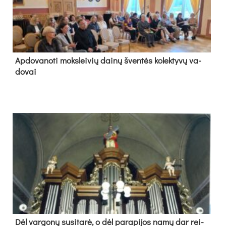
Ap­do­va­no­ti moks­lei­vių dai­nų šven­tės ko­lek­ty­vų va­
do­vai
Dėl var­go­nų su­si­ta­rė, o dėl pa­ra­pi­jos na­mų dar rei­