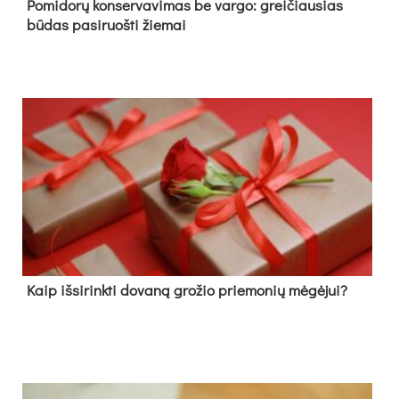
Pomidorų konservavimas be vargo: greičiausias
būdas pasiruošti žiemai
Kaip išsirinkti dovaną grožio priemonių mėgėjui?