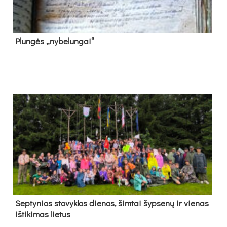
Plun­gės „ny­be­lun­gai“
Sep­ty­nios sto­vyk­los die­nos, šim­tai šyp­se­nų ir vie­nas
iš­ti­ki­mas lie­tus