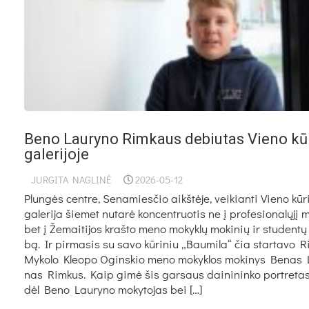
Be­no Lau­ry­no Rim­kaus de­biu­tas Vie­no kū­
ga­le­ri­jo­je
JURGITA NAGLINĖ
2026-05-12
Plun­gės cent­re, Se­na­mies­čio aikš­tė­je, vei­kian­ti Vie­no kū­r
ga­le­ri­ja šie­met nu­ta­rė kon­cent­ruo­tis ne į pro­fe­sio­na­lų­jį 
bet į Že­mai­ti­jos kraš­to me­no mo­kyk­lų mo­ki­nių ir stu­den­tų
bą. Ir pir­ma­sis su sa­vo kū­ri­niu „Bau­mi­la“ čia star­ta­vo Ri
My­ko­lo Kleo­po Ogins­kio me­no mo­kyk­los mo­ki­nys Be­nas 
nas Rim­kus. Kaip gi­mė šis gar­saus dai­ni­nin­ko po­rtre­tas
dėl Be­no Lau­ry­no mo­ky­to­jas bei […]