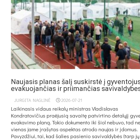
Naujasis planas šalį suskirstė į gyventoju
evakuojančias ir priimančias savivaldybe
JURGITA NAGLINĖ
2026-07-21
Laikinasis vidaus reikalų ministras Vladislavas
Kondratovičius praėjusią savaitę patvirtino detalųjį gyv
evakavimo planą. Tokio dokumento iki šiol nebuvo, tad n
vienas jame įrašytas aspektas atrodo naujas ir įdomus.
Pavyzdžiui, tai, kad šalies pasienio savivaldybės (tarp jų 