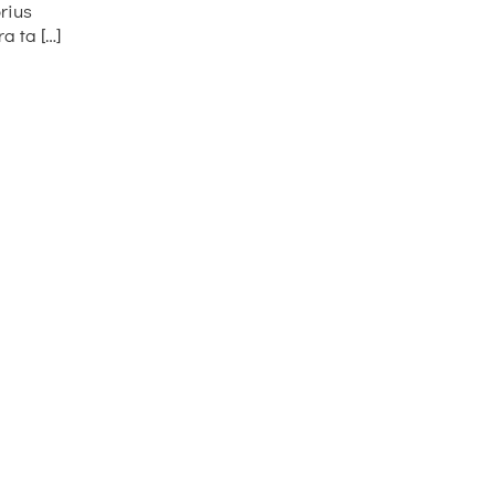
rius
a ta […]