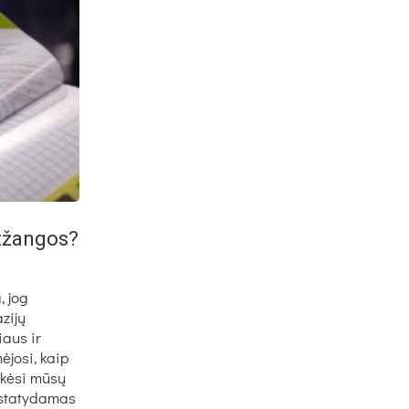
atžangos?
, jog
zijų
iaus ir
ėjosi, kaip
ekėsi mūsų
istatydamas