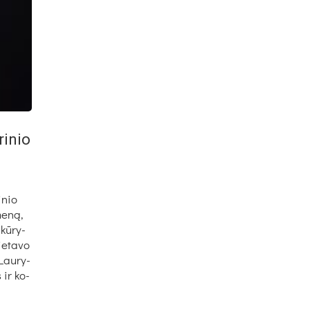
ri­nio
i­nio
me­ną,
 kū­ry­
e­ta­vo
Lau­ry­
 ir ko­