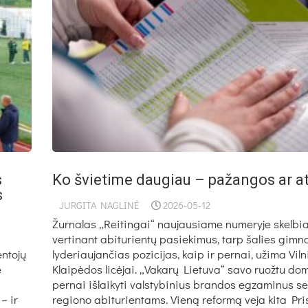
s
Ko švietime daugiau – pažangos ar 
s
JURGITA NAGLINĖ
2026-05-12
Žurnalas „Reitingai“ naujausiame numeryje skelbia
vertinant abiturientų pasiekimus, tarp šalies gimna
entojų
lyderiaujančias pozicijas, kaip ir pernai, užima Viln
e
Klaipėdos licėjai. „Vakarų Lietuva“ savo ruožtu dom
pernai išlaikyti valstybinius brandos egzaminus s
– ir
regiono abiturientams. Vieną reformą veja kita Pr