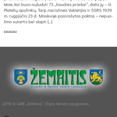
kė­se, kai bu­vo nu­žu­dy­ti 73 „liau­dies prie­šai“, da­lis jų – iš
Pla­te­lių apy­lin­kių. Tarp na­cis­ti­nės Vo­kie­ti­jos ir SSRS 1939
m. rugp­jū­čio 23 d. Mask­vo­je pa­si­ra­šy­tas pa­ktas – ne­puo­
li­mo su­tar­tis bei slap­ti […]
DAUGIAU
2019 © UAB „Antikva“. Visos teisės saugomos.