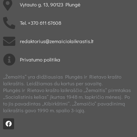
Vytauto g. 13, 90123 Plungė
Tel. +370 611 67608
redaktorius@zemaiciolaikrastis.lt
Privatumo politika
„Žemaitis“ yra didžiausias Plungės ir Rietavo krašto
laikraštis. Leidžiamas du kartus per savaitę.
Plungės ir Rietavo krašto laikraščio „Žemaitis“ pirmtakas
„Socialistinis kelias“ įkurtas 1948 m. lapkričio mėnesį. Po
to jis pavadintas „Kibirkštimi“. „Žemaičio“ pavadinimą
laikraštis gavo 1990 m. spalio 3-iąją.