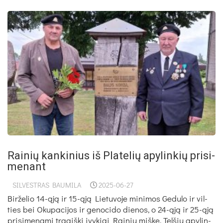
Rai­nių kan­ki­nius iš Pla­te­lių apy­lin­kių pri­si­
me­nant
SILVESTRAS BAUMILA
2025-06-27
Bir­že­lio 14-ąją ir 15-ąją Lie­tu­vo­je mi­ni­mos Ge­du­lo ir vil­
ties bei Oku­pa­ci­jos ir ge­no­ci­do die­nos, o 24-ąją ir 25-ąją
pri­si­me­na­mi tra­giš­ki įvy­kiai Rai­nių miš­ke, Tel­šių apy­lin­