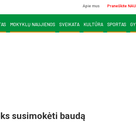
Apie mus
Praneškite NAU
TAS
MOKYKLŲ NAUJIENOS
SVEIKATA
KULTŪRA
SPORTAS
GY
teks susimokėti baudą