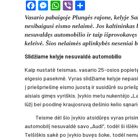
Facebook
Messenger
WhatsApp
Viber
Share
Vasario pabaigoje Plungės rajone, kelyje Sal
nesibaigusi eismo nelaimė. Jos kaltininkas b
nesuvaldęs automobilio ir taip išprovokavęs
keleivė. Šios nelaimės aplinkybės neseniai b
Slidžiame kelyje nesuvaldė automobilio
Kaip nustatė teismas, vasario 25-osios popietę 
elgesio pasekmė. Vyras slidžiame kelyje nepasi
į priešpriešinę eismo juostą ir susidūrė su prieš
aisiais gimęs vyriškis. Įvykio metu nukentėjo „La
lūžį bei poodinę kraujosruvą dešinio kelio sąnario
Teisme dėl šio įvykio atsidūręs vyras prisi
automobilį nesuvaldė savo „Audi“, todėl ši išlėkė
Telšiškis sakė po įvykio buvęs šoke, todėl nematė