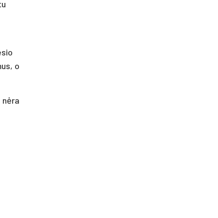
tu
esio
mus, o
s nėra