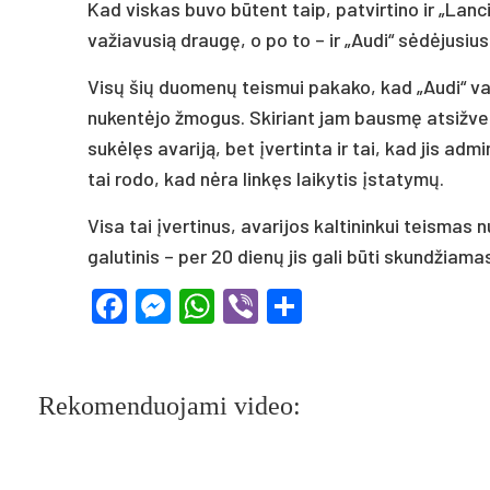
Kad viskas buvo būtent taip, patvirtino ir „Lanc
važiavusią draugę, o po to – ir „Audi“ sėdėjusius
Visų šių duomenų teismui pakako, kad „Audi“ vai
nukentėjo žmogus. Skiriant jam bausmę atsižvelg
sukėlęs avariją, bet įvertinta ir tai, kad jis ad
tai rodo, kad nėra linkęs laikytis įstatymų.
Visa tai įvertinus, avarijos kaltininkui teismas 
galutinis – per 20 dienų jis gali būti skundžia
Facebook
Messenger
WhatsApp
Viber
Share
Rekomenduojami video: