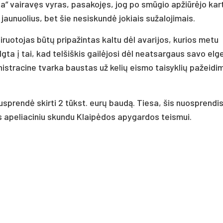
ia“ vairavęs vyras, pasakojęs, jog po smūgio apžiūrėjo kar
 jaunuolius, bet šie nesiskundė jokiais sužalojimais.
ruotojas būtų pripažintas kaltu dėl avarijos, kurios metu
ta į tai, kad telšiškis gailėjosi dėl neatsargaus savo elg
ministracine tvarka baustas už kelių eismo taisyklių pažeidi
nusprendė skirti 2 tūkst. eurų baudą. Tiesa, šis nuosprendi
mas apeliaciniu skundu Klaipėdos apygardos teismui.