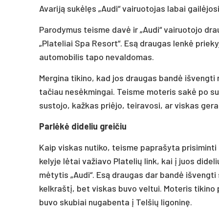
Avariją sukėlęs „Audi“ vairuotojas labai gailėjo
Parodymus teisme davė ir „Audi“ vairuotojo draug
„Plateliai Spa Resort“. Esą draugas lenkė priekyj
automobilis tapo nevaldomas.
Mergina tikino, kad jos draugas bandė išvengt
tačiau nesėkmingai. Teisme moteris sakė po sus
sustojo, kažkas priėjo, teiravosi, ar viskas gerai
Parlėkė dideliu greičiu
Kaip viskas nutiko, teisme paprašyta prisiminti
kelyje lėtai važiavo Platelių link, kai į juos did
mėtytis „Audi“. Esą draugas dar bandė išvengti
kelkraštį, bet viskas buvo veltui. Moteris tikino
buvo skubiai nugabenta į Telšių ligoninę.