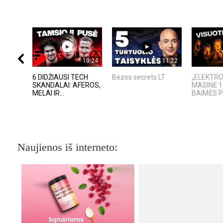
10:24
11:22
6 DIDŽIAUSI TECH
Bezos secrets LT
„ELEKTRO
SKANDALAI: AFEROS,
MASINĖ 1
MELAI IR...
BAIMĖS 
Naujienos iš interneto: