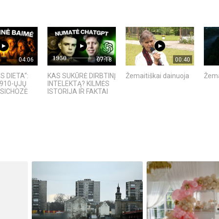
04:06
07:18
00:40
S DIETA“:
KAS SUKŪRĖ DIRBTINĮ
Žemaitiškai dainuoja
Žema
910-ŲJŲ
INTELEKTĄ? KILMĖS
PSICHOZĖ
ISTORIJA IR FAKTAI