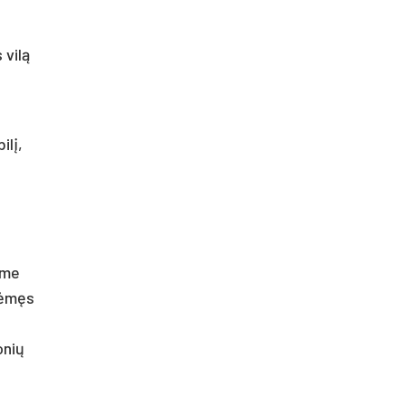
 vilą
ilį,
ame
e ėmęs
onių