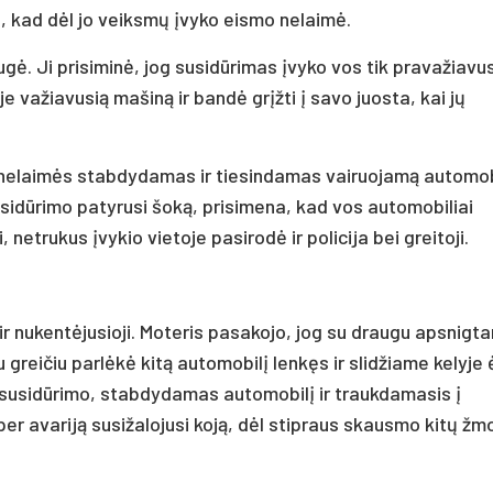
si, kad dėl jo veiksmų įvyko eismo nelaimė.
ė. Ji prisiminė, jog susidūrimas įvyko vos tik pravažiavus
e važiavusią mašiną ir bandė grįžti į savo juosta, kai jų
i nelaimės stabdydamas ir tiesindamas vairuojamą automob
idūrimo patyrusi šoką, prisimena, kad vos automobiliai
, netrukus įvykio vietoje pasirodė ir policija bei greitoji.
 ir nukentėjusioji. Moteris pasakojo, jog su draugu apsnigt
eliu greičiu parlėkė kitą automobilį lenkęs ir slidžiame kelyj
 susidūrimo, stabdydamas automobilį ir traukdamasis į
 per avariją susižalojusi koją, dėl stipraus skausmo kitų žm