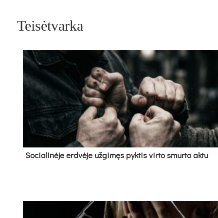
Teisėtvarka
So­cia­li­nė­je erd­vė­je už­gi­męs pyk­tis vir­to smur­to ak­tu