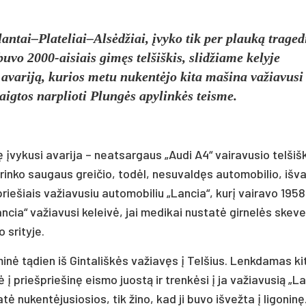
antai–Plateliai–Alsėdžiai, įvyko tik per plauką traged
uvo 2000-aisiais gimęs telšiškis, slidžiame kelyje
 avariją, kurios metu nukentėjo kita mašina važiavusi
aigtos narplioti Plungės apylinkės teisme.
įvykusi avarija – neatsargaus „Audi A4“ vairavusio telšiš
rinko saugaus greičio, todėl, nesuvaldęs automobilio, išv
priešiais važiavusiu automobiliu „Lancia“, kurį vairavo 1958
ncia“ važiavusi keleivė, jai medikai nustatė girnelės skeve
 srityje.
minė tądien iš Gintališkės važiavęs į Telšius. Lenkdamas ki
 į priešpriešinę eismo juostą ir trenkėsi į ja važiavusią „La
 nukentėjusiosios, tik žino, kad ji buvo išvežta į ligoninę