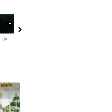
02:02
06:28
08:11
itija
KAS IŠRADO
„MIRĘS INTERNETAS“:
ELEKTRĄ? 6
KODĖL DIDŽIOJI DALIS
MOKSLININKAI,...
INTERNETO NĖRA...