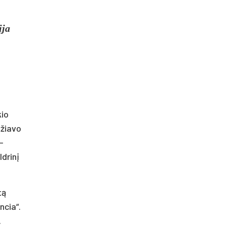
ija
kio
ažiavo
-
ldrinį
tą
ncia“.
.