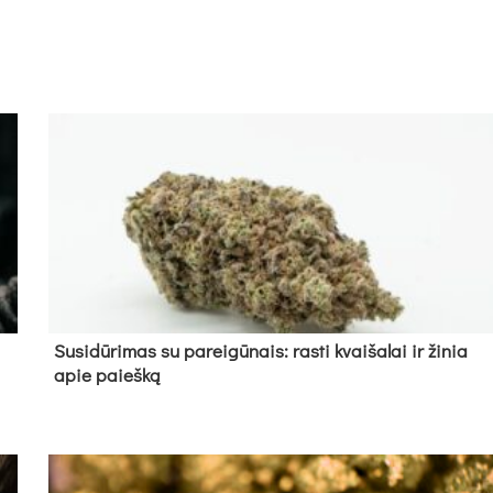
Su­si­dū­ri­mas su pa­rei­gū­nais: ras­ti kvai­ša­lai ir ži­nia
apie paieš­ką