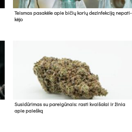
Teis­mas pa­sa­kė­le apie bi­čių ko­rių de­zin­fek­ci­ją ne­pa­ti­
kė­jo
Su­si­dū­ri­mas su pa­rei­gū­nais: ras­ti kvai­ša­lai ir ži­nia
apie paieš­ką