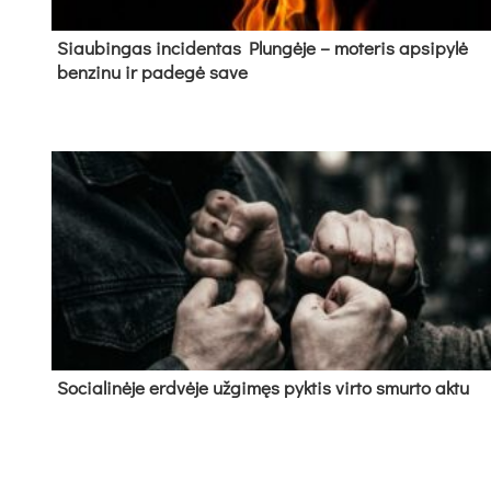
Siau­bin­gas in­ci­den­tas Plun­gė­je – mo­te­ris ap­si­py­lė
ben­zi­nu ir pa­de­gė sa­ve
So­cia­li­nė­je erd­vė­je už­gi­męs pyk­tis vir­to smur­to ak­tu