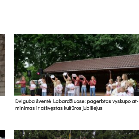
Dvi­gu­ba šven­tė La­bar­džiuo­se: pa­gerb­tas vys­ku­po at­
mi­ni­mas ir at­švęs­tas kul­tū­ros ju­bi­lie­jus