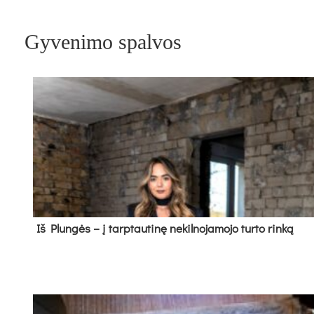
Gyvenimo spalvos
Iš Plungės – į tarptautinę nekilnojamojo turto rinką