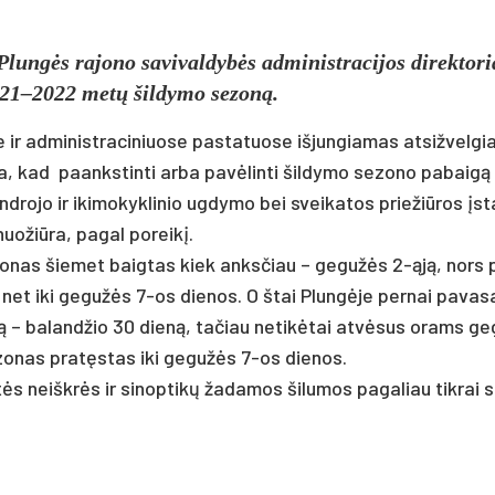
ungės ra­jo­no sa­vi­val­dybės ad­mi­nist­ra­ci­jos di­rek­to­r
2021–2022 metų šil­dy­mo se­zoną.
 ad­mi­nist­ra­ci­niuo­se pa­sta­tuo­se iš­jun­gia­mas at­si­žvel­gi
 kad paanks­tin­ti ar­ba pa­vėlin­ti šil­dy­mo se­zo­no pa­baigą
d­ro­jo ir iki­mo­kyk­li­nio ug­dy­mo bei svei­ka­tos prie­žiū­ros įst
o­žiū­ra, pa­gal po­reikį.
se­zo­nas šie­met baig­tas kiek anks­čiau – ge­gužės 2-ąją, nors
i­lo net iki ge­gužės 7-os die­nos. O štai Plungė­je per­nai pa­va­s
rtą – ba­land­žio 30 dieną, ta­čiau ne­tikė­tai at­vėsus orams g
­zo­nas pra­tęstas iki ge­gužės 7-os die­nos.
ės neiškrės ir si­nop­tikų ža­da­mos ši­lu­mos pa­ga­liau tik­rai 