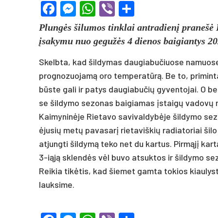
Facebook
Messenger
WhatsApp
Viber
Share
Plungės ši­lu­mos tink­lai ant­ra­dienį pra­nešė Pl
įsa­ky­mu nuo ge­gužės 4 die­nos bai­gian­tys 
Skel­bta, kad šil­dy­mas dau­gia­bu­čiuo­se na­muo­se ir
pro­gno­zuo­jamą oro tem­pe­ratūrą. Be to, pri­minta,
būste ga­li ir pa­tys dau­gia­bu­čių gy­ven­to­jai. O ben
se šil­dy­mo se­zo­nas bai­gia­mas įstaigų va­dovų nu
Kai­my­ninė­je Rie­ta­vo sa­vi­val­dybė­je šil­dy­mo 
ėju­sių metų pa­va­sarį rie­ta­viš­kių ra­dia­to­riai š
at­jung­ti šil­dymą te­ko net du kar­tus. Pirmąjį ka
3-iąją sklendės vėl bu­vo at­suk­tos ir šil­dy­mo se
Rei­kia tikė­tis, kad šie­met gam­ta to­kios kiau­lyst
lauk­si­me.