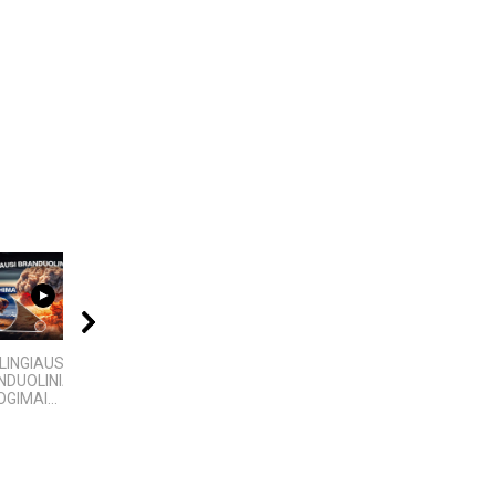
09:20
17:03
09:00
LINGIAUSI
„Bręstantis blogis“ –
KAMUOLINIS ŽAIBAS:
DUOLINIAI
kriminalinis serialas
MĮSLINGA GAMTOS
GIMAI...
pakeitęs televizijos...
PASLAPTIS