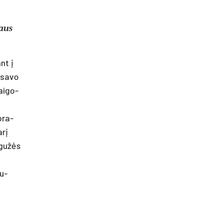
iaus
ant į
 sa­vo
ai­go­
 pra­
arį
e­gužės
su­