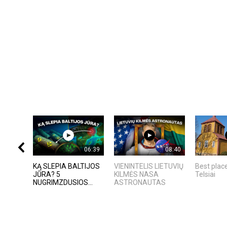
06:39
08:40
KĄ SLEPIA BALTIJOS
VIENINTELIS LIETUVIŲ
Best place
JŪRA? 5
KILMĖS NASA
Telsiai
NUGRIMZDUSIOS...
ASTRONAUTAS