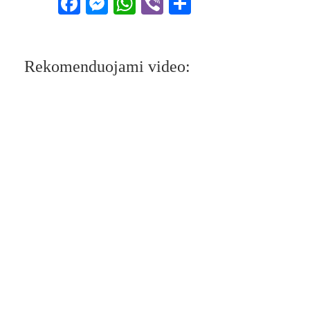
Facebook
Messenger
WhatsApp
Viber
Share
Rekomenduojami video: