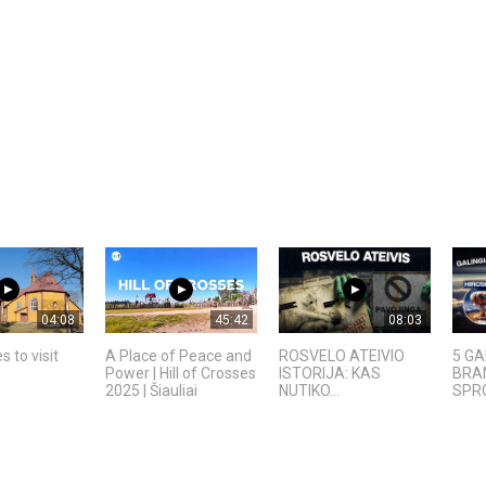
04:08
45:42
08:03
s to visit
A Place of Peace and
ROSVELO ATEIVIO
5 GA
Power | Hill of Crosses
ISTORIJA: KAS
BRAN
2025 | Šiauliai
NUTIKO...
SPRO