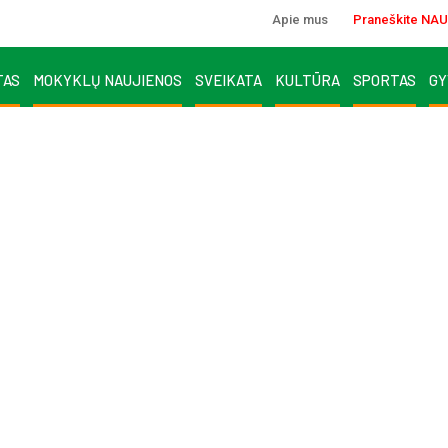
Apie mus
Praneškite NAU
TAS
MOKYKLŲ NAUJIENOS
SVEIKATA
KULTŪRA
SPORTAS
GY