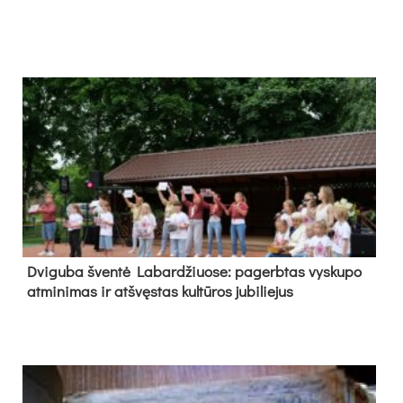
Dvi­gu­ba šven­tė La­bar­džiuo­se: pa­gerb­tas vys­ku­po
at­mi­ni­mas ir at­švęs­tas kul­tū­ros ju­bi­lie­jus