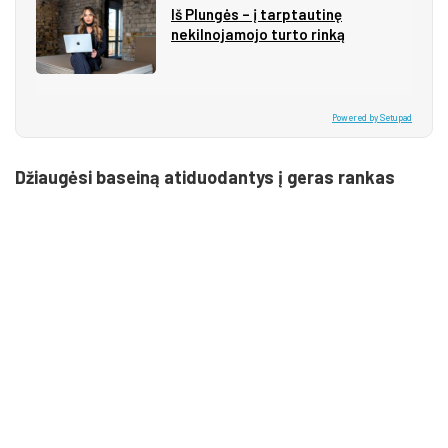
Iš Plungės – į tarptautinę
nekilnojamojo turto rinką
Powered by Setupad
Džiaugėsi baseiną atiduodantys į geras rankas