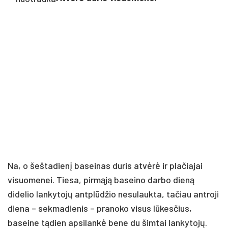
Na, o šeštadienį baseinas duris atvėrė ir plačiajai
visuomenei. Tiesa, pirmąją baseino darbo dieną
didelio lankytojų antplūdžio nesulaukta, tačiau antroji
diena – sekmadienis – pranoko visus lūkesčius,
baseine tądien apsilankė bene du šimtai lankytojų.