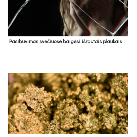
Pa­si­bu­vi­mas sve­čiuo­se bai­gė­si iš­rau­tais plau­kais