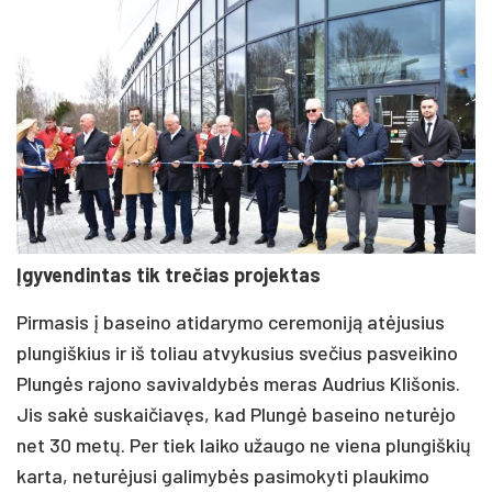
Įgyvendintas tik trečias projektas
Pirmasis į baseino atidarymo ceremoniją atėjusius
plungiškius ir iš toliau atvykusius svečius pasveikino
Plungės rajono savivaldybės meras Audrius Klišonis.
Jis sakė suskaičiavęs, kad Plungė baseino neturėjo
net 30 metų. Per tiek laiko užaugo ne viena plungiškių
karta, neturėjusi galimybės pasimokyti plaukimo