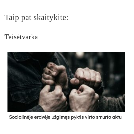
Taip pat skaitykite:
Teisėtvarka
So­cia­li­nė­je erd­vė­je už­gi­męs pyk­tis vir­to smur­to ak­tu