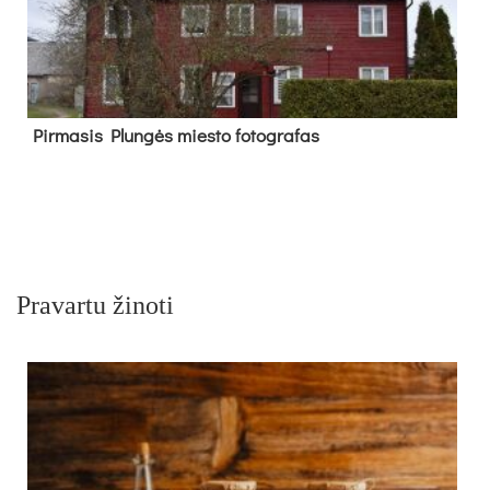
Pir­ma­sis Plun­gės mies­to fo­tog­ra­fas
Pravartu žinoti