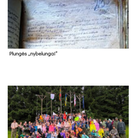
Plun­gės „ny­be­lun­gai“