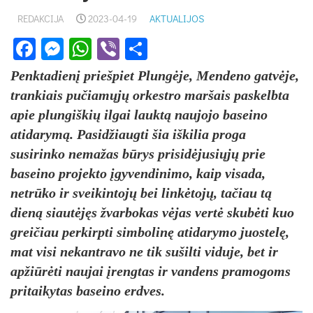
REDAKCIJA
2023-04-19
AKTUALIJOS
Facebook
Messenger
WhatsApp
Viber
Share
Penktadienį priešpiet Plungėje, Mendeno gatvėje,
trankiais pučiamųjų orkestro maršais paskelbta
apie plungiškių ilgai lauktą naujojo baseino
atidarymą. Pasidžiaugti šia iškilia proga
susirinko nemažas būrys prisidėjusiųjų prie
baseino projekto įgyvendinimo, kaip visada,
netrūko ir sveikintojų bei linkėtojų, tačiau tą
dieną siautėjęs žvarbokas vėjas vertė skubėti kuo
greičiau perkirpti simbolinę atidarymo juostelę,
mat visi nekantravo ne tik sušilti viduje, bet ir
apžiūrėti naujai įrengtas ir vandens pramogoms
pritaikytas baseino erdves.