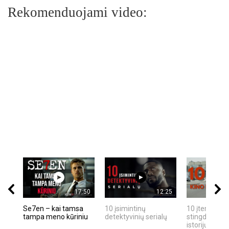
Rekomenduojami video:
17:50
12:25
Se7en – kai tamsa
10 įsimintinų
10 įtemptų, k
tampa meno kūriniu
detektyvinių serialų
stingdančių k
istorijų