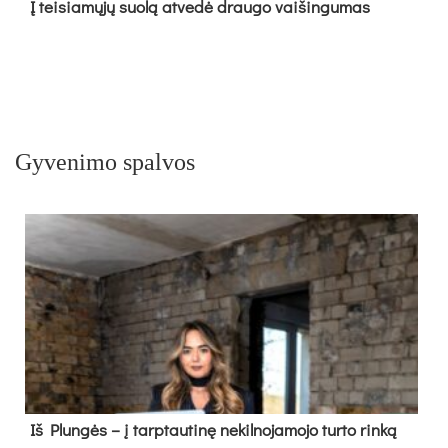
Į tei­sia­mų­jų suo­lą at­ve­dė drau­go vai­šin­gu­mas
Gyvenimo spalvos
Iš Plungės – į tarptautinę nekilnojamojo turto rinką