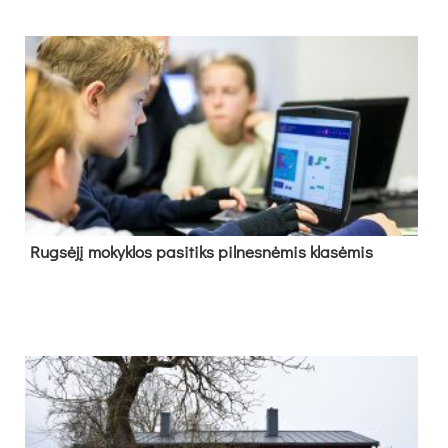
Rug­sė­jį mo­kyk­los pa­si­tiks pil­nes­nė­mis kla­sė­mis