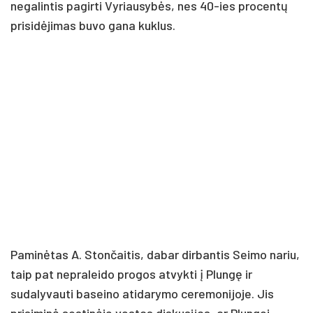
negalintis pagirti Vyriausybės, nes 40-ies procentų
prisidėjimas buvo gana kuklus.
Paminėtas A. Stončaitis, dabar dirbantis Seimo nariu,
taip pat nepraleido progos atvykti į Plungę ir
sudalyvauti baseino atidarymo ceremonijoje. Jis
prisiminė sostinėje vestas diskusijas, ar Plungei