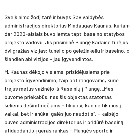
Sveikinimo žodį tarė ir buvęs Savivaldybės
administracijos direktorius Mindaugas Kaunas, kuriam
dar 2020-aisiais buvo lemta tapti baseino statybos
projekto vadovu. Jis prisiminė Plungę kadaise turėjus
dvi gražias vizijas: tunelio po geležinkeliu ir baseino, o
šiandien abi vizijos – jau įgyvendintos.
M. Kaunas dėkojo visiems, prisidėjusiems prie
projekto įgyvendinimo, taip pat rangovams, kurie
trejus metus važinėjo iš Raseinių į Plungę. „Mes
buvome priekabūs, nes šis objektas statomas
keliems dešimtmečiams – tikiuosi, kad ne tik mūsų
vaikai, bet ir anūkai galės juo naudotis“, – kalbėjo
buvęs administracijos direktorius ir pridūrė baseiną
atiduodantis į geras rankas – Plungės sporto ir