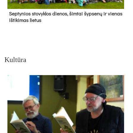
Sep­ty­nios sto­vyk­los die­nos, šim­tai šyp­se­nų ir vie­nas
iš­ti­ki­mas lie­tus
Kultūra