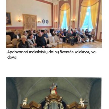
Ap­do­va­no­ti moks­lei­vių dai­nų šven­tės ko­lek­ty­vų va­
do­vai