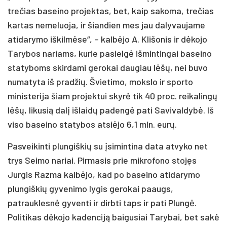
trečias baseino projektas, bet, kaip sakoma, trečias
kartas nemeluoja, ir šiandien mes jau dalyvaujame
atidarymo iškilmėse“, – kalbėjo A. Klišonis ir dėkojo
Tarybos nariams, kurie pasielgė išmintingai baseino
statyboms skirdami gerokai daugiau lėšų, nei buvo
numatyta iš pradžių. Švietimo, mokslo ir sporto
ministerija šiam projektui skyrė tik 40 proc. reikalingų
lėšų, likusią dalį išlaidų padengė pati Savivaldybė. Iš
viso baseino statybos atsiėjo 6,1 mln. eurų.
Pasveikinti plungiškių su įsimintina data atvyko net
trys Seimo nariai. Pirmasis prie mikrofono stojęs
Jurgis Razma kalbėjo, kad po baseino atidarymo
plungiškių gyvenimo lygis gerokai paaugs,
patrauklesnė gyventi ir dirbti taps ir pati Plungė.
Politikas dėkojo kadenciją baigusiai Tarybai, bet sakė