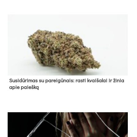
Su­si­dū­ri­mas su pa­rei­gū­nais: ras­ti kvai­ša­lai ir ži­nia
apie paieš­ką