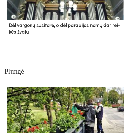
Dėl var­go­nų su­si­ta­rė, o dėl pa­ra­pi­jos na­mų dar rei­
kės žy­gių
Plungė