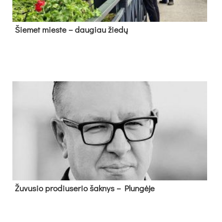
Šie­met mies­te – dau­giau žie­dų
Žu­vu­sio pro­diu­se­rio šak­nys – Plun­gė­je