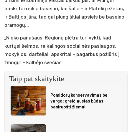
apskritai reikia baseino, kai šalia – ir Platelių ežeras,
ir Baltijos jūra, tad gal plungiškiai apsieis be baseino
pramogų…
„Nieko panašaus. Regionų plėtra turi vykti, kad
kurtųsi šeimos, reikalingos socialinės paslaugos,
mokyklos, darželiai, apskritai – pagarbus požiūris į
žmogų“ – kalbėjo svečias.
Taip pat skaitykite
Pomidorų konservavimas be
vargo: greičiausias būdas
pasiruošti žiemai