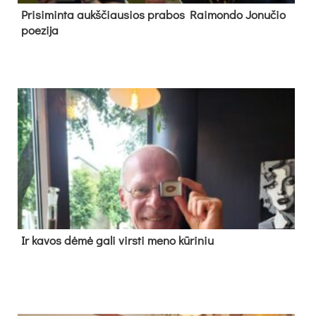
Pri­si­min­ta aukš­čiau­sios pra­bos Rai­mon­do Jo­nu­čio
poe­zi­ja
Ir ka­vos dė­mė ga­li virs­ti me­no kū­ri­niu