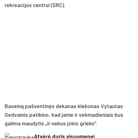
rekreacijos centrui (SRC).
Baseiną pašventinęs dekanas klebonas Vytautas
Gedvainis patikino, kad jame ir sekmadieniais bus
galima maudytis „ir nebus jokio grieko“.
Atvėrė duris visuomenei