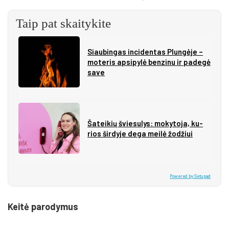
Taip pat skaitykite
Siau­bin­gas in­ci­den­tas Plun­gė­je –
mo­te­ris ap­si­py­lė ben­zi­nu ir pa­de­gė
sa­ve
Ša­tei­kių švie­su­lys: mo­ky­to­ja, ku­
rios šir­dy­je de­ga mei­lė žo­džiui
Powered by Setupad
Keitė parodymus