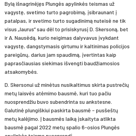
Bylą išnagrinėjęs Plungės apylinkės teismas už
vagystę, svetimo turto pagrobimą, įsibraunant į
patalpas, ir svetimo turto sugadinimą nuteisė ne tik
visus „laurus“ sau dėl to prisiskyrusį D. Skersoną, bet
ir A. Nausėdą, kurio neigimas dalyvavus įvykdant
vagystę, dangstymasis girtumu ir kaltinimas policijos
pareigūnų, darius jam spaudimą, įvertintas kaip
paprasčiausias siekimas išvengti baudžiamosios
atsakomybės.
D. Skersonui už minėtus nusikaltimus skirta pustrečių
metų laisvės atėmimo bausmė, kuri tuo pačiu
nuosprendžiu buvo subendrinta su ankstesne.
Galutinė plungiškiui paskirta bausmė – pusšeštų
metų kalėjimo. Į bausmės laiką įskaityta atlikta
bausmė pagal 2022 metų spalio 6-osios Plungės
apylinkės teismo nuosprendį.