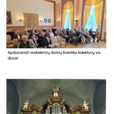
Ap­do­va­no­ti moks­lei­vių dai­nų šven­tės ko­lek­ty­vų va­
do­vai