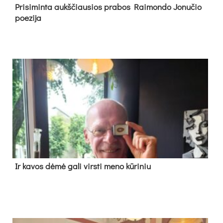
Pri­si­min­ta aukš­čiau­sios pra­bos Rai­mon­do Jo­nu­čio
poe­zi­ja
Ir ka­vos dė­mė ga­li virs­ti me­no kū­ri­niu