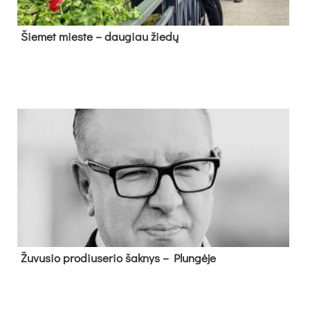
Šie­met mies­te – dau­giau žie­dų
Žu­vu­sio pro­diu­se­rio šak­nys – Plun­gė­je