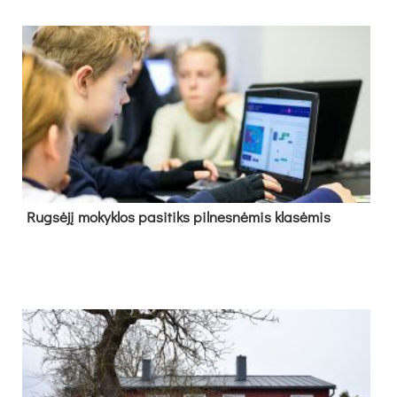
Rug­sė­jį mo­kyk­los pa­si­tiks pil­nes­nė­mis kla­sė­mis