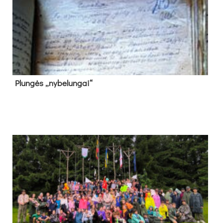
Plun­gės „ny­be­lun­gai“