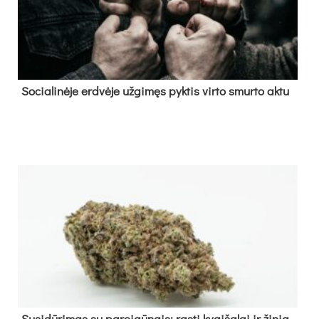
So­cia­li­nė­je erd­vė­je už­gi­męs pyk­tis vir­to smur­to ak­tu
Su­si­dū­ri­mas su pa­rei­gū­nais: ras­ti kvai­ša­lai ir ži­nia