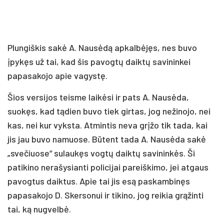
Plungiškis sakė A. Nausėdą apkalbėjęs, nes buvo
įpykęs už tai, kad šis pavogtų daiktų savininkei
papasakojo apie vagystę.
Šios versijos teisme laikėsi ir pats A. Nausėda,
suokęs, kad tądien buvo tiek girtas, jog nežinojo, nei
kas, nei kur vyksta. Atmintis neva grįžo tik tada, kai
jis jau buvo namuose. Būtent tada A. Nausėda sakė
„svečiuose“ sulaukęs vogtų daiktų savininkės. Ši
patikino nerašysianti policijai pareiškimo, jei atgaus
pavogtus daiktus. Apie tai jis esą paskambinęs
papasakojo D. Skersonui ir tikino, jog reikia grąžinti
tai, ką nugvelbė.