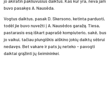
jo akiratin pakliuvusius daiktus. Kas kur yra, neva jam
buvo pasakęs A. Nausėda.
Vogtus daiktus, pasak D. Skersono, ketinta parduoti,
todėl jie buvo nuvežti į A. Nausėdos garažą. Tiesa,
pastarasis esą iškart paprašė kompiuterio, sakė, bus
jo vaikui, tačiau plungiškis aiškino jokių daiktų sėbrui
nedavęs. Bet vakare ir pats jų neteko – pavogti
daiktai grąžinti jų šeimininkei.