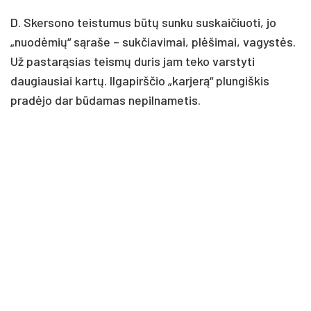
D. Skersono teistumus būtų sunku suskaičiuoti, jo
„nuodėmių“ sąraše – sukčiavimai, plėšimai, vagystės.
Už pastarąsias teismų duris jam teko varstyti
daugiausiai kartų. Ilgapirščio „karjerą“ plungiškis
pradėjo dar būdamas nepilnametis.