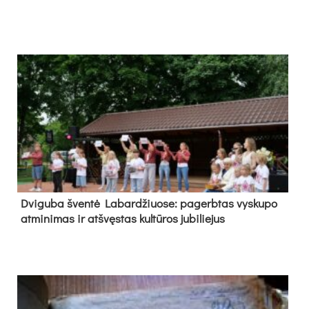
Dvi­gu­ba šven­tė La­bar­džiuo­se: pa­gerb­tas vys­ku­po
at­mi­ni­mas ir at­švęs­tas kul­tū­ros ju­bi­lie­jus