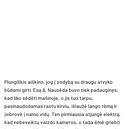
Plungiškis aiškino, jog į sodybą su draugu atvyko
būdami girti. Esą A. Nausėda buvo tiek padauginęs,
kad liko sėdėti mašinoje, o jis tuo tarpu,
pasinaudodamas rastu kirviu, išlaužė lango rėmą ir
įsibrovė į namo vidų. Ten pirmiausia atjungė elektrą,
kad nebeveiktų vaizdo kameros, o tada ėmė griebti