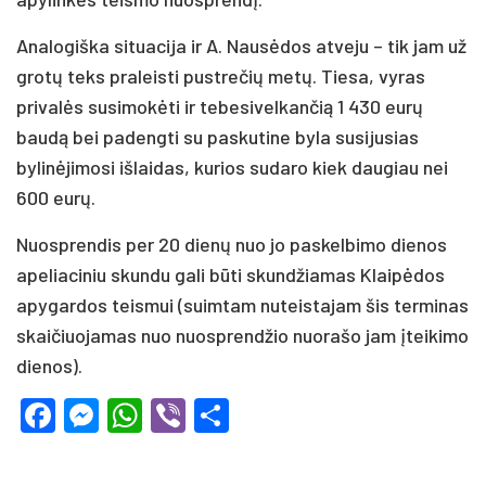
Analogiška situacija ir A. Nausėdos atveju – tik jam už
grotų teks praleisti pustrečių metų. Tiesa, vyras
privalės susimokėti ir tebesivelkančią 1 430 eurų
baudą bei padengti su paskutine byla susijusias
bylinėjimosi išlaidas, kurios sudaro kiek daugiau nei
600 eurų.
Nuosprendis per 20 dienų nuo jo paskelbimo dienos
apeliaciniu skundu gali būti skundžiamas Klaipėdos
apygardos teismui (suimtam nuteistajam šis terminas
skaičiuojamas nuo nuosprendžio nuorašo jam įteikimo
dienos).
Facebook
Messenger
WhatsApp
Viber
Share