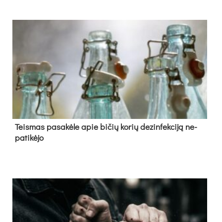
Teis­mas pa­sa­kė­le apie bi­čių ko­rių de­zin­fek­ci­ją ne­
pa­ti­kė­jo