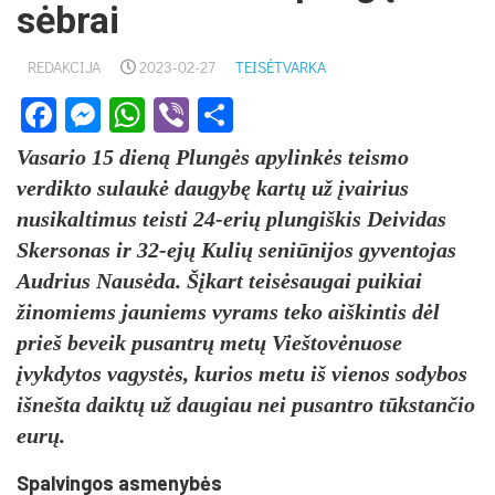
sėbrai
REDAKCIJA
2023-02-27
TEISĖTVARKA
Facebook
Messenger
WhatsApp
Viber
Share
Vasario 15 dieną Plungės apylinkės teismo
verdikto sulaukė daugybę kartų už įvairius
nusikaltimus teisti 24-erių plungiškis Deividas
Skersonas ir 32-ejų Kulių seniūnijos gyventojas
Audrius Nausėda. Šįkart teisėsaugai puikiai
žinomiems jauniems vyrams teko aiškintis dėl
prieš beveik pusantrų metų Vieštovėnuose
įvykdytos vagystės, kurios metu iš vienos sodybos
išnešta daiktų už daugiau nei pusantro tūkstančio
eurų.
Spalvingos asmenybės