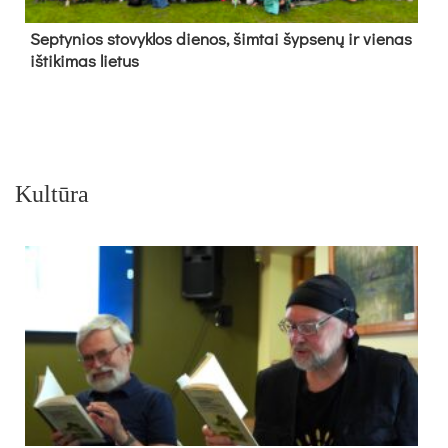
Sep­ty­nios sto­vyk­los die­nos, šim­tai šyp­se­nų ir vie­nas
iš­ti­ki­mas lie­tus
Kultūra