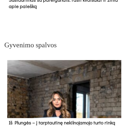
apie paieš­ką
Gyvenimo spalvos
Iš Plungės – į tarptautinę nekilnojamojo turto rinką