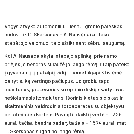
Vagys atvyko automobiliu. Tiesa, į grobio paieškas
leidosi tik D. Skersonas – A. Nausėdai atiteko
stebėtojo vaidmuo, taip užtikrinant sėbrui saugumą.
Kol A. Nausėda akylai stebėjo aplinką, prie namo
priėjęs jo bendras sulaužė jo lango rėmą ir taip pateko
į gyvenamųjų patalpų vidų. Tuomet ilgapirštis ėmė
dairytis, ką vertingo pačiupus. Jo grobiu tapo
monitorius, procesorius su optiniu diskų skaitytuvu,
nešiojamasis kompiuteris, išorinis kietasis diskas ir
skaitmeninis veidrodinis fotoaparatas su objektyvu
bei atminties kortele. Pavogtų daiktų vertė – 1 325
eurai, tačiau bendra padaryta žala – 1 574 eurai, mat
D. Skersonas sugadino lango rėmą.