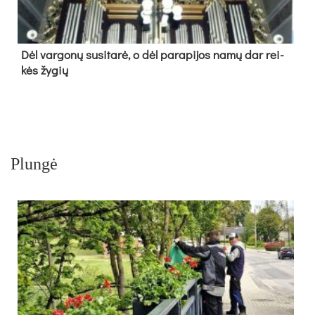
Dėl var­go­nų su­si­ta­rė, o dėl pa­ra­pi­jos na­mų dar rei­
kės žy­gių
Plungė