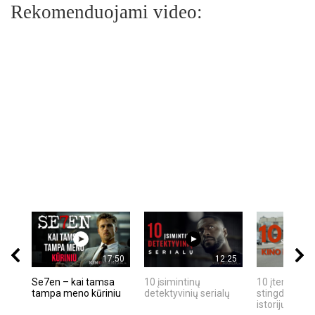
Rekomenduojami video:
17:50
12:25
Se7en – kai tamsa
10 įsimintinų
10 įtemptų, k
tampa meno kūriniu
detektyvinių serialų
stingdančių k
istorijų