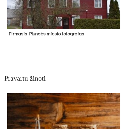
Pir­ma­sis Plun­gės mies­to fo­tog­ra­fas
Pravartu žinoti