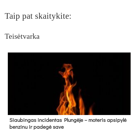
Taip pat skaitykite:
Teisėtvarka
Siau­bin­gas in­ci­den­tas Plun­gė­je – mo­te­ris ap­si­py­lė
ben­zi­nu ir pa­de­gė sa­ve