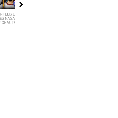
08:40
04:08
09:20
INTELIS LIETUVIŲ
Best places to visit
5 GALINGIAUSI
MĖS NASA
Telsiai
BRANDUOLINIAI
RONAUTAS
SPROGIMAI...