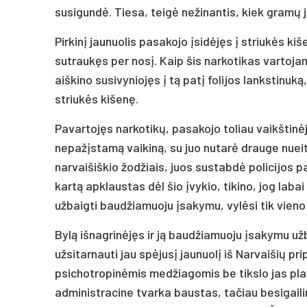
susigundė. Tiesa, teigė nežinantis, kiek gramų
Pirkinį jaunuolis pasakojo įsidėjęs į striukės kiš
sutraukęs per nosį. Kaip šis narkotikas vartojam
aiškino susivyniojęs į tą patį folijos lankstinuką,
striukės kišenę.
Pavartojęs narkotikų, pasakojo toliau vaikštinė
nepažįstamą vaikiną, su juo nutarė drauge nueiti
narvaišiškio žodžiais, juos sustabdė policijos p
kartą apklaustas dėl šio įvykio, tikino, jog laba
užbaigti baudžiamuoju įsakymu, vylėsi tik vien
Bylą išnagrinėjęs ir ją baudžiamuoju įsakymu u
užsitarnauti jau spėjusį jaunuolį iš Narvaišių p
psichotropinėmis medžiagomis be tikslo jas platint
administracine tvarka baustas, tačiau besigaili