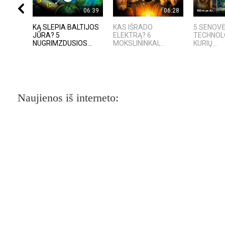
06:39
06:28
KĄ SLEPIA BALTIJOS
KAS IŠRADO
5 SENOV
JŪRA? 5
ELEKTRĄ? 6
TECHNOL
NUGRIMZDUSIOS...
MOKSLININKAI,...
KURIŲ...
Naujienos iš interneto: