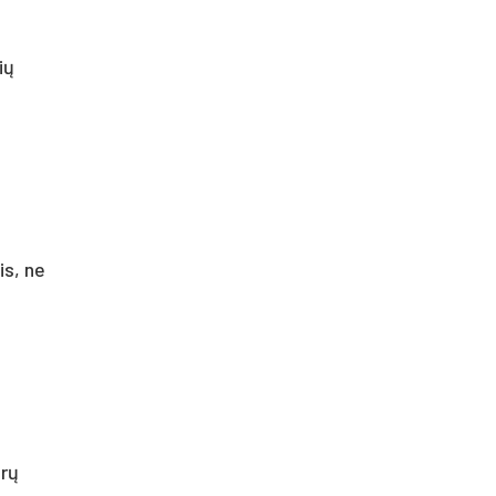
ių
is, ne
arų