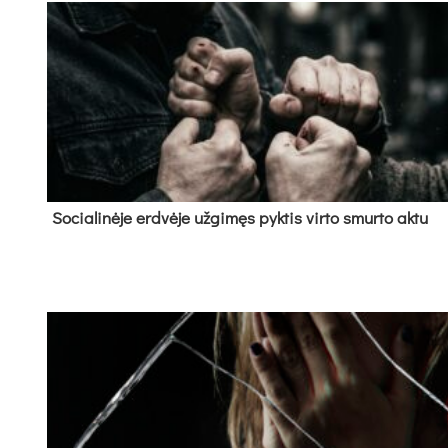
So­cia­li­nė­je erd­vė­je už­gi­męs pyk­tis vir­to smur­to ak­tu