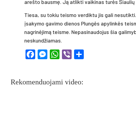
arešto bausmę. Ją atlikti vaikinas turės Šiaulių
Tiesa, su tokiu teismo verdiktu jis gali nesutik
įsakymo gavimo dienos Plungės apylinkės teism
nagrinėjimą teisme. Nepasinaudojus šia galimyb
neskundžiamas.
Facebook
Messenger
WhatsApp
Viber
Share
Rekomenduojami video: