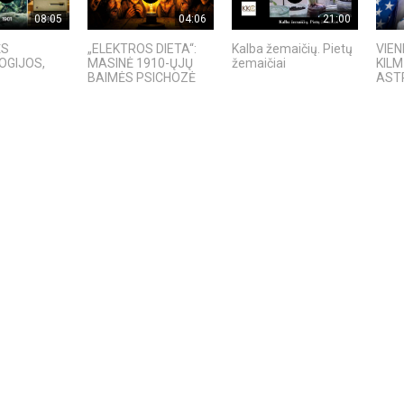
08:05
04:06
21:00
ĖS
„ELEKTROS DIETA“:
Kalba žemaičių. Pietų
VIEN
OGIJOS,
MASINĖ 1910-ŲJŲ
žemaičiai
KIL
BAIMĖS PSICHOZĖ
AST