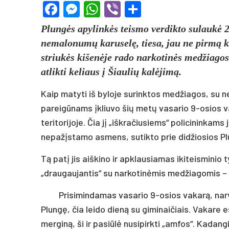
Facebook
Messenger
WhatsApp
Viber
Share
Plungės apylinkės teismo verdikto sulaukė 2
nemalonumų karuselę, tiesa, jau ne pirmą kar
striukės kišenėje rado narkotinės medžiagos
atlikti keliaus į Šiaulių kalėjimą.
Kaip matyti iš byloje surinktos medžiagos, su
pareigūnams įkliuvo šių metų vasario 9-osios v
teritorijoje. Čia jį „iškračiusiems“ policininkams
nepažįstamo asmens, sutikto prie didžiosios P
Tą patį jis aiškino ir apklausiamas ikiteisminio
„draugaujantis“ su narkotinėmis medžiagomis –
Prisimindamas vasario 9-osios vakarą, nar
Plungę, čia leido dieną su giminaičiais. Vakare 
merginą, ši ir pasiūlė nusipirkti „amfos“. Kadan