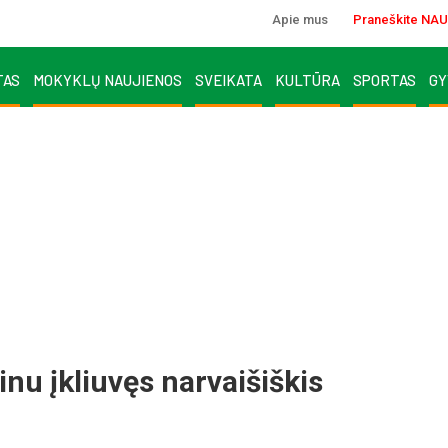
Apie mus
Praneškite NAU
TAS
MOKYKLŲ NAUJIENOS
SVEIKATA
KULTŪRA
SPORTAS
GY
u įkliuvęs narvaišiškis