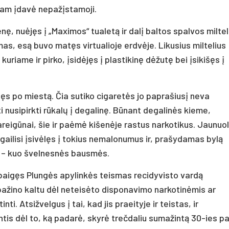
 jam įdavė nepažįstamoji.
enę, nuėjęs į „Maximos“ tualetą ir dalį baltos spalvos miltel
as, esą buvo matęs virtualioje erdvėje. Likusius miltelius
 kuriame ir pirko, įsidėjęs į plastikinę dėžutę bei įsikišęs į
jęs po miestą. Čia sutiko cigaretės jo paprašiusį neva
 nusipirkti rūkalų į degalinę. Būnant degalinės kieme,
areigūnai, šie ir paėmė kišenėje rastus narkotikus. Jaunuol
i gailisi įsivėlęs į tokius nemalonumus ir, prašydamas bylą
o – kuo švelnesnės bausmės.
žbaigęs Plungės apylinkės teismas recidyvisto vardą
ripažino kaltu dėl neteisėto disponavimo narkotinėmis ar
i. Atsižvelgus į tai, kad jis praeityje ir teistas, ir
ntis dėl to, ką padarė, skyrė trečdaliu sumažintą 30-ies p