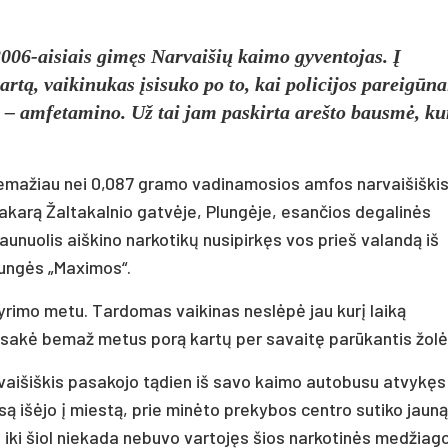
006-aisiais gimęs Narvaišių kaimo gyventojas. Į
tą, vaikinukas įsisuko po to, kai policijos pareigūna
 – amfetamino. Už tai jam paskirta arešto bausmė, ku
 nemažiau nei 0,087 gramo vadinamosios amfos narvaišiški
akarą Žaltakalnio gatvėje, Plungėje, esančios degalinės
 jaunuolis aiškino narkotikų nusipirkęs vos prieš valandą iš
lungės „Maximos“.
 tyrimo metu. Tardomas vaikinas neslėpė jau kurį laiką
 sakė bemaž metus porą kartų per savaitę parūkantis žolė
vaišiškis pasakojo tądien iš savo kaimo autobusu atvykęs 
esą išėjo į miestą, prie minėto prekybos centro sutiko jauną
gi iki šiol niekada nebuvo vartojęs šios narkotinės medžiag