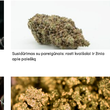
Su­si­dū­ri­mas su pa­rei­gū­nais: ras­ti kvai­ša­lai ir ži­nia
apie paieš­ką