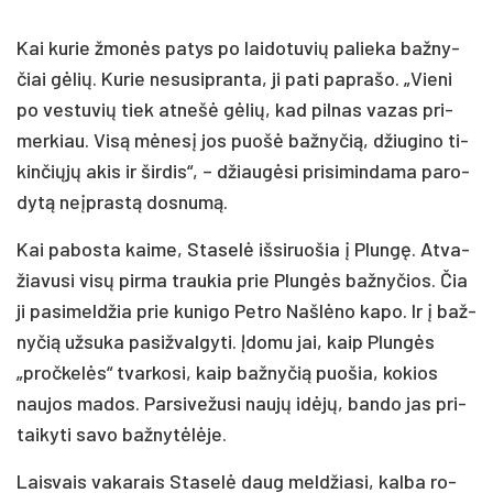
Kai ku­rie žmo­nės pa­tys po lai­do­tu­vių pa­lie­ka baž­ny­
čiai gė­lių. Ku­rie ne­su­sip­ran­ta, ji pa­ti pa­pra­šo. „Vie­ni
po ves­tu­vių tiek at­ne­šė gė­lių, kad pil­nas va­zas pri­
mer­kiau. Vi­są mė­ne­sį jos puo­šė baž­ny­čią, džiu­gi­no ti­
kin­čių­jų akis ir šir­dis“, – džiau­gė­si pri­si­min­da­ma pa­ro­
dy­tą neįp­ras­tą dos­nu­mą.
Kai pa­bos­ta kai­me, Sta­se­lė iš­si­ruo­šia į Plun­gę. At­va­
žia­vu­si vi­sų pir­ma trau­kia prie Plun­gės baž­ny­čios. Čia
ji pa­si­mel­džia prie ku­ni­go Pet­ro Naš­lė­no ka­po. Ir į baž­
ny­čią už­su­ka pa­si­žval­gy­ti. Įdo­mu jai, kaip Plun­gės
„pro­čke­lės“ tvar­ko­si, kaip baž­ny­čią puo­šia, ko­kios
nau­jos ma­dos. Par­si­ve­žu­si nau­jų idė­jų, ban­do jas pri­
tai­ky­ti sa­vo baž­ny­tė­lė­je.
Lais­vais va­ka­rais Sta­se­lė daug mel­džia­si, kal­ba ro­