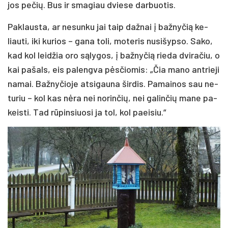
jos pe­čių. Bus ir sma­giau dvie­se dar­buo­tis.
Pak­laus­ta, ar ne­sun­ku jai taip daž­nai į baž­ny­čią ke­
liau­ti, iki ku­rios – ga­na to­li, mo­te­ris nu­si­šyp­so. Sa­ko,
kad kol lei­džia oro są­ly­gos, į baž­ny­čią rie­da dvi­ra­čiu, o
kai pa­šals, eis pa­leng­va pės­čio­mis: „Čia ma­no ant­rie­ji
na­mai. Baž­ny­čio­je at­si­gau­na šir­dis. Pa­mai­nos sau ne­
tu­riu – kol kas nė­ra nei no­rin­čių, nei ga­lin­čių ma­ne pa­
keis­ti. Tad rū­pin­siuo­si ja tol, kol paei­siu.“