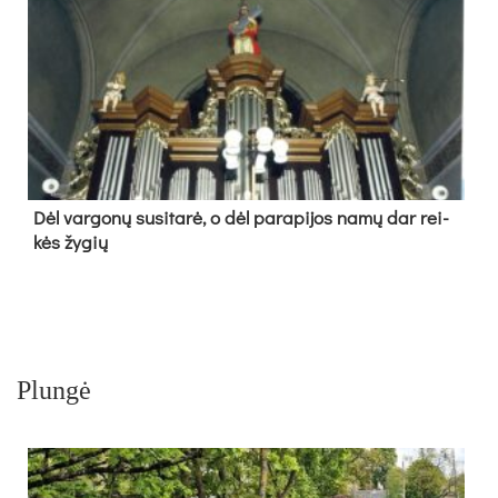
Dėl var­go­nų su­si­ta­rė, o dėl pa­ra­pi­jos na­mų dar rei­
kės žy­gių
Plungė