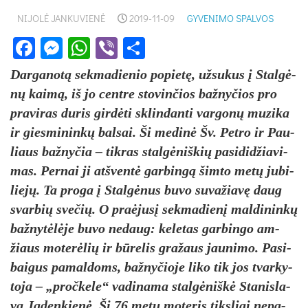
NIJOLĖ JANKUVIENĖ
2019-11-09
GYVENIMO SPALVOS
Facebook
Messenger
WhatsApp
Viber
Share
Dar­ga­no­tą sek­ma­die­nio po­pie­tę, už­su­kus į Stal­gė­
nų kai­mą, iš jo cent­re sto­vin­čios baž­ny­čios pro
pra­vi­ras du­ris gir­dė­ti sklin­dan­ti var­go­nų mu­zi­ka
ir gies­mi­nin­kų bal­sai. Ši me­di­nė Šv. Pet­ro ir Pau­
liaus baž­ny­čia – tik­ras stal­gė­niš­kių pa­si­di­džia­vi­
mas. Per­nai ji at­šven­tė gar­bin­gą šim­to me­tų ju­bi­
lie­jų. Ta pro­ga į Stal­gė­nus bu­vo su­va­žia­vę daug
svar­bių sve­čių. O praė­ju­sį sek­ma­die­nį mal­di­nin­kų
baž­ny­tė­lė­je bu­vo ne­daug: ke­le­tas gar­bin­go am­
žiaus mo­te­rė­lių ir bū­re­lis gra­žaus jau­ni­mo. Pa­si­
bai­gus pa­mal­doms, baž­ny­čio­je li­ko tik jos tvar­ky­
to­ja – „pro­čke­le“ va­di­na­ma stal­gė­niš­kė Sta­nis­la­
va Ja­den­kie­nė. Ši 76 me­tų mo­te­ris tiks­liai ne­pa­