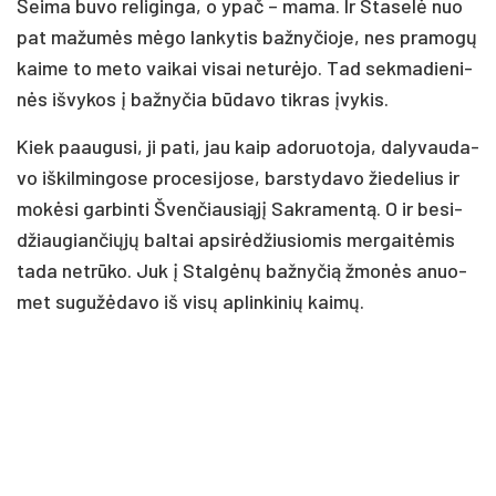
Šei­ma bu­vo re­li­gin­ga, o ypač – ma­ma. Ir Sta­se­lė nuo
pat ma­žu­mės mė­go lan­ky­tis baž­ny­čio­je, nes pra­mo­gų
kai­me to me­to vai­kai vi­sai ne­tu­rė­jo. Tad sek­ma­die­ni­
nės iš­vy­kos į baž­ny­čia bū­da­vo tik­ras įvy­kis.
Kiek paau­gu­si, ji pa­ti, jau kaip ado­ruo­to­ja, da­ly­vau­da­
vo iš­kil­min­go­se pro­ce­si­jo­se, bars­ty­da­vo žie­de­lius ir
mo­kė­si gar­bin­ti Šven­čiau­sią­jį Sak­ra­men­tą. O ir be­si­
džiau­gian­čių­jų bal­tai ap­si­rė­džiu­sio­mis mer­gai­tė­mis
ta­da ne­trū­ko. Juk į Stal­gė­nų baž­ny­čią žmo­nės anuo­
met su­gu­žė­da­vo iš vi­sų ap­lin­ki­nių kai­mų.