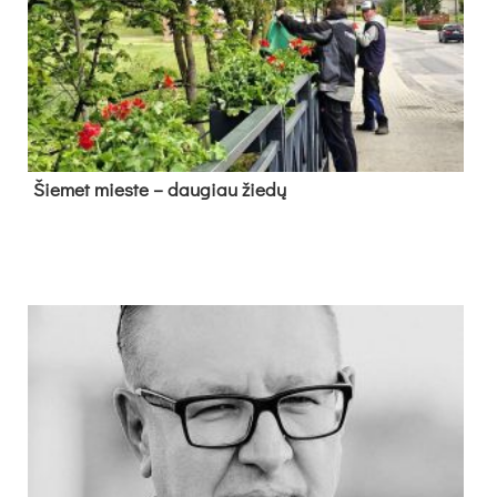
Šie­met mies­te – dau­giau žie­dų