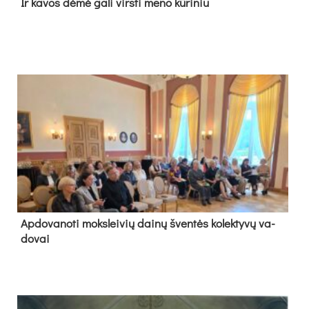
Ir ka­vos dė­mė ga­li virs­ti me­no kū­ri­niu
Ap­do­va­no­ti moks­lei­vių dai­nų šven­tės ko­lek­ty­vų va­
do­vai