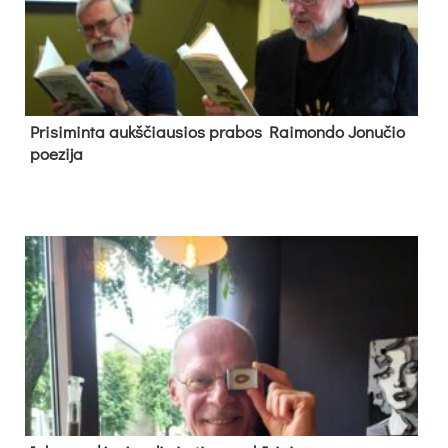
Pri­si­min­ta aukš­čiau­sios pra­bos Rai­mon­do Jo­nu­čio
poe­zi­ja