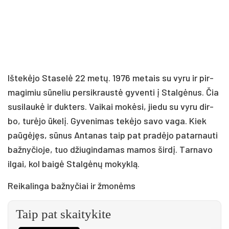
Iš­te­kė­jo Sta­se­lė 22 me­tų. 1976 me­tais su vy­ru ir pir­
ma­gi­miu sū­ne­liu per­si­kraus­tė gy­ven­ti į Stal­gė­nus. Čia
su­si­lau­kė ir duk­ters. Vai­kai mo­kė­si, jie­du su vy­ru dir­
bo, tu­rė­jo ūke­lį. Gy­ve­ni­mas te­kė­jo sa­vo va­ga. Kiek
paū­gė­jęs, sū­nus An­ta­nas taip pat pra­dė­jo pa­tar­nau­ti
baž­ny­čio­je, tuo džiu­gin­da­mas ma­mos šir­dį. Tar­na­vo
il­gai, kol bai­gė Stal­gė­nų mo­kyk­lą.
Rei­ka­lin­ga baž­ny­čiai ir žmo­nėms
Taip pat skaitykite