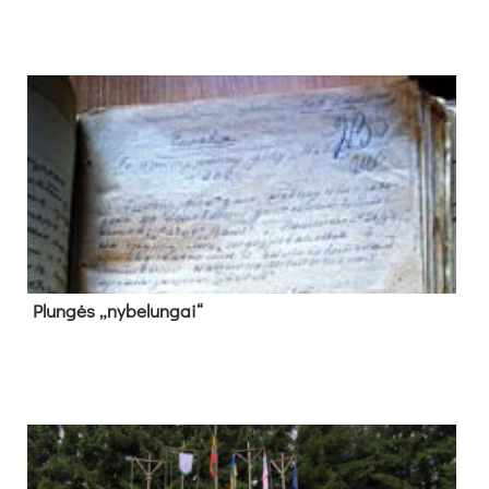
Plun­gės „ny­be­lun­gai“