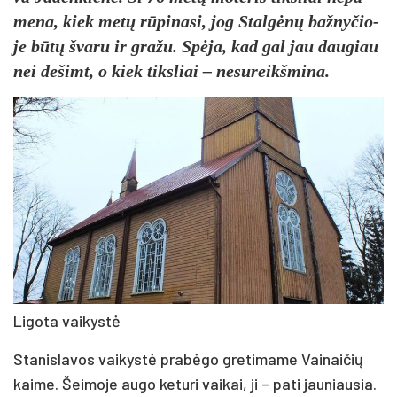
me­na, kiek me­tų rū­pi­na­si, jog Stal­gė­nų baž­ny­čio­
je bū­tų šva­ru ir gra­žu. Spė­ja, kad gal jau dau­giau
nei de­šimt, o kiek tiks­liai – ne­su­reikš­mi­na.
Li­go­ta vai­kys­tė
Sta­nis­la­vos vai­kys­tė pra­bė­go gre­ti­ma­me Vai­nai­čių
kai­me. Šei­mo­je au­go ke­tu­ri vai­kai, ji – pa­ti jau­niau­sia.