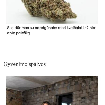
Su­si­dū­ri­mas su pa­rei­gū­nais: ras­ti kvai­ša­lai ir ži­nia
apie paieš­ką
Gyvenimo spalvos