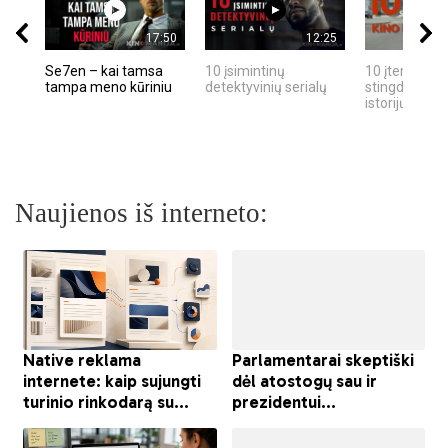
17:50
12:25
Se7en – kai tamsa
10 įsimintinų
10 įtemptų, k
tampa meno kūriniu
detektyvinių serialų
stingdančių k
istorijų
Naujienos iš interneto: