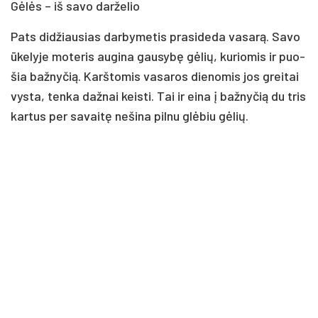
Gė­lės – iš sa­vo dar­že­lio
Pats di­džiau­sias dar­by­me­tis pra­si­de­da va­sa­rą. Sa­vo
ūke­ly­je mo­te­ris au­gi­na gau­sy­bę gė­lių, ku­rio­mis ir puo­
šia baž­ny­čią. Karš­to­mis va­sa­ros die­no­mis jos grei­tai
vys­ta, ten­ka daž­nai keis­ti. Tai ir ei­na į baž­ny­čią du tris
kar­tus per sa­vai­tę ne­ši­na pil­nu glė­biu gė­lių.