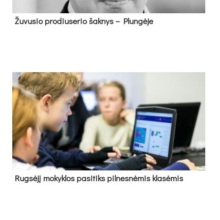
Žu­vu­sio pro­diu­se­rio šak­nys – Plun­gė­je
Rug­sė­jį mo­kyk­los pa­si­tiks pil­nes­nė­mis kla­sė­mis