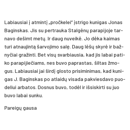
La­biau­siai į at­min­tį „pro­čke­lei“ įstri­go ku­ni­gas Jo­nas
Ba­gins­kas. Jis su per­trau­ka Stal­gė­nų pa­ra­pi­jo­je tar­
na­vo de­šimt me­tų. Ir daug nu­vei­kė. Jo dė­ka kai­mas
tu­ri at­nau­jin­tą šar­vo­ji­mo sa­lę. Daug lė­šų sky­rė ir baž­
ny­čiai gra­žin­ti. Bet vi­sų svar­biau­sia, kad jis la­bai pa­ti­
ko pa­ra­pi­jie­čiams, nes bu­vo pa­pras­tas, šil­tas žmo­
gus. La­biau­siai jai šir­dį glos­to pri­si­mi­ni­mas, kad ku­ni­
gas J. Ba­gins­kas po at­lai­dų vi­sa­da pa­kvies­da­vo puo­
de­liui ar­ba­tos. Dos­nus bu­vo, to­dėl ir iš­si­skir­ti su juo
bu­vo la­bai sun­ku.
Pa­rei­gų gau­sa