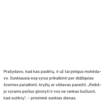
Pra­šy­da­vo, kad kas pa­dė­tų, ir už tai pi­ni­gus mo­kė­da­
vo. Sun­kiau­sia esą vy­rus pri­kal­bin­ti per di­džią­sias
šven­tes pa­tal­kin­ti, kry­žių ar vė­lia­vas pa­neš­ti. „Rei­kė­
jo vy­rams pe­čius glos­ty­ti ir vos ne ran­kas bu­čiuo­ti,
kad su­tik­tų“, – pri­si­mi­nė sun­kias die­nas.