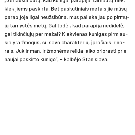
„Ge­riau­sia bū­tų, kad ku­ni­gai pa­ra­pi­jai tar­nau­tų tiek,
kiek jiems pa­skir­ta. Bet pa­sku­ti­niais me­tais jie mū­sų
pa­ra­pi­jo­je il­gai neuž­si­bū­na, mus pa­lie­ka jau po pir­mų­
jų tar­nys­tės me­tų. Gal to­dėl, kad pa­ra­pi­ja ne­di­de­lė,
gal ti­kin­čių­jų per ma­žai? Kiek­vie­nas ku­ni­gas pir­miau­
sia yra žmo­gus, su sa­vo cha­rak­te­riu, įpro­čiais ir no­
rais. Juk ir man, ir žmo­nėms rei­kia lai­ko pri­pras­ti prie
nau­jai pa­skir­to ku­ni­go“, – kal­bė­jo Sta­nis­la­va.