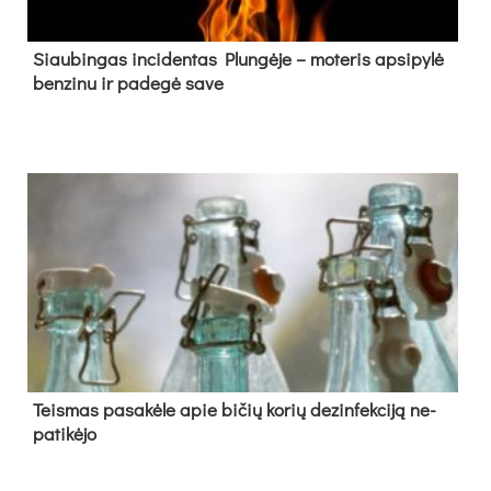
Siau­bin­gas in­ci­den­tas Plun­gė­je – mo­te­ris ap­si­py­lė
ben­zi­nu ir pa­de­gė sa­ve
Teis­mas pa­sa­kė­le apie bi­čių ko­rių de­zin­fek­ci­ją ne­
pa­ti­kė­jo