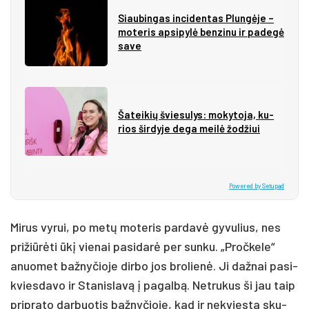
Siau­bin­gas in­ci­den­tas Plun­gė­je –
mo­te­ris ap­si­py­lė ben­zi­nu ir pa­de­gė
sa­ve
Ša­tei­kių švie­su­lys: mo­ky­to­ja, ku­
rios šir­dy­je de­ga mei­lė žo­džiui
Powered by Setupad
Mi­rus vy­rui, po me­tų mo­te­ris par­da­vė gy­vu­lius, nes
pri­žiū­rė­ti ūkį vie­nai pa­si­da­rė per sun­ku. „Proč­ke­le“
anuo­met baž­ny­čio­je dir­bo jos bro­lie­nė. Ji daž­nai pa­si­
kvies­da­vo ir Sta­nis­la­vą į pa­gal­bą. Net­ru­kus ši jau taip
pri­pra­to dar­buo­tis baž­ny­čio­je, kad ir ne­kvies­ta sku­