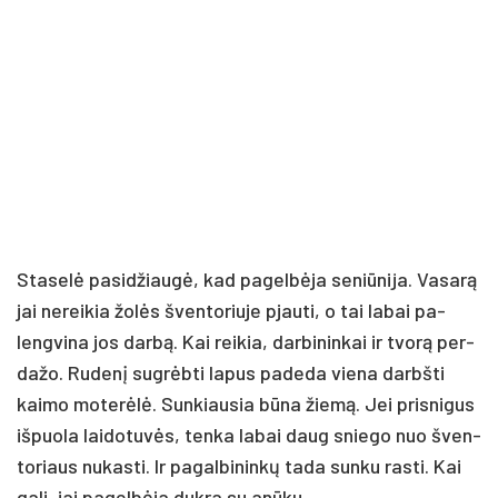
Sta­se­lė pa­si­džiau­gė, kad pa­gel­bė­ja se­niū­ni­ja. Va­sa­rą
jai ne­rei­kia žo­lės šven­to­riu­je pjau­ti, o tai la­bai pa­
leng­vi­na jos dar­bą. Kai rei­kia, dar­bi­nin­kai ir tvo­rą per­
da­žo. Ru­de­nį su­grėb­ti la­pus pa­de­da vie­na darbš­ti
kai­mo mo­te­rė­lė. Sun­kiau­sia bū­na žie­mą. Jei pri­sni­gus
iš­puo­la lai­do­tu­vės, ten­ka la­bai daug snie­go nuo šven­
to­riaus nu­kas­ti. Ir pa­gal­bi­nin­kų ta­da sun­ku ras­ti. Kai
ga­li, jai pa­gel­bė­ja duk­ra su anū­ku.