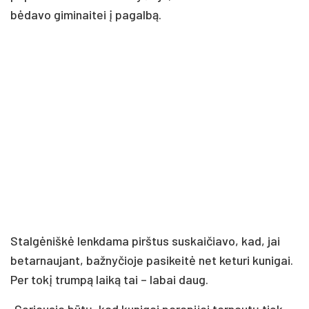
bė­da­vo gi­mi­nai­tei į pa­gal­bą.
Stal­gė­niš­kė lenk­da­ma pirš­tus su­skai­čia­vo, kad, jai
be­tar­nau­jant, baž­ny­čio­je pa­si­kei­tė net ke­tu­ri ku­ni­gai.
Per to­kį trum­pą lai­ką tai – la­bai daug.