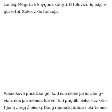
žan­čių. Mėgs­ta ir kny­gas skai­ty­ti. O te­le­vi­zo­rių įsi­jun­
gia re­tai. Sa­ko, akis tau­so­ja.
Paš­ne­ko­vė pa­si­džiau­gė, kad nuo šio­lei jai bus leng­
viau, nes jau mė­nuo, kai vėl tu­ri pa­gal­bi­nin­ką – zak­ris­
ti­jo­ną Jur­gį Ži­bins­kį. Daug rū­pes­čių da­bar nu­kri­to nuo