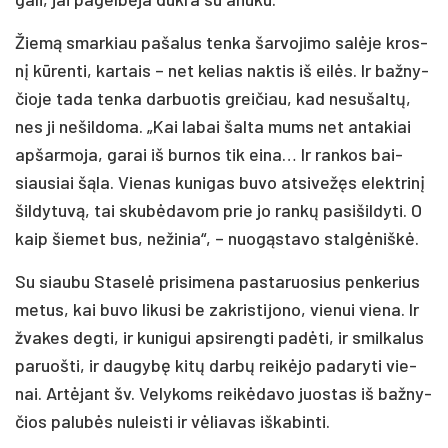
Žie­mą smar­kiau pa­ša­lus ten­ka šar­vo­ji­mo sa­lė­je kros­
nį kū­ren­ti, kar­tais – net ke­lias nak­tis iš ei­lės. Ir baž­ny­
čio­je ta­da ten­ka dar­buo­tis grei­čiau, kad ne­su­šal­tų,
nes ji ne­šil­do­ma. „Kai la­bai šal­ta mums net an­ta­kiai
ap­šar­mo­ja, ga­rai iš bur­nos tik ei­na… Ir ran­kos bai­
siau­siai šą­la. Vie­nas ku­ni­gas bu­vo at­si­ve­žęs elekt­ri­nį
šil­dy­tu­vą, tai sku­bė­da­vom prie jo ran­kų pa­si­šil­dy­ti. O
kaip šie­met bus, ne­ži­nia“, – nuo­gąs­ta­vo stal­gė­niš­kė.
Su siau­bu Sta­se­lė pri­si­me­na pa­sta­ruo­sius pen­ke­rius
me­tus, kai bu­vo li­ku­si be zak­ris­ti­jo­no, vie­nui vie­na. Ir
žva­kes deg­ti, ir ku­ni­gui ap­si­reng­ti pa­dė­ti, ir smil­ka­lus
pa­ruoš­ti, ir dau­gy­bę ki­tų dar­bų rei­kė­jo pa­da­ry­ti vie­
nai. Ar­tė­jant šv. Ve­ly­koms rei­kė­da­vo juos­tas iš baž­ny­
čios pa­lu­bės nu­leis­ti ir vė­lia­vas iš­ka­bin­ti.