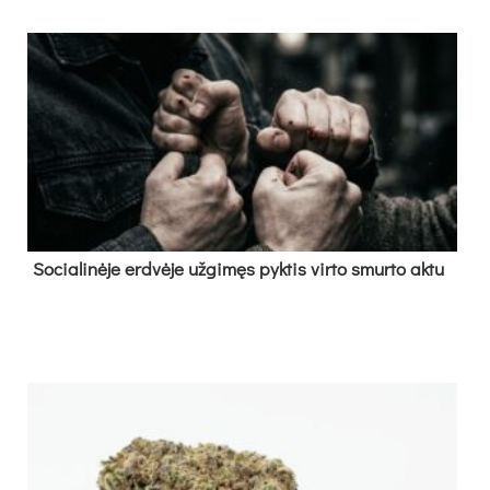
So­cia­li­nė­je erd­vė­je už­gi­męs pyk­tis vir­to smur­to ak­tu