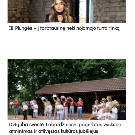
Iš Plungės – į tarptautinę nekilnojamojo turto rinką
Dvi­gu­ba šven­tė La­bar­džiuo­se: pa­gerb­tas vys­ku­po
at­mi­ni­mas ir at­švęs­tas kul­tū­ros ju­bi­lie­jus