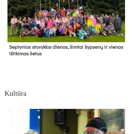
Sep­ty­nios sto­vyk­los die­nos, šim­tai šyp­se­nų ir vie­nas
iš­ti­ki­mas lie­tus
Kultūra