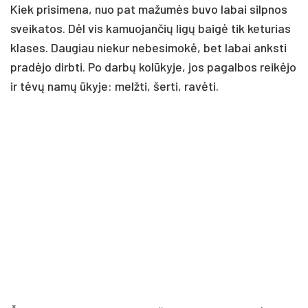
Kiek pri­si­me­na, nuo pat ma­žu­mės bu­vo la­bai silp­nos
svei­ka­tos. Dėl vis ka­muo­jan­čių li­gų bai­gė tik ke­tu­rias
kla­ses. Dau­giau nie­kur ne­be­si­mo­kė, bet la­bai anks­ti
pra­dė­jo dirb­ti. Po dar­bų ko­lū­ky­je, jos pa­gal­bos rei­kė­jo
ir tė­vų na­mų ūky­je: melž­ti, šer­ti, ra­vė­ti.