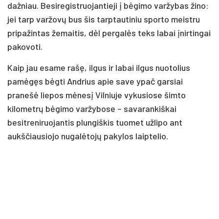
dažniau. Besiregistruojantieji į bėgimo varžybas žino:
jei tarp varžovų bus šis tarptautiniu sporto meistru
pripažintas žemaitis, dėl pergalės teks labai įnirtingai
pakovoti.
Kaip jau esame rašę, ilgus ir labai ilgus nuotolius
pamėgęs bėgti Andrius apie save ypač garsiai
pranešė liepos mėnesį Vilniuje vykusiose šimto
kilometrų bėgimo varžybose – savarankiškai
besitreniruojantis plungiškis tuomet užlipo ant
aukščiausiojo nugalėtojų pakylos laiptelio.