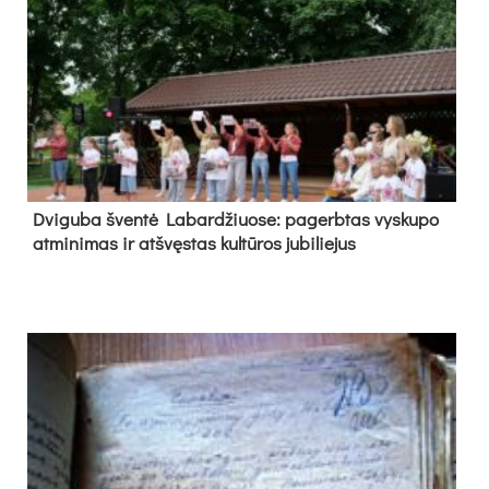
Dvi­gu­ba šven­tė La­bar­džiuo­se: pa­gerb­tas vys­ku­po
at­mi­ni­mas ir at­švęs­tas kul­tū­ros ju­bi­lie­jus