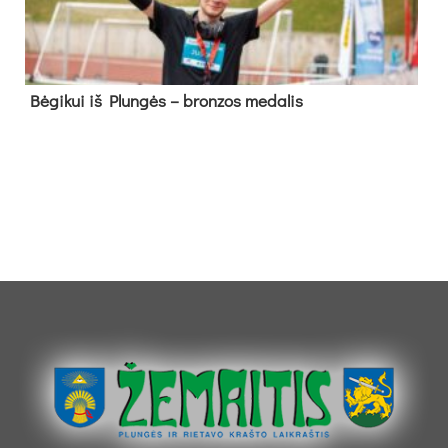
Bė­gi­kui iš Plun­gės – bron­zos me­da­lis