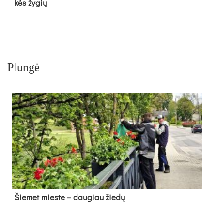
kės žy­gių
Plungė
Šie­met mies­te – dau­giau žie­dų