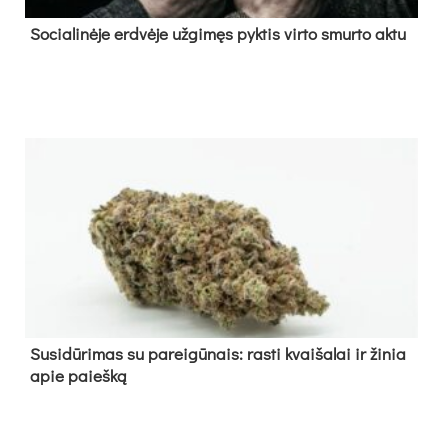
So­cia­li­nė­je erd­vė­je už­gi­męs pyk­tis vir­to smur­to ak­tu
Su­si­dū­ri­mas su pa­rei­gū­nais: ras­ti kvai­ša­lai ir ži­nia
apie paieš­ką