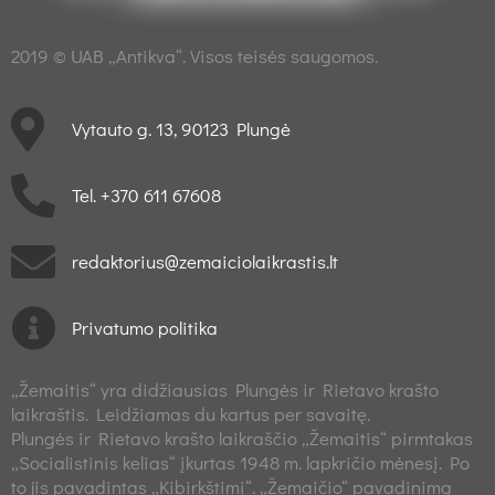
2019 © UAB „Antikva“. Visos teisės saugomos.
Vytauto g. 13, 90123 Plungė
Tel. +370 611 67608
redaktorius@zemaiciolaikrastis.lt
Privatumo politika
„Žemaitis“ yra didžiausias Plungės ir Rietavo krašto
laikraštis. Leidžiamas du kartus per savaitę.
Plungės ir Rietavo krašto laikraščio „Žemaitis“ pirmtakas
„Socialistinis kelias“ įkurtas 1948 m. lapkričio mėnesį. Po
to jis pavadintas „Kibirkštimi“. „Žemaičio“ pavadinimą