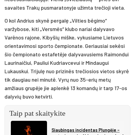
savaites Trakų pusmaratonyje užimta trečioji vieta.
O kol Andrius skynė pergalę „Vilties bėgimo“
varžybose, kiti „Versmės“ klubo nariai dalyvavo
Varėnos rajone, Kibyšių miške, vykusiame Lietuvos
orientavimosi sporto čempionate. Geriausiai sekėsi
šio čempionato estafetėje dalyvavusiems Raimondui
Laurinaičiui, Pauliui Kudriavcevui ir Mindaugui
Lukauskui. Trijulę nuo prizinės trečiosios vietos skyrė
tik daugiau nei minutė. Vyrų nuo 35-erių metų
amžiaus grupėje jie aplenkė 13 komandų ir tarp 17-os
dalyvių buvo ketvirti.
Taip pat skaitykite
Siau­bin­gas in­ci­den­tas Plun­gė­je –