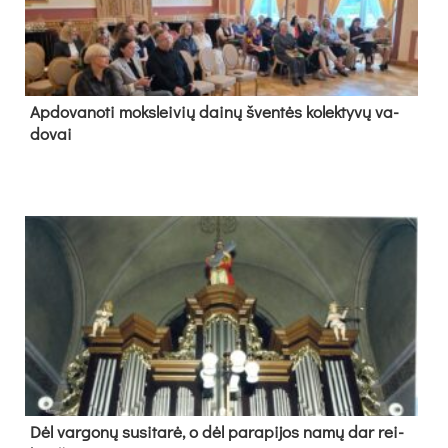
Ap­do­va­no­ti moks­lei­vių dai­nų šven­tės ko­lek­ty­vų va­
do­vai
Dėl var­go­nų su­si­ta­rė, o dėl pa­ra­pi­jos na­mų dar rei­