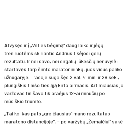
Atvykęs ir į „Vilties bėgimą“ daug laiko ir jėgų
treniruotėms skiriantis Andrius tikėjosi gerų
rezultatų. Ir nei savo, nei sirgalių lūkesčių nenuvylė:
startavęs tarp šimto maratonininkų, juos visus paliko
užnugaryje. Trasoje sugaišęs 2 val. 41 min. ir 28 sek.,
plungiškis finišo tiesiąją kirto pirmasis. Artimiausias jo
varžovas finišavo tik praėjus 12-ai minučių po
mūsiškio triumfo.
„Tai kol kas pats „greičiausias“ mano rezultatas
maratono distancijoje“, – po varžybų „Žemaičiui“ sakė