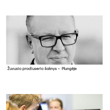
Žu­vu­sio pro­diu­se­rio šak­nys – Plun­gė­je