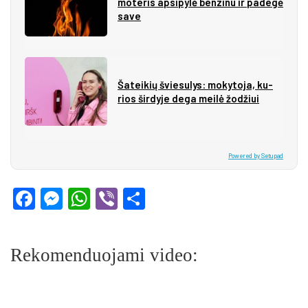
mo­te­ris ap­si­py­lė ben­zi­nu ir pa­de­gė
sa­ve
Ša­tei­kių švie­su­lys: mo­ky­to­ja, ku­
rios šir­dy­je de­ga mei­lė žo­džiui
Powered by Setupad
Facebook
Messenger
WhatsApp
Viber
Share
Rekomenduojami video: