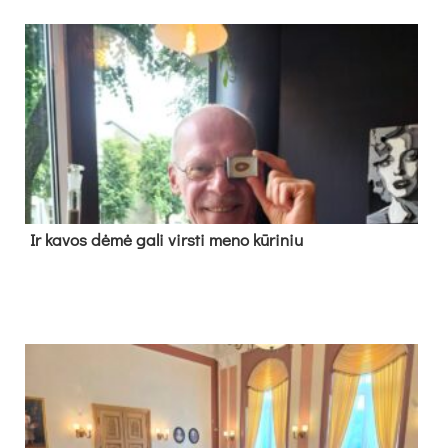
Ir ka­vos dė­mė ga­li virs­ti me­no kū­ri­niu