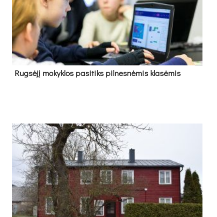
Rug­sė­jį mo­kyk­los pa­si­tiks pil­nes­nė­mis kla­sė­mis