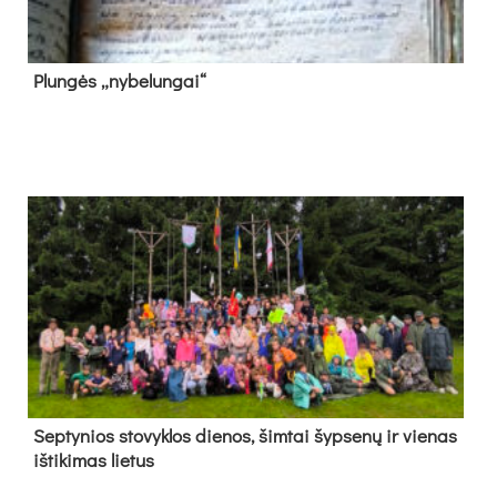
Plun­gės „ny­be­lun­gai“
Sep­ty­nios sto­vyk­los die­nos, šim­tai šyp­se­nų ir vie­nas
iš­ti­ki­mas lie­tus