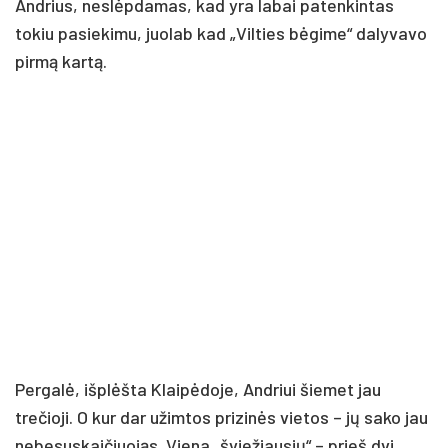
Andrius, neslėpdamas, kad yra labai patenkintas
tokiu pasiekimu, juolab kad „Vilties bėgime“ dalyvavo
pirmą kartą.
Pergalė, išplėšta Klaipėdoje, Andriui šiemet jau
trečioji. O kur dar užimtos prizinės vietos – jų sako jau
nebesuskaičiuojąs. Viena „šviežiausių“ – prieš dvi