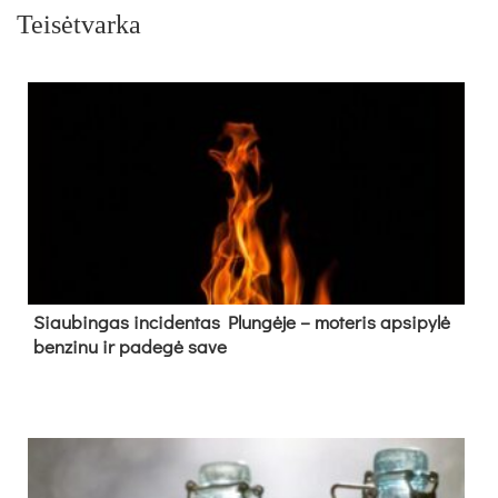
Teisėtvarka
Siau­bin­gas in­ci­den­tas Plun­gė­je – mo­te­ris ap­si­py­lė
ben­zi­nu ir pa­de­gė sa­ve