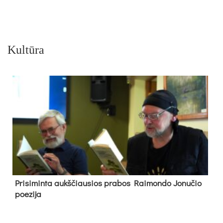
Kultūra
Pri­si­min­ta aukš­čiau­sios pra­bos Rai­mon­do Jo­nu­čio
poe­zi­ja