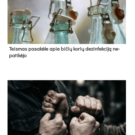
Teis­mas pa­sa­kė­le apie bi­čių ko­rių de­zin­fek­ci­ją ne­
pa­ti­kė­jo