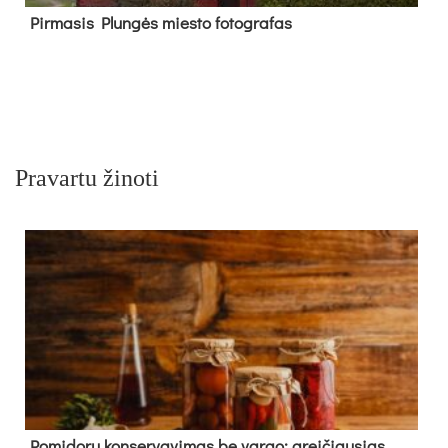
Pir­ma­sis Plun­gės mies­to fo­tog­ra­fas
Pravartu žinoti
Pomidorų konservavimas be vargo: greičiausias