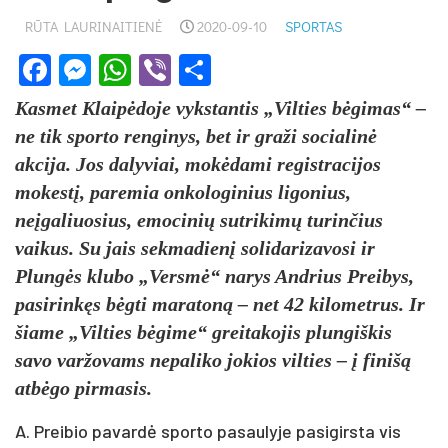
RŪTA LAURINAITIENĖ
2020-09-10
SPORTAS
Facebook
Messenger
WhatsApp
Viber
Share
Kasmet Klaipėdoje vykstantis „Vilties bėgimas“ –
ne tik sporto renginys, bet ir graži socialinė
akcija. Jos dalyviai, mokėdami registracijos
mokestį, paremia onkologinius ligonius,
neįgaliuosius, emocinių sutrikimų turinčius
vaikus. Su jais sekmadienį solidarizavosi ir
Plungės klubo „Versmė“ narys Andrius Preibys,
pasirinkęs bėgti maratoną – net 42 kilometrus. Ir
šiame „Vilties bėgime“ greitakojis plungiškis
savo varžovams nepaliko jokios vilties – į finišą
atbėgo pirmasis.
A. Preibio pavardė sporto pasaulyje pasigirsta vis