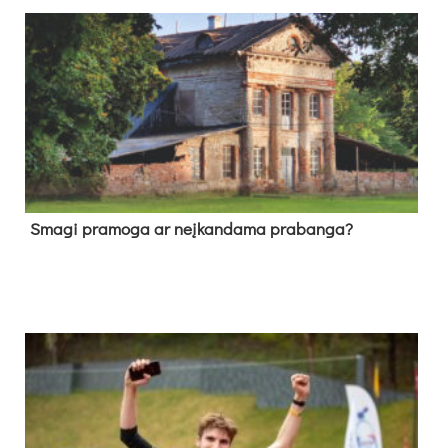
Sma­gi pra­mo­ga ar neį­kan­da­ma pra­ban­ga?