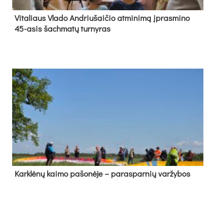
Vi­ta­liaus Vla­do And­riu­šai­čio at­mi­ni­mą įpras­mi­no
45-asis šach­ma­tų tur­ny­ras
Kark­lė­nų kai­mo pa­šo­nė­je – pa­ras­par­nių var­žy­bos