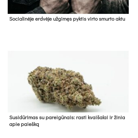
So­cia­li­nė­je erd­vė­je už­gi­męs pyk­tis vir­to smur­to ak­tu
Su­si­dū­ri­mas su pa­rei­gū­nais: ras­ti kvai­ša­lai ir ži­nia
apie paieš­ką