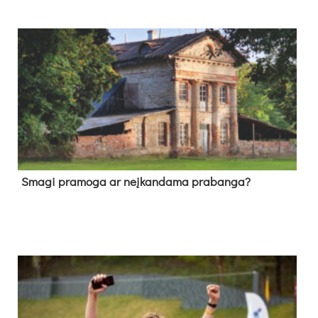
Sma­gi pra­mo­ga ar neį­kan­da­ma pra­ban­ga?