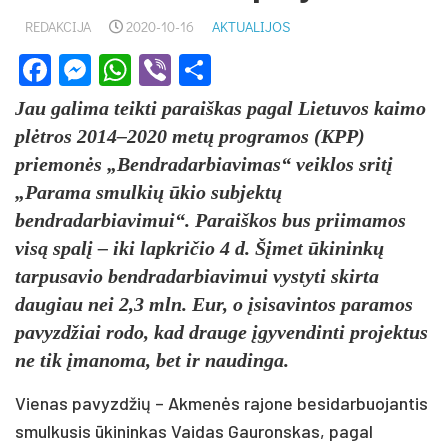
REDAKCIJA
2020-10-16
AKTUALIJOS
Facebook
Messenger
WhatsApp
Viber
Share
Jau galima teikti paraiškas pagal Lietuvos kaimo
plėtros 2014–2020 metų programos (KPP)
priemonės „Bendradarbiavimas“ veiklos sritį
„Parama smulkių ūkio subjektų
bendradarbiavimui“. Paraiškos bus priimamos
visą spalį – iki lapkričio 4 d. Šįmet ūkininkų
tarpusavio bendradarbiavimui vystyti skirta
daugiau nei 2,3 mln. Eur, o įsisavintos paramos
pavyzdžiai rodo, kad drauge įgyvendinti projektus
ne tik įmanoma, bet ir naudinga.
Vienas pavyzdžių – Akmenės rajone besidarbuojantis
smulkusis ūkininkas Vaidas Gauronskas, pagal