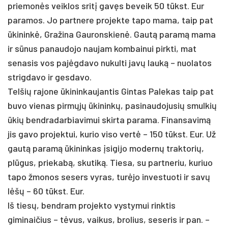
priemonės veiklos sritį gavęs beveik 50 tūkst. Eur
paramos. Jo partnere projekte tapo mama, taip pat
ūkininkė, Gražina Gauronskienė. Gautą paramą mama
ir sūnus panaudojo naujam kombainui pirkti, mat
senasis vos pajėgdavo nukulti javų lauką – nuolatos
strigdavo ir gesdavo.
Telšių rajone ūkininkaujantis Gintas Palekas taip pat
buvo vienas pirmųjų ūkininkų, pasinaudojusių smulkių
ūkių bendradarbiavimui skirta parama. Finansavimą
jis gavo projektui, kurio viso vertė – 150 tūkst. Eur. Už
gautą paramą ūkininkas įsigijo modernų traktorių,
plūgus, priekabą, skutiką. Tiesa, su partneriu, kuriuo
tapo žmonos sesers vyras, turėjo investuoti ir savų
lėšų – 60 tūkst. Eur.
Iš tiesų, bendram projekto vystymui rinktis
giminaičius – tėvus, vaikus, brolius, seseris ir pan. –