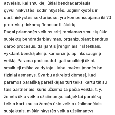
atvejais, kai smulkieji ūkiai bendradarbiauja
gyvulininkystės, sodininkystės, uogininkystės ir
daržininkystės sektoriuose, yra kompensuojama iki 70
proc. visų tinkamų finansuoti išlaidų.
Pagal priemonės veiklos sritį remiamas smulkių ūkio
subjektų bendradarbiavimas, organizuojant bendrus
darbo procesus, dalijantis įrenginiais ir ištekliais,
vykdant bendrą ūkinę, komercinę, aplinkosauginę
veiklą. Parama pasinaudoti gali smulkieji ūkiai,
smulkieji miško valdytojai, labai mažos įmonės bei
fiziniai asmenys. Svarbu atkreipti dėmesį, kad
paramos paraišką pareiškėjas turi teikti kartu tik su
tais partneriais, kurie užsiima ta pačia veikla, t. y.
žemės ūkio veikla užsiimantys subjektai paraišką
teikia kartu su su žemės ūkio veikla užsiimančiais
subjektais, miškininkystės veikla užsiimantys