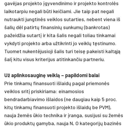
gavėjas projekto įgyvendinimo ir projekto kontrolės
laikotarpiu negali būti keičiami. Jie taip pat negali
nutraukti jungtinės veiklos sutarties, nebent viena iš
šalių dėl patirtų finansinių sunkumų (bankrotas)
pažeidžia sutartį ir kita šalis negali toliau tinkamai
vykdyti projekto arba užtikrinti jo veiklų tęstinumo.
Tuomet nukentėjusioji šalis turi teisę pakeisti kaltąją
šalį kitu visus kriterijus atitinkančiu partneriu.
Už aplinkosauginę veiklą – papildomi balai
Prie tinkamų finansuoti išlaidų pagal priemonės
veiklos sritį priskiriama: einamosios
bendradarbiavimo išlaidos (ne daugiau kaip 5 proc.
kitų tinkamų finansuoti projekto išlaidų be PVM),
nauja žemės ūkio technika ir įranga, susijusi su žemės
ūkio produktų gamyba, nauja N, O kategorijų bazinės