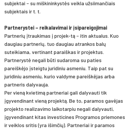
subjektai – su miškininkystės veikla užsiimančiais
subjektais ir t. t.
Partnerystei – reikalavimai ir įsipareigojimai
Partnerių įtraukimas į projek-tą – itin aktualus. Kuo
daugiau partnerių, tuo daugiau atrankos balų
suteikiama, vertinant paraiškas ir projektus.
Partnerystė negali būti sudaroma su paties
pareiškėjo įsteigtu juridiniu asmeniu. Taip pat su
juridiniu asmeniu, kurio valdyme pareiškėjas arba
partneris dalyvauja.
Per vieną kvietimą partneriai gali dalyvauti tik
įgyvendinant vieną projektą. Be to, paramos gavėjas
projekto realizavimo laikotarpiu negali dalyvauti,
įgyvendinant kitas investicines Programos priemones
ir veiklos sritis (yra išimčių). Partneriai ir paramos