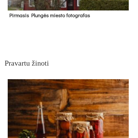
Pir­ma­sis Plun­gės mies­to fo­tog­ra­fas
Pravartu žinoti