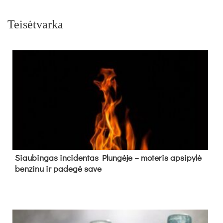
Teisėtvarka
Siau­bin­gas in­ci­den­tas Plun­gė­je – mo­te­ris ap­si­py­lė
ben­zi­nu ir pa­de­gė sa­ve