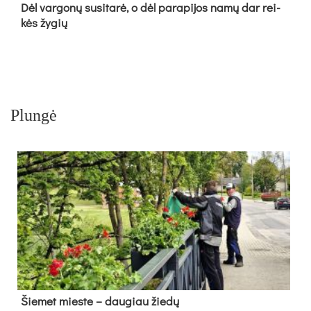
Dėl var­go­nų su­si­ta­rė, o dėl pa­ra­pi­jos na­mų dar rei­
kės žy­gių
Plungė
Šie­met mies­te – dau­giau žie­dų