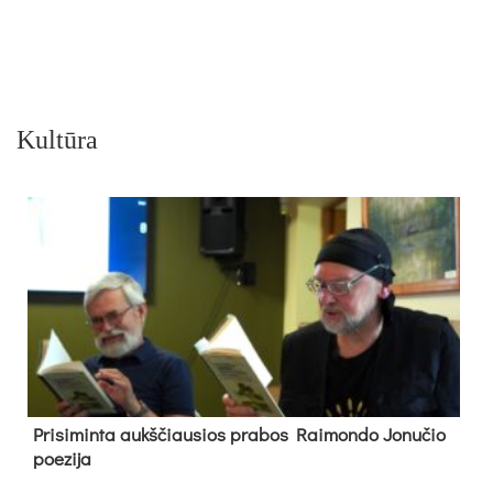
Kultūra
Pri­si­min­ta aukš­čiau­sios pra­bos Rai­mon­do Jo­nu­čio
poe­zi­ja