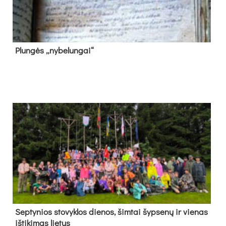
Plun­gės „ny­be­lun­gai“
Sep­ty­nios sto­vyk­los die­nos, šim­tai šyp­se­nų ir vie­nas
iš­ti­ki­mas lie­tus