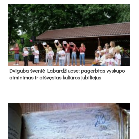
Dvi­gu­ba šven­tė La­bar­džiuo­se: pa­gerb­tas vys­ku­po
at­mi­ni­mas ir at­švęs­tas kul­tū­ros ju­bi­lie­jus