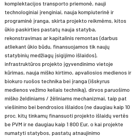
komplektacijos transporto priemonė, nauji
technologiniai įrenginiai, nauja kompiuterinė ir
programinė įranga, skirta projekto reikmėms, kitos
ūkio paskirties pastatų nauja statyba,
rekonstravimas ar kapitalinis remontas (darbus
atliekant ūkio būdu, finansuojamos tik naujų
statybinių medžiagų įsigijimo išlaidos),
infrastruktūros projekto įgyvendinimo vietoje
kūrimas, nauja miško kirtimo, apvaliosios medienos ir
biokuro ruošos technika bei įranga (išskyrus
medienos vežimo keliais techniką), dirvos paruošimo
miško želdiniams / žėliniams mechanizmai, taip pat
viešinimo bei bendrosios išlaidos (ne daugiau kaip 10
proc. kitų tinkamų finansuoti projekto išlaidų vertės
be PVM ir ne daugiau kaip 1 800 Eur, o kai projekte
numatyti statybos, pastatų atnaujinimo