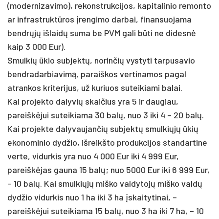
(modernizavimo), rekonstrukcijos, kapitalinio remonto
ar infrastruktūros įrengimo darbai, finansuojama
bendrųjų išlaidų suma be PVM gali būti ne didesnė
kaip 3 000 Eur).
Smulkių ūkio subjektų, norinčių vystyti tarpusavio
bendradarbiavimą, paraiškos vertinamos pagal
atrankos kriterijus, už kuriuos suteikiami balai.
Kai projekto dalyvių skaičius yra 5 ir daugiau,
pareiškėjui suteikiama 30 balų, nuo 3 iki 4 – 20 balų.
Kai projekte dalyvaujančių subjektų smulkiųjų ūkių
ekonominio dydžio, išreikšto produkcijos standartine
verte, vidurkis yra nuo 4 000 Eur iki 4 999 Eur,
pareiškėjas gauna 15 balų; nuo 5000 Eur iki 6 999 Eur,
– 10 balų. Kai smulkiųjų miško valdytojų miško valdų
dydžio vidurkis nuo 1 ha iki 3 ha įskaitytinai, –
pareiškėjui suteikiama 15 balų, nuo 3 ha iki 7 ha, – 10