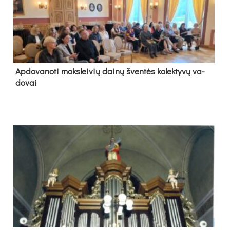
Ap­do­va­no­ti moks­lei­vių dai­nų šven­tės ko­lek­ty­vų va­
do­vai