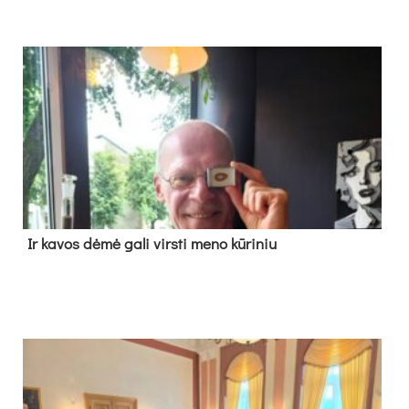
Ir ka­vos dė­mė ga­li virs­ti me­no kū­ri­niu