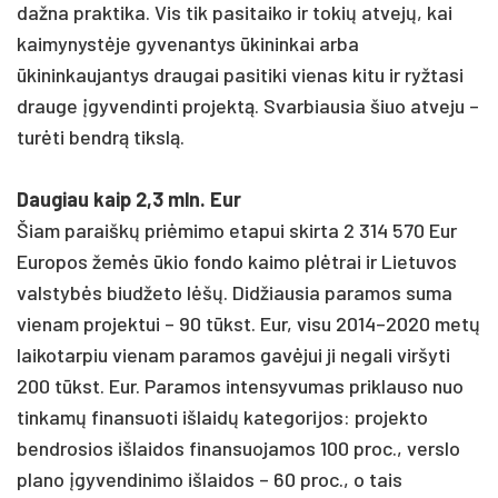
dažna praktika. Vis tik pasitaiko ir tokių atvejų, kai
kaimynystėje gyvenantys ūkininkai arba
ūkininkaujantys draugai pasitiki vienas kitu ir ryžtasi
drauge įgyvendinti projektą. Svarbiausia šiuo atveju –
turėti bendrą tikslą.
Daugiau kaip 2,3 mln. Eur
Šiam paraiškų priėmimo etapui skirta 2 314 570 Eur
Europos žemės ūkio fondo kaimo plėtrai ir Lietuvos
valstybės biudžeto lėšų. Didžiausia paramos suma
vienam projektui – 90 tūkst. Eur, visu 2014–2020 metų
laikotarpiu vienam paramos gavėjui ji negali viršyti
200 tūkst. Eur. Paramos intensyvumas priklauso nuo
tinkamų finansuoti išlaidų kategorijos: projekto
bendrosios išlaidos finansuojamos 100 proc., verslo
plano įgyvendinimo išlaidos – 60 proc., o tais