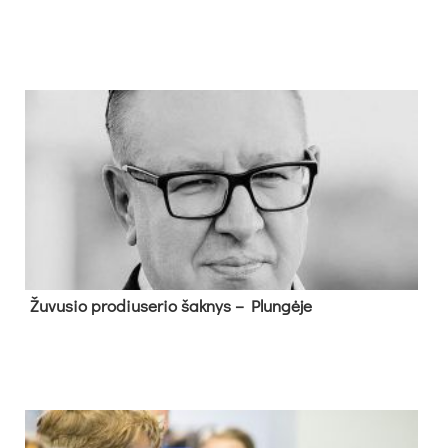
Žu­vu­sio pro­diu­se­rio šak­nys – Plun­gė­je