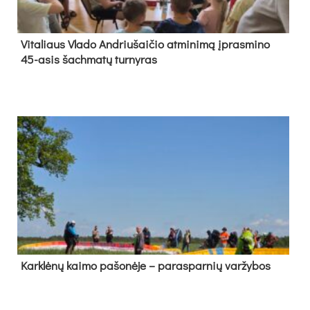
Vi­ta­liaus Vla­do And­riu­šai­čio at­mi­ni­mą įpras­mi­no
45-asis šach­ma­tų tur­ny­ras
Kark­lė­nų kai­mo pa­šo­nė­je – pa­ras­par­nių var­žy­bos