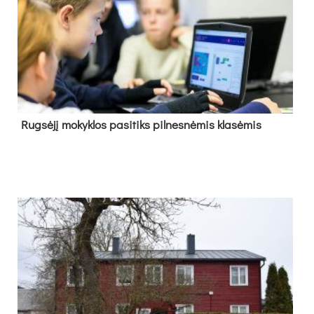
Rug­sė­jį mo­kyk­los pa­si­tiks pil­nes­nė­mis kla­sė­mis