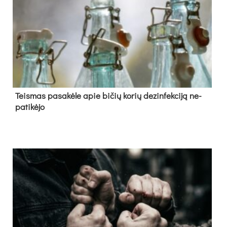
Teis­mas pa­sa­kė­le apie bi­čių ko­rių de­zin­fek­ci­ją ne­
pa­ti­kė­jo