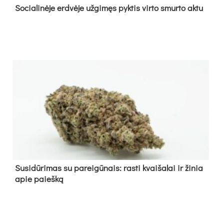
So­cia­li­nė­je erd­vė­je už­gi­męs pyk­tis vir­to smur­to ak­tu
Su­si­dū­ri­mas su pa­rei­gū­nais: ras­ti kvai­ša­lai ir ži­nia
apie paieš­ką