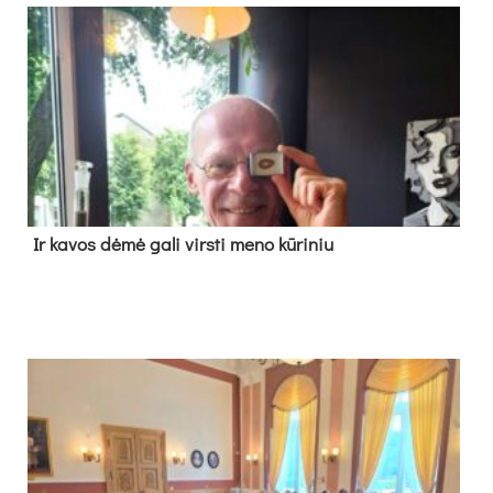
Ir ka­vos dė­mė ga­li virs­ti me­no kū­ri­niu