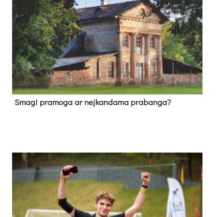
Sma­gi pra­mo­ga ar neį­kan­da­ma pra­ban­ga?