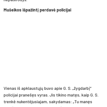
Mušeikos išpažintį perdavė policijai
Vienas iš apklaustųjų buvo apie G. S. „žygdarbį“
policijai pranešęs vyras. Jis tikino matęs, kaip G. S.
trenkė nukentėjusiajam, sakydamas: „Tu manęs