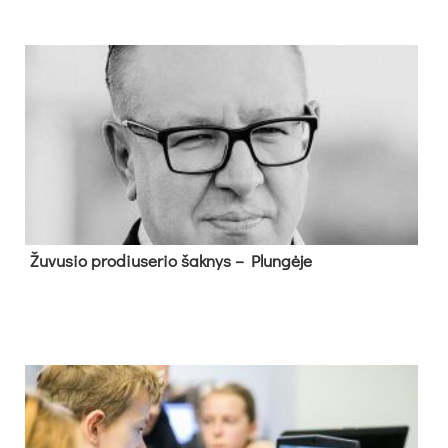
Žu­vu­sio pro­diu­se­rio šak­nys – Plun­gė­je