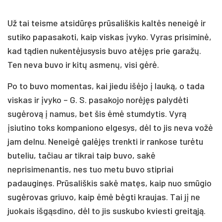
Už tai teisme atsidūręs prūsališkis kaltės neneigė ir
sutiko papasakoti, kaip viskas įvyko. Vyras prisiminė,
kad tądien nukentėjusysis buvo atėjęs prie garažų.
Ten neva buvo ir kitų asmenų, visi gėrė.
Po to buvo momentas, kai jiedu išėjo į lauką, o tada
viskas ir įvyko – G. S. pasakojo norėjęs palydėti
sugėrovą į namus, bet šis ėmė stumdytis. Vyrą
įsiutino toks kompaniono elgesys, dėl to jis neva vožė
jam delnu. Neneigė galėjęs trenkti ir rankose turėtu
buteliu, tačiau ar tikrai taip buvo, sakė
neprisimenantis, nes tuo metu buvo stipriai
padauginęs. Prūsališkis sakė matęs, kaip nuo smūgio
sugėrovas griuvo, kaip ėmė bėgti kraujas. Tai jį ne
juokais išgąsdino, dėl to jis suskubo kviesti greitąją.