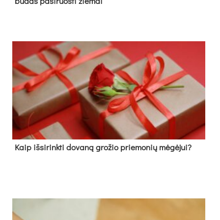
būdas pasiruošti žiemai
Kaip išsirinkti dovaną grožio priemonių mėgėjui?