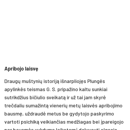
Apribojo laisvę
Draugų muštynių istoriją išnarpliojęs Plungės
apylinkės teismas G. S. pripažino kaltu sunkiai
sutrikdžius bičiulio sveikatą ir už tai jam skyrė
trečdaliu sumažintą vienerių metų laisvės apribojimo
bausmę, uždraudė metus be gydytojo paskyrimo
vartoti psichiką veikiančias medžiagas bei įpareigojo
per bausmės vykdymo laikotarpį dalyvauti elgesio