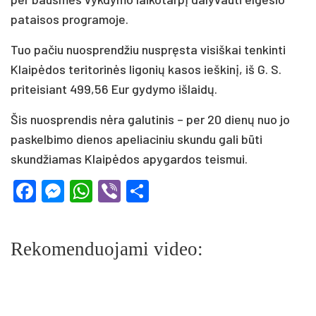
pataisos programoje.
Tuo pačiu nuosprendžiu nuspręsta visiškai tenkinti
Klaipėdos teritorinės ligonių kasos ieškinį, iš G. S.
priteisiant 499,56 Eur gydymo išlaidų.
Šis nuosprendis nėra galutinis – per 20 dienų nuo jo
paskelbimo dienos apeliaciniu skundu gali būti
skundžiamas Klaipėdos apygardos teismui.
Facebook
Messenger
WhatsApp
Viber
Share
Rekomenduojami video: