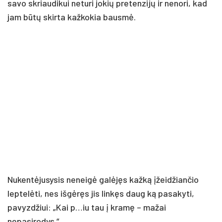
savo skriaudikui neturi jokių pretenzijų ir nenori, kad
jam būtų skirta kažkokia bausmė.
Nukentėjusysis neneigė galėjęs kažką įžeidžiančio
leptelėti, nes išgėręs jis linkęs daug ką pasakyti,
pavyzdžiui: „Kai p…iu tau į kramę – mažai
nepasirodys.“