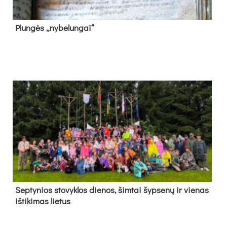
Plun­gės „ny­be­lun­gai“
Sep­ty­nios sto­vyk­los die­nos, šim­tai šyp­se­nų ir vie­nas
iš­ti­ki­mas lie­tus