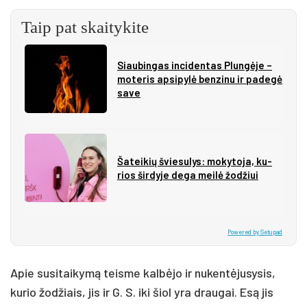
Taip pat skaitykite
Siau­bin­gas in­ci­den­tas Plun­gė­je –
mo­te­ris ap­si­py­lė ben­zi­nu ir pa­de­gė
sa­ve
Ša­tei­kių švie­su­lys: mo­ky­to­ja, ku­
rios šir­dy­je de­ga mei­lė žo­džiui
Powered by Setupad
Apie susitaikymą teisme kalbėjo ir nukentėjusysis,
kurio žodžiais, jis ir G. S. iki šiol yra draugai. Esą jis