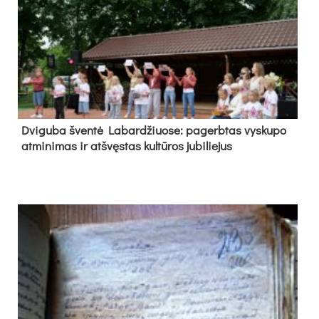
Dvi­gu­ba šven­tė La­bar­džiuo­se: pa­gerb­tas vys­ku­po
at­mi­ni­mas ir at­švęs­tas kul­tū­ros ju­bi­lie­jus