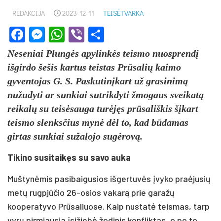
REDAKCIJA
2023-12-11
TEISĖTVARKA
Facebook
Messenger
WhatsApp
Viber
Share
Neseniai Plungės apylinkės teismo nuosprendį
išgirdo šešis kartus teistas Prūsalių kaimo
gyventojas G. S. Paskutinįkart už grasinimą
nužudyti ar sunkiai sutrikdyti žmogaus sveikatą
reikalų su teisėsauga turėjęs prūsališkis šįkart
teismo slenksčius mynė dėl to, kad būdamas
girtas sunkiai sužalojo sugėrovą.
Tikino susitaikęs su savo auka
Muštynėmis pasibaigusios išgertuvės įvyko praėjusių
metų rugpjūčio 26-osios vakarą prie garažų
kooperatyvo Prūsaliuose. Kaip nustatė teismas, tarp
vyrų pirmiausia įsižiebė žodinis konfliktas, o po to