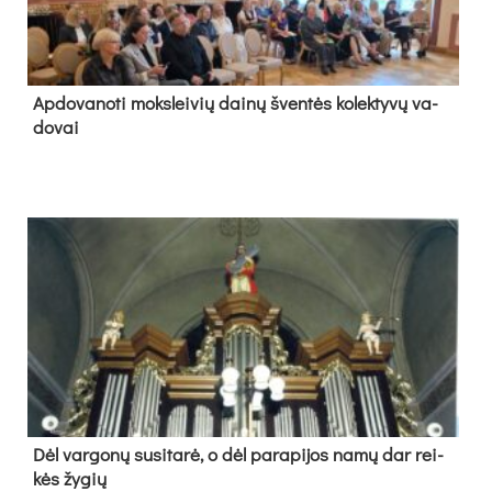
Ap­do­va­no­ti moks­lei­vių dai­nų šven­tės ko­lek­ty­vų va­
do­vai
Dėl var­go­nų su­si­ta­rė, o dėl pa­ra­pi­jos na­mų dar rei­
kės žy­gių