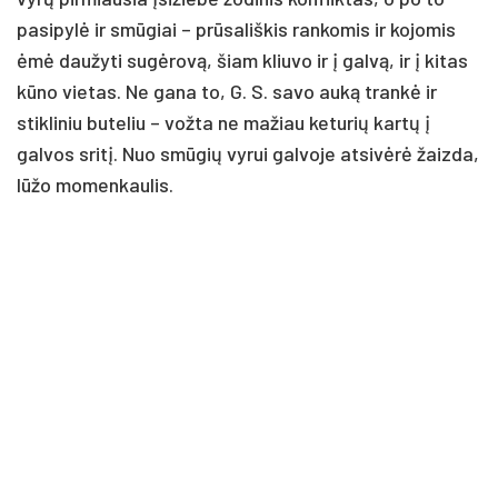
pasipylė ir smūgiai – prūsališkis rankomis ir kojomis
ėmė daužyti sugėrovą, šiam kliuvo ir į galvą, ir į kitas
kūno vietas. Ne gana to, G. S. savo auką trankė ir
stikliniu buteliu – vožta ne mažiau keturių kartų į
galvos sritį. Nuo smūgių vyrui galvoje atsivėrė žaizda,
lūžo momenkaulis.