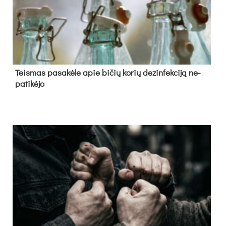
Teis­mas pa­sa­kė­le apie bi­čių ko­rių de­zin­fek­ci­ją ne­
pa­ti­kė­jo