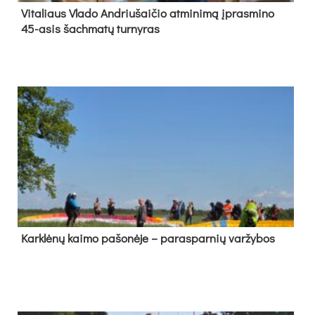
Vi­ta­liaus Vla­do And­riu­šai­čio at­mi­ni­mą įpras­mi­no
45-asis šach­ma­tų tur­ny­ras
Kark­lė­nų kai­mo pa­šo­nė­je – pa­ras­par­nių var­žy­bos