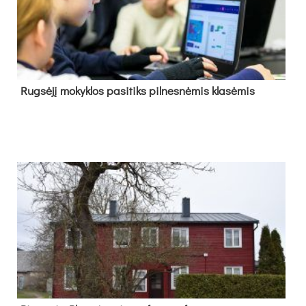
Rug­sė­jį mo­kyk­los pa­si­tiks pil­nes­nė­mis kla­sė­mis