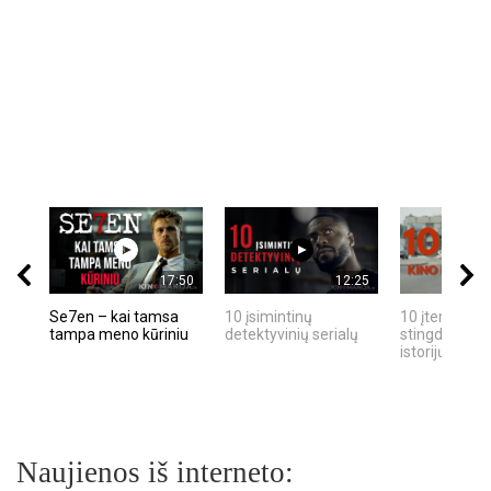
17:50
12:25
Se7en – kai tamsa
10 įsimintinų
10 įtemptų, k
tampa meno kūriniu
detektyvinių serialų
stingdančių k
istorijų
Naujienos iš interneto: