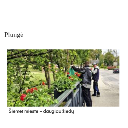
Plungė
Šie­met mies­te – dau­giau žie­dų