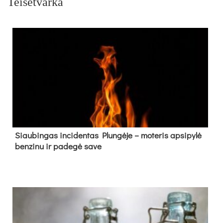
Teisėtvarka
Siau­bin­gas in­ci­den­tas Plun­gė­je – mo­te­ris ap­si­py­lė
ben­zi­nu ir pa­de­gė sa­ve