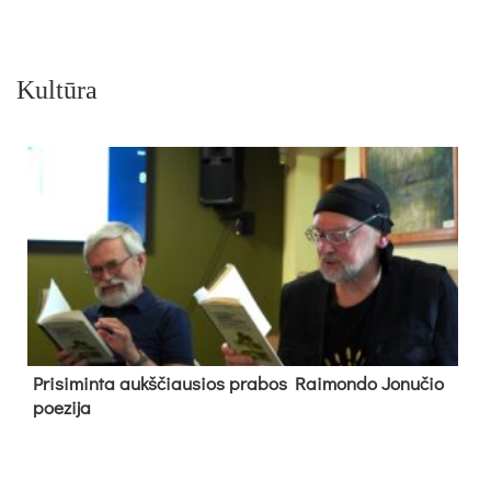
Kultūra
Pri­si­min­ta aukš­čiau­sios pra­bos Rai­mon­do Jo­nu­čio
poe­zi­ja