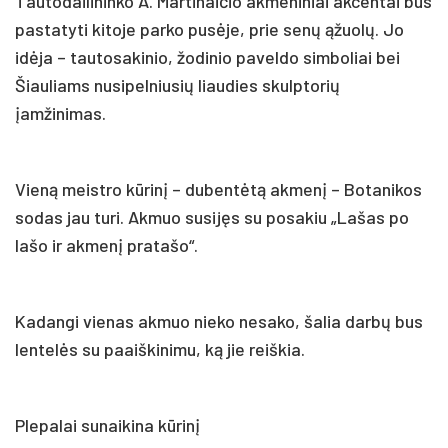
Tautodailininko A. Martinaičio akmeniniai akcentai bus
pastatyti kitoje parko pusėje, prie senų ąžuolų. Jo
idėja – tautosakinio, žodinio paveldo simboliai bei
Šiauliams nusipelniusių liaudies skulptorių
įamžinimas.
Vieną meistro kūrinį – dubentėtą akmenį – Botanikos
sodas jau turi. Akmuo susijęs su posakiu „Lašas po
lašo ir akmenį pratašo“.
Kadangi vienas akmuo nieko nesako, šalia darbų bus
lentelės su paaiškinimu, ką jie reiškia.
Plepalai sunaikina kūrinį