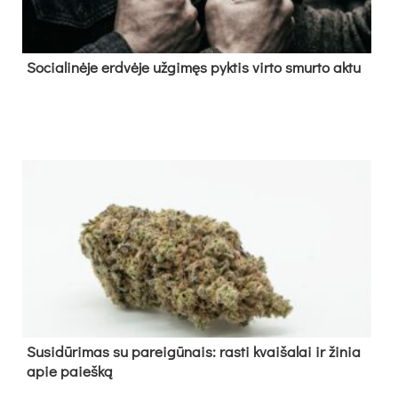
So­cia­li­nė­je erd­vė­je už­gi­męs pyk­tis vir­to smur­to ak­tu
Su­si­dū­ri­mas su pa­rei­gū­nais: ras­ti kvai­ša­lai ir ži­nia
apie paieš­ką