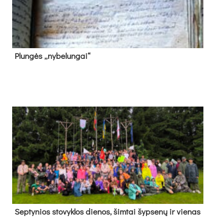
Plun­gės „ny­be­lun­gai“
Sep­ty­nios sto­vyk­los die­nos, šim­tai šyp­se­nų ir vie­nas