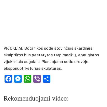
VIJOKLIAI: Botanikos sode stovinčios skardinės
skulptūros bus pastatytos tarp medžių, apaugintos
vijokliniais augalais. Planuojama sodo erdvėje
eksponuoti keturias skulptūras.
Facebook
Messenger
WhatsApp
Viber
Share
Rekomenduojami video: