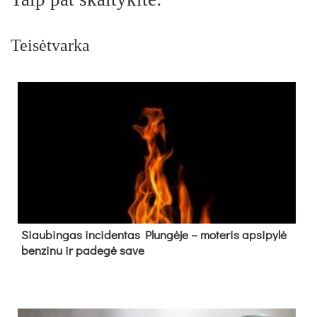
Teisėtvarka
Siau­bin­gas in­ci­den­tas Plun­gė­je – mo­te­ris ap­si­py­lė
ben­zi­nu ir pa­de­gė sa­ve