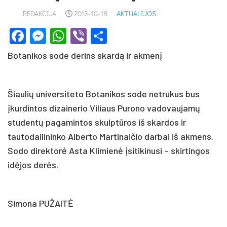
REDAKCIJA
2013-10-18
AKTUALIJOS
Facebook
Messenger
WhatsApp
Viber
Share
Botanikos sode derins skardą ir akmenį
Šiaulių universiteto Botanikos sode netrukus bus
įkurdintos dizainerio Viliaus Purono vadovaujamų
studentų pagamintos skulptūros iš skardos ir
tautodailininko Alberto Martinaičio darbai iš akmens.
Sodo direktorė Asta Klimienė įsitikinusi – skirtingos
idėjos derės.
Simona PUŽAITĖ