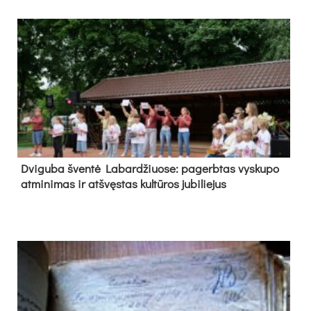
Dvi­gu­ba šven­tė La­bar­džiuo­se: pa­gerb­tas vys­ku­po
at­mi­ni­mas ir at­švęs­tas kul­tū­ros ju­bi­lie­jus