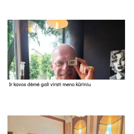
Ir ka­vos dė­mė ga­li virs­ti me­no kū­ri­niu