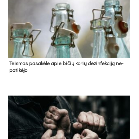
Teis­mas pa­sa­kė­le apie bi­čių ko­rių de­zin­fek­ci­ją ne­
pa­ti­kė­jo