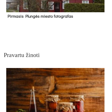
Pir­ma­sis Plun­gės mies­to fo­tog­ra­fas
Pravartu žinoti