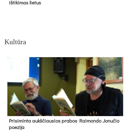
iš­ti­ki­mas lie­tus
Kultūra
Pri­si­min­ta aukš­čiau­sios pra­bos Rai­mon­do Jo­nu­čio
poe­zi­ja