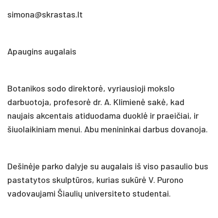
simona@skrastas.lt
Apaugins augalais
Botanikos sodo direktorė, vyriausioji mokslo
darbuotoja, profesorė dr. A. Klimienė sakė, kad
naujais akcentais atiduodama duoklė ir praeičiai, ir
šiuolaikiniam menui. Abu menininkai darbus dovanoja.
Dešinėje parko dalyje su augalais iš viso pasaulio bus
pastatytos skulptūros, kurias sukūrė V. Purono
vadovaujami Šiaulių universiteto studentai.