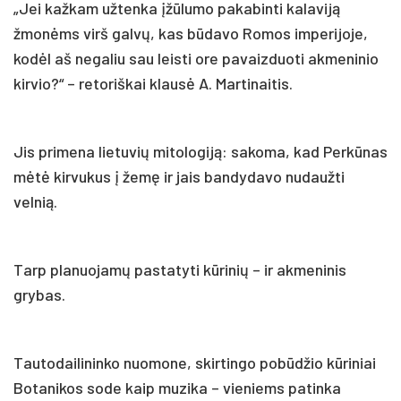
„Jei kažkam užtenka įžūlumo pakabinti kalaviją
žmonėms virš galvų, kas būdavo Romos imperijoje,
kodėl aš negaliu sau leisti ore pavaizduoti akmeninio
kirvio?“ – retoriškai klausė A. Martinaitis.
Jis primena lietuvių mitologiją: sakoma, kad Perkūnas
mėtė kirvukus į žemę ir jais bandydavo nudaužti
velnią.
Tarp planuojamų pastatyti kūrinių – ir akmeninis
grybas.
Tautodailininko nuomone, skirtingo pobūdžio kūriniai
Botanikos sode kaip muzika – vieniems patinka