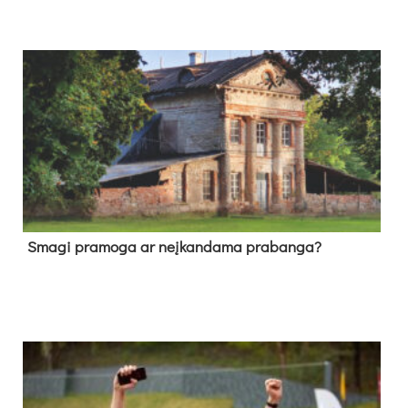
Sma­gi pra­mo­ga ar neį­kan­da­ma pra­ban­ga?