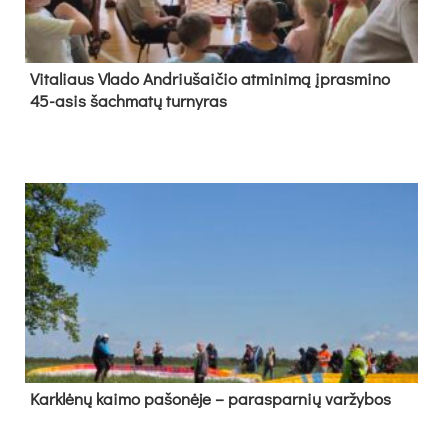
Vi­ta­liaus Vla­do And­riu­šai­čio at­mi­ni­mą įpras­mi­no
45-asis šach­ma­tų tur­ny­ras
Kark­lė­nų kai­mo pa­šo­nė­je – pa­ras­par­nių var­žy­bos