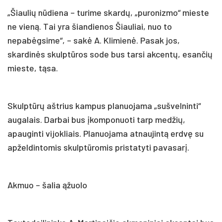
„Šiaulių nūdiena – turime skardų, „puronizmo“ mieste
ne vieną. Tai yra šiandienos Šiauliai, nuo to
nepabėgsime“, – sakė A. Klimienė. Pasak jos,
skardinės skulptūros sode bus tarsi akcentų, esančių
mieste, tąsa.
Skulptūrų aštrius kampus planuojama „sušvelninti“
augalais. Darbai bus įkomponuoti tarp medžių,
apauginti vijokliais. Planuojama atnaujintą erdvę su
apželdintomis skulptūromis pristatyti pavasarį.
Akmuo – šalia ąžuolo