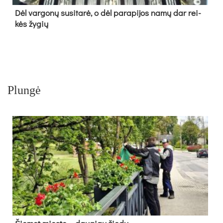
Dėl var­go­nų su­si­ta­rė, o dėl pa­ra­pi­jos na­mų dar rei­
kės žy­gių
Plungė