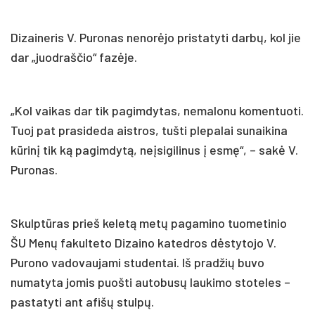
Dizaineris V. Puronas nenorėjo pristatyti darbų, kol jie
dar „juodraščio“ fazėje.
„Kol vaikas dar tik pagimdytas, nemalonu komentuoti.
Tuoj pat prasideda aistros, tušti plepalai sunaikina
kūrinį tik ką pagimdytą, neįsigilinus į esmę“, – sakė V.
Puronas.
Skulptūras prieš keletą metų pagamino tuometinio
ŠU Menų fakulteto Dizaino katedros dėstytojo V.
Purono vadovaujami studentai. Iš pradžių buvo
numatyta jomis puošti autobusų laukimo stoteles –
pastatyti ant afišų stulpų.