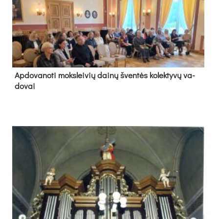
Ap­do­va­no­ti moks­lei­vių dai­nų šven­tės ko­lek­ty­vų va­
do­vai