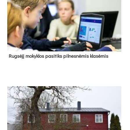
Rug­sė­jį mo­kyk­los pa­si­tiks pil­nes­nė­mis kla­sė­mis