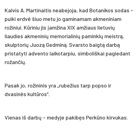
Kalvis A. Martinaitis neabejoja, kad Botanikos sodas –
puiki erdvė šiuo metu jo gaminamam akmeniniam
rožiniui. Kūriniu jis įamžina XIX amžiaus lietuvių
liaudies akmeninių memorialinių paminklų meistrą,
skulptorių Juozą Gedminą. Svarsto baigtą darbą
pristatyti advento laikotarpiu, simboliškai pagiedant
rožančių.
Pasak jo, rožininis yra „rubežius tarp popso ir
dvasinės kultūros“.
Vienas iš darbų – medyje pakibęs Perkūno kirvukas.