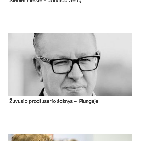
Šie­met mies­te – dau­giau žie­dų
Žu­vu­sio pro­diu­se­rio šak­nys – Plun­gė­je