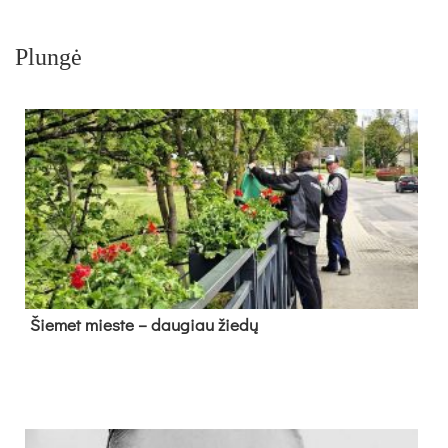
Plungė
Šie­met mies­te – dau­giau žie­dų