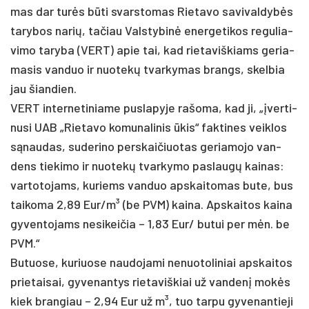
mas dar turės būti svars­to­mas Rie­ta­vo sa­vi­val­dybės
ta­ry­bos na­rių, ta­čiau Vals­ty­binė ener­ge­ti­kos re­gu­lia­
vi­mo ta­ry­ba (VERT) apie tai, kad rie­ta­viš­kiams ge­ria­
ma­sis van­duo ir nuo­tekų tvar­ky­mas brangs, skel­bia
jau šian­dien.
VERT in­ter­ne­ti­nia­me pus­la­py­je ra­šo­ma, kad ji, „įver­ti­
nu­si UAB „Rie­ta­vo ko­mu­na­li­nis ūkis“ fak­ti­nes veik­los
sąnau­das, su­de­ri­no per­skai­čiuo­tas ge­ria­mo­jo van­
dens tie­ki­mo ir nuo­tekų tvar­ky­mo pa­slaugų kai­nas:
var­to­to­jams, ku­riems van­duo ap­skai­to­mas bu­te, bus
tai­ko­ma 2,89 Eur/m³ (be PVM) kai­na. Aps­kai­tos kai­na
gy­ven­to­jams ne­si­kei­čia – 1,83 Eur/ bu­tui per mėn. be
PVM.“
Bu­tuo­se, ku­riuo­se nau­do­ja­mi ne­nuo­to­li­niai ap­skai­tos
prie­tai­sai, gy­ve­nan­tys rie­ta­viš­kiai už van­denį mokės
kiek bran­giau – 2,94 Eur už m³, tuo tar­pu gy­ve­nan­tie­ji