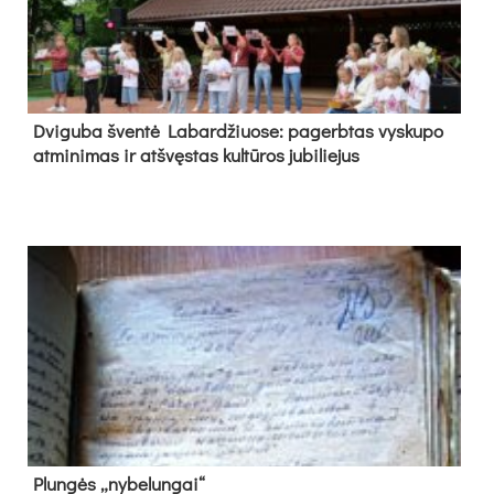
Dvi­gu­ba šven­tė La­bar­džiuo­se: pa­gerb­tas vys­ku­po
at­mi­ni­mas ir at­švęs­tas kul­tū­ros ju­bi­lie­jus
Plun­gės „ny­be­lun­gai“