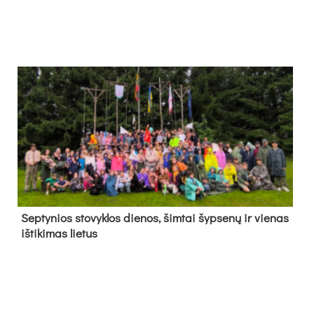
Sep­ty­nios sto­vyk­los die­nos, šim­tai šyp­se­nų ir vie­nas
iš­ti­ki­mas lie­tus