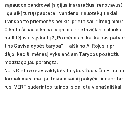
sąnau­dos bend­ro­vei įsi­gi­jus ir at­sta­čius (re­no­va­vus)
il­ga­laikį turtą (pa­sta­tai, van­dens ir nuo­tekų tink­lai,
trans­por­to prie­monės bei ki­ti prie­tai­sai ir įren­gi­niai).“
O ka­da ši nau­ja kai­na įsi­ga­lios ir rie­ta­viš­kiai su­lauks
pa­didė­ju­sių sąskaitų? „Po mėne­sio, kai kai­nas pa­tvir­
tins Sa­vi­val­dybės ta­ry­ba“, – aiš­ki­no A. Ro­jus ir pri­
dėjo, kad šį mėnesį vyk­sian­čiam Ta­ry­bos po­sėdžiui
med­žia­ga jau pa­reng­ta.
Nors Rie­ta­vo sa­vi­val­dybės ta­ry­bos žo­dis čia – la­biau
for­ma­lu­mas, mat jai to­kiam kainų po­ky­čiui ir ne­pri­ta­
rus, VERT su­de­rin­tos kai­nos įsi­ga­liotų vie­na­ša­liš­kai.