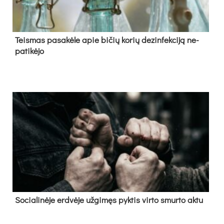
Teis­mas pa­sa­kė­le apie bi­čių ko­rių de­zin­fek­ci­ją ne­
pa­ti­kė­jo
So­cia­li­nė­je erd­vė­je už­gi­męs pyk­tis vir­to smur­to ak­tu