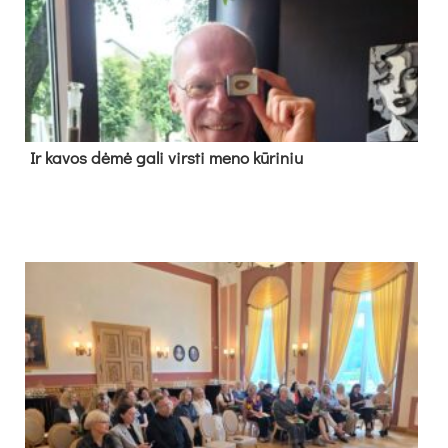
Ir ka­vos dė­mė ga­li virs­ti me­no kū­ri­niu