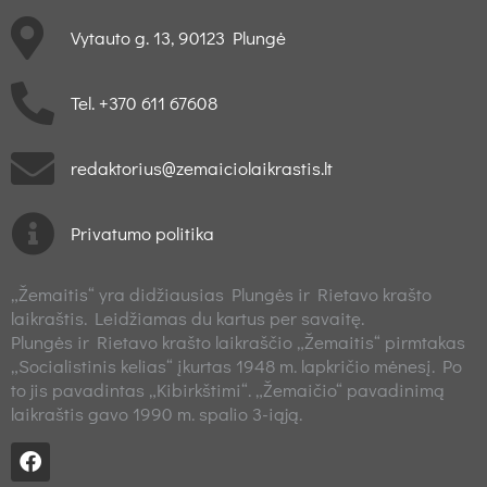
Vytauto g. 13, 90123 Plungė
Tel. +370 611 67608
redaktorius@zemaiciolaikrastis.lt
Privatumo politika
„Žemaitis“ yra didžiausias Plungės ir Rietavo krašto
laikraštis. Leidžiamas du kartus per savaitę.
Plungės ir Rietavo krašto laikraščio „Žemaitis“ pirmtakas
„Socialistinis kelias“ įkurtas 1948 m. lapkričio mėnesį. Po
to jis pavadintas „Kibirkštimi“. „Žemaičio“ pavadinimą
laikraštis gavo 1990 m. spalio 3-iąją.