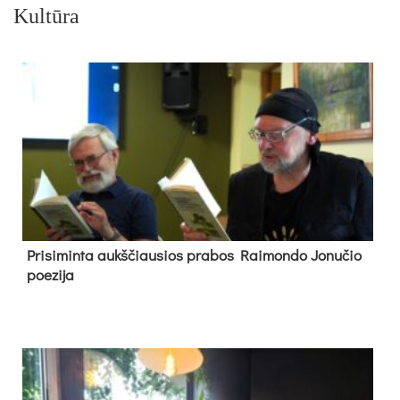
Kultūra
Pri­si­min­ta aukš­čiau­sios pra­bos Rai­mon­do Jo­nu­čio
poe­zi­ja