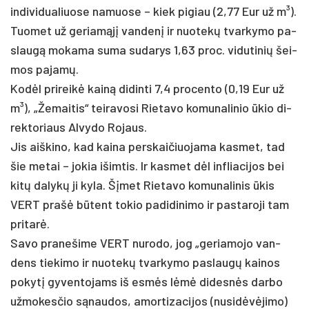
in­di­vi­dua­liuo­se na­muo­se – kiek pi­giau (2,77 Eur už m³).
Tuo­met už ge­riamąjį van­denį ir nuo­tekų tvar­ky­mo pa­
slaugą mo­ka­ma su­ma su­da­rys 1,63 pro­c. vi­du­ti­nių šei­
mos pa­jamų.
Kodėl pri­reikė kainą di­din­ti 7,4 pro­cen­to (0,19 Eur už
m³), „Že­mai­tis“ tei­ra­vo­si Rie­ta­vo ko­mu­na­li­nio ūkio di­
rek­to­riaus Al­vy­do Ro­jaus.
Jis aiš­ki­no, kad kai­na per­skai­čiuo­ja­ma kas­met, tad
šie me­tai – jo­kia išim­tis. Ir kas­met dėl inf­lia­ci­jos bei
kitų da­lykų ji ky­la. Šįmet Rie­ta­vo ko­mu­na­li­nis ūkis
VERT pra­šė būtent to­kio pa­di­di­ni­mo ir pa­sta­ro­ji tam
pri­tarė.
Sa­vo pra­ne­ši­me VERT nu­ro­do, jog „ge­ria­mo­jo van­
dens tie­ki­mo ir nuo­tekų tvar­ky­mo pa­slaugų kai­nos
po­kytį gy­ven­to­jams iš esmės lėmė di­desnės dar­bo
už­mo­kes­čio sąnau­dos, amor­ti­za­ci­jos (nu­si­dėvėji­mo)