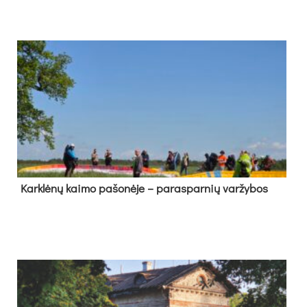
Kark­lė­nų kai­mo pa­šo­nė­je – pa­ras­par­nių var­žy­bos