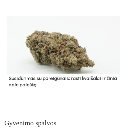
Su­si­dū­ri­mas su pa­rei­gū­nais: ras­ti kvai­ša­lai ir ži­nia
apie paieš­ką
Gyvenimo spalvos