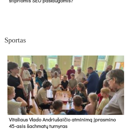
stipriomis SEO paslaugomis?
Sportas
Vi­ta­liaus Vla­do And­riu­šai­čio at­mi­ni­mą įpras­mi­no
45-asis šach­ma­tų tur­ny­ras