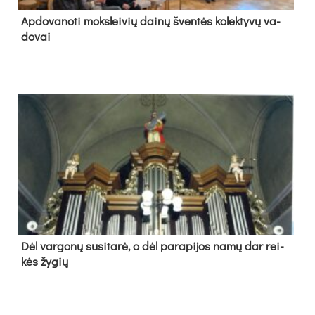
Ap­do­va­no­ti moks­lei­vių dai­nų šven­tės ko­lek­ty­vų va­
do­vai
Dėl var­go­nų su­si­ta­rė, o dėl pa­ra­pi­jos na­mų dar rei­
kės žy­gių