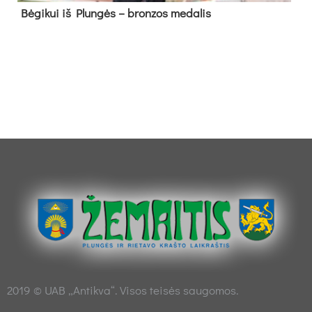
Bė­gi­kui iš Plun­gės – bron­zos me­da­lis
2019 © UAB „Antikva“. Visos teisės saugomos.