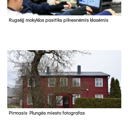
Rug­sė­jį mo­kyk­los pa­si­tiks pil­nes­nė­mis kla­sė­mis
Pir­ma­sis Plun­gės mies­to fo­tog­ra­fas