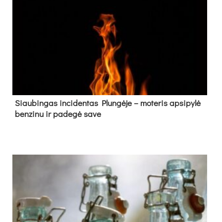
Siau­bin­gas in­ci­den­tas Plun­gė­je – mo­te­ris ap­si­py­lė
ben­zi­nu ir pa­de­gė sa­ve