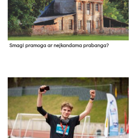
Sma­gi pra­mo­ga ar neį­kan­da­ma pra­ban­ga?