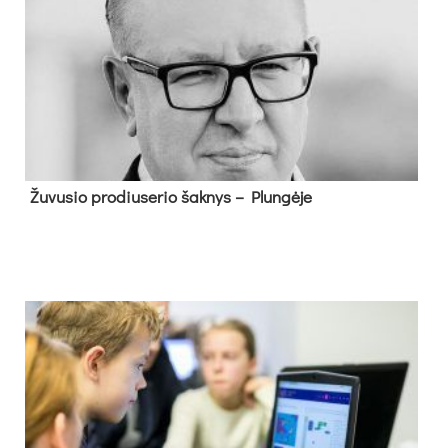
Žu­vu­sio pro­diu­se­rio šak­nys – Plun­gė­je