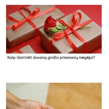
Kaip išsirinkti dovaną grožio priemonių mėgėjui?