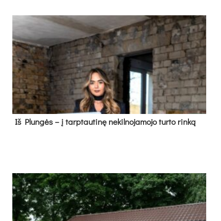
Iš Plungės – į tarptautinę nekilnojamojo turto rinką