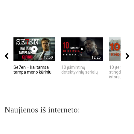
17:50
12:25
Se7en – kai tamsa
10 įsimintinų
10 įtemptų, k
tampa meno kūriniu
detektyvinių serialų
stingdančių k
istorijų
Naujienos iš interneto: