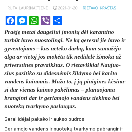
RŪTA LAURINAITIENĖ
2021-01-20
RIETAVO KRAŠTAS
Facebook
Messenger
WhatsApp
Viber
Share
Praėję me­tai dau­ge­liui įmo­nių dėl ka­ran­ti­no
turbūt bu­vo nuo­sto­lin­gi. Ne ką ge­res­ni jie bu­vo ir
gy­ven­to­jams – kas ne­te­ko darbų, kam su­mažė­jo
al­ga ar vie­toj jos mokė­ta tik ne­di­delė iš­mo­ka už
pri­vers­ti­nes pra­vaikš­tas. O rie­ta­viš­kiai Nau­juo­
sius pa­si­ti­ko su di­desnė­mis šil­dy­mo bei karš­to
van­dens kai­no­mis. Ma­ža to, į jų pi­ni­gi­nes kėsi­na­
si dar vie­nas kai­nos pa­kėli­mas – pla­nuo­ja­ma
bran­gin­ti dar ir ge­ria­mo­jo van­dens tie­ki­mo bei
nuo­tekų tvar­ky­mo pa­slau­gas.
Gerai idėjai pakako ir aukso pudros
Ge­ria­mo­jo van­dens ir nuo­tekų tvar­ky­mo pa­bran­gi­ni­