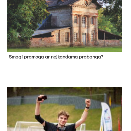
Sma­gi pra­mo­ga ar neį­kan­da­ma pra­ban­ga?