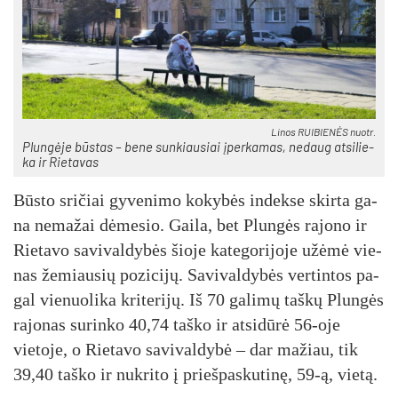
Li­nos RUI­BIE­NĖS nuo­tr.
Plun­gė­je būs­tas – be­ne sun­kiau­siai įper­ka­mas, nedaug at­si­lie­
ka ir Rie­ta­vas
Būs­to sri­čiai gy­ve­ni­mo ko­ky­bės in­dek­se ski­rta ga­
na ne­ma­žai dė­me­sio. Gai­la, bet Plun­gės ra­jo­no ir
Rie­ta­vo sa­vi­val­dy­bės šio­je ka­te­go­ri­jo­je užė­mė vie­
nas že­miau­sių po­zi­ci­jų. Sa­vi­val­dy­bės ver­tin­tos pa­
gal vie­nuo­li­ka kri­te­ri­jų. Iš 70 ga­li­mų taš­kų Plun­gės
ra­jo­nas su­rin­ko 40,74 taš­ko ir at­si­dū­rė 56-oje
vietoje, o Rie­ta­vo sa­vi­val­dy­bė – dar ma­žiau, tik
39,40 taš­ko ir nu­kri­to į prieš­pas­ku­ti­nę, 59-ą, vie­tą.