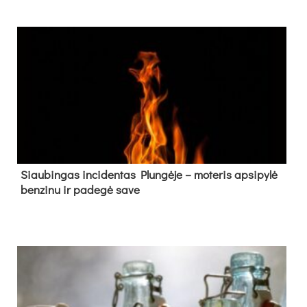
Siau­bin­gas in­ci­den­tas Plun­gė­je – mo­te­ris ap­si­py­lė
ben­zi­nu ir pa­de­gė sa­ve