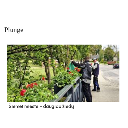
Plungė
Šie­met mies­te – dau­giau žie­dų