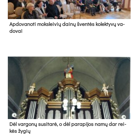
Ap­do­va­no­ti moks­lei­vių dai­nų šven­tės ko­lek­ty­vų va­
do­vai
Dėl var­go­nų su­si­ta­rė, o dėl pa­ra­pi­jos na­mų dar rei­
kės žy­gių