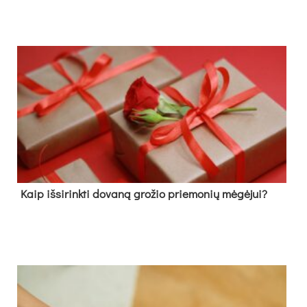
Kaip išsirinkti dovaną grožio priemonių mėgėjui?