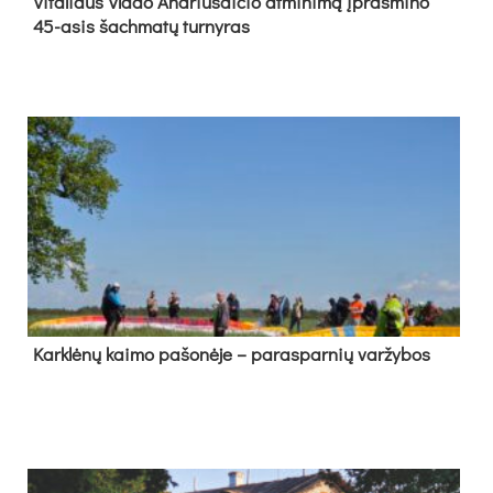
Vi­ta­liaus Vla­do And­riu­šai­čio at­mi­ni­mą įpras­mi­no
45-asis šach­ma­tų tur­ny­ras
Kark­lė­nų kai­mo pa­šo­nė­je – pa­ras­par­nių var­žy­bos