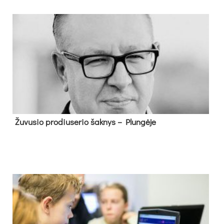
Žu­vu­sio pro­diu­se­rio šak­nys – Plun­gė­je