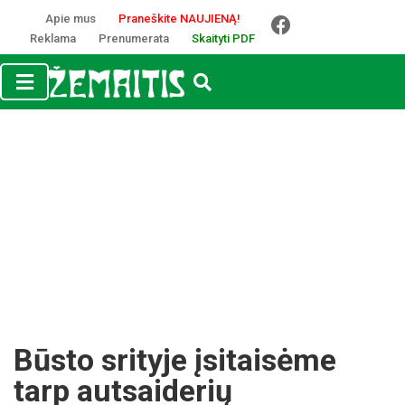
Apie mus
Praneškite NAUJIENĄ!
Reklama
Prenumerata
Skaityti PDF
Būs­to sri­ty­je įsi­tai­sė­me
tarp aut­sai­de­rių