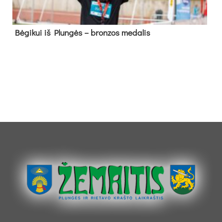
Bė­gi­kui iš Plun­gės – bron­zos me­da­lis