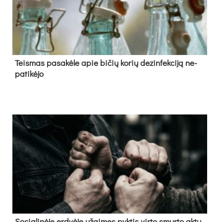
Teis­mas pa­sa­kė­le apie bi­čių ko­rių de­zin­fek­ci­ją ne­
pa­ti­kė­jo
So­cia­li­nė­je erd­vė­je už­gi­męs pyk­tis vir­to smur­to ak­tu