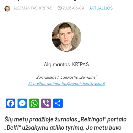
ALGIMANTAS KRIPAS
2026-06-09
AKTUALIJOS
Algimantas KRIPAS
Žurnalistas / Laikraštis „Žemaitis“
El. paštas: algimantas@zemaiciolaikrastis.lt
Facebook
Messenger
WhatsApp
Viber
Share
Šių me­tų pra­džio­je žur­na­las „Rei­tin­gai“ po­rta­lo
„Del­fi“ už­sa­ky­mu at­li­ko ty­ri­mą. Jo me­tu bu­vo