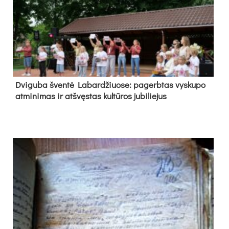
Dvi­gu­ba šven­tė La­bar­džiuo­se: pa­gerb­tas vys­ku­po
at­mi­ni­mas ir at­švęs­tas kul­tū­ros ju­bi­lie­jus