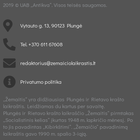
2019 © UAB „Antikva“. Visos teisės saugomos.
Vytauto g. 13, 90123 Plungė
Tel. +370 611 67608
redaktorius@zemaiciolaikrastis.lt
Privatumo politika
„Žemaitis“ yra didžiausias Plungės ir Rietavo krašto
laikraštis. Leidžiamas du kartus per savaitę.
Plungės ir Rietavo krašto laikraščio „Žemaitis“ pirmtakas
„Socialistinis kelias“ įkurtas 1948 m. lapkričio mėnesį. Po
to jis pavadintas „Kibirkštimi“. „Žemaičio“ pavadinimą
laikraštis gavo 1990 m. spalio 3-iąją.