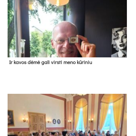
Ir ka­vos dė­mė ga­li virs­ti me­no kū­ri­niu