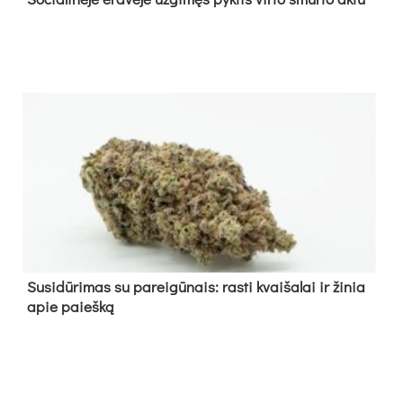
Su­si­dū­ri­mas su pa­rei­gū­nais: ras­ti kvai­ša­lai ir ži­nia
apie paieš­ką