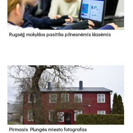
Rug­sė­jį mo­kyk­los pa­si­tiks pil­nes­nė­mis kla­sė­mis
Pir­ma­sis Plun­gės mies­to fo­tog­ra­fas