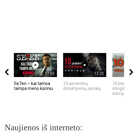
17:50
12:25
Se7en – kai tamsa
10 įsimintinų
10 įtemptų, k
tampa meno kūriniu
detektyvinių serialų
stingdančių k
istorijų
Naujienos iš interneto: