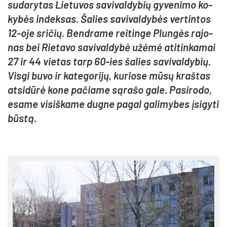
su­da­ry­tas Lie­tu­vos sa­vi­val­dy­bių gy­ve­ni­mo ko­
ky­bės in­dek­sas. Ša­lies sa­vi­val­dy­bės ver­tin­tos
12-oje sri­čių. Bend­ra­me rei­tin­ge Plun­gės ra­jo­
nas bei Rie­ta­vo sa­vi­val­dy­bė užė­mė ati­tin­ka­mai
27 ir 44 vie­tas tarp 60-ies ša­lies sa­vi­val­dy­bių.
Vis­gi bu­vo ir ka­te­go­ri­jų, ku­rio­se mū­sų kraš­tas
at­si­dū­rė ko­ne pa­čia­me są­ra­šo ga­le. Pa­si­ro­do,
esa­me vi­siš­ka­me dug­ne pa­gal ga­li­my­bes įsi­gy­ti
būs­tą.