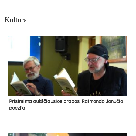
Kultūra
Pri­si­min­ta aukš­čiau­sios pra­bos Rai­mon­do Jo­nu­čio
poe­zi­ja