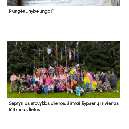
Plun­gės „ny­be­lun­gai“
Sep­ty­nios sto­vyk­los die­nos, šim­tai šyp­se­nų ir vie­nas
iš­ti­ki­mas lie­tus