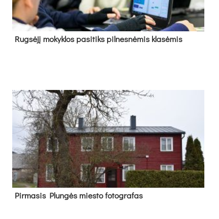
Rug­sė­jį mo­kyk­los pa­si­tiks pil­nes­nė­mis kla­sė­mis
Pir­ma­sis Plun­gės mies­to fo­tog­ra­fas