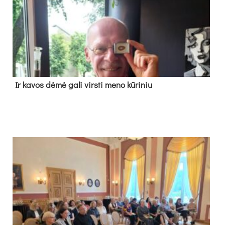
Ir ka­vos dė­mė ga­li virs­ti me­no kū­ri­niu