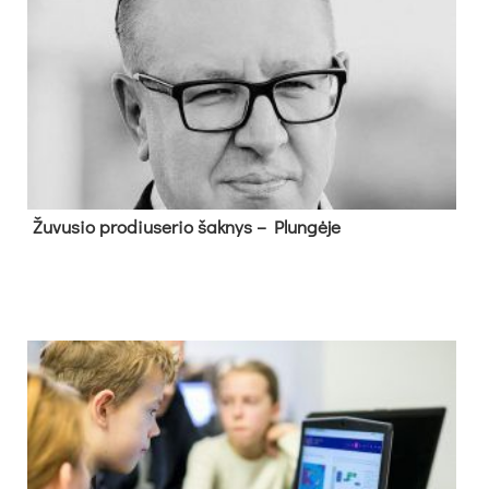
Žu­vu­sio pro­diu­se­rio šak­nys – Plun­gė­je