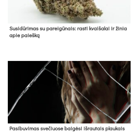
Su­si­dū­ri­mas su pa­rei­gū­nais: ras­ti kvai­ša­lai ir ži­nia
apie paieš­ką
Pa­si­bu­vi­mas sve­čiuo­se bai­gė­si iš­rau­tais plau­kais