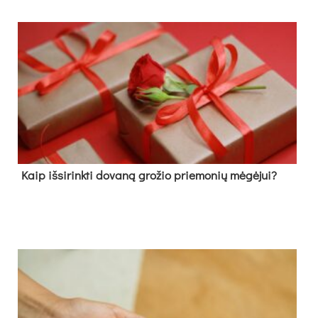
Kaip išsirinkti dovaną grožio priemonių mėgėjui?