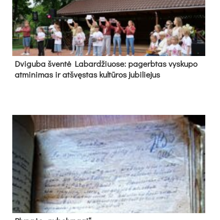
Dvi­gu­ba šven­tė La­bar­džiuo­se: pa­gerb­tas vys­ku­po
at­mi­ni­mas ir at­švęs­tas kul­tū­ros ju­bi­lie­jus