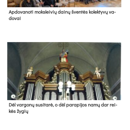
Ap­do­va­no­ti moks­lei­vių dai­nų šven­tės ko­lek­ty­vų va­
do­vai
Dėl var­go­nų su­si­ta­rė, o dėl pa­ra­pi­jos na­mų dar rei­
kės žy­gių