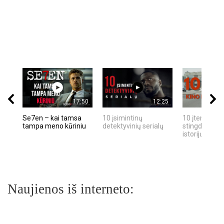
17:50
12:25
Se7en – kai tamsa
10 įsimintinų
10 įtemptų, k
tampa meno kūriniu
detektyvinių serialų
stingdančių k
istorijų
Naujienos iš interneto: