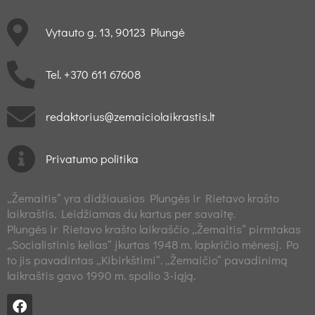
Vytauto g. 13, 90123 Plungė
Tel. +370 611 67608
redaktorius@zemaiciolaikrastis.lt
Privatumo politika
„Žemaitis“ yra didžiausias Plungės ir Rietavo krašto
laikraštis. Leidžiamas du kartus per savaitę.
Plungės ir Rietavo krašto laikraščio „Žemaitis“ pirmtakas
„Socialistinis kelias“ įkurtas 1948 m. lapkričio mėnesį. Po
to jis pavadintas „Kibirkštimi“. „Žemaičio“ pavadinimą
laikraštis gavo 1990 m. spalio 3-iąją.