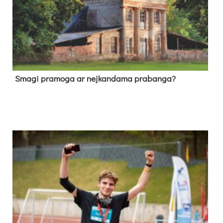
Sma­gi pra­mo­ga ar neį­kan­da­ma pra­ban­ga?