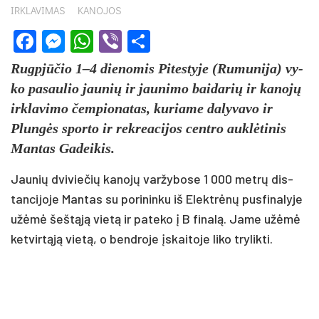
IRKLAVIMAS
KANOJOS
Facebook
Messenger
WhatsApp
Viber
Share
Rugp­jū­čio 1–4 die­no­mis Pi­tes­ty­je (Ru­mu­ni­ja) vy­
ko pa­sau­lio jau­nių ir jau­ni­mo bai­da­rių ir ka­no­jų
irk­la­vi­mo čem­pio­na­tas, ku­ria­me da­ly­va­vo ir
Plun­gės spor­to ir rek­rea­ci­jos cent­ro auk­lė­ti­nis
Man­tas Ga­dei­kis.
Jau­nių dvi­vie­čių ka­no­jų var­žy­bo­se 1 000 met­rų dis­
tan­ci­jo­je Man­tas su po­ri­nin­ku iš Elekt­rė­nų pus­fi­na­ly­je
užė­mė šeš­tą­ją vie­tą ir pa­te­ko į B fi­na­lą. Ja­me užė­mė
ket­vir­tą­ją vie­tą, o bend­ro­je įskai­to­je li­ko try­lik­ti.