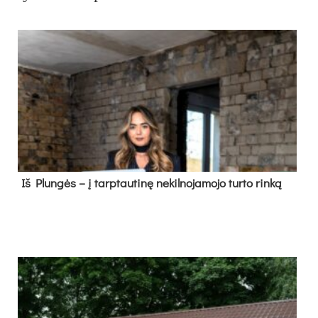
Iš Plungės – į tarptautinę nekilnojamojo turto rinką