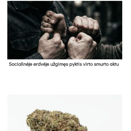
So­cia­li­nė­je erd­vė­je už­gi­męs pyk­tis vir­to smur­to ak­tu