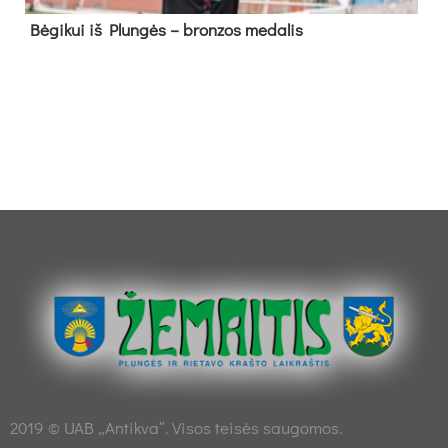
Bė­gi­kui iš Plun­gės – bron­zos me­da­lis
2019 © UAB „Antikva“. Visos teisės saugomos.