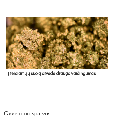
Į tei­sia­mų­jų suo­lą at­ve­dė drau­go vai­šin­gu­mas
Gyvenimo spalvos