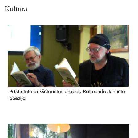
Kultūra
Pri­si­min­ta aukš­čiau­sios pra­bos Rai­mon­do Jo­nu­čio
poe­zi­ja