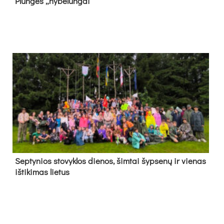
Plun­gės „ny­be­lun­gai“
Sep­ty­nios sto­vyk­los die­nos, šim­tai šyp­se­nų ir vie­nas
iš­ti­ki­mas lie­tus