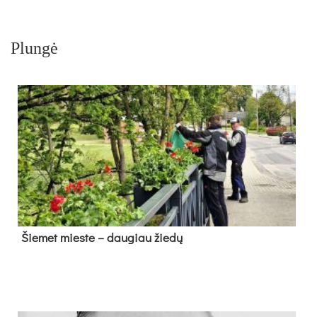
Plungė
Šie­met mies­te – dau­giau žie­dų