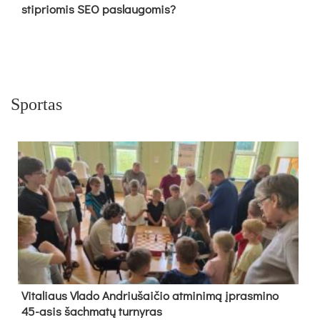
stipriomis SEO paslaugomis?
Sportas
Vi­ta­liaus Vla­do And­riu­šai­čio at­mi­ni­mą įpras­mi­no
45-asis šach­ma­tų tur­ny­ras