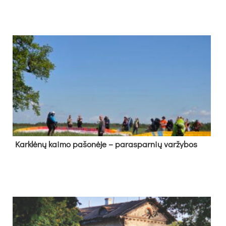
Kark­lė­nų kai­mo pa­šo­nė­je – pa­ras­par­nių var­žy­bos